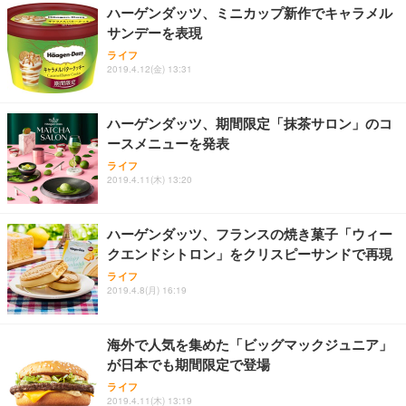
ハーゲンダッツ、ミニカップ新作でキャラメル
サンデーを表現
Sezlife オフィスチェア デスクチェア 疲れない テレ
【純正品】27"ゲーミングモニター DualSense 充電
ネオ・ルーライフ ネオ・オムツ L 中型犬用 26枚入
ライフ
ワーク チェア 強化バックレスト 30度ロッキング機
フック付き（CFI-ZDM1J）
り 単品
2019.4.12(金) 13:31
能 人間工学 椅子 腰サポート 90度跳ね上げ式アーム
レスト 3Dヘッドレスト ハンガー付き 高反発クッシ
￥49,979
￥1,800
￥7,680
ョン PCチェア 通気性メッシュ ゲーミング/勉強/事
ハーゲンダッツ、期間限定「抹茶サロン」のコ
務用 おしゃれ パソコンチェア (ブラック)
ースメニューを発表
Sezlife オフィスチェア デスクチェア 疲れない テレ
【整備済み品】Dell E2724HS 27インチ 液晶モニタ
Smart Basic(スマートベーシック) 【Amazon.co.jp
ライフ
ワーク チェア 強化バックレスト 30度ロッキング機
ー フルHD（1920×1080）VA 非光沢 HDMI/DisplayP
限定】 Smart Basic アイリスオーヤマ ペットシーツ
2019.4.11(木) 13:20
能 人間工学 椅子 腰サポート 90度跳ね上げ式アーム
ort/VGA スピーカー内蔵 高さ調整 スイベル VESA対
超厚型 お徳用 ワイド 100枚入 (x 1) (ケース販売)
レスト 3Dヘッドレスト ハンガー付き 高反発クッシ
応 ComfortView ビジネス向け
￥7,680
￥15,800
￥3,670
ョン PCチェア 通気性メッシュ ゲーミング/勉強/事
ハーゲンダッツ、フランスの焼き菓子「ウィー
務用 おしゃれ パソコンチェア (ホワイト)
クエンドシトロン」をクリスピーサンドで再現
ANDWINT オフィスチェア デスクチェア 肘なし メ
【MiniLED/24.5inch/280Hz/FHD】GRAPHT THE S
アイリスオーヤマ ペットシーツ 超厚型 お徳用 レギ
ッシュ 通気性 ランバーサポート付き 腰サポート ガ
HOOTER Gaming Monitor 24” Essential ゲーミン
ライフ
ュラー 200枚入【Amazon.co.jp限定】
ス圧無段階昇降 360度回転 キャスター付き コンパク
グモニター QD 24.5インチ 1ms FHD 量子ドット 残
2019.4.8(月) 16:19
ト 幅52×奥行58.5×高さ84～96cm テレワーク 在宅
像低減 (3年保証 | 輝点保証 | 日本メーカー)
￥3,731
￥4,139
￥34,980
勤務 ブラック
海外で人気を集めた「ビッグマックジュニア」
が日本でも期間限定で登場
ライフ
2019.4.11(木) 13:19