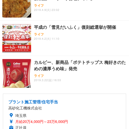
ライフ
2019.4.9(火) 23:02
平成の「雪見だいふく」復刻総選挙が開催
ライフ
2019.4.2(火) 11:10
カルビー、新商品「ポテトチップス 梅好きのた
めの濃厚うめ味」発売
ライフ
2019.3.22(金) 16:03
プラント施工管理/住宅手当
高砂化工機株式会社
埼玉県
月給20万4,000円～23万6,000円
正社員