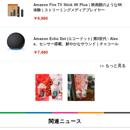
Amazon Fire TV Stick 4K Plus | 映画館のような4K
体験 | ストリーミングメディアプレイヤー
￥9,980
Amazon Echo Dot (エコードット) 第5世代 - Alex
a、センサー搭載、鮮やかなサウンド｜チャコール
￥7,480
>> もっと見る
[EdoErgo] オフィスチェア 椅子 テレワーク 疲れな
EIZO ビジネス向けプレミアムモニター | FlexScan
Amazonベーシック ペットシーツ 薄型 レギュラー 1
い 跳ね上げ式アームレスト コンパクト 約105度ロッ
EV3240X-WT | 31.5型4K UHD・USB Type-C・ホワ
回使い捨て 無香料 ホワイト 300枚
キング pc 事務椅子 360度回転 座面昇降 強化ナイロ
イト
ン樹脂ベース 通気性メッシュ 在宅ワーク H-WY01
￥3,373
￥5,699
￥105,595
(黒網+黒枠+黒足)
EIZO ビジネス向けプレミアムモニター | FlexScan
SIHOO B100 オフィスチェア／デスクチェア メッシ
Amazonベーシック ペットシーツ 厚型 ワイド 42枚
EV2740X-WT | 27.0型4K UHD・USB Type-C・ホワ
ュチェア 人間工学 疲れない ブラック
x2袋(84枚) ホワイト(吸収面:ライトブルー)
関連ニュース
イト
￥27,999
￥3,234
￥109,572