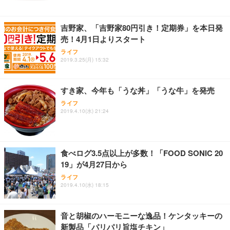
吉野家、「吉野家80円引き！定期券」を本日発
売！4月1日よりスタート
ライフ
2019.3.25(月) 15:32
すき家、今年も「うな丼」「うな牛」を発売
ライフ
2019.4.10(水) 21:24
食べログ3.5点以上が多数！「FOOD SONIC 20
19」が4月27日から
ライフ
2019.4.10(水) 18:15
音と胡椒のハーモニーな逸品！ケンタッキーの
新製品「パリパリ旨塩チキン」