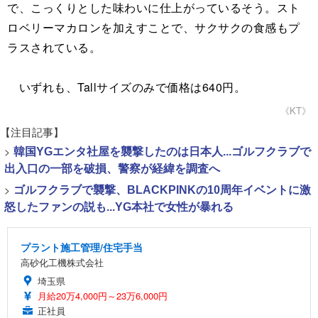
で、こっくりとした味わいに仕上がっているそう。スト
ロベリーマカロンを加えすことで、サクサクの食感もプ
ラスされている。
いずれも、Tallサイズのみで価格は640円。
《KT》
【注目記事】
>
韓国YGエンタ社屋を襲撃したのは日本人...ゴルフクラブで
出入口の一部を破損、警察が経緯を調査へ
>
ゴルフクラブで襲撃、BLACKPINKの10周年イベントに激
怒したファンの説も...YG本社で女性が暴れる
プラント施工管理/住宅手当
高砂化工機株式会社
埼玉県
月給20万4,000円～23万6,000円
正社員