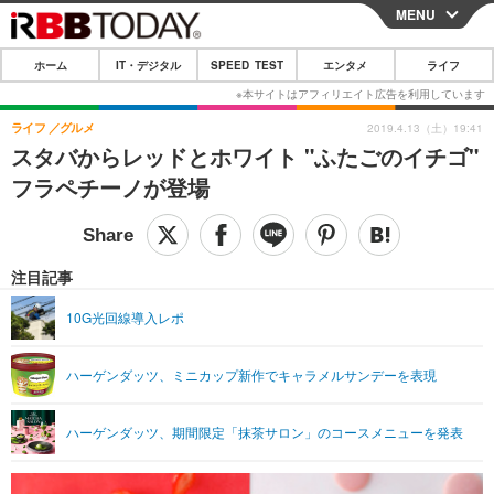
MENU
CLOSE
ホーム
IT・デジタル
SPEED TEST
エンタメ
ライフ
ホーム
IT・デジタル
ライフ
グルメ
2019.4.13（土）19:41
スタバからレッドとホワイト "ふたごのイチゴ"
IT・デジタルTOP
スマートフォン
SPEED TEST
フラペチーノが登場
ネタ
ガジェット・ツール
エンタメ
ショッピング
その他
エンタメTOP
映画・ドラマ
ライフ
注目記事
韓流・K-POP
韓国・芸能
ライフTOP
グルメ
リリース一覧
10G光回線導入レポ
音楽
スポーツ
ペット
ショッピング
プッシュ通知の停止方法
ハーゲンダッツ、ミニカップ新作でキャラメルサンデーを表現
グラビア
ブログ
その他
ショッピング
その他
ハーゲンダッツ、期間限定「抹茶サロン」のコースメニューを発表