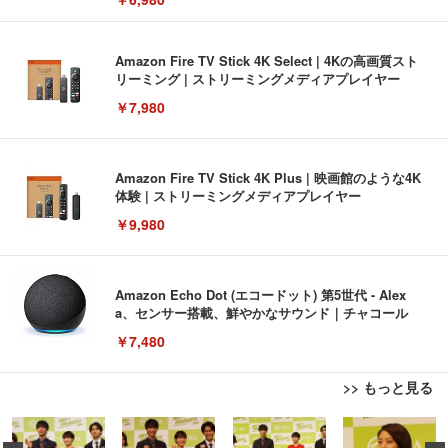
Amazon Fire TV Stick 4K Select | 4Kの高画質スト
リーミング | ストリーミングメディアプレイヤー
￥7,980
Amazon Fire TV Stick 4K Plus | 映画館のような4K
体験 | ストリーミングメディアプレイヤー
￥9,980
Amazon Echo Dot (エコードット) 第5世代 - Alex
a、センサー搭載、鮮やかなサウンド｜チャコール
￥7,480
>> もっと見る
[EdoErgo] オフィスチェア 椅子 テレワーク 疲れな
EIZO ビジネス向けプレミアムモニター | FlexScan
Amazonベーシック ペットシーツ 薄型 レギュラー 1
い 跳ね上げ式アームレスト コンパクト 約105度ロッ
EV3240X-WT | 31.5型4K UHD・USB Type-C・ホワ