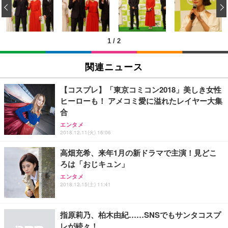
‹
回使い捨て 無香料 ホワイト 300枚
キング pc 事務椅子 360度回転 座面昇降 強化ナイロ
イト
ン樹脂ベース 通気性メッシュ 在宅ワーク H-WY01
￥3,373
￥5,699
￥105,595
(黒網+黒枠+黒足)
1
/
2
EIZO ビジネス向けプレミアムモニター | FlexScan
SIHOO B100 オフィスチェア／デスクチェア メッシ
Amazonベーシック ペットシーツ 厚型 ワイド 42枚
EV2740X-WT | 27.0型4K UHD・USB Type-C・ホワ
ュチェア 人間工学 疲れない ブラック
x2袋(84枚) ホワイト(吸収面:ライトブルー)
関連ニュース
イト
￥27,999
￥3,234
￥109,572
【コスプレ】「東京コミコン2018」美しき女性
ヒーローも！ アメコミ愛に溢れたレイヤー大集
Sezlife オフィスチェア デスクチェア 疲れない テレ
合
【純正品】27"ゲーミングモニター DualSense 充電
ネオ・ルーライフ ネオ・オムツ L 中型犬用 26枚入
ワーク チェア 強化バックレスト 30度ロッキング機
フック付き（CFI-ZDM1J）
り 単品
エンタメ
能 人間工学 椅子 腰サポート 90度跳ね上げ式アーム
2018.12.11(火) 16:06
レスト 3Dヘッドレスト ハンガー付き 高反発クッシ
￥49,979
￥1,800
￥7,680
ョン PCチェア 通気性メッシュ ゲーミング/勉強/事
高畑充希、来年1月の新ドラマで主演！見どこ
務用 おしゃれ パソコンチェア (ブラック)
ろは「おじキュン」
Sezlife オフィスチェア デスクチェア 疲れない テレ
【整備済み品】Dell E2724HS 27インチ 液晶モニタ
Smart Basic(スマートベーシック) 【Amazon.co.jp
ワーク チェア 強化バックレスト 30度ロッキング機
ー フルHD（1920×1080）VA 非光沢 HDMI/DisplayP
限定】 Smart Basic アイリスオーヤマ ペットシーツ
エンタメ
2018.12.15(土) 11:41
能 人間工学 椅子 腰サポート 90度跳ね上げ式アーム
ort/VGA スピーカー内蔵 高さ調整 スイベル VESA対
超厚型 お徳用 ワイド 100枚入 (x 1) (ケース販売)
レスト 3Dヘッドレスト ハンガー付き 高反発クッシ
応 ComfortView ビジネス向け
￥7,680
￥15,800
￥3,670
ョン PCチェア 通気性メッシュ ゲーミング/勉強/事
務用 おしゃれ パソコンチェア (ホワイト)
指原莉乃、柏木由紀……SNSでもサンタコスプ
レが続々！
ANDWINT オフィスチェア デスクチェア 肘なし メ
【MiniLED/24.5inch/280Hz/FHD】GRAPHT THE S