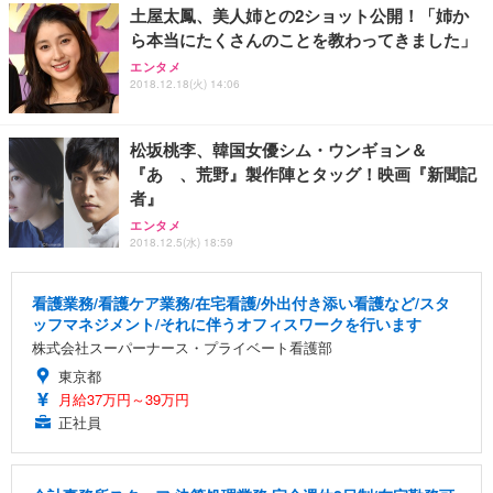
土屋太鳳、美人姉との2ショット公開！「姉か
ら本当にたくさんのことを教わってきました」
エンタメ
2018.12.18(火) 14:06
松坂桃李、韓国女優シム・ウンギョン＆
『あゝ、荒野』製作陣とタッグ！映画『新聞記
者』
エンタメ
2018.12.5(水) 18:59
看護業務/看護ケア業務/在宅看護/外出付き添い看護など/スタ
ッフマネジメント/それに伴うオフィスワークを行います
株式会社スーパーナース・プライベート看護部
東京都
月給37万円～39万円
正社員