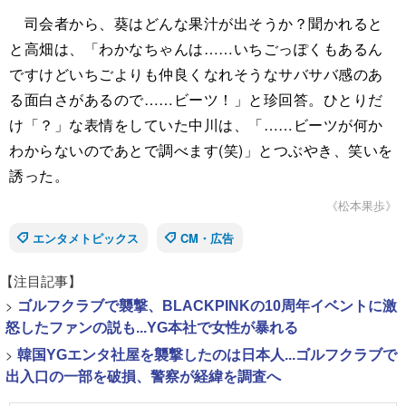
司会者から、葵はどんな果汁が出そうか？聞かれると
と高畑は、「わかなちゃんは……いちごっぽくもあるん
ですけどいちごよりも仲良くなれそうなサバサバ感のあ
る面白さがあるので……ビーツ！」と珍回答。ひとりだ
け「？」な表情をしていた中川は、「……ビーツが何か
わからないのであとで調べます(笑)」とつぶやき、笑いを
誘った。
《松本果歩》
エンタメトピックス
CM・広告
【注目記事】
>
ゴルフクラブで襲撃、BLACKPINKの10周年イベントに激
怒したファンの説も...YG本社で女性が暴れる
>
韓国YGエンタ社屋を襲撃したのは日本人...ゴルフクラブで
出入口の一部を破損、警察が経緯を調査へ