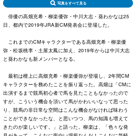
写真をすべて見る
俳優の高畑充希・柳楽優弥・中川大志・葵わかなは25
日、都内で2019年JRA新CM発表会に登場した。
これまでのCMキャラクターである高畑充希・柳楽優
弥・松坂桃李・土屋太鳳に加え、2019年からは中川大志
と葵わかなも新メンバーとなる。
最初は檀上に高畑充希・柳楽優弥が登場し、2年間CM
キャラクターを務めたことを振り返った。高畑は「CMに
出演するまで競馬初心者で馬を見たこともなかったので
すが、こういう機会を頂いて馬がかわいいなって思った
り、競馬の非日常な空間はこんな機会がなければ味わう
ことができなかったな、と思いつつ、馬の知識も増えて
きたのが楽しいです。」と語った。柳楽は、「色々な発
見があって、こんなに面白い場所なんだ！こんなに気軽