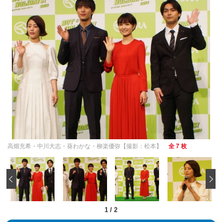
高畑充希・中川大志・葵わかな・柳楽優弥【撮影：松本】
全 7 枚
‹
1
/
2