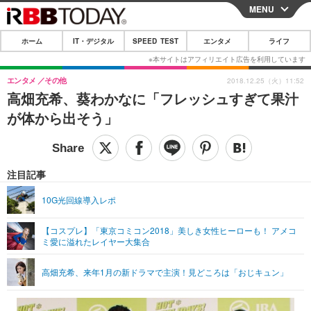
MENU
CLOSE
ホーム
IT・デジタル
SPEED TEST
エンタメ
ライフ
ホーム
IT・デジタル
エンタメ
その他
2018.12.25（火）11:52
高畑充希、葵わかなに「フレッシュすぎて果汁
IT・デジタルTOP
スマートフォン
SPEED TEST
が体から出そう」
ネタ
ガジェット・ツール
エンタメ
ショッピング
その他
エンタメTOP
映画・ドラマ
ライフ
注目記事
韓流・K-POP
韓国・芸能
ライフTOP
グルメ
リリース一覧
10G光回線導入レポ
音楽
スポーツ
ペット
ショッピング
プッシュ通知の停止方法
【コスプレ】「東京コミコン2018」美しき女性ヒーローも！ アメコ
ミ愛に溢れたレイヤー大集合
グラビア
ブログ
その他
ショッピング
その他
高畑充希、来年1月の新ドラマで主演！見どころは「おじキュン」