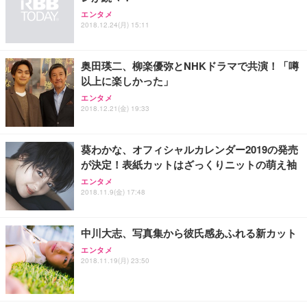
アイリスオーヤマ ペットシーツ 超厚型 お徳用 レギ
ッシュ 通気性 ランバーサポート付き 腰サポート ガ
HOOTER Gaming Monitor 24” Essential ゲーミン
エンタメ
ュラー 200枚入【Amazon.co.jp限定】
ス圧無段階昇降 360度回転 キャスター付き コンパク
グモニター QD 24.5インチ 1ms FHD 量子ドット 残
2018.12.24(月) 15:11
ト 幅52×奥行58.5×高さ84～96cm テレワーク 在宅
像低減 (3年保証 | 輝点保証 | 日本メーカー)
￥3,731
￥4,139
￥34,980
勤務 ブラック
奥田瑛二、柳楽優弥とNHKドラマで共演！「噂
以上に楽しかった」
エンタメ
2018.12.21(金) 19:33
葵わかな、オフィシャルカレンダー2019の発売
が決定！表紙カットはざっくりニットの萌え袖
エンタメ
2018.11.9(金) 17:48
中川大志、写真集から彼氏感あふれる新カット
エンタメ
2018.11.19(月) 23:50