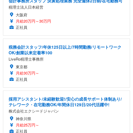
会計事務所スタッフ 決算処理業務 完全週休2日制/在宅勤務可
税理士法人日本経営
大阪府
月給20万円～30万円
正社員
税務会計スタッフ/年休125日以上/7時間勤務/リモートワーク
OK/創業以来定着率100
LiveRo税理士事務所
東京都
月給30万円～
正社員
採用アシスタント/未経験歓迎!/安心の成長サポート体制あり/
テレワーク・在宅勤務OK/年間休日129日/20代活躍中!
株式会社エクシードジャパン
神奈川県
月給25万円～
正社員