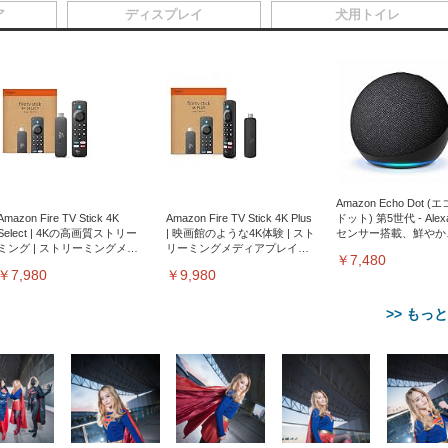
ア
ディスプレイ
犬用トイレ
Amazon Echo Dot (
Amazon Fire TV Stick 4K
Amazon Fire TV Stick 4K Plus
ドット) 第5世代 - Ale
Select | 4Kの高画質ストリー
| 映画館のような4K体験 | スト
センサー搭載、鮮やか
ミング | ストリーミングメデ
リーミングメディアプレイヤ
サウンド｜チャコール
￥7,480
ィアプレイヤー
ー
￥7,980
￥9,980
>> もっ