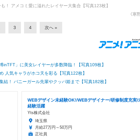
ーも！ アメコミ愛に溢れたレイヤー大集合【写真123枚】
《寒
2
3
4
次へ
inTFT」に美女レイヤーが多数降臨！【写真109枚】
め 人気キャラがホコ天を彩る【写真122枚】
集結！ バニーガール先輩やクッパ姫まで【写真182枚】
WEBデザイン未経験OK!/WEBデザイナー/研修制度充実/
経験活躍
Yts株式会社
埼玉県
月給27万円～50万円
正社員