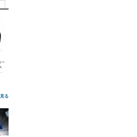
エコー
xa、
な
と見る