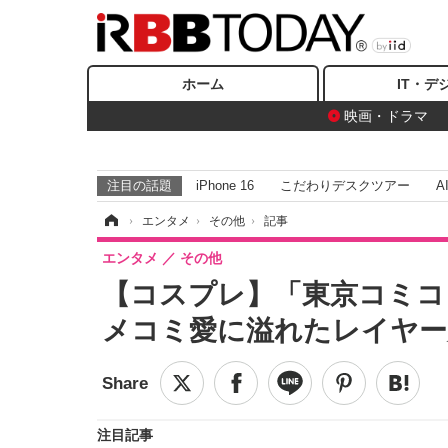
ホーム
IT・デ
映画・ドラマ
注目の話題
iPhone 16
こだわりデスクツアー
A
ホーム
›
エンタメ
›
その他
›
記事
エンタメ
その他
【コスプレ】「東京コミコン
メコミ愛に溢れたレイヤー
注目記事