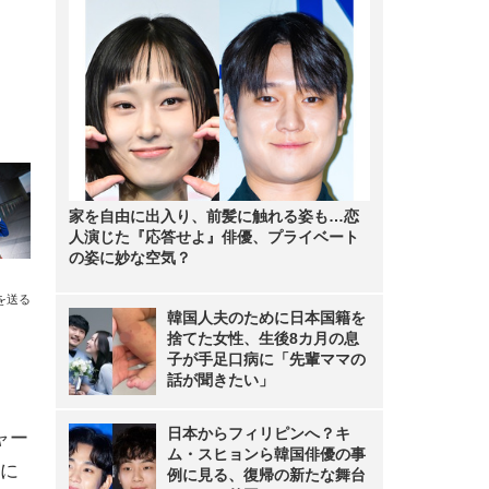
家を自由に出入り、前髪に触れる姿も…恋
人演じた『応答せよ』俳優、プライベート
の姿に妙な空気？
を送る
韓国人夫のために日本国籍を
捨てた女性、生後8カ月の息
子が手足口病に「先輩ママの
話が聞きたい」
日本からフィリピンへ？キ
ャー
ム・スヒョンら韓国俳優の事
に
例に見る、復帰の新たな舞台