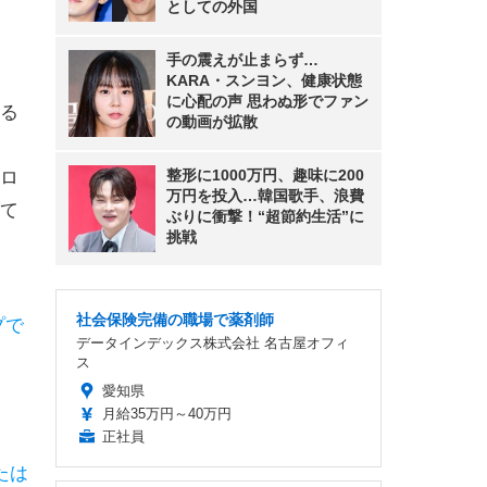
としての外国
手の震えが止まらず…
KARA・スンヨン、健康状態
に心配の声 思わぬ形でファン
る
の動画が拡散
整形に1000万円、趣味に200
ロ
万円を投入…韓国歌手、浪費
て
ぶりに衝撃！“超節約生活”に
挑戦
社会保険完備の職場で薬剤師
プで
データインデックス株式会社 名古屋オフィ
ス
愛知県
月給35万円～40万円
正社員
たは