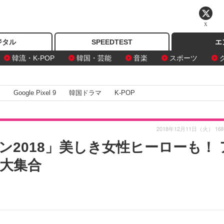
X
ジタル
SPEEDTEST
エ
韓流・K-POP
韓国・芸能
音楽
スポーツ
I
Google Pixel 9
韓国ドラマ
K-POP
2018年12月11日（火） 16
2018」美しき女性ヒーローも！ 
大集合