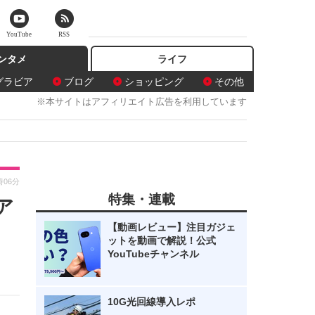
YouTube
RSS
ンタメ
ライフ
グラビア
ブログ
ショッピング
その他
※本サイトはアフィリエイト広告を利用しています
時06分
特集・連載
ア
【動画レビュー】注目ガジェ
ットを動画で解説！公式
YouTubeチャンネル
10G光回線導入レポ