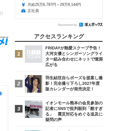
月給25万6,797円～29万8,144円
正社員
黙》
Sponsored by
アクセスランキング
FRIDAYが熱愛スクープ予告！
大河女優とシンガーソングライ
ター組み合わせにネットで憶測
広がる
羽生結弦自らポーズを提案し撮
影！完全撮り下ろし2027年度
版カレンダーが発売決定！
未
イオンモール熊本の会見参加の
記者にSNSで批判殺到「酷すぎ
る」 震災対応をめぐる追及に
疑問の声