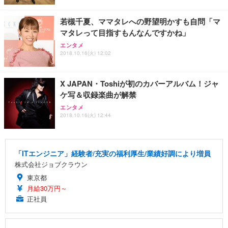
若槻千夏、ママタレへの野望明かすも自問「マ
マタレって目指すもんなんですかね」
エンタメ
2018.10.16(火) 12:02
X JAPAN・Toshiが初のカバーアルバム！ジャ
ケ写＆収録楽曲が解禁
エンタメ
2018.10.16(火) 12:44
「ITエンジニア」経験者/充実の福利厚生/業績好調により増員
株式会社ジョブクラウン
東京都
月給30万円～
正社員