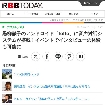
MENU
CLOSE
ホーム
IT・デジタル
SPEED TEST
エンタメ
ライフ
ホーム
IT・デジタル
IT・デジタル
ネタ
2018.10.16（火）16:47
黒柳徹子のアンドロイド「totto」に音声対話シ
IT・デジタルTOP
スマートフォン
SPEED TEST
ステムが搭載！イベントでインタビューの体験
ネタ
ガジェット・ツール
も可能に
エンタメ
ショッピング
その他
エンタメTOP
映画・ドラマ
ライフ
韓流・K-POP
韓国・芸能
注目記事
ライフTOP
グルメ
リリース一覧
音楽
スポーツ
10G光回線導入レポ
ペット
ショッピング
プッシュ通知の停止方法
グラビア
ブログ
その他
菊地亜美、インスタに結婚式写真連投！馬車に乗った写真も
ショッピング
その他
ヒロミ、カイヤの「次は外国人」発言に「こんな時に……」