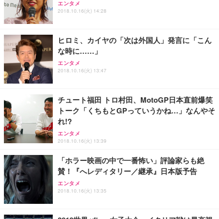
【純正品】27"ゲーミングモニター DualSense 充電
ネオ・ルーライフ ネオ・オムツ L 中型犬用 26枚入
エンタメ
ワーク チェア 強化バックレスト 30度ロッキング機
2018.10.16(火) 14:28
フック付き（CFI-ZDM1J）
り 単品
能 人間工学 椅子 腰サポート 90度跳ね上げ式アーム
レスト 3Dヘッドレスト ハンガー付き 高反発クッシ
￥49,979
￥1,800
￥7,680
ョン PCチェア 通気性メッシュ ゲーミング/勉強/事
ヒロミ、カイヤの「次は外国人」発言に「こん
務用 おしゃれ パソコンチェア (ブラック)
な時に……」
Sezlife オフィスチェア デスクチェア 疲れない テレ
【整備済み品】Dell E2724HS 27インチ 液晶モニタ
Smart Basic(スマートベーシック) 【Amazon.co.jp
エンタメ
ワーク チェア 強化バックレスト 30度ロッキング機
ー フルHD（1920×1080）VA 非光沢 HDMI/DisplayP
限定】 Smart Basic アイリスオーヤマ ペットシーツ
2018.10.16(火) 13:47
能 人間工学 椅子 腰サポート 90度跳ね上げ式アーム
ort/VGA スピーカー内蔵 高さ調整 スイベル VESA対
超厚型 お徳用 ワイド 100枚入 (x 1) (ケース販売)
レスト 3Dヘッドレスト ハンガー付き 高反発クッシ
応 ComfortView ビジネス向け
￥7,680
￥15,800
￥3,670
ョン PCチェア 通気性メッシュ ゲーミング/勉強/事
チュート福田 トロ村田、MotoGP日本直前爆笑
務用 おしゃれ パソコンチェア (ホワイト)
トーク「くちもとGPっていうかね…」なんやそ
ANDWINT オフィスチェア デスクチェア 肘なし メ
【MiniLED/24.5inch/280Hz/FHD】GRAPHT THE S
アイリスオーヤマ ペットシーツ 超厚型 お徳用 レギ
れ!?
ッシュ 通気性 ランバーサポート付き 腰サポート ガ
HOOTER Gaming Monitor 24” Essential ゲーミン
ュラー 200枚入【Amazon.co.jp限定】
ス圧無段階昇降 360度回転 キャスター付き コンパク
グモニター QD 24.5インチ 1ms FHD 量子ドット 残
エンタメ
ト 幅52×奥行58.5×高さ84～96cm テレワーク 在宅
像低減 (3年保証 | 輝点保証 | 日本メーカー)
￥3,731
2018.10.16(火) 13:39
￥4,139
￥34,980
勤務 ブラック
「ホラー映画の中で一番怖い」評論家らも絶
賛！『へレディタリー／継承』日本版予告
エンタメ
2018.10.16(火) 13:35