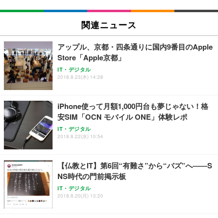
EIZO ビジネス向けプレミアムモニター | FlexScan
SIHOO B100 オフィスチェア／デスクチェア メッシ
Amazonベーシック ペットシーツ 厚型 ワイド 42枚
EV2740X-WT | 27.0型4K UHD・USB Type-C・ホワ
ュチェア 人間工学 疲れない ブラック
x2袋(84枚) ホワイト(吸収面:ライトブルー)
関連ニュース
イト
￥27,999
￥3,234
￥109,572
アップル、京都・四条通りに国内9番目のApple
Store「Apple京都」
Sezlife オフィスチェア デスクチェア 疲れない テレ
【純正品】27"ゲーミングモニター DualSense 充電
ネオ・ルーライフ ネオ・オムツ L 中型犬用 26枚入
IT・デジタル
ワーク チェア 強化バックレスト 30度ロッキング機
2018.8.23(木) 14:28
フック付き（CFI-ZDM1J）
り 単品
能 人間工学 椅子 腰サポート 90度跳ね上げ式アーム
レスト 3Dヘッドレスト ハンガー付き 高反発クッシ
￥49,979
￥1,800
￥7,680
ョン PCチェア 通気性メッシュ ゲーミング/勉強/事
iPhone使って月額1,000円台も夢じゃない！格
務用 おしゃれ パソコンチェア (ブラック)
安SIM「OCN モバイル ONE」体験レポ
Sezlife オフィスチェア デスクチェア 疲れない テレ
【整備済み品】Dell E2724HS 27インチ 液晶モニタ
Smart Basic(スマートベーシック) 【Amazon.co.jp
IT・デジタル
ワーク チェア 強化バックレスト 30度ロッキング機
ー フルHD（1920×1080）VA 非光沢 HDMI/DisplayP
限定】 Smart Basic アイリスオーヤマ ペットシーツ
2018.8.22(水) 10:54
能 人間工学 椅子 腰サポート 90度跳ね上げ式アーム
ort/VGA スピーカー内蔵 高さ調整 スイベル VESA対
超厚型 お徳用 ワイド 100枚入 (x 1) (ケース販売)
レスト 3Dヘッドレスト ハンガー付き 高反発クッシ
応 ComfortView ビジネス向け
￥7,680
￥15,800
￥3,670
ョン PCチェア 通気性メッシュ ゲーミング/勉強/事
【仏教とIT】第6回“有難さ”から“バズ”へ――S
務用 おしゃれ パソコンチェア (ホワイト)
NS時代の門前掲示板
ANDWINT オフィスチェア デスクチェア 肘なし メ
【MiniLED/24.5inch/280Hz/FHD】GRAPHT THE S
アイリスオーヤマ ペットシーツ 超厚型 お徳用 レギ
ッシュ 通気性 ランバーサポート付き 腰サポート ガ
HOOTER Gaming Monitor 24” Essential ゲーミン
IT・デジタル
ュラー 200枚入【Amazon.co.jp限定】
ス圧無段階昇降 360度回転 キャスター付き コンパク
グモニター QD 24.5インチ 1ms FHD 量子ドット 残
2018.8.20(月) 13:20
ト 幅52×奥行58.5×高さ84～96cm テレワーク 在宅
像低減 (3年保証 | 輝点保証 | 日本メーカー)
￥3,731
￥4,139
￥34,980
勤務 ブラック