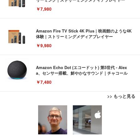
￥7,980
Amazon Fire TV Stick 4K Plus | 映画館のような4K
体験 | ストリーミングメディアプレイヤー
￥9,980
Amazon Echo Dot (エコードット) 第5世代 - Alex
a、センサー搭載、鮮やかなサウンド｜チャコール
￥7,480
>> もっと見る
[EdoErgo] オフィスチェア 椅子 テレワーク 疲れな
EIZO ビジネス向けプレミアムモニター | FlexScan
Amazonベーシック ペットシーツ 薄型 レギュラー 1
い 跳ね上げ式アームレスト コンパクト 約105度ロッ
EV3240X-WT | 31.5型4K UHD・USB Type-C・ホワ
回使い捨て 無香料 ホワイト 300枚
キング pc 事務椅子 360度回転 座面昇降 強化ナイロ
イト
ン樹脂ベース 通気性メッシュ 在宅ワーク H-WY01
￥3,373
￥5,699
￥105,595
(黒網+黒枠+黒足)