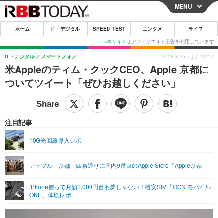
MENU
CLOSE
ホーム
IT・デジタル
SPEED TEST
エンタメ
ライフ
ホーム
IT・デジタル
IT・デジタル
スマートフォン
2018.8.25（土）13:47
米Appleのティム・クックCEO、Apple 京都に
IT・デジタルTOP
スマートフォン
SPEED TEST
ついてツイート「ぜひお越しください」
ネタ
ガジェット・ツール
エンタメ
ショッピング
その他
エンタメTOP
映画・ドラマ
ライフ
注目記事
韓流・K-POP
韓国・芸能
ライフTOP
グルメ
リリース一覧
10G光回線導入レポ
音楽
スポーツ
ペット
ショッピング
プッシュ通知の停止方法
アップル、京都・四条通りに国内9番目のApple Store「Apple京都」
グラビア
ブログ
その他
iPhone使って月額1,000円台も夢じゃない！格安SIM「OCN モバイル
ショッピング
その他
ONE」体験レポ