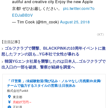
autiful and creative city Enjoy the new Apple
京都! ぜひお越しください。
pic.twitter.com/7o
EDJaBB3V
— Tim Cook (@tim_cook)
August 25, 2018
《KT》
【注目記事】
>
ゴルフクラブで襲撃、BLACKPINKの10周年イベントに激
怒したファンの説も...YG本社で女性が暴れる
>
韓国YGエンタ社屋を襲撃したのは日本人...ゴルフクラブで
出入口の一部を破損、警察が経緯を調査へ
「 IT営業 」/未経験歓迎/飛び込み・ノルマなし/月残業3h未満/
チームで協力するスタイルの営業/土日祝休み
株式会社Funkit
東京都
月給27万円～
正社員