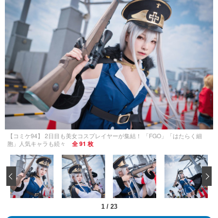
【コミケ94】 2日目も美女コスプレイヤーが集結！ 「FGO」「はたらく細
胞」人気キャラも続々
全 91 枚
‹
1
/
23