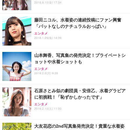
2018.8.10(金) 17:34
藤田ニコル、水着姿の連続投稿にファン興奮
「パットなしのナチュラルおっぱい」
エンタメ
2018.1.26(金) 14:06
山本舞香、写真集の発売決定！プライベートシ
ョットや水着ショットも
エンタメ
2018.2.5(月) 9:20
石原さとみ似の劇団員・安倍乙、水着グラビア
に初挑戦！「恥ずかしかったです」
エンタメ
2018.2.10(土) 11:00
大友花恋の2nd写真集発売決定！貴重な水着姿