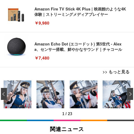
Amazon Fire TV Stick 4K Plus | 映画館のような4K
体験 | ストリーミングメディアプレイヤー
￥9,980
Amazon Echo Dot (エコードット) 第5世代 - Alex
a、センサー搭載、鮮やかなサウンド｜チャコール
￥7,480
>> もっと見る
[EdoErgo] オフィスチェア 椅子 テレワーク 疲れな
EIZO ビジネス向けプレミアムモニター | FlexScan
Amazonベーシック ペットシーツ 薄型 レギュラー 1
い 跳ね上げ式アームレスト コンパクト 約105度ロッ
EV3240X-WT | 31.5型4K UHD・USB Type-C・ホワ
‹
回使い捨て 無香料 ホワイト 300枚
キング pc 事務椅子 360度回転 座面昇降 強化ナイロ
イト
ン樹脂ベース 通気性メッシュ 在宅ワーク H-WY01
￥3,373
￥5,699
￥105,595
(黒網+黒枠+黒足)
1
/
23
EIZO ビジネス向けプレミアムモニター | FlexScan
SIHOO B100 オフィスチェア／デスクチェア メッシ
Amazonベーシック ペットシーツ 厚型 ワイド 42枚
EV2740X-WT | 27.0型4K UHD・USB Type-C・ホワ
ュチェア 人間工学 疲れない ブラック
x2袋(84枚) ホワイト(吸収面:ライトブルー)
関連ニュース
イト