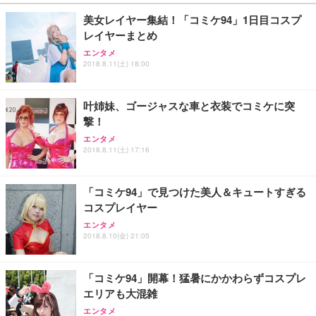
￥27,999
￥3,234
￥109,572
美女レイヤー集結！「コミケ94」1日目コスプ
レイヤーまとめ
Sezlife オフィスチェア デスクチェア 疲れない テレ
【純正品】27"ゲーミングモニター DualSense 充電
ネオ・ルーライフ ネオ・オムツ L 中型犬用 26枚入
エンタメ
ワーク チェア 強化バックレスト 30度ロッキング機
フック付き（CFI-ZDM1J）
り 単品
2018.8.11(土) 18:00
能 人間工学 椅子 腰サポート 90度跳ね上げ式アーム
レスト 3Dヘッドレスト ハンガー付き 高反発クッシ
￥49,979
￥1,800
￥7,680
ョン PCチェア 通気性メッシュ ゲーミング/勉強/事
叶姉妹、ゴージャスな車と衣装でコミケに突
務用 おしゃれ パソコンチェア (ブラック)
撃！
Sezlife オフィスチェア デスクチェア 疲れない テレ
【整備済み品】Dell E2724HS 27インチ 液晶モニタ
Smart Basic(スマートベーシック) 【Amazon.co.jp
エンタメ
ワーク チェア 強化バックレスト 30度ロッキング機
ー フルHD（1920×1080）VA 非光沢 HDMI/DisplayP
限定】 Smart Basic アイリスオーヤマ ペットシーツ
2018.8.11(土) 17:16
能 人間工学 椅子 腰サポート 90度跳ね上げ式アーム
ort/VGA スピーカー内蔵 高さ調整 スイベル VESA対
超厚型 お徳用 ワイド 100枚入 (x 1) (ケース販売)
レスト 3Dヘッドレスト ハンガー付き 高反発クッシ
応 ComfortView ビジネス向け
￥7,680
￥15,800
￥3,670
ョン PCチェア 通気性メッシュ ゲーミング/勉強/事
「コミケ94」で見つけた美人＆キュートすぎる
務用 おしゃれ パソコンチェア (ホワイト)
コスプレイヤー
ANDWINT オフィスチェア デスクチェア 肘なし メ
【MiniLED/24.5inch/280Hz/FHD】GRAPHT THE S
アイリスオーヤマ ペットシーツ 超厚型 お徳用 レギ
ッシュ 通気性 ランバーサポート付き 腰サポート ガ
HOOTER Gaming Monitor 24” Essential ゲーミン
エンタメ
ュラー 200枚入【Amazon.co.jp限定】
ス圧無段階昇降 360度回転 キャスター付き コンパク
グモニター QD 24.5インチ 1ms FHD 量子ドット 残
2018.8.10(金) 21:05
ト 幅52×奥行58.5×高さ84～96cm テレワーク 在宅
像低減 (3年保証 | 輝点保証 | 日本メーカー)
￥3,731
￥4,139
￥34,980
勤務 ブラック
「コミケ94」開幕！猛暑にかかわらずコスプレ
エリアも大混雑
エンタメ