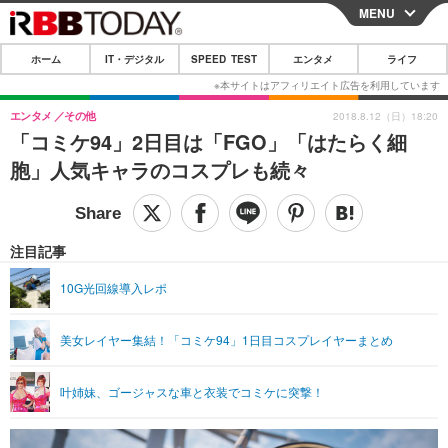
MENU
CLOSE
ホーム
IT・デジタル
SPEED TEST
エンタメ
ライフ
ホーム
IT・デジタル
エンタメ
その他
2018.8.12（日）18:20
「コミケ94」2日目は「FGO」「はたらく細
IT・デジタルTOP
スマートフォン
SPEED TEST
胞」人気キャラのコスプレも続々
ネタ
ガジェット・ツール
エンタメ
ショッピング
その他
エンタメTOP
映画・ドラマ
ライフ
注目記事
韓流・K-POP
韓国・芸能
ライフTOP
グルメ
リリース一覧
10G光回線導入レポ
音楽
スポーツ
ペット
ショッピング
プッシュ通知の停止方法
美女レイヤー集結！「コミケ94」1日目コスプレイヤーまとめ
グラビア
ブログ
その他
ショッピング
その他
叶姉妹、ゴージャスな車と衣装でコミケに突撃！