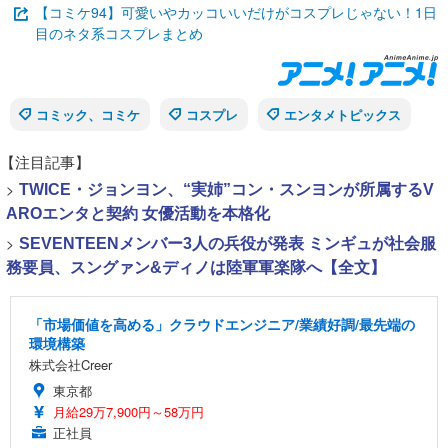
【コミケ94】可愛いやカッコいいだけがコスプレじゃない！1日
目のネタ系コスプレまとめ
コミック、コミケ
コスプレ
エンタメトピックス
【注目記事】
>
TWICE・ジョンヨン、“実姉”コン・スンヨンが所属するV
AROエンタと契約 女優活動を本格化
>
SEVENTEENメンバー3人の兵役が発表 ミンギュが社会服
務要員、スングァン&ディノは陸軍軍楽隊へ【全文】
「市場価値を高める」クラウドエンジニア/業績好調/最先端の
環境構築
株式会社Creer
東京都
月給29万7,900円～58万円
正社員