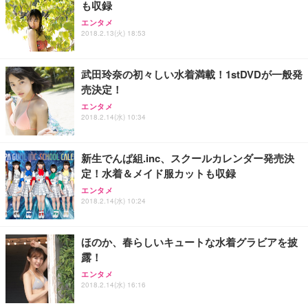
も収録
エンタメ
2018.2.13(火) 18:53
武田玲奈の初々しい水着満載！1stDVDが一般発
売決定！
エンタメ
2018.2.14(水) 10:34
新生でんぱ組.inc、スクールカレンダー発売決
定！水着＆メイド服カットも収録
エンタメ
2018.2.14(水) 10:24
ほのか、春らしいキュートな水着グラビアを披
露！
エンタメ
2018.2.14(水) 16:16