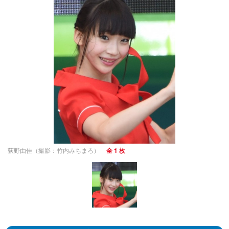
荻野由佳（撮影：竹内みちまろ）
全 1 枚