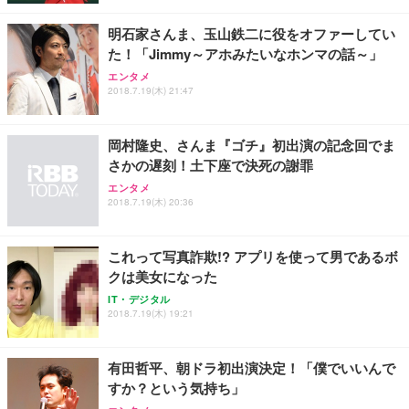
レスト 3Dヘッドレスト ハンガー付き 高反発クッシ
応 ComfortView ビジネス向け
￥7,680
￥15,800
￥3,670
ョン PCチェア 通気性メッシュ ゲーミング/勉強/事
明石家さんま、玉山鉄二に役をオファーしてい
務用 おしゃれ パソコンチェア (ホワイト)
た！「Jimmy～アホみたいなホンマの話～」
ANDWINT オフィスチェア デスクチェア 肘なし メ
【MiniLED/24.5inch/280Hz/FHD】GRAPHT THE S
アイリスオーヤマ ペットシーツ 超厚型 お徳用 レギ
ッシュ 通気性 ランバーサポート付き 腰サポート ガ
HOOTER Gaming Monitor 24” Essential ゲーミン
エンタメ
ュラー 200枚入【Amazon.co.jp限定】
ス圧無段階昇降 360度回転 キャスター付き コンパク
グモニター QD 24.5インチ 1ms FHD 量子ドット 残
2018.7.19(木) 21:47
ト 幅52×奥行58.5×高さ84～96cm テレワーク 在宅
像低減 (3年保証 | 輝点保証 | 日本メーカー)
￥3,731
￥4,139
￥34,980
勤務 ブラック
岡村隆史、さんま『ゴチ』初出演の記念回でま
さかの遅刻！土下座で決死の謝罪
エンタメ
2018.7.19(木) 20:36
これって写真詐欺!? アプリを使って男であるボ
クは美女になった
IT・デジタル
2018.7.19(木) 19:21
有田哲平、朝ドラ初出演決定！「僕でいいんで
すか？という気持ち」