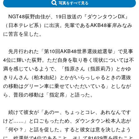
写真をすべて見る
NGT48荻野由佳が、19日放送の『ダウンタウンDX』
（日本テレビ系）に出演。先輩であるAKB48峯岸みなみ
に苦言を呈した。
先月行われた「第10回AKB48世界選抜総選挙」で見事
4位に輝いた荻野。ただ自身を取り巻く現状については不
満を感じているようで、「指原さん（指原莉乃）とかゆ
きりんさん（柏木由紀）とかがいらっしゃるときの選抜
の移動はグリーン車に乗せていただいている」としなが
ら、普段の移動は「指定席」と語った。
続けて彼女が「あのー、ちょっとコレ、あれなんです
けど……」と口ごもったため、ダウンタウン松本人志が
「何や？」と話を促した。すると彼女は意を決したよう
に、総選挙で4位であること、そして81629票を得たこと