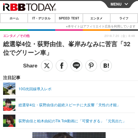
MENU
CLOSE
ホーム
IT・デジタル
SPEED TEST
エンタメ
ライフ
ホーム
IT・デジタル
エンタメ
その他
2018.7.20（金）8:48
総選挙4位・荻野由佳、峯岸みなみに苦言「32
IT・デジタルTOP
スマートフォン
SPEED TEST
位でグリーン車」
ネタ
ガジェット・ツール
エンタメ
ショッピング
その他
エンタメTOP
映画・ドラマ
ライフ
注目記事
韓流・K-POP
韓国・芸能
ライフTOP
グルメ
リリース一覧
10G光回線導入レポ
音楽
スポーツ
ペット
ショッピング
プッシュ通知の停止方法
総選挙4位・荻野由佳の超絶スピーチに大反響「天性の才能」
グラビア
ブログ
その他
ショッピング
その他
荻野由佳と柏木由紀のTik Tok動画に「可愛すぎる」「元気出た」