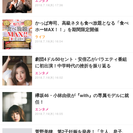
エンタメ
2018.7.19(木) 17:36
かっぱ寿司、高級ネタも食べ放題となる「食べ
ホーMAX！！」を期間限定開催
ライフ
2018.7.19(木) 16:04
劇団4ドル50セント・安倍乙がバラエティ番組
に初出演！中学時代の挫折を振り返る
エンタメ
2018.7.19(木) 16:02
欅坂46・小林由依が『with』の専属モデルに就
任！
エンタメ
2018.7.19(木) 16:05
菅野美穂、第2子妊娠を発表！「主人、息子、