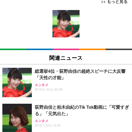
>> もっと見る
[EdoErgo] オフィスチェア 椅子 テレワーク 疲れな
EIZO ビジネス向けプレミアムモニター | FlexScan
Amazonベーシック ペットシーツ 薄型 レギュラー 1
い 跳ね上げ式アームレスト コンパクト 約105度ロッ
EV3240X-WT | 31.5型4K UHD・USB Type-C・ホワ
回使い捨て 無香料 ホワイト 300枚
キング pc 事務椅子 360度回転 座面昇降 強化ナイロ
イト
ン樹脂ベース 通気性メッシュ 在宅ワーク H-WY01
￥3,373
￥5,699
￥105,595
(黒網+黒枠+黒足)
EIZO ビジネス向けプレミアムモニター | FlexScan
SIHOO B100 オフィスチェア／デスクチェア メッシ
Amazonベーシック ペットシーツ 厚型 ワイド 42枚
EV2740X-WT | 27.0型4K UHD・USB Type-C・ホワ
ュチェア 人間工学 疲れない ブラック
x2袋(84枚) ホワイト(吸収面:ライトブルー)
関連ニュース
イト
￥27,999
￥3,234
￥109,572
総選挙4位・荻野由佳の超絶スピーチに大反響
「天性の才能」
Sezlife オフィスチェア デスクチェア 疲れない テレ
【純正品】27"ゲーミングモニター DualSense 充電
ネオ・ルーライフ ネオ・オムツ L 中型犬用 26枚入
エンタメ
ワーク チェア 強化バックレスト 30度ロッキング機
2018.6.16(土) 22:08
フック付き（CFI-ZDM1J）
り 単品
能 人間工学 椅子 腰サポート 90度跳ね上げ式アーム
レスト 3Dヘッドレスト ハンガー付き 高反発クッシ
￥49,979
￥1,800
￥7,680
ョン PCチェア 通気性メッシュ ゲーミング/勉強/事
荻野由佳と柏木由紀のTik Tok動画に「可愛すぎ
務用 おしゃれ パソコンチェア (ブラック)
る」「元気出た」
Sezlife オフィスチェア デスクチェア 疲れない テレ
【整備済み品】Dell E2724HS 27インチ 液晶モニタ
Smart Basic(スマートベーシック) 【Amazon.co.jp
エンタメ
ワーク チェア 強化バックレスト 30度ロッキング機
ー フルHD（1920×1080）VA 非光沢 HDMI/DisplayP
限定】 Smart Basic アイリスオーヤマ ペットシーツ
2018.7.3(火) 12:30
能 人間工学 椅子 腰サポート 90度跳ね上げ式アーム
ort/VGA スピーカー内蔵 高さ調整 スイベル VESA対
超厚型 お徳用 ワイド 100枚入 (x 1) (ケース販売)