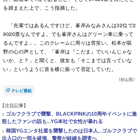
を踏まえた上で、こう指摘した。
「先輩ではあるんですけど、峯岸みなみさんは32位で2
9020票なんですよ。でも峯岸さんはグリーン車に乗って
るんですよ」。このクレームに周りは苦笑い。松本が荻
野の心の声として、「峯岸は『こだま』でいいんじゃな
いか、と？」と聞くと、彼女も「そこまでは言っていな
い」というように首を横に振って否定していた。
《杉山実》
テレビ番組
【注目記事】
>
ゴルフクラブで襲撃、BLACKPINKの10周年イベントに激
怒したファンの説も...YG本社で女性が暴れる
>
韓国YGエンタ社屋を襲撃したのは日本人...ゴルフクラブで
出入口の一部を破損、警察が経緯を調査へ