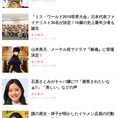
ス圧無段階昇降 360度回転 キャスター付き コンパク
グモニター QD 24.5インチ 1ms FHD 量子ドット 残
2018.7.17(火) 22:07
ト 幅52×奥行58.5×高さ84～96cm テレワーク 在宅
像低減 (3年保証 | 輝点保証 | 日本メーカー)
￥3,731
￥4,139
￥34,980
勤務 ブラック
「ミス・ワールド2018世界大会」日本代表ファ
イナリスト30名が決定！16歳の史上最年少者も
誕生
エンタメ
2018.7.17(火) 17:37
山本美月、メーテル役でドラマ『銀魂』に登場
決定！
エンタメ
2018.7.17(火) 15:04
石原さとみがキャバ嬢に!?「接客されたいな
ぁ!!」「美しい」などの声
エンタメ
2018.7.17(火) 12:38
謎の美女・祥子が明かしたイケメン店員の行動