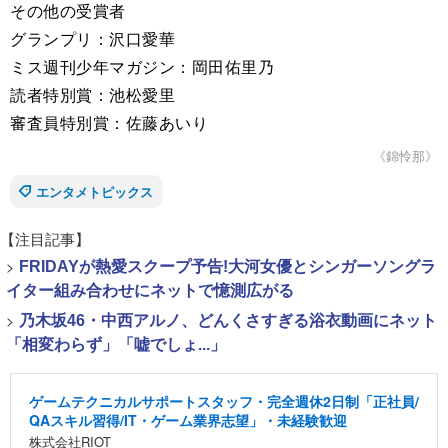
その他の受賞者
グランプリ：沢口愛華
ミス週刊少年マガジン：岡田佑里乃
読者特別賞：池松愛里
審査員特別賞：佐藤あいり
《錦怜那》
エンタメトピックス
【注目記事】
>
FRIDAYが熱愛スクープ予告!大河女優とシンガーソングラ
イター組み合わせにネットで憶測広がる
>
乃木坂46・中西アルノ、どんくさすぎる浴衣動画にネット
「相変わらず」「嘘でしょ...」
ゲームテクニカルサポートスタッフ・完全週休2日制「正社員/
QAスキル習得/IT・ゲーム業界志望」・未経験歓迎
株式会社RIOT