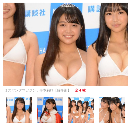
ミスヤングマガジン：寺本莉緒【錦怜那】
全 4 枚