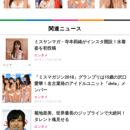
ン樹脂ベース 通気性メッシュ 在宅ワーク H-WY01
￥3,373
￥5,699
￥105,595
(黒網+黒枠+黒足)
EIZO ビジネス向けプレミアムモニター | FlexScan
SIHOO B100 オフィスチェア／デスクチェア メッシ
Amazonベーシック ペットシーツ 厚型 ワイド 42枚
EV2740X-WT | 27.0型4K UHD・USB Type-C・ホワ
ュチェア 人間工学 疲れない ブラック
x2袋(84枚) ホワイト(吸収面:ライトブルー)
関連ニュース
イト
￥27,999
￥3,234
￥109,572
ミスヤンマガ・寺本莉緒がインスタ開設！水着
姿を初投稿
Sezlife オフィスチェア デスクチェア 疲れない テレ
【純正品】27"ゲーミングモニター DualSense 充電
ネオ・ルーライフ ネオ・オムツ L 中型犬用 26枚入
エンタメ
ワーク チェア 強化バックレスト 30度ロッキング機
2018.7.17(火) 22:46
フック付き（CFI-ZDM1J）
り 単品
能 人間工学 椅子 腰サポート 90度跳ね上げ式アーム
レスト 3Dヘッドレスト ハンガー付き 高反発クッシ
￥49,979
￥1,800
￥7,680
ョン PCチェア 通気性メッシュ ゲーミング/勉強/事
「ミスマガジン2018」グランプリは15歳の沢口
務用 おしゃれ パソコンチェア (ブラック)
愛華！名古屋発のアイドルユニット「dela」メ
Sezlife オフィスチェア デスクチェア 疲れない テレ
【整備済み品】Dell E2724HS 27インチ 液晶モニタ
Smart Basic(スマートベーシック) 【Amazon.co.jp
ンバー
ワーク チェア 強化バックレスト 30度ロッキング機
ー フルHD（1920×1080）VA 非光沢 HDMI/DisplayP
限定】 Smart Basic アイリスオーヤマ ペットシーツ
能 人間工学 椅子 腰サポート 90度跳ね上げ式アーム
ort/VGA スピーカー内蔵 高さ調整 スイベル VESA対
超厚型 お徳用 ワイド 100枚入 (x 1) (ケース販売)
エンタメ
2018.7.17(火) 21:35
レスト 3Dヘッドレスト ハンガー付き 高反発クッシ
応 ComfortView ビジネス向け
￥7,680
￥15,800
￥3,670
ョン PCチェア 通気性メッシュ ゲーミング/勉強/事
菊地亜美、世界最長のジップラインで大絶叫！
務用 おしゃれ パソコンチェア (ホワイト)
タレント魂見せる
ANDWINT オフィスチェア デスクチェア 肘なし メ
【MiniLED/24.5inch/280Hz/FHD】GRAPHT THE S
アイリスオーヤマ ペットシーツ 超厚型 お徳用 レギ
ッシュ 通気性 ランバーサポート付き 腰サポート ガ
HOOTER Gaming Monitor 24” Essential ゲーミン
エンタメ
ュラー 200枚入【Amazon.co.jp限定】