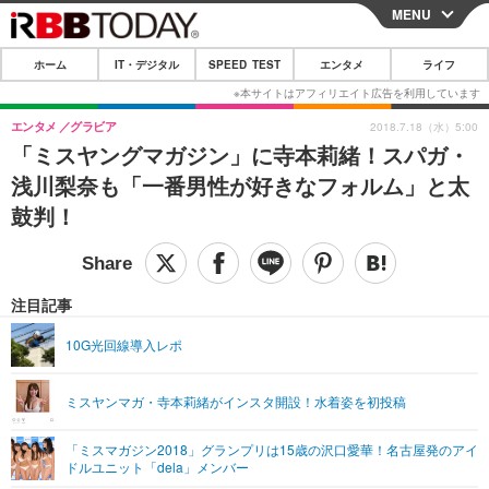
MENU
CLOSE
ホーム
IT・デジタル
SPEED TEST
エンタメ
ライフ
ホーム
IT・デジタル
エンタメ
グラビア
2018.7.18（水）5:00
「ミスヤングマガジン」に寺本莉緒！スパガ・
IT・デジタルTOP
スマートフォン
SPEED TEST
浅川梨奈も「一番男性が好きなフォルム」と太
ネタ
ガジェット・ツール
鼓判！
エンタメ
ショッピング
その他
エンタメTOP
映画・ドラマ
ライフ
韓流・K-POP
韓国・芸能
注目記事
ライフTOP
グルメ
リリース一覧
音楽
スポーツ
10G光回線導入レポ
ペット
ショッピング
プッシュ通知の停止方法
グラビア
ブログ
その他
ミスヤンマガ・寺本莉緒がインスタ開設！水着姿を初投稿
ショッピング
その他
「ミスマガジン2018」グランプリは15歳の沢口愛華！名古屋発のアイ
ドルユニット「dela」メンバー