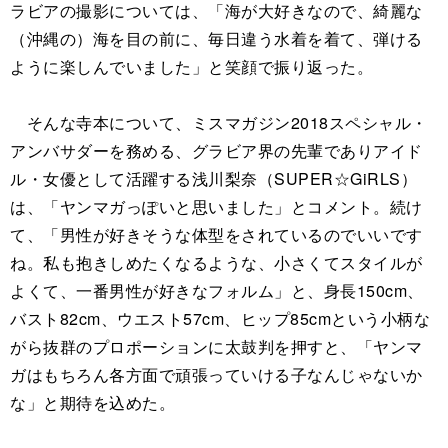
ラビアの撮影については、「海が大好きなので、綺麗な
（沖縄の）海を目の前に、毎日違う水着を着て、弾ける
ように楽しんでいました」と笑顔で振り返った。
そんな寺本について、ミスマガジン2018スペシャル・
アンバサダーを務める、グラビア界の先輩でありアイド
ル・女優として活躍する浅川梨奈（SUPER☆GiRLS）
は、「ヤンマガっぽいと思いました」とコメント。続け
て、「男性が好きそうな体型をされているのでいいです
ね。私も抱きしめたくなるような、小さくてスタイルが
よくて、一番男性が好きなフォルム」と、身長150cm、
バスト82cm、ウエスト57cm、ヒップ85cmという小柄な
がら抜群のプロポーションに太鼓判を押すと、「ヤンマ
ガはもちろん各方面で頑張っていける子なんじゃないか
な」と期待を込めた。