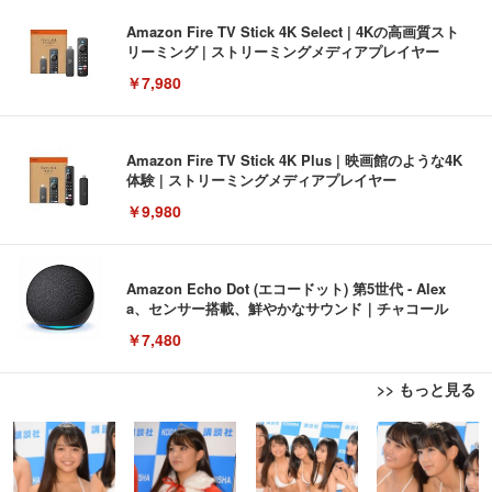
Amazon Fire TV Stick 4K Select | 4Kの高画質スト
リーミング | ストリーミングメディアプレイヤー
￥7,980
Amazon Fire TV Stick 4K Plus | 映画館のような4K
体験 | ストリーミングメディアプレイヤー
￥9,980
Amazon Echo Dot (エコードット) 第5世代 - Alex
a、センサー搭載、鮮やかなサウンド｜チャコール
￥7,480
>> もっと見る
[EdoErgo] オフィスチェア 椅子 テレワーク 疲れな
EIZO ビジネス向けプレミアムモニター | FlexScan
Amazonベーシック ペットシーツ 薄型 レギュラー 1
い 跳ね上げ式アームレスト コンパクト 約105度ロッ
EV3240X-WT | 31.5型4K UHD・USB Type-C・ホワ
回使い捨て 無香料 ホワイト 300枚
キング pc 事務椅子 360度回転 座面昇降 強化ナイロ
イト