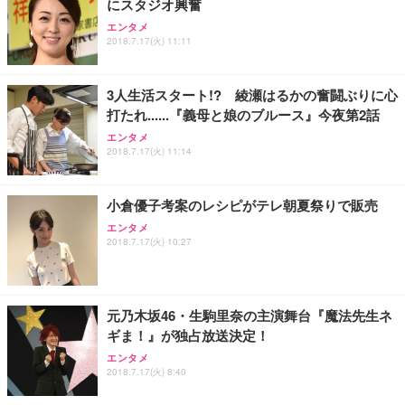
にスタジオ興奮
エンタメ
2018.7.17(火) 11:11
3人生活スタート!? 綾瀬はるかの奮闘ぶりに心
打たれ......『義母と娘のブルース』今夜第2話
エンタメ
2018.7.17(火) 11:14
小倉優子考案のレシピがテレ朝夏祭りで販売
エンタメ
2018.7.17(火) 10:27
元乃木坂46・生駒里奈の主演舞台『魔法先生ネ
ギま！』が独占放送決定！
エンタメ
2018.7.17(火) 8:40