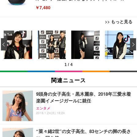
￥7,480
>> もっと見る
[EdoErgo] オフィスチェア 椅子 テレワーク 疲れな
EIZO ビジネス向けプレミアムモニター | FlexScan
Amazonベーシック ペットシーツ 薄型 レギュラー 1
い 跳ね上げ式アームレスト コンパクト 約105度ロッ
EV3240X-WT | 31.5型4K UHD・USB Type-C・ホワ
‹
回使い捨て 無香料 ホワイト 300枚
キング pc 事務椅子 360度回転 座面昇降 強化ナイロ
イト
ン樹脂ベース 通気性メッシュ 在宅ワーク H-WY01
￥3,373
￥5,699
￥105,595
(黒網+黒枠+黒足)
1
/
4
EIZO ビジネス向けプレミアムモニター | FlexScan
SIHOO B100 オフィスチェア／デスクチェア メッシ
Amazonベーシック ペットシーツ 厚型 ワイド 42枚
EV2740X-WT | 27.0型4K UHD・USB Type-C・ホワ
ュチェア 人間工学 疲れない ブラック
x2袋(84枚) ホワイト(吸収面:ライトブルー)
関連ニュース
イト
￥27,999
￥3,234
￥109,572
9頭身の女子高生・黒木麗奈、2018年三愛水着
楽園イメージガールに就任
Sezlife オフィスチェア デスクチェア 疲れない テレ
【純正品】27"ゲーミングモニター DualSense 充電
ネオ・ルーライフ ネオ・オムツ L 中型犬用 26枚入
エンタメ
ワーク チェア 強化バックレスト 30度ロッキング機
フック付き（CFI-ZDM1J）
り 単品
2018.1.24(水) 18:24
能 人間工学 椅子 腰サポート 90度跳ね上げ式アーム
レスト 3Dヘッドレスト ハンガー付き 高反発クッシ
￥49,979
￥1,800
￥7,680
ョン PCチェア 通気性メッシュ ゲーミング/勉強/事
“菜々緒2世”の女子高生、83センチの脚の長さ
務用 おしゃれ パソコンチェア (ブラック)