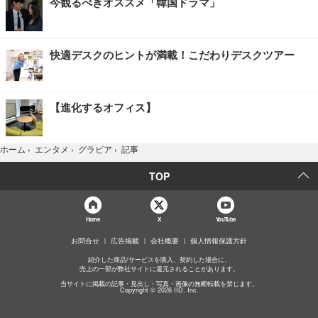
今観るべきオススメ「韓国ドラマ」
快適デスクのヒントが満載！こだわりデスクツアー
【進化するオフィス】
記事
ホーム
›
エンタメ
›
グラビア
›
TOP
Home
X
YouTube
お問合せ
広告掲載
会社概要
個人情報保護方針
紹介した商品/サービスを購入、契約した場合に、
売上の一部が弊社サイトに還元されることがあります。
当サイトに掲載の記事・見出し・写真・画像の無断転載を禁じます。
Copyright © 2026 IID, Inc.