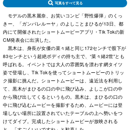
写真をすべて見る
モデルの黒木麗奈、お笑いコンビ「野性爆弾」のくっ
きー、「ガンバレルーヤ」のよしことまひるが13日、都
内にて開催されたショートムービーアプリ・Tik Tokの新
CM発表会に出演した。
黒木は、身長が女優の菜々緒と同じ172センチで股下が
83センチという超絶ボディの持ち主で、“菜々緒2世”とも
呼ばれる。イベントでは大人の雰囲気を漂わす網タイツ
姿で登場し、Tik Tokを使ってショートムービーのトリッ
ク撮影に挑んだ。ショートムービーは、遠近法を利用し
て、黒木がまひるの口の中に飛び込み、よしこが口の中
から飛び出してくるというもの。黒木は、まひるの口の
中に飛び込むムービーを撮影するため、ムービーには登
場しない場所に設置されていたテーブルの上へ勢いをつ
けてダイブ。完成したショートムービーが放映される
と、「すごくいいですね」と歓喜した。