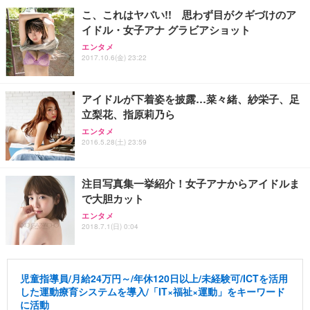
こ、これはヤバい!! 思わず目がクギづけのア
イドル・女子アナ グラビアショット
エンタメ
2017.10.6(金) 23:22
アイドルが下着姿を披露…菜々緒、紗栄子、足
立梨花、指原莉乃ら
エンタメ
2016.5.28(土) 23:59
注目写真集一挙紹介！女子アナからアイドルま
で大胆カット
エンタメ
2018.7.1(日) 0:04
児童指導員/月給24万円～/年休120日以上/未経験可/ICTを活用
した運動療育システムを導入/「IT×福祉×運動」をキーワード
に活動