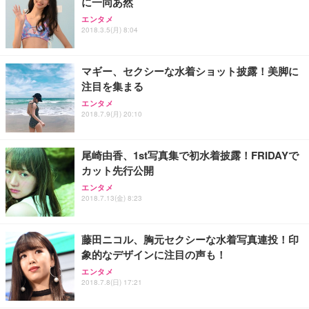
に一同あ然
Sezlife オフィスチェア デスクチェア 疲れない テレ
【整備済み品】Dell E2724HS 27インチ 液晶モニタ
Smart Basic(スマートベーシック) 【Amazon.co.jp
エンタメ
ワーク チェア 強化バックレスト 30度ロッキング機
ー フルHD（1920×1080）VA 非光沢 HDMI/DisplayP
限定】 Smart Basic アイリスオーヤマ ペットシーツ
2018.3.5(月) 8:04
能 人間工学 椅子 腰サポート 90度跳ね上げ式アーム
ort/VGA スピーカー内蔵 高さ調整 スイベル VESA対
超厚型 お徳用 ワイド 100枚入 (x 1) (ケース販売)
レスト 3Dヘッドレスト ハンガー付き 高反発クッシ
応 ComfortView ビジネス向け
￥7,680
￥15,800
￥3,670
ョン PCチェア 通気性メッシュ ゲーミング/勉強/事
マギー、セクシーな水着ショット披露！美脚に
務用 おしゃれ パソコンチェア (ホワイト)
注目を集まる
ANDWINT オフィスチェア デスクチェア 肘なし メ
【MiniLED/24.5inch/280Hz/FHD】GRAPHT THE S
アイリスオーヤマ ペットシーツ 超厚型 お徳用 レギ
ッシュ 通気性 ランバーサポート付き 腰サポート ガ
HOOTER Gaming Monitor 24” Essential ゲーミン
エンタメ
ュラー 200枚入【Amazon.co.jp限定】
ス圧無段階昇降 360度回転 キャスター付き コンパク
グモニター QD 24.5インチ 1ms FHD 量子ドット 残
2018.7.9(月) 20:10
ト 幅52×奥行58.5×高さ84～96cm テレワーク 在宅
像低減 (3年保証 | 輝点保証 | 日本メーカー)
￥3,731
￥4,139
￥34,980
勤務 ブラック
尾崎由香、1st写真集で初水着披露！FRIDAYで
カット先行公開
エンタメ
2018.7.13(金) 8:23
藤田ニコル、胸元セクシーな水着写真連投！印
象的なデザインに注目の声も！
エンタメ
2018.7.8(日) 17:21