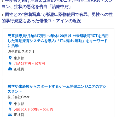
>
手が震え続けた原因は首のヘルニアだった...KARA・スン
ヨン、症状の悪化を告白「治療中だ」
>
同性との“密着写真”が拡散...薬物使用で有罪、男性への性
的暴行疑惑もあった俳優ユ・アインの近況
児童指導員/月給24万円～/年休120日以上/未経験可/ICTを活用
した運動療育システムを導入/「IT×福祉×運動」をキーワード
に活動
DRK青山スタジオ
東京都
月給24万円～40万円
正社員
独学や未経験からスタートするゲーム開発エンジニアのアシ
スタント
株式会社Creer
東京都
月給30万8,500円～50万円
正社員