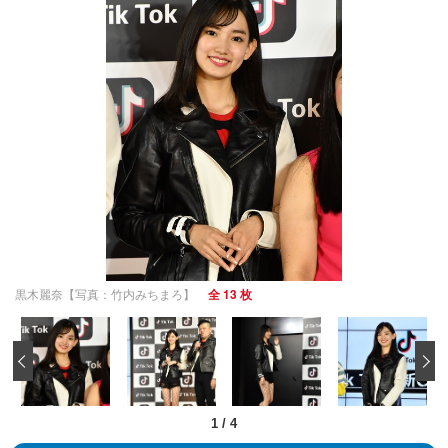
黒木麗奈【写真：竹内みちまろ】
全 13 枚
‹
1
/
4