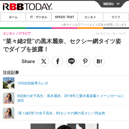
MENU
CLOSE
ホーム
IT・デジタル
SPEED TEST
エンタメ
ライフ
ホーム
IT・デジタル
エンタメ
グラビア
2018.7.13（金）14:27
“菜々緒2世”の黒木麗奈、セクシー網タイツ姿
IT・デジタルTOP
スマートフォン
SPEED TEST
でダイブを披露！
ネタ
ガジェット・ツール
エンタメ
ショッピング
その他
エンタメTOP
映画・ドラマ
ライフ
注目記事
韓流・K-POP
韓国・芸能
ライフTOP
グルメ
リリース一覧
10G光回線導入レポ
音楽
スポーツ
ペット
ショッピング
プッシュ通知の停止方法
9頭身の女子高生・黒木麗奈、2018年三愛水着楽園イメージガールに
就任
グラビア
ブログ
その他
ショッピング
その他
“菜々緒2世”の女子高生、83センチの脚の長さに一同あ然