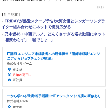
《KT》
【注目記事】
>
FRIDAYが熱愛スクープ予告!大河女優とシンガーソングラ
イター組み合わせにネットで憶測広がる
>
乃木坂46・中西アルノ、どんくさすぎる浴衣動画にネット
「相変わらず」「嘘でしょ...」
IT講師 エンジニア未経験者への研修担当「講師未経験/エンジ
ニアからジョブチェンジ歓迎」
株式会社リゾーム
東京都
月給28万円～
正社員
一から学べる環境/若手活躍中/ITアシスタント!充実の研修あり
株式会社Atech
東京都