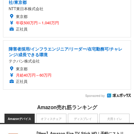
社/東京都
NTT東日本株式会社
東京都
年収500万円～1,040万円
正社員
障害者採用/インフラエンジニア/リーダー/在宅勤務可/チャレ
ンジ/成長できる環境
テクバン株式会社
東京都
月給40万円～60万円
正社員
Sponsored by
Amazon売れ筋ランキング
Amazonデバイス
オフィスチェア
ディスプレイ
犬用トイレ
【New】Amazon Fire TV Stick HD | 手軽にストリ