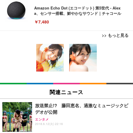
Amazon Echo Dot (エコードット) 第5世代 - Alex
a、センサー搭載、鮮やかなサウンド｜チャコール
￥7,480
>> もっと見る
[EdoErgo] オフィスチェア 椅子 テレワーク 疲れな
EIZO ビジネス向けプレミアムモニター | FlexScan
Amazonベーシック ペットシーツ 薄型 レギュラー 1
い 跳ね上げ式アームレスト コンパクト 約105度ロッ
EV3240X-WT | 31.5型4K UHD・USB Type-C・ホワ
回使い捨て 無香料 ホワイト 300枚
キング pc 事務椅子 360度回転 座面昇降 強化ナイロ
イト
ン樹脂ベース 通気性メッシュ 在宅ワーク H-WY01
￥3,373
￥5,699
￥105,595
(黒網+黒枠+黒足)
EIZO ビジネス向けプレミアムモニター | FlexScan
SIHOO B100 オフィスチェア／デスクチェア メッシ
Amazonベーシック ペットシーツ 厚型 ワイド 42枚
EV2740X-WT | 27.0型4K UHD・USB Type-C・ホワ
ュチェア 人間工学 疲れない ブラック
x2袋(84枚) ホワイト(吸収面:ライトブルー)
関連ニュース
イト
￥27,999
￥3,234
￥109,572
放送禁止!? 藤田恵名、過激なミュージックビ
デオが公開
Sezlife オフィスチェア デスクチェア 疲れない テレ
【純正品】27"ゲーミングモニター DualSense 充電
ネオ・ルーライフ ネオ・オムツ L 中型犬用 26枚入
エンタメ
ワーク チェア 強化バックレスト 30度ロッキング機
2018.6.12(火) 22:16
フック付き（CFI-ZDM1J）
り 単品
能 人間工学 椅子 腰サポート 90度跳ね上げ式アーム
レスト 3Dヘッドレスト ハンガー付き 高反発クッシ
￥49,979
￥1,800