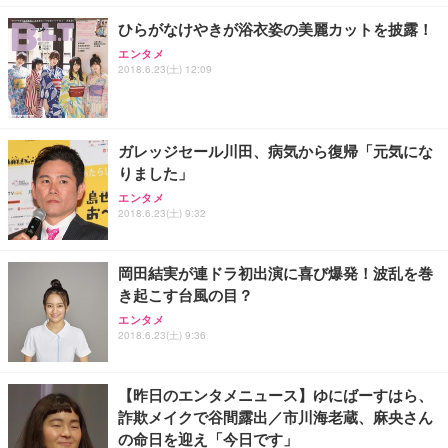
￥7,680
ョン PCチェア 通気性メッシュ ゲーミング/勉強/事
ひらがなけやきが浴衣姿の美麗カットを披露！
務用 おしゃれ パソコンチェア (ブラック)
エンタメ
Sezlife オフィスチェア デスクチェア 疲れない テレ
【整備済み品】Dell E2724HS 27インチ 液晶モニタ
Smart Basic(スマートベーシック) 【Amazon.co.jp
2018.6.23(土) 12:09
ワーク チェア 強化バックレスト 30度ロッキング機
ー フルHD（1920×1080）VA 非光沢 HDMI/DisplayP
限定】 Smart Basic アイリスオーヤマ ペットシーツ
能 人間工学 椅子 腰サポート 90度跳ね上げ式アーム
ort/VGA スピーカー内蔵 高さ調整 スイベル VESA対
超厚型 お徳用 ワイド 100枚入 (x 1) (ケース販売)
レスト 3Dヘッドレスト ハンガー付き 高反発クッシ
応 ComfortView ビジネス向け
￥7,680
￥15,800
￥3,670
ョン PCチェア 通気性メッシュ ゲーミング/勉強/事
ガレッジセール川田、病気から復帰「元気にな
務用 おしゃれ パソコンチェア (ホワイト)
りました」
ANDWINT オフィスチェア デスクチェア 肘なし メ
【MiniLED/24.5inch/280Hz/FHD】GRAPHT THE S
アイリスオーヤマ ペットシーツ 超厚型 お徳用 レギ
ッシュ 通気性 ランバーサポート付き 腰サポート ガ
HOOTER Gaming Monitor 24” Essential ゲーミン
エンタメ
ュラー 200枚入【Amazon.co.jp限定】
ス圧無段階昇降 360度回転 キャスター付き コンパク
グモニター QD 24.5インチ 1ms FHD 量子ドット 残
2018.6.23(土) 9:32
ト 幅52×奥行58.5×高さ84～96cm テレワーク 在宅
像低減 (3年保証 | 輝点保証 | 日本メーカー)
￥3,731
￥4,139
￥34,980
勤務 ブラック
岡田結実が連ドラ初出演に喜び爆発！波乱を巻
き起こす台風の目？
エンタメ
2018.6.23(土) 9:36
【昨日のエンタメニュース】ゆにばーすはら、
詐欺メイクで谷間露出／市川海老蔵、麻央さん
の命日を迎え「今日です」