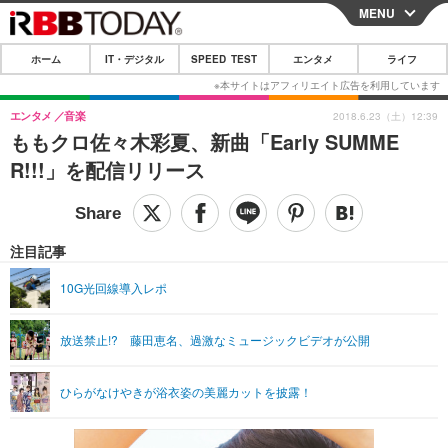
MENU
CLOSE
ホーム
IT・デジタル
SPEED TEST
エンタメ
ライフ
ホーム
IT・デジタル
エンタメ
音楽
2018.6.23（土）12:39
ももクロ佐々木彩夏、新曲「Early SUMME
IT・デジタルTOP
スマートフォン
SPEED TEST
R!!!」を配信リリース
ネタ
ガジェット・ツール
エンタメ
ショッピング
その他
エンタメTOP
映画・ドラマ
ライフ
注目記事
韓流・K-POP
韓国・芸能
ライフTOP
グルメ
リリース一覧
10G光回線導入レポ
音楽
スポーツ
ペット
ショッピング
プッシュ通知の停止方法
放送禁止!? 藤田恵名、過激なミュージックビデオが公開
グラビア
ブログ
その他
ショッピング
その他
ひらがなけやきが浴衣姿の美麗カットを披露！