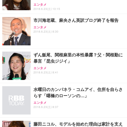
エンタメ
2018.6.23(土) 10:15
市川海老蔵、麻央さん英訳ブログ終了を報告
エンタメ
2018.6.23(土) 8:30
ずん飯尾、関根麻里の本性暴露？父・関根勤に
暴言「昆虫ジジイ」
エンタメ
2018.6.23(土) 8:41
水曜日のカンパネラ・コムアイ、住所を自らさ
らす「曙橋のローソンの…」
エンタメ
2018.6.23(土) 8:37
藤田ニコル、モデルを始めた理由は家計を支え