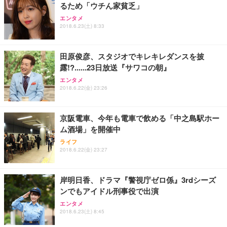
るため「ウチん家貧乏」
エンタメ
2018.6.23(土) 8:33
田原俊彦、スタジオでキレキレダンスを披
露!?......23日放送『サワコの朝』
エンタメ
2018.6.22(金) 23:26
京阪電車、今年も電車で飲める「中之島駅ホー
ム酒場」を開催中
ライフ
2018.6.22(金) 23:27
岸明日香、ドラマ『警視庁ゼロ係』3rdシーズ
ンでもアイドル刑事役で出演
エンタメ
2018.6.23(土) 8:45