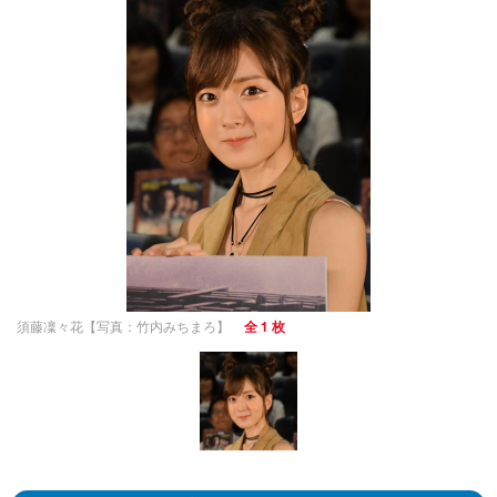
須藤凜々花【写真：竹内みちまろ】
全 1 枚