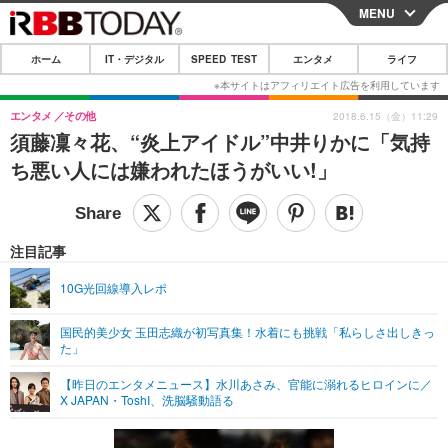
MENU
CLOSE
ホーム
IT・デジタル
SPEED TEST
エンタメ
ライフ
ホーム
IT・デジタル
エンタメ
その他
2018.6.15（金）11:29
須藤凜々花、“炎上アイドル”中井りかに「気持
IT・デジタルTOP
スマートフォン
SPEED TEST
ち悪い人には嫌われたほうがいい!」
ネタ
ガジェット・ツール
エンタメ
ショッピング
その他
エンタメTOP
映画・ドラマ
ライフ
注目記事
韓流・K-POP
韓国・芸能
ライフTOP
グルメ
リリース一覧
10G光回線導入レポ
音楽
スポーツ
ペット
ショッピング
プッシュ通知の停止方法
国民的美少女 玉田志織が初写真集！水着にも挑戦「私らしさ出しきっ
た」
グラビア
ブログ
その他
【昨日のエンタメニュース】水川あさみ、官能に溺れるヒロインに／
ショッピング
その他
X JAPAN・ToshI、洗脳騒動語る