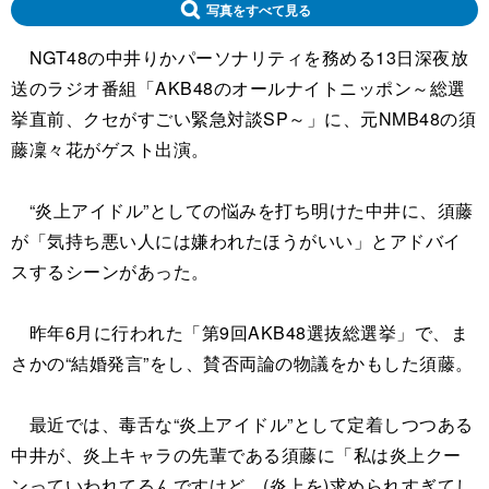
写真をすべて見る
NGT48の中井りかパーソナリティを務める13日深夜放
送のラジオ番組「AKB48のオールナイトニッポン～総選
挙直前、クセがすごい緊急対談SP～」に、元NMB48の須
藤凜々花がゲスト出演。
“炎上アイドル”としての悩みを打ち明けた中井に、須藤
が「気持ち悪い人には嫌われたほうがいい」とアドバイ
スするシーンがあった。
昨年6月に行われた「第9回AKB48選抜総選挙」で、ま
さかの“結婚発言”をし、賛否両論の物議をかもした須藤。
最近では、毒舌な“炎上アイドル”として定着しつつある
中井が、炎上キャラの先輩である須藤に「私は炎上クー
ンっていわれてるんですけど、(炎上を)求められすぎてし