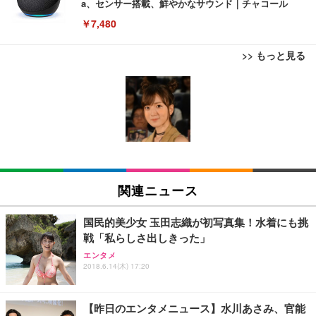
a、センサー搭載、鮮やかなサウンド｜チャコール
￥7,480
>> もっと見る
[EdoErgo] オフィスチェア 椅子 テレワーク 疲れな
EIZO ビジネス向けプレミアムモニター | FlexScan
Amazonベーシック ペットシーツ 薄型 レギュラー 1
い 跳ね上げ式アームレスト コンパクト 約105度ロッ
EV3240X-WT | 31.5型4K UHD・USB Type-C・ホワ
回使い捨て 無香料 ホワイト 300枚
キング pc 事務椅子 360度回転 座面昇降 強化ナイロ
イト
ン樹脂ベース 通気性メッシュ 在宅ワーク H-WY01
￥3,373
￥5,699
￥105,595
(黒網+黒枠+黒足)
EIZO ビジネス向けプレミアムモニター | FlexScan
SIHOO B100 オフィスチェア／デスクチェア メッシ
Amazonベーシック ペットシーツ 厚型 ワイド 42枚
EV2740X-WT | 27.0型4K UHD・USB Type-C・ホワ
ュチェア 人間工学 疲れない ブラック
x2袋(84枚) ホワイト(吸収面:ライトブルー)
関連ニュース
イト
￥27,999
￥3,234
￥109,572
国民的美少女 玉田志織が初写真集！水着にも挑
戦「私らしさ出しきった」
Sezlife オフィスチェア デスクチェア 疲れない テレ
【純正品】27"ゲーミングモニター DualSense 充電
ネオ・ルーライフ ネオ・オムツ L 中型犬用 26枚入
エンタメ
ワーク チェア 強化バックレスト 30度ロッキング機
2018.6.14(木) 17:20
フック付き（CFI-ZDM1J）
り 単品
能 人間工学 椅子 腰サポート 90度跳ね上げ式アーム
レスト 3Dヘッドレスト ハンガー付き 高反発クッシ
￥49,979
￥1,800
￥7,680
ョン PCチェア 通気性メッシュ ゲーミング/勉強/事
【昨日のエンタメニュース】水川あさみ、官能
務用 おしゃれ パソコンチェア (ブラック)