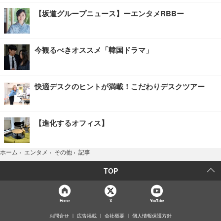
【坂道グループニュース】ーエンタメRBBー
今観るべきオススメ「韓国ドラマ」
快適デスクのヒントが満載！こだわりデスクツアー
【進化するオフィス】
記事
ホーム
›
エンタメ
›
その他
›
TOP
Home
X
YouTube
お問合せ
広告掲載
会社概要
個人情報保護方針