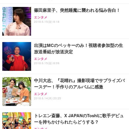
篠田麻里子、突然睡魔に襲われる悩み告白！
エンタメ
2018.6.15(金) 8:18
出演はMCのベッキーのみ！視聴者参加型の生
放送番組が放送決定
エンタメ
2018.6.15(金) 8:09
中川大志、『花晴れ』撮影現場でサプライズバ
ースデー！手作りのアルバムに感激
エンタメ
2018.6.14(木) 20:25
トレエン斎藤、X JAPANのToshlに歌手デビュ
ーを持ちかけられたらどうする？
エンタメ