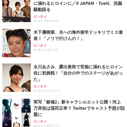
に溺れるヒロインに／X JAPAN・ToshI、洗脳
Sezlife オフィスチェア デスクチェア 疲れない テレ
【整備済み品】Dell E2724HS 27インチ 液晶モニタ
Smart Basic(スマートベーシック) 【Amazon.co.jp
騒動語る
ワーク チェア 強化バックレスト 30度ロッキング機
ー フルHD（1920×1080）VA 非光沢 HDMI/DisplayP
限定】 Smart Basic アイリスオーヤマ ペットシーツ
能 人間工学 椅子 腰サポート 90度跳ね上げ式アーム
ort/VGA スピーカー内蔵 高さ調整 スイベル VESA対
超厚型 お徳用 ワイド 100枚入 (x 1) (ケース販売)
エンタメ
2018.6.15(金) 8:34
レスト 3Dヘッドレスト ハンガー付き 高反発クッシ
応 ComfortView ビジネス向け
￥7,680
￥15,800
￥3,670
ョン PCチェア 通気性メッシュ ゲーミング/勉強/事
木下優樹菜、夫への海外留学ドッキリでミス連
務用 おしゃれ パソコンチェア (ホワイト)
発！「ノリで行けんの！」
ANDWINT オフィスチェア デスクチェア 肘なし メ
【MiniLED/24.5inch/280Hz/FHD】GRAPHT THE S
アイリスオーヤマ ペットシーツ 超厚型 お徳用 レギ
ッシュ 通気性 ランバーサポート付き 腰サポート ガ
HOOTER Gaming Monitor 24” Essential ゲーミン
エンタメ
ュラー 200枚入【Amazon.co.jp限定】
ス圧無段階昇降 360度回転 キャスター付き コンパク
グモニター QD 24.5インチ 1ms FHD 量子ドット 残
2018.6.15(金) 0:30
ト 幅52×奥行58.5×高さ84～96cm テレワーク 在宅
像低減 (3年保証 | 輝点保証 | 日本メーカー)
￥3,731
￥4,139
￥34,980
勤務 ブラック
水川あさみ、露出覚悟で官能に溺れるヒロイン
役に初挑戦！「自分の中でのステージがあがっ
た」
エンタメ
2018.6.14(木) 21:13
実写「銀魂2」新キャラシルエット公開！河上
万斉役は窪田正孝？ Twitterでキャスト予想が話
題に
エンタメ
2018.6.14(木) 21:07