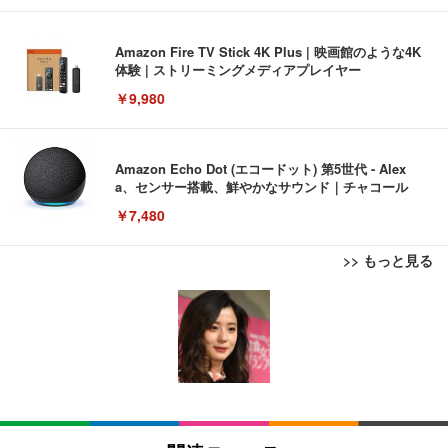
Amazon Fire TV Stick 4K Plus | 映画館のような4K
体験 | ストリーミングメディアプレイヤー
￥9,980
Amazon Echo Dot (エコードット) 第5世代 - Alex
a、センサー搭載、鮮やかなサウンド｜チャコール
￥7,480
>> もっと見る
[EdoErgo] オフィスチェア 椅子 テレワーク 疲れな
EIZO ビジネス向けプレミアムモニター | FlexScan
Amazonベーシック ペットシーツ 薄型 レギュラー 1
い 跳ね上げ式アームレスト コンパクト 約105度ロッ
EV3240X-WT | 31.5型4K UHD・USB Type-C・ホワ
回使い捨て 無香料 ホワイト 300枚
キング pc 事務椅子 360度回転 座面昇降 強化ナイロ
イト
ン樹脂ベース 通気性メッシュ 在宅ワーク H-WY01
￥3,373
￥5,699
￥105,595
(黒網+黒枠+黒足)
EIZO ビジネス向けプレミアムモニター | FlexScan
SIHOO B100 オフィスチェア／デスクチェア メッシ
Amazonベーシック ペットシーツ 厚型 ワイド 42枚
EV2740X-WT | 27.0型4K UHD・USB Type-C・ホワ
ュチェア 人間工学 疲れない ブラック
x2袋(84枚) ホワイト(吸収面:ライトブルー)