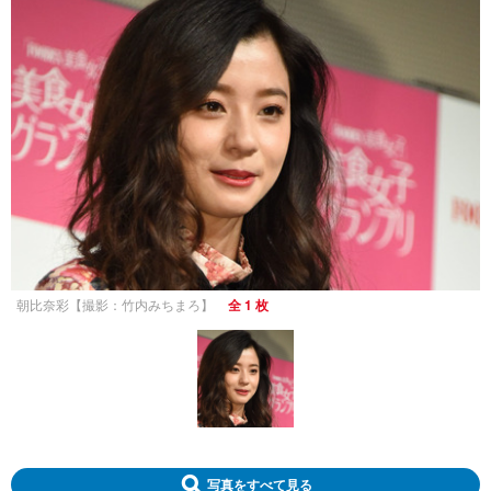
朝比奈彩【撮影：竹内みちまろ】
全 1 枚
写真をすべて見る