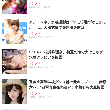
エンタメ
2018.6.2(土) 20:17
アン・シネ、水着撮影は「すごく恥ずかしかっ
た」……大胆衣装で健康肌を露出
エンタメ
2018.5.30(水) 21:55
SKE48・松井珠理奈、初夏の海で大はしゃぎ！
水着グラビアを披露
エンタメ
2018.5.24(木) 14:17
登美丘高等学校ダンス部の元キャプテン・伊原
六花、1st写真集発売決定！水着姿も大胆披露
エンタメ
2018.5.23(水) 16:12