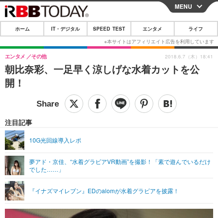
MENU
CLOSE
ホーム
IT・デジタル
SPEED TEST
エンタメ
ライフ
ホーム
IT・デジタル
エンタメ
その他
2018.6.7（木）18:41
朝比奈彩、一足早く涼しげな水着カットを公
IT・デジタルTOP
スマートフォン
SPEED TEST
開！
ネタ
ガジェット・ツール
エンタメ
ショッピング
その他
エンタメTOP
映画・ドラマ
ライフ
注目記事
韓流・K-POP
韓国・芸能
ライフTOP
グルメ
リリース一覧
10G光回線導入レポ
音楽
スポーツ
ペット
ショッピング
プッシュ通知の停止方法
夢アド・京佳、“水着グラビアVR動画”を撮影！「素で遊んでいるだけ
でした……」
グラビア
ブログ
その他
ショッピング
その他
『イナズマイレブン』EDのalomが水着グラビアを披露！