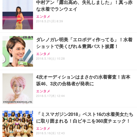
中村アン「露出高め、失礼しました」！真っ赤
な水着でランウェイ
エンタメ
2018.5.21(月) 8:39
ダレノガレ明美「エロボディ作ってる」！水着
ショットで美くびれ＆豊満バスト披露！
エンタメ
2018.5.19(土) 10:28
4次オーディションはまさかの水着審査！吉本
坂46、3次の合格者が発表に
エンタメ
2018.5.17(木) 12:44
「ミスマガジン2018」ベスト16の水着美女たち
に取り囲まれる！白ビキニを360度チェック！
エンタメ
2018.5.16(水) 12:43