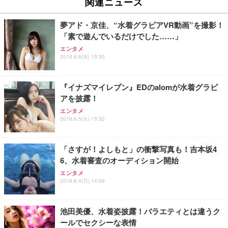
関連ニュース
イト
￥27,999
￥3,234
￥109,572
夢アド・京佳、“水着グラビアVR動画”を撮影！
「素で遊んでいるだけでした……」
Sezlife オフィスチェア デスクチェア 疲れない テレ
【純正品】27"ゲーミングモニター DualSense 充電
ネオ・ルーライフ ネオ・オムツ L 中型犬用 26枚入
エンタメ
ワーク チェア 強化バックレスト 30度ロッキング機
2018.6.6(水) 15:50
フック付き（CFI-ZDM1J）
り 単品
能 人間工学 椅子 腰サポート 90度跳ね上げ式アーム
レスト 3Dヘッドレスト ハンガー付き 高反発クッシ
￥49,979
￥1,800
￥7,680
ョン PCチェア 通気性メッシュ ゲーミング/勉強/事
『イナズマイレブン』EDのalomが水着グラビ
務用 おしゃれ パソコンチェア (ブラック)
アを披露！
Sezlife オフィスチェア デスクチェア 疲れない テレ
【整備済み品】Dell E2724HS 27インチ 液晶モニタ
Smart Basic(スマートベーシック) 【Amazon.co.jp
エンタメ
ワーク チェア 強化バックレスト 30度ロッキング機
ー フルHD（1920×1080）VA 非光沢 HDMI/DisplayP
限定】 Smart Basic アイリスオーヤマ ペットシーツ
2018.6.5(火) 15:32
能 人間工学 椅子 腰サポート 90度跳ね上げ式アーム
ort/VGA スピーカー内蔵 高さ調整 スイベル VESA対
超厚型 お徳用 ワイド 100枚入 (x 1) (ケース販売)
レスト 3Dヘッドレスト ハンガー付き 高反発クッシ
応 ComfortView ビジネス向け
￥7,680
￥15,800
￥3,670
ョン PCチェア 通気性メッシュ ゲーミング/勉強/事
「さすが！よしもと」の衝撃写真も！吉本坂4
務用 おしゃれ パソコンチェア (ホワイト)
6、水着審査のオーディション開始
ANDWINT オフィスチェア デスクチェア 肘なし メ
【MiniLED/24.5inch/280Hz/FHD】GRAPHT THE S
アイリスオーヤマ ペットシーツ 超厚型 お徳用 レギ
ッシュ 通気性 ランバーサポート付き 腰サポート ガ
HOOTER Gaming Monitor 24” Essential ゲーミン
エンタメ
ュラー 200枚入【Amazon.co.jp限定】
ス圧無段階昇降 360度回転 キャスター付き コンパク
グモニター QD 24.5インチ 1ms FHD 量子ドット 残
2018.6.4(月) 14:09
ト 幅52×奥行58.5×高さ84～96cm テレワーク 在宅
像低減 (3年保証 | 輝点保証 | 日本メーカー)
￥3,731
￥4,139
￥34,980
勤務 ブラック
池田美優、水着姿披露！バラエティとは違うク
ールでセクシーな表情