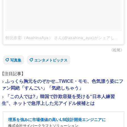
朝比奈彩（AsahinaAya） さん(@asahina_aya)がシェアした投稿
《松尾》
写真集
エンタメトピックス
【注目記事】
>
ふっくら胸元をのぞかせ...TWICE・モモ、色気漂う姿にフ
ァン悶絶「すんごい」「気絶しちゃう」
>
「この人では?」韓国で詐欺容疑を受ける“日本人練習
生”、ネットで急浮上した元アイドル候補とは
理系を強みに市場価値の高いLSI設計開発エンジニアに
株式会社サイバークラフトソリューション