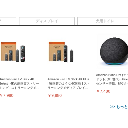
ア
ディスプレイ
犬用トイレ
Amazon Echo Dot (
Amazon Fire TV Stick 4K
Amazon Fire TV Stick 4K Plus
ドット) 第5世代 - Ale
Select | 4Kの高画質ストリー
| 映画館のような4K体験 | スト
センサー搭載、鮮やか
ミング | ストリーミングメデ
リーミングメディアプレイヤ
サウンド｜チャコール
￥7,480
ィアプレイヤー
ー
￥7,980
￥9,980
>> もっ