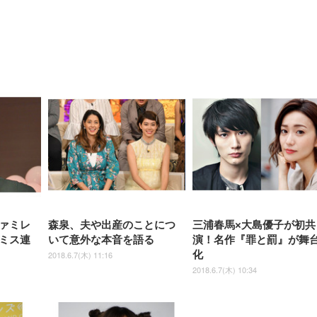
【整備済み品】Dell
【MiniLED/24.5inch/280Hz/
正品】27"ゲーミングモ
ANDWINT オフィスチ
アイリスオーヤマ ペ
Sezlife オフィスチェア デスク
ネオ・ルーライフ ネオ・オム
E2724HS 27インチ 液晶モ
Sezlife オフィスチェア デスク
Smart Basic(スマートベーシ
GRAPHT THE SHOOTER
ー DualSense 充電フッ
ア デスクチェア 肘なし
シーツ 超厚型 お徳用 
チェア 疲れない テレワーク
ツ L 中型犬用 26枚入り 単品
ニター フル
チェア 疲れない テレワーク
ック) 【Amazon.co.jp限定】
Gaming Monitor 24” Essential
き（CFI-ZDM1J）
ッシュ 通気性 ランバ
ュラー 200枚入
チェア 強化バックレスト 30
HD（1920×1080）VA 非光
チェア 強化バックレスト 30度
Smart Basic アイリスオーヤマ
ーミングモニター QD 24.5イ
ポート付き 腰サポート
【Amazon.co.jp限定】
￥1,800
￥15,800
￥34,980
9,979
度ロッキング機能 人間工学 椅
沢 HDMI/DisplayPort/VGA
ロッキング機能 人間工学 椅子
ペットシーツ 超厚型 お徳用
￥4,139
￥3,731
1ms FHD 量子ドット 残像低減
ス圧無段階昇降 360度
￥7,680
￥7,680
￥3,670
子 腰サポート 90度跳ね上げ
スピーカー内蔵 高さ調整 ス
腰サポート 90度跳ね上げ式ア
ワイド 100枚入 (x 1) (ケース
年保証 | 輝点保証 | 日本メーカ
転 キャスター付き コ
式アームレスト 3Dヘッドレス
イベル VESA対応
ームレスト 3Dヘッドレスト
販売)
クト 幅52×奥行58.5×
ト ハンガー付き 高反発クッシ
ComfortView ビジネス向け
ハンガー付き 高反発クッショ
84～96cm テレワーク
ョン PCチェア 通気性メッシ
ン PCチェア 通気性メッシュ
宅勤務 ブラック
ュ ゲーミング/勉強/事務用 お
ゲーミング/勉強/事務用 おし
しゃれ パソコンチェア (ブラ
ゃれ パソコンチェア (ホワイ
ック)
ト)
ァミレ
森泉、夫や出産のことにつ
三浦春馬×大島優子が初共
ミス連
いて意外な本音を語る
演！名作『罪と罰』が舞
化
2018.6.7(木) 11:16
2018.6.7(木) 10:34