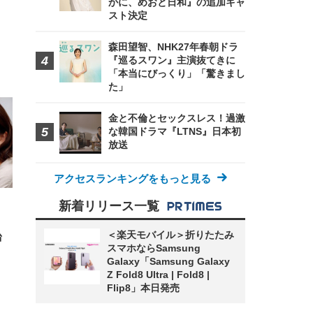
かに、めおと日和』の追加キャ
スト決定
森田望智、NHK27年春朝ドラ
『巡るスワン』主演抜てきに
「本当にびっくり」「驚きまし
FHD】
ェ
ット
た」
 メ
レギ
 ゲ
ーサ
ンチ
 ガ
金と不倫とセックスレス！過激
 (3
回
ー)
な韓国ドラマ『LTNS』日本初
ンパ
高さ
放送
 在
アクセスランキングをもっと見る
新着リリース一覧
＜楽天モバイル＞折りたたみ
台
スマホならSamsung
Galaxy「Samsung Galaxy
Z Fold8 Ultra | Fold8 |
Flip8」本日発売