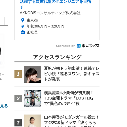
活躍する次世代型のITエンジニアを目指
す
AKKODiSコンサルティング株式会社
東京都
年収306万円～329万円
正社員
Sponsored by
アクセスランキング
夏帆が朝ドラ初出演！連続テレ
ビ小説『巡るスワン』新キャス
エコー
xa、
トが発表
な
横浜流星×小栗旬が初共演！
TBS金曜ドラマ『LOST10』
で"異色のバディ”役
と見る
山本舞香がモダンガール役に！
フジ木10新ドラマ『波うらら