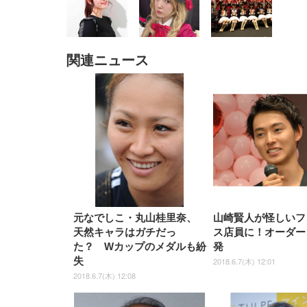
関連ニュース
EIZO ビジネス向けプレミア
EIZO ビジネス向けプレミア
【純
[EdoErgo] オフィスチェア 椅
Amazonベーシック ペットシ
SIHOO B100 オフィスチェア
Amazonベーシック ペットシ
ムモニター | FlexScan
ムモニター | FlexScan
ニタ
子 テレワーク 疲れない 跳ね
ーツ 薄型 レギュラー 1回使い
／デスクチェア メッシュチェ
ーツ 厚型 ワイド 42枚x2袋(84
EV3240X-WT | 31.5型4K
EV2740X-WT | 27.0型4K
ク付
上げ式アームレスト コンパク
捨て 無香料 ホワイト 300枚
ア 人間工学 疲れない ブラッ
枚) ホワイト(吸収面:ライトブ
UHD・USB Type-C・ホワイ
UHD・USB Type-C・ホワイ
ト 約105度ロッキング pc 事務
￥105,595
￥109,572
ク
ルー)
￥4
ト
ト
￥5,699
￥3,373
￥27,999
￥3,234
椅子 360度回転 座面昇降 強化
ナイロン樹脂ベース 通気性メ
ッシュ 在宅ワーク H-
WY01(黒網+黒枠+黒足)
元なでしこ・丸山桂里奈、
山崎賢人が怪しいフ
天然キャラはガチだっ
ス店員に！オーダー
た？ Wカップのメダルも紛
発
失
2018.6.7(木) 12:01
2018.6.7(木) 12:08