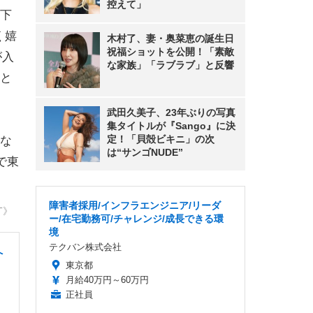
控えて」
下
く嬉
木村了、妻・奥菜恵の誕生日
祝福ショットを公開！「素敵
が入
な家族」「ラブラブ」と反響
と
武田久美子、23年ぶりの写真
集タイトルが『Sango』に決
定！「貝殻ビキニ」の次
的な
は“サンゴNUDE”
で東
障害者採用/インフラエンジニア/リーダ
T》
ー/在宅勤務可/チャレンジ/成長できる環
境
テクバン株式会社
へ
東京都
月給40万円～60万円
正社員