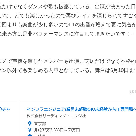
技だけでなくダンスや歌も披露している。出演が決まった日
頂いて、とても楽しかったので再びティナを演じられてすご
回よりも楽曲が少し多いのでI-1の出番が増えて更に気合
に来る方は是非パフォーマンスに注目して頂きたいです！」
」は、アニメで声優を演じたメンバーも出演。芝居だけでなく本格
ン以外でも楽しめる内容となっている。舞台は6月10日ま
《K
/チャ
インフラエンジニア/業界未経験OK/未経験からIT専門職
株式会社リーディング・エッジ社
東京都
月給33万3,333円～50万円