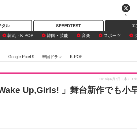
X
ジタル
SPEEDTEST
エ
韓流・K-POP
韓国・芸能
音楽
スポーツ
I
Google Pixel 9
韓国ドラマ
K-POP
2018年6月7日（木） 17
e Up,Girls! 」舞台新作でも小