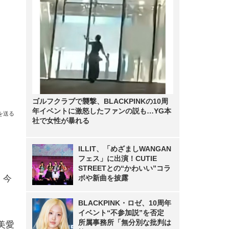
ゴルフクラブで襲撃、BLACKPINKの10周
年イベントに激怒したファンの説も…YG本
を送る
社で女性が暴れる
ILLIT、「めざましWANGAN
フェス」に出演！CUTIE
STREETとの“かわいい”コラ
。今
ボや新曲を披露
BLACKPINK・ロゼ、10周年
イベント“不参加説”を否定
所属事務所「無分別な批判は
美愛