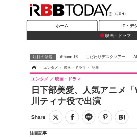
ホーム
IT・デ
映画・ドラマ
注目の話題
iPhone 16
こだわりデスクツアー
A
ホーム
›
エンタメ
›
映画・ドラマ
›
記事
エンタメ
映画・ドラマ
日下部美愛、人気アニメ「Wak
川ティナ役で出演
注目記事