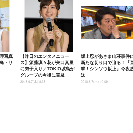
理写真
【昨日のエンタメニュー
坂上忍があさま山荘事件
鳥・サ
ス】須藤凜々花が矢口真里
新たな切り口で迫る！『
に弟子入り／TOKIO城島が
撃！シンソウ坂上』今夜
グループの今後に言及
送
2018.6.7(木) 8:38
2018.6.7(木) 10:09