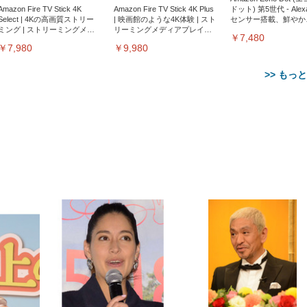
Amazon Fire TV Stick 4K
Amazon Fire TV Stick 4K Plus
ドット) 第5世代 - Ale
Select | 4Kの高画質ストリー
| 映画館のような4K体験 | スト
センサー搭載、鮮やか
ミング | ストリーミングメデ
リーミングメディアプレイヤ
サウンド｜チャコール
￥7,480
ィアプレイヤー
ー
￥7,980
￥9,980
>> もっ
【整備済み品】Dell
【MiniLED/24.5inch/280Hz/
正品】27"ゲーミングモ
ANDWINT オフィスチ
アイリスオーヤマ ペ
Sezlife オフィスチェア デスク
ネオ・ルーライフ ネオ・オム
E2724HS 27インチ 液晶モ
Sezlife オフィスチェア デスク
Smart Basic(スマートベーシ
GRAPHT THE SHOOTER
ー DualSense 充電フッ
ア デスクチェア 肘なし
シーツ 超厚型 お徳用 
チェア 疲れない テレワーク
ツ L 中型犬用 26枚入り 単品
ニター フル
チェア 疲れない テレワーク
ック) 【Amazon.co.jp限定】
Gaming Monitor 24” Essential
き（CFI-ZDM1J）
ッシュ 通気性 ランバ
ュラー 200枚入
チェア 強化バックレスト 30
HD（1920×1080）VA 非光
チェア 強化バックレスト 30度
Smart Basic アイリスオーヤマ
ーミングモニター QD 24.5イ
ポート付き 腰サポート
【Amazon.co.jp限定】
￥1,800
￥15,800
￥34,980
9,979
度ロッキング機能 人間工学 椅
沢 HDMI/DisplayPort/VGA
ロッキング機能 人間工学 椅子
ペットシーツ 超厚型 お徳用
￥4,139
￥3,731
1ms FHD 量子ドット 残像低減
ス圧無段階昇降 360度
￥7,680
￥7,680
￥3,670
子 腰サポート 90度跳ね上げ
スピーカー内蔵 高さ調整 ス
腰サポート 90度跳ね上げ式ア
ワイド 100枚入 (x 1) (ケース
年保証 | 輝点保証 | 日本メーカ
転 キャスター付き コ
式アームレスト 3Dヘッドレス
イベル VESA対応
ームレスト 3Dヘッドレスト
販売)
クト 幅52×奥行58.5×
ト ハンガー付き 高反発クッシ
ComfortView ビジネス向け
ハンガー付き 高反発クッショ
84～96cm テレワーク
ョン PCチェア 通気性メッシ
ン PCチェア 通気性メッシュ
宅勤務 ブラック
ュ ゲーミング/勉強/事務用 お
ゲーミング/勉強/事務用 おし
しゃれ パソコンチェア (ブラ
ゃれ パソコンチェア (ホワイ