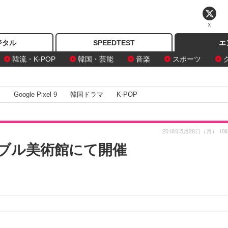
X
ジタル
SPEEDTEST
エ
韓流・K-POP
韓国・芸能
音楽
スポーツ
I
Google Pixel 9
韓国ドラマ
K-POP
2018年5月28日（月） 10
ブル美術館にて開催