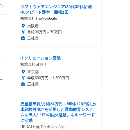
T》
ソフトウェアエンジニア/20代30代活躍
中/スピード選考・面接1回
株式会社TheNewGate
・
大阪府
月給30万円～70万円
正社員
ITソリューション営業
株式会社SHIFT
東京都
年収600万円～1,500万円
ー
正社員
児童指導員/月給24万円～/年休120日以上/
未経験可/ICTを活用した運動療育システ
ムを導入/「IT×福祉×運動」をキーワード
に活動
UPDATE新江古田スタジオ