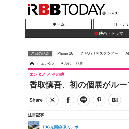
ホーム
IT・デ
映画・ドラマ
注目の話題
iPhone 16
こだわりデスクツアー
A
ホーム
›
エンタメ
›
その他
›
記事
エンタメ
その他
香取慎吾、初の個展がルー
注目記事
10G光回線導入レポ