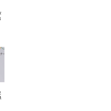
バ
出
史
果