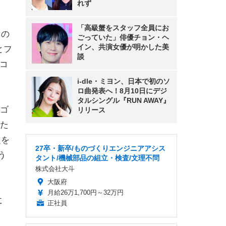
れず
「高級蟹をスタッフ全員にお
トの
ごっていた」俳優チョン・ヘ
イン、共演女優が明かした美
とフ
談
コ
i-dle・ミヨン、日本で初のソ
ロ曲発表へ！8月10日にデジ
タルシングル『RUN AWAY』
ゴ
リリース
た
定を
27卒・新卒/ものづくりエンジニアアシス
う
タント/機械部品の組立・検査/文理不問
株式会社大斗
大阪府
月給26万1,700円～32万円
に
正社員