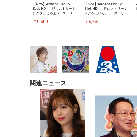
【New】Amazon Fire TV
【New】Amazon Fire TV
Stick HD | 手軽にストリーミ
Stick HD | 手軽にストリーミ
ングをはじめよう | ストリー
ングをはじめよう | ストリー
ミングメディアプレイヤー
ミングメディアプレイヤー
￥6,980
￥6,980
関連ニュース
EIZO ビジネス向けプレミア
EIZO ビジネス向けプレミア
【純
[EdoErgo] オフィスチェア 椅
Amazonベーシック ペットシ
SIHOO B100 オフィスチェア
Amazonベーシック ペットシ
ムモニター | FlexScan
ムモニター | FlexScan
ニタ
子 テレワーク 疲れない 跳ね
ーツ 薄型 レギュラー 1回使い
／デスクチェア メッシュチェ
ーツ 厚型 ワイド 42枚x2袋(84
EV3240X-WT | 31.5型4K
EV2740X-WT | 27.0型4K
ク付
上げ式アームレスト コンパク
捨て 無香料 ホワイト 300枚
ア 人間工学 疲れない ブラッ
枚) ホワイト(吸収面:ライトブ
UHD・USB Type-C・ホワイ
UHD・USB Type-C・ホワイ
ト 約105度ロッキング pc 事務
￥105,595
￥109,572
ク
ルー)
￥4
ト
ト
￥5,699
￥3,373
￥27,999
￥3,234
椅子 360度回転 座面昇降 強化
ナイロン樹脂ベース 通気性メ
ッシュ 在宅ワーク H-
WY01(黒網+黒枠+黒足)