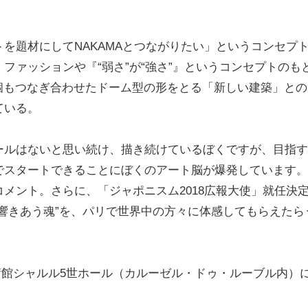
題材にしてNAKAMAとつながりたい」というコンセプ
ファッションや『“弱さ”が“強さ”』というコンセプトのも
何個もつなぎ合わせたドーム型の形をとる「新しい建築」との
ている。
ルはないと思い続け、描き続けているぼくですが、目指す
でスタートできることにぼくのアート脳が爆発しています。
メント。さらに、「ジャポニスム2018広報大使」就任決
響きあう魂”を、パリで世界中の方々に体感してもらえたら
ル美術館シャルル5世ホール（カルーゼル・ドゥ・ルーブル内）