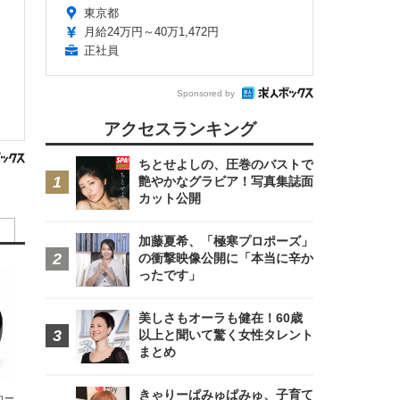
東京都
月給24万円～40万1,472円
正社員
Sponsored by
アクセスランキング
ちとせよしの、圧巻のバストで
艶やかなグラビア！写真集誌面
カット公開
加藤夏希、「極寒プロポーズ」
の衝撃映像公開に「本当に辛か
ったです」
美しさもオーラも健在！60歳
以上と聞いて驚く女性タレント
まとめ
きゃりーぱみゅぱみゅ、子育て
エコー