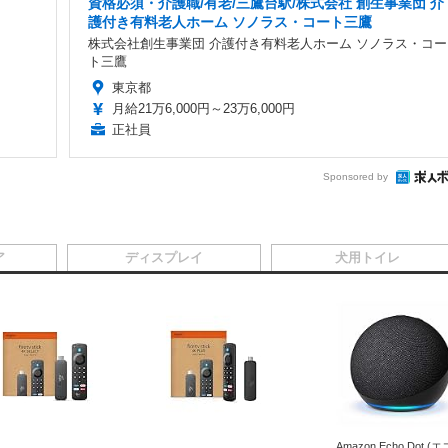
資格必須・介護職/有老/三鷹台駅/株式会社 創生事業団 介
護付き有料老人ホーム ソノラス・コート三鷹
株式会社創生事業団 介護付き有料老人ホーム ソノラス・コー
ト三鷹
東京都
月給21万6,000円～23万6,000円
正社員
Sponsored by
ア
ディスプレイ
犬用トイレ
Amazon Echo Dot (