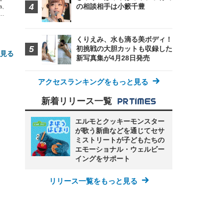
の相談相手は小籔千豊
xa、
な
くりえみ、水も滴る美ボディ！
初挑戦の大胆カットも収録した
と見る
新写真集が4月28日発売
アクセスランキングをもっと見る
新着リリース一覧
エルモとクッキーモンスター
が歌う新曲などを通じてセサ
ミストリートが子どもたちの
FHD】
ェ
ット
エモーショナル・ウェルビー
 メ
レギ
イングをサポート
 ゲ
ーサ
ンチ
 ガ
 (3
回
リリース一覧をもっと見る
ー)
ンパ
高さ
 在