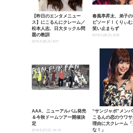
【昨日のエンタメニュー
春風亭昇太、弟子の
ス】にこるんにクレーム／
ピソード！くりぃむ
松本人志、日大タックル問
笑い止まらず
題の教訓
2018.5.28(月) 8:55
2018.5.28(月) 9:07
AAA、ニューアルバム発売
“サンジャポ”メン
＆今秋ドームツアー開催決
こるんの恋のウワサ
定
理由に大クレーム「
な！」
2018.5.27(日) 16:19