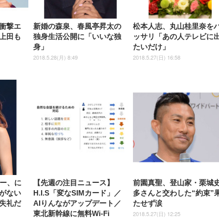
ック)
ト)
衝撃エ
新婚の森泉、春風亭昇太の
松本人志、丸山桂里奈を
上田も
独身生活公開に「いいな独
ッサリ「あの人テレビに
身」
たいだけ」
2018.5.28(月) 8:49
2018.5.27(日) 16:58
バー、に
【先週の注目ニュース】
前園真聖、登山家・栗城
がない
H.I.S「変なSIMカード」／
多さんと交わした“約束”
失礼だ
AIりんながアップデート／
たせず涙
東北新幹線に無料Wi-Fi
2018.5.27(日) 12:25