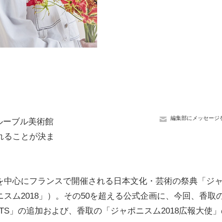
編集部にメッセージ
ルーブル美術館
れることが決ま
を中心にフランスで開催される日本文化・芸術の祭典「ジ
ニスム2018」）。その50を超える公式企画に、今回、香取
ARTS」の追加および、香取の「ジャポニスム2018広報大使