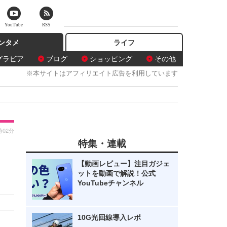
YouTube
RSS
ンタメ
ライフ
グラビア
ブログ
ショッピング
その他
※本サイトはアフィリエイト広告を利用しています
時02分
特集・連載
【動画レビュー】注目ガジェ
ットを動画で解説！公式
YouTubeチャンネル
10G光回線導入レポ