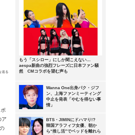
もう「スシロー」にしか聞こえない…
aespa新曲の強烈フレーズに日本ファン騒
然 CMコラボを望む声も
を送る
Wanna One出身パク・ジフ
ン、上海ファンミーティング
中止を発表「やむを得ない事
情」
ャポ
のア
BTS・JIMINにドハマり!?
韓国アラフィフ女優、朝か
」の
ら“推し活”でベッドを離れら