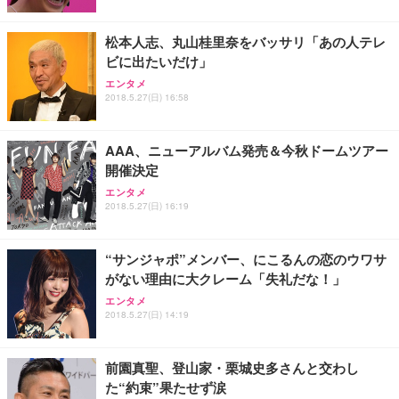
レスト 3Dヘッドレスト ハンガー付き 高反発クッシ
応 ComfortView ビジネス向け
￥7,680
￥15,800
￥3,670
ョン PCチェア 通気性メッシュ ゲーミング/勉強/事
松本人志、丸山桂里奈をバッサリ「あの人テレ
務用 おしゃれ パソコンチェア (ホワイト)
ビに出たいだけ」
ANDWINT オフィスチェア デスクチェア 肘なし メ
【MiniLED/24.5inch/280Hz/FHD】GRAPHT THE S
アイリスオーヤマ ペットシーツ 超厚型 お徳用 レギ
ッシュ 通気性 ランバーサポート付き 腰サポート ガ
HOOTER Gaming Monitor 24” Essential ゲーミン
エンタメ
ュラー 200枚入【Amazon.co.jp限定】
ス圧無段階昇降 360度回転 キャスター付き コンパク
グモニター QD 24.5インチ 1ms FHD 量子ドット 残
2018.5.27(日) 16:58
ト 幅52×奥行58.5×高さ84～96cm テレワーク 在宅
像低減 (3年保証 | 輝点保証 | 日本メーカー)
￥3,731
￥4,139
￥34,980
勤務 ブラック
AAA、ニューアルバム発売＆今秋ドームツアー
開催決定
エンタメ
2018.5.27(日) 16:19
“サンジャポ”メンバー、にこるんの恋のウワサ
がない理由に大クレーム「失礼だな！」
エンタメ
2018.5.27(日) 14:19
前園真聖、登山家・栗城史多さんと交わし
た“約束”果たせず涙