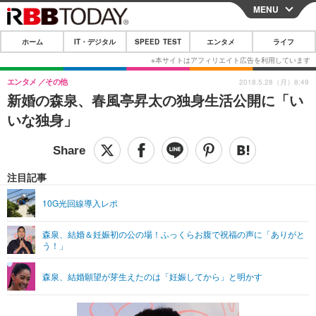
MENU
CLOSE
ホーム
IT・デジタル
SPEED TEST
エンタメ
ライフ
ホーム
IT・デジタル
エンタメ
その他
2018.5.28（月）8:49
新婚の森泉、春風亭昇太の独身生活公開に「い
IT・デジタルTOP
スマートフォン
SPEED TEST
いな独身」
ネタ
ガジェット・ツール
エンタメ
ショッピング
その他
エンタメTOP
映画・ドラマ
ライフ
注目記事
韓流・K-POP
韓国・芸能
ライフTOP
グルメ
リリース一覧
10G光回線導入レポ
音楽
スポーツ
ペット
ショッピング
プッシュ通知の停止方法
森泉、結婚＆妊娠初の公の場！ふっくらお腹で祝福の声に「ありがと
う！」
グラビア
ブログ
その他
ショッピング
その他
森泉、結婚願望が芽生えたのは「妊娠してから」と明かす