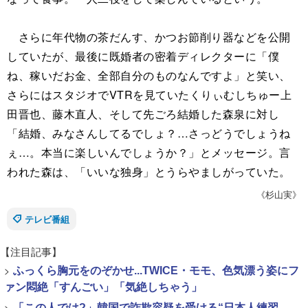
さらに年代物の茶だんす、かつお節削り器などを公開
していたが、最後に既婚者の密着ディレクターに「僕
ね、稼いだお金、全部自分のものなんですよ」と笑い、
さらにはスタジオでVTRを見ていたくりぃむしちゅー上
田晋也、藤木直人、そして先ごろ結婚した森泉に対し
「結婚、みなさんしてるでしょ？…さっどうでしょうね
ぇ…。本当に楽しいんでしょうか？」とメッセージ。言
われた森は、「いいな独身」とうらやましがっていた。
《杉山実》
テレビ番組
【注目記事】
>
ふっくら胸元をのぞかせ...TWICE・モモ、色気漂う姿にフ
ァン悶絶「すんごい」「気絶しちゃう」
>
「この人では?」韓国で詐欺容疑を受ける“日本人練習