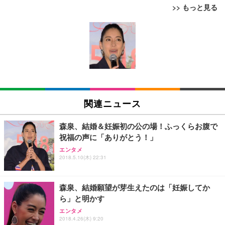
>> もっと見る
[EdoErgo] オフィスチェア 椅子 テレワーク 疲れな
EIZO ビジネス向けプレミアムモニター | FlexScan
Amazonベーシック ペットシーツ 薄型 レギュラー 1
い 跳ね上げ式アームレスト コンパクト 約105度ロッ
EV3240X-WT | 31.5型4K UHD・USB Type-C・ホワ
回使い捨て 無香料 ホワイト 300枚
キング pc 事務椅子 360度回転 座面昇降 強化ナイロ
イト
ン樹脂ベース 通気性メッシュ 在宅ワーク H-WY01
￥3,373
￥5,699
￥105,595
(黒網+黒枠+黒足)
EIZO ビジネス向けプレミアムモニター | FlexScan
SIHOO B100 オフィスチェア／デスクチェア メッシ
Amazonベーシック ペットシーツ 厚型 ワイド 42枚
EV2740X-WT | 27.0型4K UHD・USB Type-C・ホワ
ュチェア 人間工学 疲れない ブラック
x2袋(84枚) ホワイト(吸収面:ライトブルー)
関連ニュース
イト
￥27,999
￥3,234
￥109,572
森泉、結婚＆妊娠初の公の場！ふっくらお腹で
祝福の声に「ありがとう！」
Sezlife オフィスチェア デスクチェア 疲れない テレ
【純正品】27"ゲーミングモニター DualSense 充電
ネオ・ルーライフ ネオ・オムツ L 中型犬用 26枚入
エンタメ
ワーク チェア 強化バックレスト 30度ロッキング機
フック付き（CFI-ZDM1J）
り 単品
2018.5.10(木) 22:31
能 人間工学 椅子 腰サポート 90度跳ね上げ式アーム
レスト 3Dヘッドレスト ハンガー付き 高反発クッシ
￥49,979
￥1,800
￥7,680
ョン PCチェア 通気性メッシュ ゲーミング/勉強/事
森泉、結婚願望が芽生えたのは「妊娠してか
務用 おしゃれ パソコンチェア (ブラック)
ら」と明かす
Sezlife オフィスチェア デスクチェア 疲れない テレ
【整備済み品】Dell E2724HS 27インチ 液晶モニタ
Smart Basic(スマートベーシック) 【Amazon.co.jp
エンタメ
ワーク チェア 強化バックレスト 30度ロッキング機
ー フルHD（1920×1080）VA 非光沢 HDMI/DisplayP
限定】 Smart Basic アイリスオーヤマ ペットシーツ
2018.4.26(木) 9:20
能 人間工学 椅子 腰サポート 90度跳ね上げ式アーム
ort/VGA スピーカー内蔵 高さ調整 スイベル VESA対
超厚型 お徳用 ワイド 100枚入 (x 1) (ケース販売)