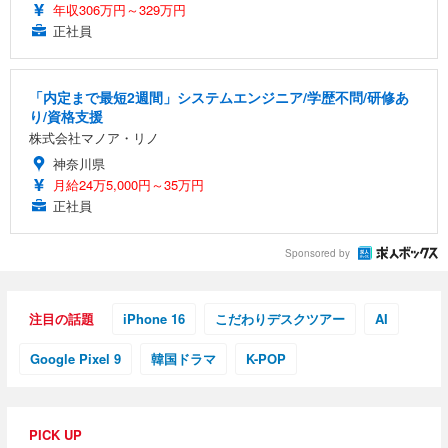
年収306万円～329万円
正社員
「内定まで最短2週間」システムエンジニア/学歴不問/研修あ
り/資格支援
株式会社マノア・リノ
神奈川県
月給24万5,000円～35万円
正社員
Sponsored by
注目の話題
iPhone 16
こだわりデスクツアー
AI
Google Pixel 9
韓国ドラマ
K-POP
PICK UP