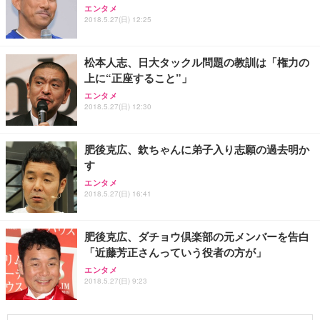
エンタメ
2018.5.27(日) 12:25
松本人志、日大タックル問題の教訓は「権力の
上に“正座すること”」
エンタメ
2018.5.27(日) 12:30
肥後克広、欽ちゃんに弟子入り志願の過去明か
す
エンタメ
2018.5.27(日) 16:41
肥後克広、ダチョウ倶楽部の元メンバーを告白
「近藤芳正さんっていう役者の方が」
エンタメ
2018.5.27(日) 9:23