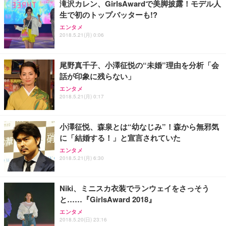
滝沢カレン、GirlsAwardで美脚披露！モデル人
生で初のトップバッターも!?
エンタメ
2018.5.21(月) 0:06
尾野真千子、小澤征悦の“未婚”理由を分析「会
話が印象に残らない」
エンタメ
2018.5.21(月) 0:17
小澤征悦、森泉とは“幼なじみ”！森から無邪気
に「結婚する！」と宣言されていた
エンタメ
2018.5.21(月) 6:30
Niki、ミニスカ衣装でランウェイをさっそう
と……『GirlsAward 2018』
エンタメ
2018.5.20(日) 23:16