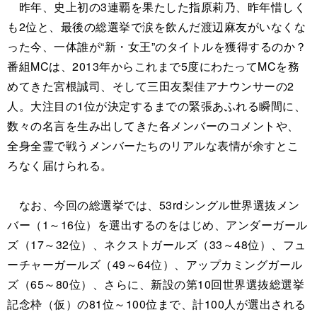
昨年、史上初の3連覇を果たした指原莉乃、昨年惜しく
も2位と、最後の総選挙で涙を飲んだ渡辺麻友がいなくな
った今、一体誰が“新・女王”のタイトルを獲得するのか？
番組MCは、2013年からこれまで5度にわたってMCを務
めてきた宮根誠司、そして三田友梨佳アナウンサーの2
人。大注目の1位が決定するまでの緊張あふれる瞬間に、
数々の名言を生み出してきた各メンバーのコメントや、
全身全霊で戦うメンバーたちのリアルな表情が余すとこ
ろなく届けられる。
なお、今回の総選挙では、53rdシングル世界選抜メン
バー（1～16位）を選出するのをはじめ、アンダーガール
ズ（17～32位）、ネクストガールズ（33～48位）、フュ
ーチャーガールズ（49～64位）、アップカミングガール
ズ（65～80位）、さらに、新設の第10回世界選抜総選挙
記念枠（仮）の81位～100位まで、計100人が選出される