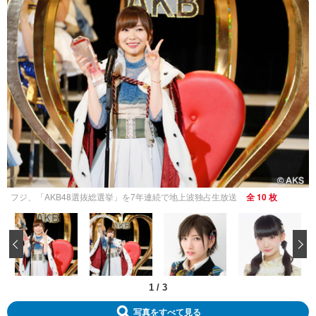
フジ、「AKB48選抜総選挙」を7年連続で地上波独占生放送
全 10 枚
‹
1
/
3
写真をすべて見る