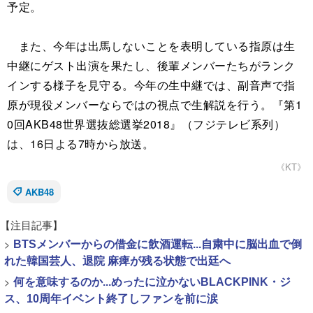
予定。
また、今年は出馬しないことを表明している指原は生
中継にゲスト出演を果たし、後輩メンバーたちがランク
インする様子を見守る。今年の生中継では、副音声で指
原が現役メンバーならではの視点で生解説を行う。『第1
0回AKB48世界選抜総選挙2018』（フジテレビ系列）
は、16日よる7時から放送。
《KT》
AKB48
【注目記事】
>
BTSメンバーからの借金に飲酒運転...自粛中に脳出血で倒
れた韓国芸人、退院 麻痺が残る状態で出廷へ
>
何を意味するのか...めったに泣かないBLACKPINK・ジ
ス、10周年イベント終了しファンを前に涙