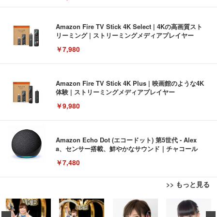
Amazon Fire TV Stick 4K Select | 4Kの高画質スト
リーミング | ストリーミングメディアプレイヤー
￥7,980
Amazon Fire TV Stick 4K Plus | 映画館のような4K
体験 | ストリーミングメディアプレイヤー
￥9,980
Amazon Echo Dot (エコードット) 第5世代 - Alex
a、センサー搭載、鮮やかなサウンド｜チャコール
￥7,480
>> もっと見る
[EdoErgo] オフィスチェア 椅子 テレワーク 疲れな
EIZO ビジネス向けプレミアムモニター | FlexScan
Amazonベーシック ペットシーツ 薄型 レギュラー 1
い 跳ね上げ式アームレスト コンパクト 約105度ロッ
EV3240X-WT | 31.5型4K UHD・USB Type-C・ホワ
回使い捨て 無香料 ホワイト 300枚