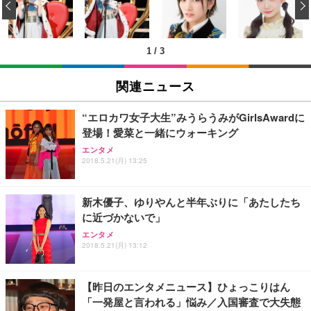
‹
キング pc 事務椅子 360度回転 座面昇降 強化ナイロ
イト
ン樹脂ベース 通気性メッシュ 在宅ワーク H-WY01
￥3,373
￥5,699
￥105,595
(黒網+黒枠+黒足)
1
/
3
EIZO ビジネス向けプレミアムモニター | FlexScan
SIHOO B100 オフィスチェア／デスクチェア メッシ
Amazonベーシック ペットシーツ 厚型 ワイド 42枚
EV2740X-WT | 27.0型4K UHD・USB Type-C・ホワ
ュチェア 人間工学 疲れない ブラック
x2袋(84枚) ホワイト(吸収面:ライトブルー)
関連ニュース
イト
￥27,999
￥3,234
￥109,572
“エロカワ女子大生”みうらうみがGirlsAwardに
登場！愛菜と一緒にウォーキング
Sezlife オフィスチェア デスクチェア 疲れない テレ
【純正品】27"ゲーミングモニター DualSense 充電
ネオ・ルーライフ ネオ・オムツ L 中型犬用 26枚入
エンタメ
ワーク チェア 強化バックレスト 30度ロッキング機
2018.5.21(月) 13:25
フック付き（CFI-ZDM1J）
り 単品
能 人間工学 椅子 腰サポート 90度跳ね上げ式アーム
レスト 3Dヘッドレスト ハンガー付き 高反発クッシ
￥49,979
￥1,800
￥7,680
ョン PCチェア 通気性メッシュ ゲーミング/勉強/事
新木優子、ゆりやんと半年ぶりに「あたしたち
務用 おしゃれ パソコンチェア (ブラック)
に近づかないで」
Sezlife オフィスチェア デスクチェア 疲れない テレ
【整備済み品】Dell E2724HS 27インチ 液晶モニタ
Smart Basic(スマートベーシック) 【Amazon.co.jp
エンタメ
ワーク チェア 強化バックレスト 30度ロッキング機
ー フルHD（1920×1080）VA 非光沢 HDMI/DisplayP
限定】 Smart Basic アイリスオーヤマ ペットシーツ
2018.5.21(月) 13:12
能 人間工学 椅子 腰サポート 90度跳ね上げ式アーム
ort/VGA スピーカー内蔵 高さ調整 スイベル VESA対
超厚型 お徳用 ワイド 100枚入 (x 1) (ケース販売)
レスト 3Dヘッドレスト ハンガー付き 高反発クッシ
応 ComfortView ビジネス向け
￥7,680
￥15,800
￥3,670
ョン PCチェア 通気性メッシュ ゲーミング/勉強/事
【昨日のエンタメニュース】ひょっこりはん
務用 おしゃれ パソコンチェア (ホワイト)
「一発屋と言われる」悩み／入国審査で大失態
ANDWINT オフィスチェア デスクチェア 肘なし メ
【MiniLED/24.5inch/280Hz/FHD】GRAPHT THE S