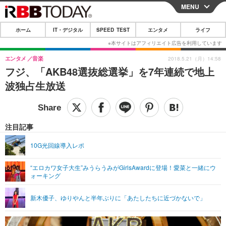
MENU
CLOSE
ホーム
IT・デジタル
SPEED TEST
エンタメ
ライフ
ホーム
IT・デジタル
エンタメ
音楽
2018.5.21（月）14:58
フジ、「AKB48選抜総選挙」を7年連続で地上
IT・デジタルTOP
スマートフォン
SPEED TEST
波独占生放送
ネタ
ガジェット・ツール
エンタメ
ショッピング
その他
エンタメTOP
映画・ドラマ
ライフ
注目記事
韓流・K-POP
韓国・芸能
ライフTOP
グルメ
リリース一覧
10G光回線導入レポ
音楽
スポーツ
ペット
ショッピング
プッシュ通知の停止方法
“エロカワ女子大生”みうらうみがGirlsAwardに登場！愛菜と一緒にウ
ォーキング
グラビア
ブログ
その他
ショッピング
その他
新木優子、ゆりやんと半年ぶりに「あたしたちに近づかないで」