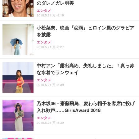
アイリスオーヤマ ペットシーツ 超厚型 お徳用 レギ
のダレノガレ明美
ッシュ 通気性 ランバーサポート付き 腰サポート ガ
HOOTER Gaming Monitor 24” Essential ゲーミン
ュラー 200枚入【Amazon.co.jp限定】
ス圧無段階昇降 360度回転 キャスター付き コンパク
グモニター QD 24.5インチ 1ms FHD 量子ドット 残
エンタメ
ト 幅52×奥行58.5×高さ84～96cm テレワーク 在宅
像低減 (3年保証 | 輝点保証 | 日本メーカー)
￥3,731
2018.5.21(月) 9:16
￥4,139
￥34,980
勤務 ブラック
小松菜奈、映画『恋雨』ヒロイン風のグラビア
を披露
エンタメ
2018.5.21(月) 8:27
中村アン「露出高め、失礼しました」！真っ赤
な水着でランウェイ
エンタメ
2018.5.21(月) 8:39
乃木坂46・齋藤飛鳥、麦わら帽子を客席に投げ
入れ歓声……GirlsAward 2018
エンタメ
2018.5.21(月) 5:30