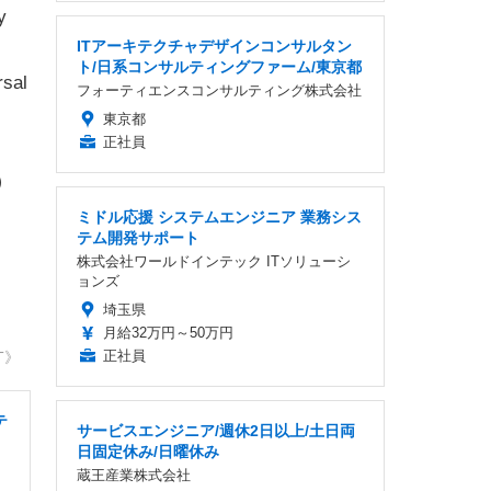
y
ITアーキテクチャデザインコンサルタン
ト/日系コンサルティングファーム/東京都
rsal
フォーティエンスコンサルティング株式会社
東京都
正社員
C）
ミドル応援 システムエンジニア 業務シス
テム開発サポート
。
株式会社ワールドインテック ITソリューシ
ョンズ
埼玉県
月給32万円～50万円
正社員
T》
テ
サービスエンジニア/週休2日以上/土日両
日固定休み/日曜休み
蔵王産業株式会社