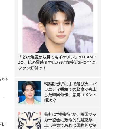
「どの角度から見てもイケメン」&TEAM・
JO、肌の質感まで伝わる“超接近SHOT”に
ファン釘付け！
を送る
“容姿批判”にまで飛び火…バ
ラエティ番組での態度が炎上
した韓国俳優、悪質コメント
ー・
相次ぐ
審判に“性接待”か、韓国サッ
カー協会に致命的な疑惑浮
パレ
上…事実であれば国際的な制