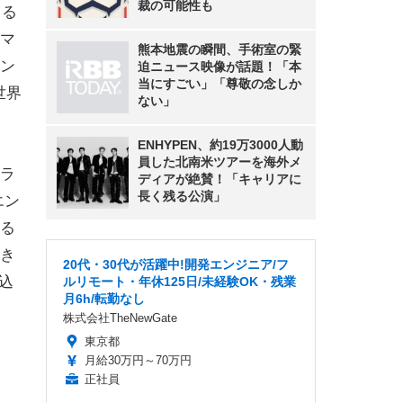
裁の可能性も
まる
マ
熊本地震の瞬間、手術室の緊
ン
迫ニュース映像が話題！「本
当にすごい」「尊敬の念しか
世界
ない」
ENHYPEN、約19万3000人動
員した北南米ツアーを海外メ
ラ
ディアが絶賛！「キャリアに
長く残る公演」
エン
る
き
20代・30代が活躍中!開発エンジニア/フ
込
ルリモート・年休125日/未経験OK・残業
月6h/転勤なし
株式会社TheNewGate
東京都
月給30万円～70万円
正社員