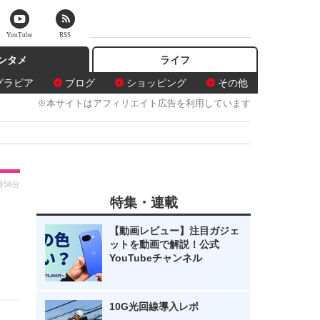
YouTube
RSS
ンタメ
ライフ
グラビア
ブログ
ショッピング
その他
※本サイトはアフィリエイト広告を利用しています
時56分
特集・連載
・
【動画レビュー】注目ガジェ
ットを動画で解説！公式
YouTubeチャンネル
10G光回線導入レポ