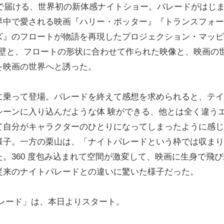
Eで届ける、世界初の新体感ナイトショー。パレードがはじ
界中で愛される映画『ハリー・ポッター』『トランスフォー
ズ』のフロートが物語を再現したプロジェクション・マッピ
る壁と、フロートの形状に合わせて作られた映像と、映画の
を映画の世界へと誘った。
乗って登場。パレードを終えて感想を求められると、テイ
シーンに入り込んだような体 験ができる、他とは全く違う
て自分がキャラクターのひとりになってしまったように感じ
様子。一方の栗山は、「ナイトパレードという枠では収まり
。360 度包み込まれて空間が激変して、映画に生身で飛び
従来のナイトパレードとの違いに驚いた様子だった。
レード」は、本日よりスタート。