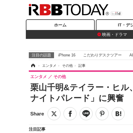
ホーム
IT・デ
映画・ドラマ
注目の話題
iPhone 16
こだわりデスクツアー
A
ホーム
›
エンタメ
›
その他
›
記事
エンタメ
その他
栗山千明&テイラー・ヒル
ナイトパレード」に興奮
注目記事