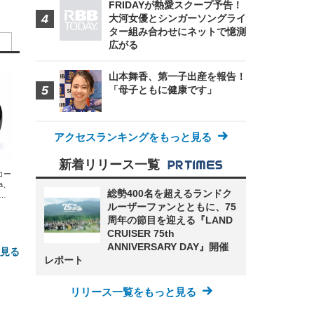
FRIDAYが熱愛スクープ予告！
大河女優とシンガーソングライ
ター組み合わせにネットで憶測
広がる
山本舞香、第一子出産を報告！
「母子ともに健康です」
アクセスランキングをもっと見る
新着リリース一覧
エコー
xa、
総勢400名を超えるランドク
な
ルーザーファンとともに、75
周年の節目を迎える『LAND
CRUISER 75th
ANNIVERSARY DAY』開催
と見る
レポート
リリース一覧をもっと見る