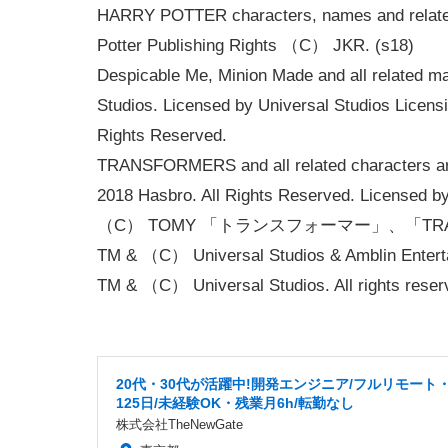
HARRY POTTER characters, names and related
Potter Publishing Rights （C） JKR. (s18)
Despicable Me, Minion Made and all related ma
Studios. Licensed by Universal Studios Licensi
Rights Reserved.
TRANSFORMERS and all related characters ar
2018 Hasbro. All Rights Reserved. Licensed b
（C） TOMY 「トランスフォーマー」、「T
TM & （C） Universal Studios & Amblin Entert
TM & （C） Universal Studios. All rights reser
20代・30代が活躍中!開発エンジニア/フルリモート
125日/未経験OK・残業月6h/転勤なし
株式会社TheNewGate