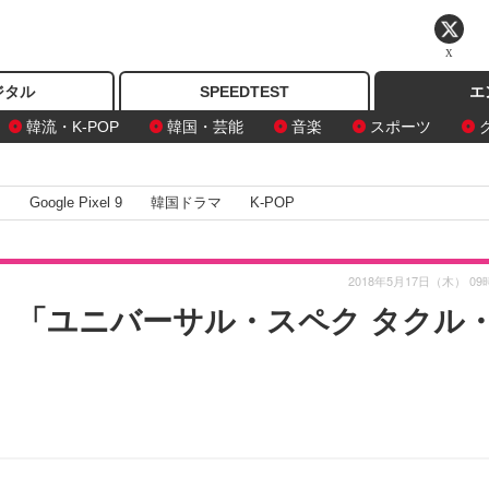
X
ジタル
SPEEDTEST
エ
韓流・K-POP
韓国・芸能
音楽
スポーツ
I
Google Pixel 9
韓国ドラマ
K-POP
2018年5月17日（木） 09
、「ユニバーサル・スペク タクル