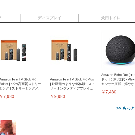
ア
ディスプレイ
犬用トイレ
Amazon Echo Dot (
Amazon Fire TV Stick 4K
Amazon Fire TV Stick 4K Plus
ドット) 第5世代 - Ale
Select | 4Kの高画質ストリー
| 映画館のような4K体験 | スト
センサー搭載、鮮やか
ミング | ストリーミングメデ
リーミングメディアプレイヤ
サウンド｜チャコール
￥7,480
ィアプレイヤー
ー
￥7,980
￥9,980
>> もっ