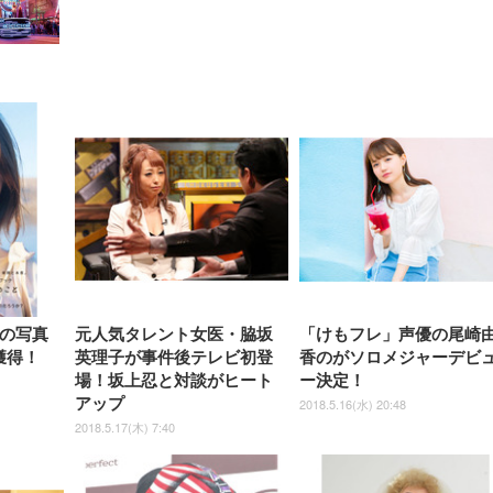
【整備済み品】Dell
【MiniLED/24.5inch/280Hz/
正品】27"ゲーミングモ
ANDWINT オフィスチ
アイリスオーヤマ ペ
Sezlife オフィスチェア デスク
ネオ・ルーライフ ネオ・オム
E2724HS 27インチ 液晶モ
Sezlife オフィスチェア デスク
Smart Basic(スマートベーシ
GRAPHT THE SHOOTER
ー DualSense 充電フッ
ア デスクチェア 肘なし
シーツ 超厚型 お徳用 
チェア 疲れない テレワーク
ツ L 中型犬用 26枚入り 単品
ニター フル
チェア 疲れない テレワーク
ック) 【Amazon.co.jp限定】
Gaming Monitor 24” Essential
き（CFI-ZDM1J）
ッシュ 通気性 ランバ
ュラー 200枚入
チェア 強化バックレスト 30
HD（1920×1080）VA 非光
チェア 強化バックレスト 30度
Smart Basic アイリスオーヤマ
ーミングモニター QD 24.5イ
ポート付き 腰サポート
【Amazon.co.jp限定】
￥1,800
￥15,800
￥34,980
9,979
度ロッキング機能 人間工学 椅
沢 HDMI/DisplayPort/VGA
ロッキング機能 人間工学 椅子
ペットシーツ 超厚型 お徳用
￥4,139
￥3,731
1ms FHD 量子ドット 残像低減
ス圧無段階昇降 360度
￥7,680
￥7,680
￥3,670
子 腰サポート 90度跳ね上げ
スピーカー内蔵 高さ調整 ス
腰サポート 90度跳ね上げ式ア
ワイド 100枚入 (x 1) (ケース
年保証 | 輝点保証 | 日本メーカ
転 キャスター付き コ
式アームレスト 3Dヘッドレス
イベル VESA対応
ームレスト 3Dヘッドレスト
販売)
クト 幅52×奥行58.5×
ト ハンガー付き 高反発クッシ
ComfortView ビジネス向け
ハンガー付き 高反発クッショ
84～96cm テレワーク
ョン PCチェア 通気性メッシ
ン PCチェア 通気性メッシュ
宅勤務 ブラック
ュ ゲーミング/勉強/事務用 お
ゲーミング/勉強/事務用 おし
しゃれ パソコンチェア (ブラ
ゃれ パソコンチェア (ホワイ
ック)
ト)
瀬の写真
元人気タレント女医・脇坂
「けもフレ」声優の尾崎
獲得！
英理子が事件後テレビ初登
香のがソロメジャーデビ
場！坂上忍と対談がヒート
ー決定！
アップ
2018.5.16(水) 20:48
2018.5.17(木) 7:40