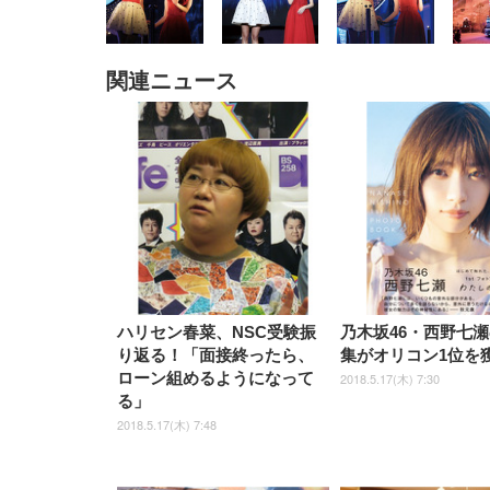
関連ニュース
EIZO ビジネス向けプレミア
EIZO ビジネス向けプレミア
【純
[EdoErgo] オフィスチェア 椅
Amazonベーシック ペットシ
SIHOO B100 オフィスチェア
Amazonベーシック ペットシ
ムモニター | FlexScan
ムモニター | FlexScan
ニタ
子 テレワーク 疲れない 跳ね
ーツ 薄型 レギュラー 1回使い
／デスクチェア メッシュチェ
ーツ 厚型 ワイド 42枚x2袋(84
EV3240X-WT | 31.5型4K
EV2740X-WT | 27.0型4K
ク付
上げ式アームレスト コンパク
捨て 無香料 ホワイト 300枚
ア 人間工学 疲れない ブラッ
枚) ホワイト(吸収面:ライトブ
UHD・USB Type-C・ホワイ
UHD・USB Type-C・ホワイ
ト 約105度ロッキング pc 事務
￥105,595
￥109,572
ク
ルー)
￥4
ト
ト
￥5,699
￥3,373
￥27,999
￥3,234
椅子 360度回転 座面昇降 強化
ナイロン樹脂ベース 通気性メ
ッシュ 在宅ワーク H-
WY01(黒網+黒枠+黒足)
ハリセン春菜、NSC受験振
乃木坂46・西野七
り返る！「面接終ったら、
集がオリコン1位を
ローン組めるようになって
2018.5.17(木) 7:30
る」
2018.5.17(木) 7:48