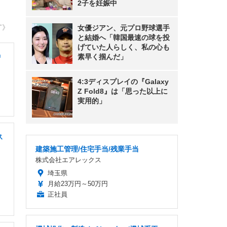
2子を妊娠中
T》
女優ジアン、元プロ野球選手
と結婚へ「韓国最速の球を投
げていた人らしく、私の心も
中
素早く掴んだ」
4:3ディスプレイの『Galaxy
Z Fold8』は「思った以上に
実用的」
ス
建築施工管理/住宅手当/残業手当
株式会社エアレックス
埼玉県
月給23万円～50万円
正社員