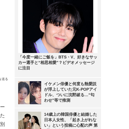
「今度一緒にご飯を」BTS・V、好きなサッ
カー選手と“相思相愛”？ビデオメッセージ
に注目
を送る
イケメン俳優と何度も熱愛説
が浮上していた元K-POPアイ
ドル、ついに沈黙破る…“匂
わせ”等で推測
ー
14歳上の韓国俳優と結婚した
た
日本人女性、「起き上がれな
別
い」という投稿に心配の声 第