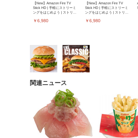
【New】Amazon Fire TV
【New】Amazon Fire TV
Stick HD | 手軽にストリーミ
Stick HD | 手軽にストリーミ
ングをはじめよう | ストリー
ングをはじめよう | ストリー
ミングメディアプレイヤー
ミングメディアプレイヤー
￥6,980
￥6,980
関連ニュース
EIZO ビジネス向けプレミア
EIZO ビジネス向けプレミア
【純
[EdoErgo] オフィスチェア 椅
Amazonベーシック ペットシ
SIHOO B100 オフィスチェア
Amazonベーシック ペットシ
ムモニター | FlexScan
ムモニター | FlexScan
ニタ
子 テレワーク 疲れない 跳ね
ーツ 薄型 レギュラー 1回使い
／デスクチェア メッシュチェ
ーツ 厚型 ワイド 42枚x2袋(84
EV3240X-WT | 31.5型4K
EV2740X-WT | 27.0型4K
ク付
上げ式アームレスト コンパク
捨て 無香料 ホワイト 300枚
ア 人間工学 疲れない ブラッ
枚) ホワイト(吸収面:ライトブ
UHD・USB Type-C・ホワイ
UHD・USB Type-C・ホワイ
ト 約105度ロッキング pc 事務
￥105,595
￥109,572
ク
ルー)
￥4
ト
ト
￥5,699
￥3,373
￥27,999
￥3,234
椅子 360度回転 座面昇降 強化
ナイロン樹脂ベース 通気性メ
ッシュ 在宅ワーク H-
WY01(黒網+黒枠+黒足)