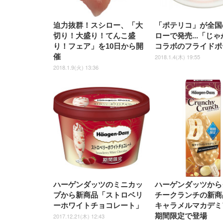
迫力抜群！スシロー、「大
「ポテリコ」が全国
切り！大盛り！てんこ盛
ローで発売...「じ
り！フェア」を10日から開
コラボのフライドポ
催
2018.1.4(木) 19:55
2018.1.9(火) 13:36
ハーゲンダッツのミニカッ
ハーゲンダッツから
プから新商品「ストロベリ
チークランチの新商
ーホワイトチョコレート」
キャラメルマカデミ
期間限定で登場
2017.12.21(木) 12:43