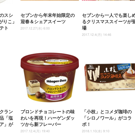
ック)
ト)
のスシ
セブンから年末年始限定の
セブンから一人でも楽し
ゃがりこ」
迎春＆シェアスイーツ
るクリスマススイーツが
テト
場
2017.12.27(水) 6:00
2017.12.4(月) 14:46
クラン
ブロンドチョコレートの味
「小枝」とコメダ珈琲の
品「塩
わいを再現！ハーゲンダッ
「シロノワール」がコラ
ア」が
ツから新フレーバー
ボ！
2017.12.4(月) 19:40
2018.1.10(水) 9:10