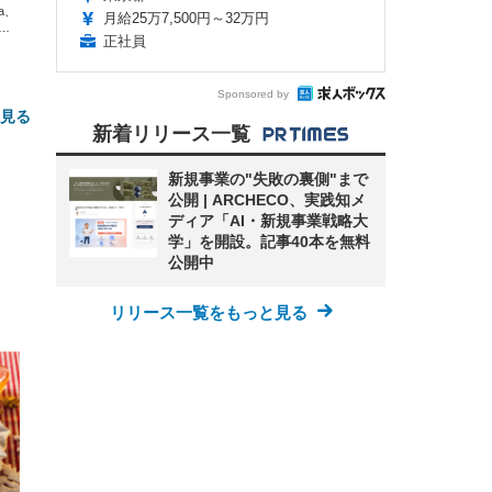
xa、
月給25万7,500円～32万円
な
正社員
Sponsored by
と見る
新着リリース一覧
新規事業の"失敗の裏側"まで
公開 | ARCHECO、実践知メ
ディア「AI・新規事業戦略大
学」を開設。記事40本を無料
公開中
リリース一覧をもっと見る
FHD】
ェ
ット
 メ
レギ
 ゲ
ーサ
ンチ
 ガ
 (3
回
ー)
ンパ
高さ
 在