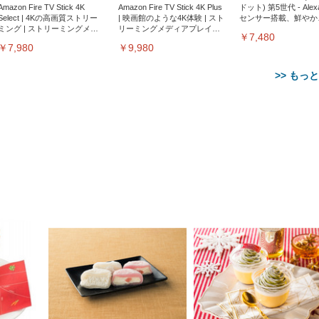
Amazon Fire TV Stick 4K
Amazon Fire TV Stick 4K Plus
ドット) 第5世代 - Ale
Select | 4Kの高画質ストリー
| 映画館のような4K体験 | スト
センサー搭載、鮮やか
ミング | ストリーミングメデ
リーミングメディアプレイヤ
サウンド｜チャコール
￥7,480
ィアプレイヤー
ー
￥7,980
￥9,980
>> もっ
【整備済み品】Dell
【MiniLED/24.5inch/280Hz/
正品】27"ゲーミングモ
ANDWINT オフィスチ
アイリスオーヤマ ペ
Sezlife オフィスチェア デスク
ネオ・ルーライフ ネオ・オム
E2724HS 27インチ 液晶モ
Sezlife オフィスチェア デスク
Smart Basic(スマートベーシ
GRAPHT THE SHOOTER
ー DualSense 充電フッ
ア デスクチェア 肘なし
シーツ 超厚型 お徳用 
チェア 疲れない テレワーク
ツ L 中型犬用 26枚入り 単品
ニター フル
チェア 疲れない テレワーク
ック) 【Amazon.co.jp限定】
Gaming Monitor 24” Essential
き（CFI-ZDM1J）
ッシュ 通気性 ランバ
ュラー 200枚入
チェア 強化バックレスト 30
HD（1920×1080）VA 非光
チェア 強化バックレスト 30度
Smart Basic アイリスオーヤマ
ーミングモニター QD 24.5イ
ポート付き 腰サポート
【Amazon.co.jp限定】
￥1,800
￥15,800
￥34,980
9,979
度ロッキング機能 人間工学 椅
沢 HDMI/DisplayPort/VGA
ロッキング機能 人間工学 椅子
ペットシーツ 超厚型 お徳用
￥4,139
￥3,731
1ms FHD 量子ドット 残像低減
ス圧無段階昇降 360度
￥7,680
￥7,680
￥3,670
子 腰サポート 90度跳ね上げ
スピーカー内蔵 高さ調整 ス
腰サポート 90度跳ね上げ式ア
ワイド 100枚入 (x 1) (ケース
年保証 | 輝点保証 | 日本メーカ
転 キャスター付き コ
式アームレスト 3Dヘッドレス
イベル VESA対応
ームレスト 3Dヘッドレスト
販売)
クト 幅52×奥行58.5×
ト ハンガー付き 高反発クッシ
ComfortView ビジネス向け
ハンガー付き 高反発クッショ
84～96cm テレワーク
ョン PCチェア 通気性メッシ
ン PCチェア 通気性メッシュ
宅勤務 ブラック
ュ ゲーミング/勉強/事務用 お
ゲーミング/勉強/事務用 おし
しゃれ パソコンチェア (ブラ
ゃれ パソコンチェア (ホワイ