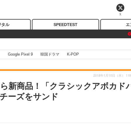
X
ジタル
SPEEDTEST
エ
I
Google Pixel 9
韓国ドラマ
K-POP
2018年1月10日（水） 11
ら新商品！「クラシックアボカド
チーズをサンド