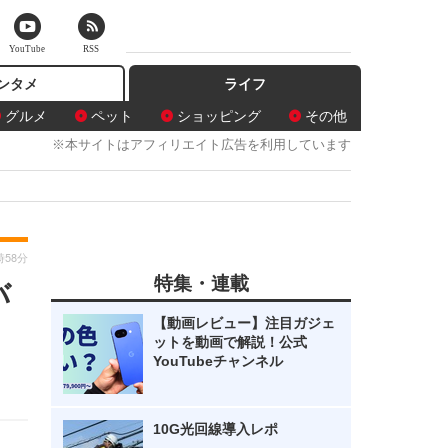
YouTube
RSS
ンタメ
ライフ
グルメ
ペット
ショッピング
その他
※本サイトはアフィリエイト広告を利用しています
時58分
特集・連載
バ
【動画レビュー】注目ガジェ
ットを動画で解説！公式
YouTubeチャンネル
10G光回線導入レポ