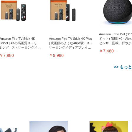
Amazon Echo Dot (
Amazon Fire TV Stick 4K
Amazon Fire TV Stick 4K Plus
ドット) 第5世代 - Ale
Select | 4Kの高画質ストリー
| 映画館のような4K体験 | スト
センサー搭載、鮮やか
ミング | ストリーミングメデ
リーミングメディアプレイヤ
サウンド｜チャコール
￥7,480
ィアプレイヤー
ー
￥7,980
￥9,980
>> もっ
【整備済み品】Dell
【MiniLED/24.5inch/280Hz/
正品】27"ゲーミングモ
ANDWINT オフィスチ
アイリスオーヤマ ペ
Sezlife オフィスチェア デスク
ネオ・ルーライフ ネオ・オム
E2724HS 27インチ 液晶モ
Sezlife オフィスチェア デスク
Smart Basic(スマートベーシ
GRAPHT THE SHOOTER
ー DualSense 充電フッ
ア デスクチェア 肘なし
シーツ 超厚型 お徳用 
チェア 疲れない テレワーク
ツ L 中型犬用 26枚入り 単品
ニター フル
チェア 疲れない テレワーク
ック) 【Amazon.co.jp限定】
Gaming Monitor 24” Essential
き（CFI-ZDM1J）
ッシュ 通気性 ランバ
ュラー 200枚入