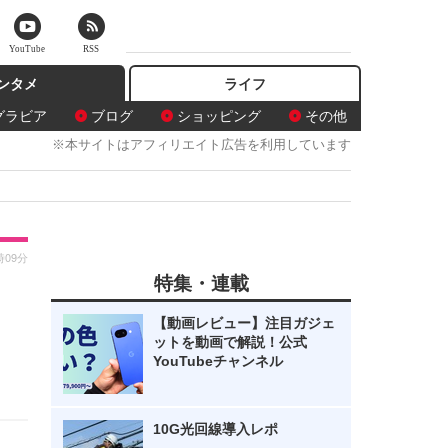
YouTube
RSS
ンタメ
ライフ
グラビア
ブログ
ショッピング
その他
※本サイトはアフィリエイト広告を利用しています
時09分
特集・連載
【動画レビュー】注目ガジェ
ットを動画で解説！公式
YouTubeチャンネル
10G光回線導入レポ