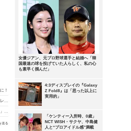
女優ジアン、元プロ野球選手と結婚へ「韓
国最速の球を投げていた人らしく、私の心
も素早く掴んだ」
4:3ディスプレイの『Galaxy
に！
Z Fold8』は「思った以上に
実用的」
「バイオハザード」シリーズで注目の人気コスプレイヤー・ソフィーが初写真集！セクシーな特注衣装も見どころ
スタイル抜群な「ゼンゼロ」イヴリンや「学マス」リーリヤ、ホロライブまで人気キャラ勢揃いの「コミケ」美女レイヤー10選
「ケンティー入所時、0歳」
NCT WISH・サクヤ、中島健
を送る
人と“プロアイドル感”満載