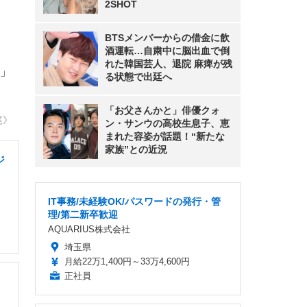
2SHOT
BTSメンバーからの借金に飲
酒運転…自粛中に脳出血で倒
れた韓国芸人、退院 麻痺が残
」
る状態で出廷へ
「お父さんかと」俳優クォ
尾》
ン・サンウの高校生息子、恵
まれた容姿が話題！“新たな
家族”との近況
ジ
IT事務/未経験OK/パスワードの発行・管
理/第二新卒歓迎
AQUARIUS株式会社
埼玉県
月給22万1,400円～33万4,600円
正社員
リ