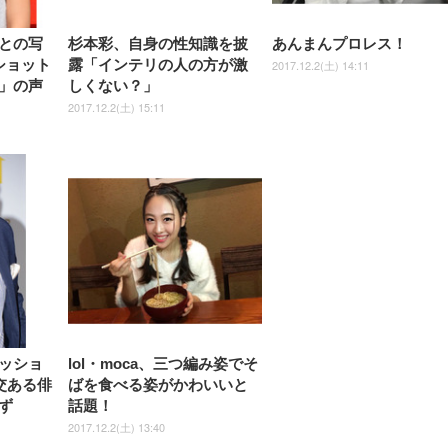
との写
杉本彩、自身の性知識を披
あんまんプロレス！
ショット
露「インテリの人の方が激
2017.12.2(土) 14:11
」の声
しくない？」
2017.12.2(土) 15:11
ッショ
lol・moca、三つ編み姿でそ
交ある俳
ばを食べる姿がかわいいと
ず
話題！
2017.12.2(土) 13:40