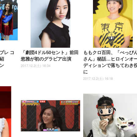
チェア 強化バックレスト 30
HD（1920×1080）VA 非光
チェア 強化バックレスト 30度
Smart Basic アイリスオーヤマ
ーミングモニター QD 24.5イ
ポート付き 腰サポート
【Amazon.co.jp限定】
￥1,800
￥15,800
￥34,980
9,979
度ロッキング機能 人間工学 椅
沢 HDMI/DisplayPort/VGA
ロッキング機能 人間工学 椅子
ペットシーツ 超厚型 お徳用
￥4,139
￥3,731
1ms FHD 量子ドット 残像低減
ス圧無段階昇降 360度
￥7,680
￥7,680
￥3,670
子 腰サポート 90度跳ね上げ
スピーカー内蔵 高さ調整 ス
腰サポート 90度跳ね上げ式ア
ワイド 100枚入 (x 1) (ケース
年保証 | 輝点保証 | 日本メーカ
転 キャスター付き コ
式アームレスト 3Dヘッドレス
イベル VESA対応
ームレスト 3Dヘッドレスト
販売)
クト 幅52×奥行58.5×
ト ハンガー付き 高反発クッシ
ComfortView ビジネス向け
ハンガー付き 高反発クッショ
84～96cm テレワーク
ョン PCチェア 通気性メッシ
ン PCチェア 通気性メッシュ
宅勤務 ブラック
ュ ゲーミング/勉強/事務用 お
ゲーミング/勉強/事務用 おし
しゃれ パソコンチェア (ブラ
ゃれ パソコンチェア (ホワイ
ック)
ト)
プレ コ
「劇団4ドル50セント」前田
ももクロ百田、「べっぴ
紹
悠雅が初のグラビア出演
さん」秘話…ヒロインオ
ン
ディションで落ちてわき
2017.12.2(土) 16:34
に
2017.12.2(土) 16:18