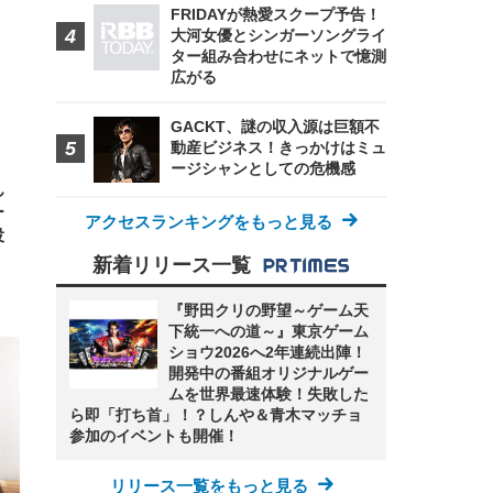
ンチ
 ガ
FRIDAYが熱愛スクープ予告！
 (3
回
大河女優とシンガーソングライ
ー)
ンパ
ター組み合わせにネットで憶測
高さ
広がる
 在
GACKT、謎の収入源は巨額不
動産ビジネス！きっかけはミュ
ージシャンとしての危機感
ん
ー
アクセスランキングをもっと見る
役
新着リリース一覧
『野田クリの野望～ゲーム天
下統一への道～』東京ゲーム
ショウ2026へ2年連続出陣！
開発中の番組オリジナルゲー
ムを世界最速体験！失敗した
ら即「打ち首」！？しんや＆青木マッチョ
参加のイベントも開催！
リリース一覧をもっと見る