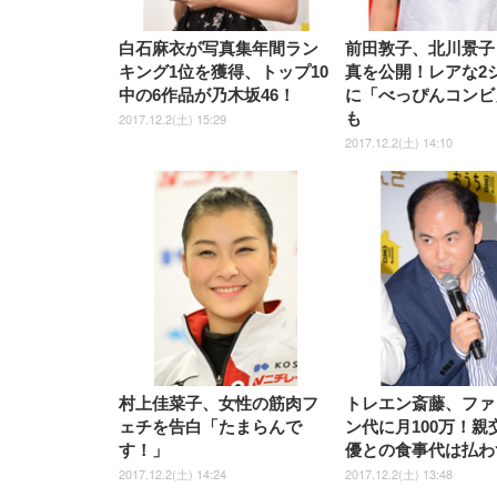
白石麻衣が写真集年間ラン
前田敦子、北川景子
キング1位を獲得、トップ10
真を公開！レアな2
中の6作品が乃木坂46！
に「べっぴんコンビ
も
2017.12.2(土) 15:29
2017.12.2(土) 14:10
村上佳菜子、女性の筋肉フ
トレエン斎藤、ファ
ェチを告白「たまらんで
ン代に月100万！親
す！」
優との食事代は払わ
2017.12.2(土) 14:24
2017.12.2(土) 13:48