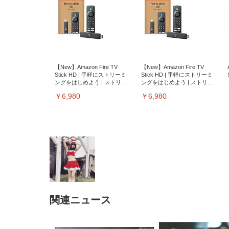
【New】Amazon Fire TV
【New】Amazon Fire TV
Stick HD | 手軽にストリーミ
Stick HD | 手軽にストリーミ
ングをはじめよう | ストリー
ングをはじめよう | ストリー
ミングメディアプレイヤー
ミングメディアプレイヤー
￥6,980
￥6,980
関連ニュース
EIZO ビジネス向けプレミア
EIZO ビジネス向けプレミア
【純
[EdoErgo] オフィスチェア 椅
Amazonベーシック ペットシ
SIHOO B100 オフィスチェア
Amazonベーシック ペットシ
ムモニター | FlexScan
ムモニター | FlexScan
ニタ
子 テレワーク 疲れない 跳ね
ーツ 薄型 レギュラー 1回使い
／デスクチェア メッシュチェ
ーツ 厚型 ワイド 42枚x2袋(84
EV3240X-WT | 31.5型4K
EV2740X-WT | 27.0型4K
ク付