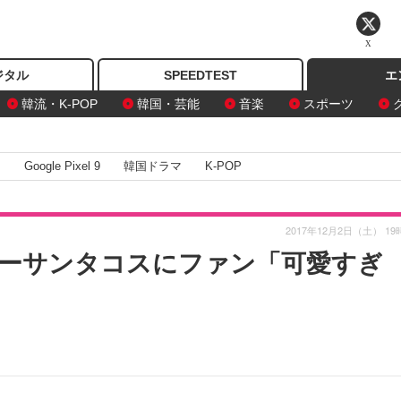
X
ジタル
SPEEDTEST
エ
韓流・K-POP
韓国・芸能
音楽
スポーツ
I
Google Pixel 9
韓国ドラマ
K-POP
2017年12月2日（土） 19
ーサンタコスにファン「可愛すぎ