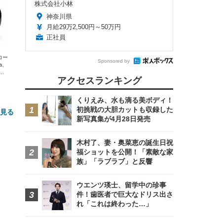
株式会社小林
神奈川県
月給29万2,500円～50万円
正社員
エコー
Sponsored by
xa、
な
アクセスランキング
くりえみ、水も滴る美ボディ！
初挑戦の大胆カットも収録した
と見る
新写真集が4月28日発売
木村了、妻・奥菜恵の誕生日祝
福ショットを公開！「素敵な家
族」「ラブラブ」と反響
ウエンツ瑛士、留学中の珍事
件！歯医者で巨大なドリス出さ
れ「これは終わった…」
FHD】
ェ
ット
 メ
レギ
 ゲ
ーサ