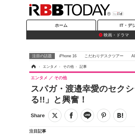
ホーム
IT・デ
映画・ドラマ
注目の話題
iPhone 16
こだわりデスクツアー
A
ホーム
›
エンタメ
›
その他
›
記事
エンタメ
その他
スパガ・渡邉幸愛のセクシ
る!!」と興奮！
注目記事