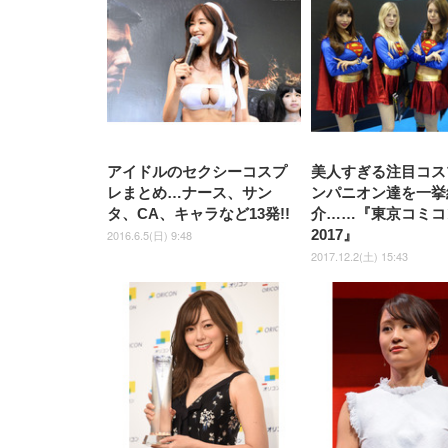
上げ式アームレスト コンパク
捨て 無香料 ホワイト 300枚
ア 人間工学 疲れない ブラッ
枚) ホワイト(吸収面:ライトブ
UHD・USB Type-C・ホワイ
UHD・USB Type-C・ホワイ
ト 約105度ロッキング pc 事務
￥105,595
￥109,572
ク
ルー)
￥4
ト
ト
￥5,699
￥3,373
￥27,999
￥3,234
椅子 360度回転 座面昇降 強化
ナイロン樹脂ベース 通気性メ
ッシュ 在宅ワーク H-
WY01(黒網+黒枠+黒足)
アイドルのセクシーコスプ
美人すぎる注目コス
レまとめ…ナース、サン
ンパニオン達を一挙
タ、CA、キャラなど13発!!
介……『東京コミコ
2017』
2016.6.5(日) 9:48
2017.12.2(土) 15:43