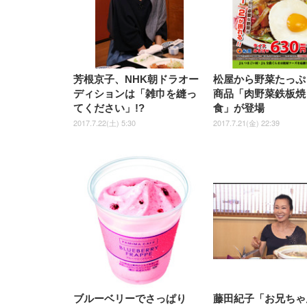
芳根京子、NHK朝ドラオー
松屋から野菜たっぷ
ディションは「雑巾を縫っ
商品「肉野菜鉄板焼
てください」!?
食」が登場
2017.7.22(土) 5:30
2017.7.21(金) 22:39
ブルーベリーでさっぱり
藤田紀子「お兄ちゃ