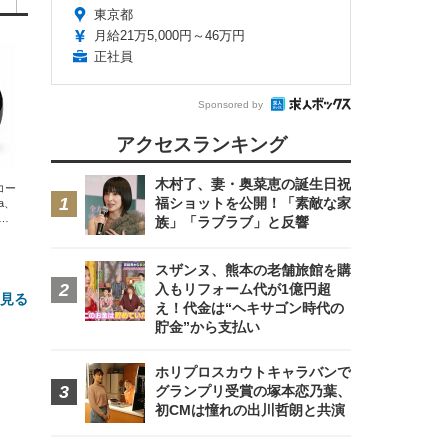
東京都
月給21万5,000円～46万円
正社員
Sponsored by
アクセスランキング
木村了、妻・奥菜恵の誕生日祝
エコー
福ショットを公開！「素敵な家
xa、
な
族」「ラブラブ」と反響
スザンヌ、熊本の老舗旅館を購
入もリフォーム代が1億円超
と見る
え！代金は“ヘキサゴン時代の
貯金”から支払い
ホリプロスカウトキャラバンで
グランプリ受賞の塚本恋乃葉、
初CMは憧れの出川哲朗と共演