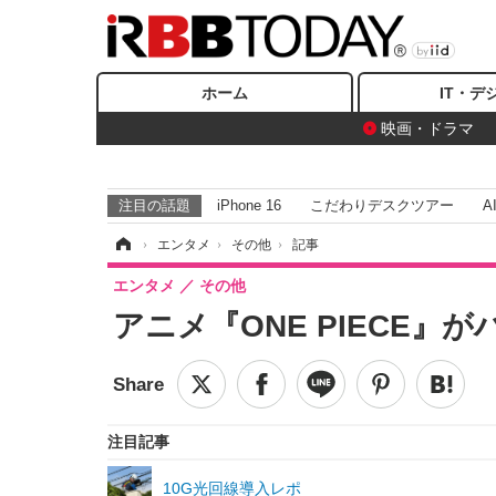
ホーム
IT・デ
映画・ドラマ
注目の話題
iPhone 16
こだわりデスクツアー
A
ホーム
›
エンタメ
›
その他
›
記事
エンタメ
その他
アニメ『ONE PIECE
注目記事
10G光回線導入レポ