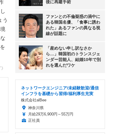
作
後に再建手術
とし
ファンとの不倫疑惑の渦中に
ょう
ある韓国名優、「食事に誘わ
れた」あるファンの異なる視
心境
線が話題に
らな
を
「産めない申し訳なさか
ら…」韓国初のトランスジェ
ンダー芸能人、結婚10年で別
れを選んだワケ
T》
ネットワークエンジニア/未経験歓迎/通信
インフラを基礎から習得/福利厚生充実
株式会社alBee
神奈川県
月給29万6,900円～55万円
正社員