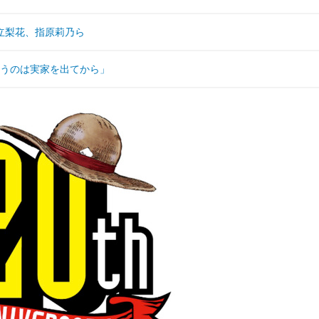
立梨花、指原莉乃ら
で払うのは実家を出てから」