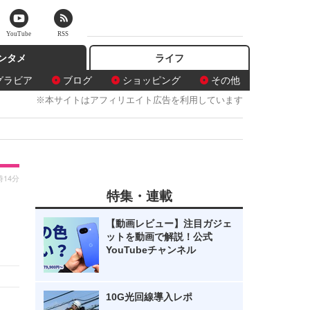
YouTube
RSS
ンタメ
ライフ
グラビア
ブログ
ショッピング
その他
※本サイトはアフィリエイト広告を利用しています
時14分
特集・連載
【動画レビュー】注目ガジェ
ットを動画で解説！公式
YouTubeチャンネル
10G光回線導入レポ