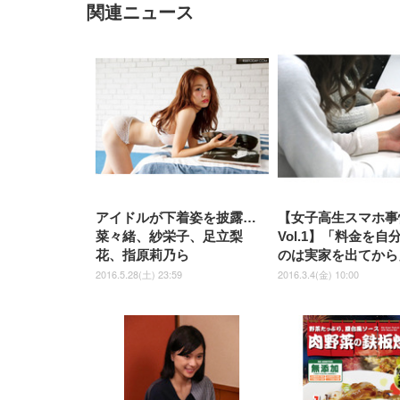
関連ニュース
EIZO ビジネス向けプレミア
EIZO ビジネス向けプレミア
【純
[EdoErgo] オフィスチェア 椅
Amazonベーシック ペットシ
SIHOO B100 オフィスチェア
Amazonベーシック ペットシ
ムモニター | FlexScan
ムモニター | FlexScan
ニタ
子 テレワーク 疲れない 跳ね
ーツ 薄型 レギュラー 1回使い
／デスクチェア メッシュチェ
ーツ 厚型 ワイド 42枚x2袋(84
EV3240X-WT | 31.5型4K
EV2740X-WT | 27.0型4K
ク付
上げ式アームレスト コンパク
捨て 無香料 ホワイト 300枚
ア 人間工学 疲れない ブラッ
枚) ホワイト(吸収面:ライトブ
UHD・USB Type-C・ホワイ
UHD・USB Type-C・ホワイ
ト 約105度ロッキング pc 事務
￥105,595
￥109,572
ク
ルー)
￥4
ト
ト
￥5,699
￥3,373
￥27,999
￥3,234
椅子 360度回転 座面昇降 強化
ナイロン樹脂ベース 通気性メ
ッシュ 在宅ワーク H-
WY01(黒網+黒枠+黒足)
アイドルが下着姿を披露…
【女子高生スマホ事
菜々緒、紗栄子、足立梨
Vol.1】「料金を自
花、指原莉乃ら
のは実家を出てから
2016.5.28(土) 23:59
2016.3.4(金) 10:00