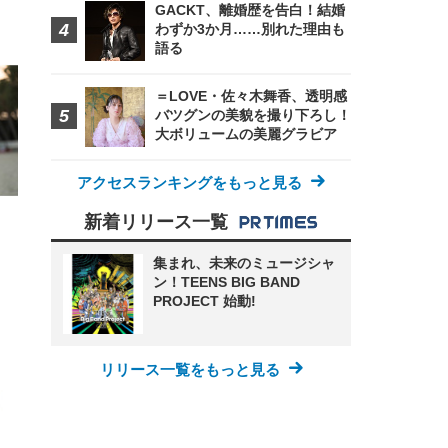
GACKT、離婚歴を告白！結婚
わずか3か月……別れた理由も
FHD】
ェ
ット
語る
 メ
レギ
 ゲ
ーサ
ンチ
 ガ
＝LOVE・佐々木舞香、透明感
 (3
回
ー)
ンパ
バツグンの美貌を撮り下ろし！
高さ
大ボリュームの美麗グラビア
 在
アクセスランキングをもっと見る
新着リリース一覧
集まれ、未来のミュージシャ
ン！TEENS BIG BAND
PROJECT 始動!
リリース一覧をもっと見る