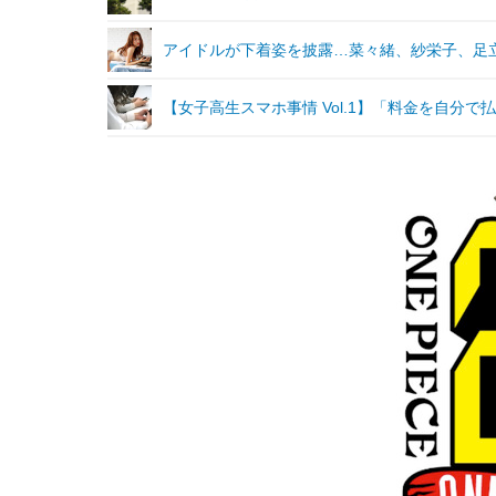
アイドルが下着姿を披露…菜々緒、紗栄子、足
【女子高生スマホ事情 Vol.1】「料金を自分