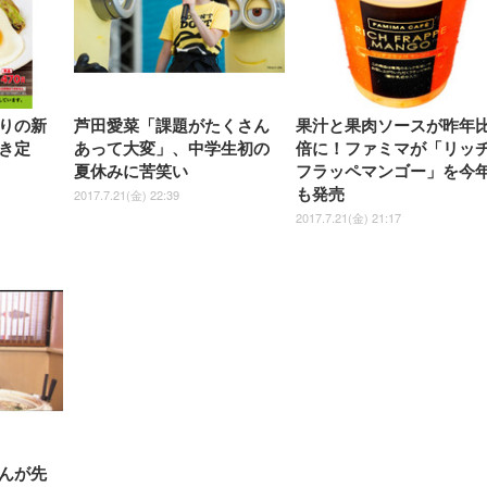
りの新
芦田愛菜「課題がたくさん
果汁と果肉ソースが昨年比
き定
あって大変」、中学生初の
倍に！ファミマが「リッ
夏休みに苦笑い
フラッペマンゴー」を今
も発売
2017.7.21(金) 22:39
2017.7.21(金) 21:17
んが先