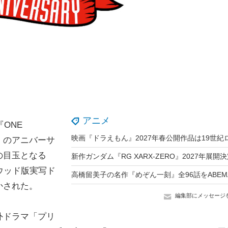
アニメ
ONE
0」のアニバーサ
の目玉となる
ウッド版実写ド
かされた。
編集部にメッセージ
外ドラマ「プリ