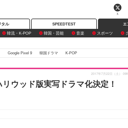
X
ジタル
SPEEDTEST
エ
韓流・K-POP
韓国・芸能
音楽
スポーツ
I
Google Pixel 9
韓国ドラマ
K-POP
2017年7月22日（土） 09
』がハリウッド版実写ドラマ化決定！