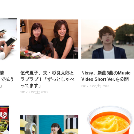
【整備済み品】Dell
【MiniLED/24.5inch/280Hz/
正品】27"ゲーミングモ
ANDWINT オフィスチ
アイリスオーヤマ ペ
Sezlife オフィスチェア デスク
ネオ・ルーライフ ネオ・オム
E2724HS 27インチ 液晶モ
Sezlife オフィスチェア デスク
Smart Basic(スマートベーシ
GRAPHT THE SHOOTER
ー DualSense 充電フッ
ア デスクチェア 肘なし
シーツ 超厚型 お徳用 
チェア 疲れない テレワーク
ツ L 中型犬用 26枚入り 単品
ニター フル
チェア 疲れない テレワーク
ック) 【Amazon.co.jp限定】
Gaming Monitor 24” Essential
き（CFI-ZDM1J）
ッシュ 通気性 ランバ
ュラー 200枚入
チェア 強化バックレスト 30
HD（1920×1080）VA 非光
チェア 強化バックレスト 30度
Smart Basic アイリスオーヤマ
ーミングモニター QD 24.5イ
ポート付き 腰サポート
【Amazon.co.jp限定】
￥1,800
￥15,800
￥34,980
9,979
度ロッキング機能 人間工学 椅
沢 HDMI/DisplayPort/VGA
ロッキング機能 人間工学 椅子
ペットシーツ 超厚型 お徳用
￥4,139
￥3,731
1ms FHD 量子ドット 残像低減
ス圧無段階昇降 360度
￥7,680
￥7,680
￥3,670
子 腰サポート 90度跳ね上げ
スピーカー内蔵 高さ調整 ス
腰サポート 90度跳ね上げ式ア
ワイド 100枚入 (x 1) (ケース
年保証 | 輝点保証 | 日本メーカ
転 キャスター付き コ
式アームレスト 3Dヘッドレス
イベル VESA対応
ームレスト 3Dヘッドレスト
販売)
クト 幅52×奥行58.5×
ト ハンガー付き 高反発クッシ
ComfortView ビジネス向け
ハンガー付き 高反発クッショ
84～96cm テレワーク
ョン PCチェア 通気性メッシ
ン PCチェア 通気性メッシュ
宅勤務 ブラック
ュ ゲーミング/勉強/事務用 お
ゲーミング/勉強/事務用 おし
しゃれ パソコンチェア (ブラ
ゃれ パソコンチェア (ホワイ
ック)
ト)
情
伍代夏子、夫・杉良太郎と
Nissy、新曲3曲のMusic
分で払う
ラブラブ！「ずっとしゃべ
Video Short Ver.を公開
」
ってます」
2017.7.22(土) 7:00
2017.7.22(土) 6:00