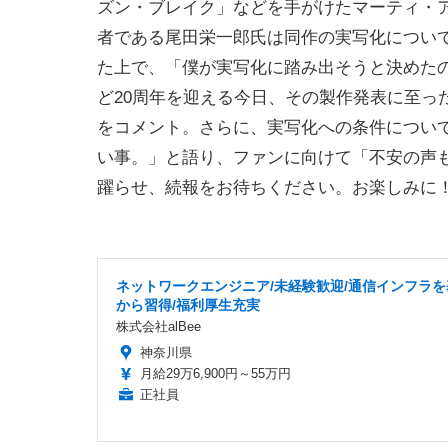
ズン・ブレイク」などを手がけたマーティ・アデ
者である尾田栄一郎氏は同作の実写化について
た上で、「僕が実写化に踏み出そうと決めた
ど20周年を迎える今日、その製作発表に至っ
をコメント。さらに、実写化への条件について
い事。」と語り、ファンに向けて「不安の声
躍らせ、続報をお待ちください。お楽しみに
ネットワークエンジニア/未経験歓迎/通信インフラを
から習得/福利厚生充実
株式会社alBee
神奈川県
月給29万6,900円～55万円
正社員