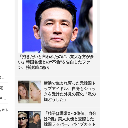
「抱きたいと言われたのに…寛大な方が多
い」韓国名優との“不倫”を告白したファ
ン、擁護派に怒り
映画『ドラえもん』2027年春公開作品は19世紀ロンドンが舞台！
横浜で生まれ育った元韓国ト
新作ガンダム『RG XARX-ZERO』2027年展開決定、アニメ×ゲームの「RGプロジェクト」始動
ップアイドル、自身もショッ
クを受けた外見の変化「私の
高橋留美子の名作『めぞん一刻』全96話をABEMAで無料一挙放送！4月10日スタート
顔どうした」
を送る
「精子は通常2～3億個、自分
は7個」美人女優と交際した
韓国ラッパー、パイプカット