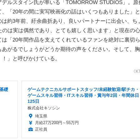
ルスタイン氏が率いる「TOMORROW STUDIOS」。原
、「20年の間に実写映画化の話はいくつもありました」
のは約3年前、紆余曲折あり、良いパートナーに出会い、ち
たのは実は偶然であり、とても嬉しく思います」と現在の
は「20年間作品を支えてくれているファンを絶対に裏切
もあがるでしょうがどうか期待の声をください。そして、胸
！！」と呼びかけている。
《K
基礎
ゲームテクニカルサポートスタッフ/未経験歓迎/駅チカ・
ゲームスキル習得・ITスキル習得・賞与年2回・年間休日
125日
株式会社キソシン
埼玉県
月給27万200円～55万円
正社員