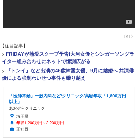
《KT》
【注目記事】
>
FRIDAYが熱愛スクープ予告!大河女優とシンガーソングラ
イター組み合わせにネットで憶測広がる
>
『トンイ』など出演の46歳韓国女優、9月に結婚へ 共演俳
優による強制わいせつ事件も乗り越え
「医師常勤」一般内科など/クリニック/高額年収「1,800万円
以上」
あおぞらクリニック
埼玉県
年収1,200万円～2,200万円
正社員