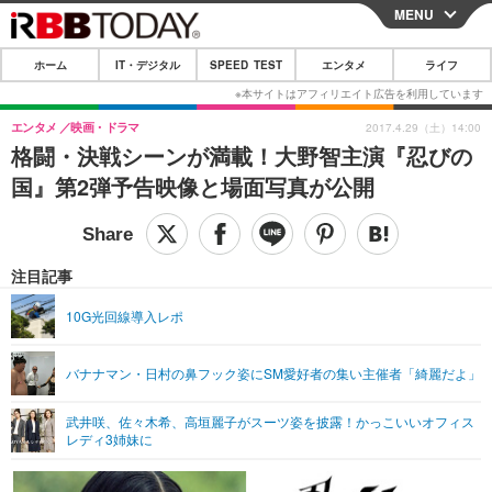
MENU
CLOSE
ホーム
IT・デジタル
SPEED TEST
エンタメ
ライフ
ホーム
IT・デジタル
エンタメ
映画・ドラマ
2017.4.29（土）14:00
格闘・決戦シーンが満載！大野智主演『忍びの
IT・デジタルTOP
スマートフォン
SPEED TEST
国』第2弾予告映像と場面写真が公開
ネタ
ガジェット・ツール
エンタメ
ショッピング
その他
エンタメTOP
映画・ドラマ
ライフ
注目記事
韓流・K-POP
韓国・芸能
ライフTOP
グルメ
リリース一覧
10G光回線導入レポ
音楽
スポーツ
ペット
ショッピング
プッシュ通知の停止方法
バナナマン・日村の鼻フック姿にSM愛好者の集い主催者「綺麗だよ」
グラビア
ブログ
その他
武井咲、佐々木希、高垣麗子がスーツ姿を披露！かっこいいオフィス
ショッピング
その他
レディ3姉妹に