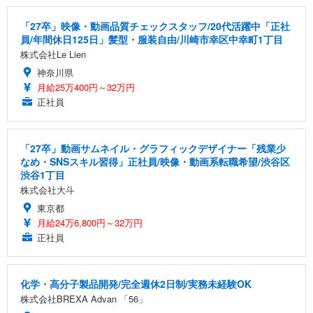
「27卒」映像・動画品質チェックスタッフ/20代活躍中「正社
員/年間休日125日」髪型・服装自由/川崎市幸区中幸町1丁目
株式会社Le Lien
神奈川県
月給25万400円～32万円
正社員
「27卒」動画サムネイル・グラフィックデザイナー「残業少
なめ・SNSスキル習得」正社員/映像・動画系転職希望/渋谷区
渋谷1丁目
株式会社大斗
東京都
月給24万6,800円～32万円
正社員
化学・高分子製品開発/完全週休2日制/実務未経験OK
株式会社BREXA Advan 「56」