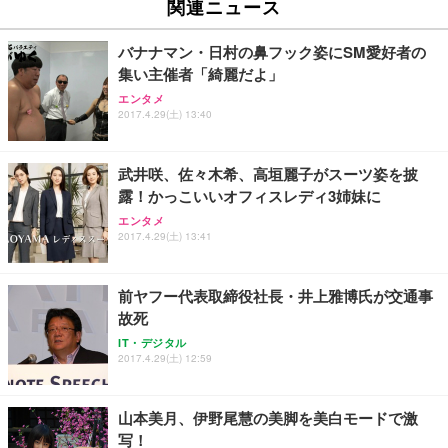
関連ニュース
イト
￥27,999
￥3,234
￥109,572
バナナマン・日村の鼻フック姿にSM愛好者の
集い主催者「綺麗だよ」
Sezlife オフィスチェア デスクチェア 疲れない テレ
【純正品】27"ゲーミングモニター DualSense 充電
ネオ・ルーライフ ネオ・オムツ L 中型犬用 26枚入
エンタメ
ワーク チェア 強化バックレスト 30度ロッキング機
2017.4.29(土) 13:40
フック付き（CFI-ZDM1J）
り 単品
能 人間工学 椅子 腰サポート 90度跳ね上げ式アーム
レスト 3Dヘッドレスト ハンガー付き 高反発クッシ
￥49,979
￥1,800
￥7,680
ョン PCチェア 通気性メッシュ ゲーミング/勉強/事
武井咲、佐々木希、高垣麗子がスーツ姿を披
務用 おしゃれ パソコンチェア (ブラック)
露！かっこいいオフィスレディ3姉妹に
Sezlife オフィスチェア デスクチェア 疲れない テレ
【整備済み品】Dell E2724HS 27インチ 液晶モニタ
Smart Basic(スマートベーシック) 【Amazon.co.jp
エンタメ
ワーク チェア 強化バックレスト 30度ロッキング機
ー フルHD（1920×1080）VA 非光沢 HDMI/DisplayP
限定】 Smart Basic アイリスオーヤマ ペットシーツ
2017.4.29(土) 13:41
能 人間工学 椅子 腰サポート 90度跳ね上げ式アーム
ort/VGA スピーカー内蔵 高さ調整 スイベル VESA対
超厚型 お徳用 ワイド 100枚入 (x 1) (ケース販売)
レスト 3Dヘッドレスト ハンガー付き 高反発クッシ
応 ComfortView ビジネス向け
￥7,680
￥15,800
￥3,670
ョン PCチェア 通気性メッシュ ゲーミング/勉強/事
前ヤフー代表取締役社長・井上雅博氏が交通事
務用 おしゃれ パソコンチェア (ホワイト)
故死
ANDWINT オフィスチェア デスクチェア 肘なし メ
【MiniLED/24.5inch/280Hz/FHD】GRAPHT THE S
アイリスオーヤマ ペットシーツ 超厚型 お徳用 レギ
ッシュ 通気性 ランバーサポート付き 腰サポート ガ
HOOTER Gaming Monitor 24” Essential ゲーミン
IT・デジタル
ュラー 200枚入【Amazon.co.jp限定】
ス圧無段階昇降 360度回転 キャスター付き コンパク
グモニター QD 24.5インチ 1ms FHD 量子ドット 残
2017.4.29(土) 12:59
ト 幅52×奥行58.5×高さ84～96cm テレワーク 在宅
像低減 (3年保証 | 輝点保証 | 日本メーカー)
￥3,731
￥4,139
￥34,980
勤務 ブラック
山本美月、伊野尾慧の美脚を美白モードで激
写！