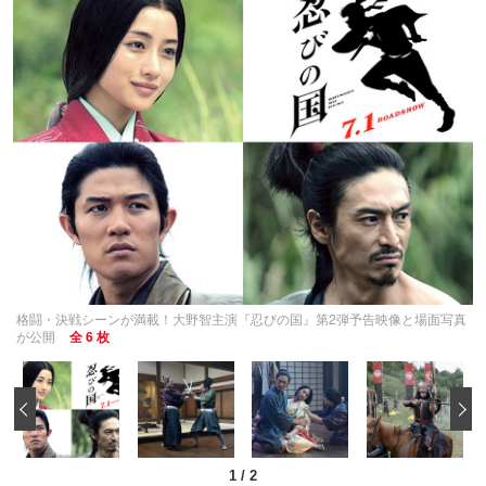
格闘・決戦シーンが満載！大野智主演『忍びの国』第2弾予告映像と場面写真
が公開
全 6 枚
‹
1
/
2