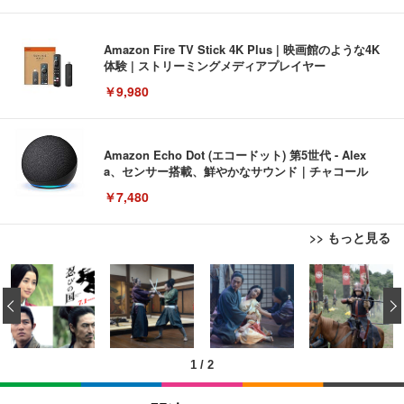
Amazon Fire TV Stick 4K Plus | 映画館のような4K
体験 | ストリーミングメディアプレイヤー
￥9,980
Amazon Echo Dot (エコードット) 第5世代 - Alex
a、センサー搭載、鮮やかなサウンド｜チャコール
￥7,480
>> もっと見る
[EdoErgo] オフィスチェア 椅子 テレワーク 疲れな
EIZO ビジネス向けプレミアムモニター | FlexScan
Amazonベーシック ペットシーツ 薄型 レギュラー 1
い 跳ね上げ式アームレスト コンパクト 約105度ロッ
EV3240X-WT | 31.5型4K UHD・USB Type-C・ホワ
‹
回使い捨て 無香料 ホワイト 300枚
キング pc 事務椅子 360度回転 座面昇降 強化ナイロ
イト
ン樹脂ベース 通気性メッシュ 在宅ワーク H-WY01
￥3,373
￥5,699
￥105,595
(黒網+黒枠+黒足)
1
/
2
EIZO ビジネス向けプレミアムモニター | FlexScan
SIHOO B100 オフィスチェア／デスクチェア メッシ
Amazonベーシック ペットシーツ 厚型 ワイド 42枚
EV2740X-WT | 27.0型4K UHD・USB Type-C・ホワ
ュチェア 人間工学 疲れない ブラック
x2袋(84枚) ホワイト(吸収面:ライトブルー)