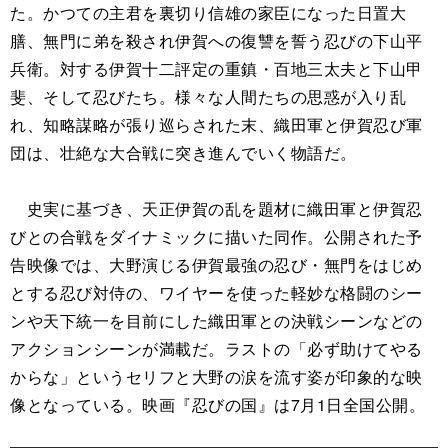
た。かつての主君を裏切り信雄の家臣になった日置大
膳、無門に弟を殺され伊賀への復讐を誓う忍びの下山平
兵衛。対する伊賀十二評定の重鎮・百地三太夫と下山甲
斐、そして忍びたち。様々な人間たちの思惑が入り乱
れ、知略謀略が張り巡らされた末、織田軍と伊賀忍び軍
団は、壮絶な大合戦に突き進んでいく物語だ。
史実に基づき、天正伊賀の乱を題材に織田軍と伊賀忍
びとの合戦をダイナミックに描いた同作。公開された予
告映像では、大野演じる伊賀最強の忍び・無門をはじめ
とする忍び対侍の、ワイヤーを使った軽妙な格闘のシー
ンや天下統一を目前にした織田軍との決戦シーンなどの
アクションシーンが満載だ。ラストの「必ず助けてやる
からな」というセリフと大野の涙を流す姿が印象的な映
像となっている。映画『忍びの国』は7月1日全国公開。