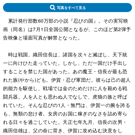
写真をすべて見る
累計発行部数60万部の小説『忍びの国』。その実写映
画（同名）は7月1日全国公開となるが、このほど第2弾予
告映像と場面写真が解禁となった。
時は戦国。織田信長は、諸国を次々と滅ぼし、天下統
一に向けひた走っていた。しかし、ただ一国だけ手出し
することを禁じた国があった。あの魔王・信長が最も恐
れた族(やから)ども。伊賀・忍び軍団だ。彼らは己の超人
的能力を駆使し、戦場では金のためだけに人を殺める戦
闘兵器。人を人とも思わぬ人でなしで、虎狼の族と呼ば
れていた。そんな忍びの1人・無門は、伊賀一の腕を誇る
も、無類の怠け者。女房のお国に稼ぎのなさを詰め寄ら
れる日々を過ごしていた。天正七年九月、信長の次男・
織田信雄は、父の命に背き、伊賀に攻め込む決意をし