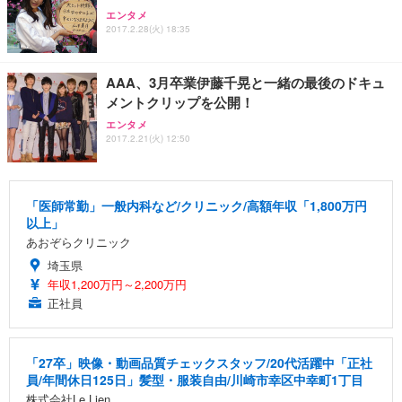
エンタメ
2017.2.28(火) 18:35
AAA、3月卒業伊藤千晃と一緒の最後のドキュ
メントクリップを公開！
エンタメ
2017.2.21(火) 12:50
「医師常勤」一般内科など/クリニック/高額年収「1,800万円
以上」
あおぞらクリニック
埼玉県
年収1,200万円～2,200万円
正社員
「27卒」映像・動画品質チェックスタッフ/20代活躍中「正社
員/年間休日125日」髪型・服装自由/川崎市幸区中幸町1丁目
株式会社Le Lien