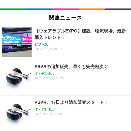
EIZO ビジネス向けプレミアムモニター | FlexScan
SIHOO B100 オフィスチェア／デスクチェア メッシ
Amazonベーシック ペットシーツ 厚型 ワイド 42枚
EV2740X-WT | 27.0型4K UHD・USB Type-C・ホワ
ュチェア 人間工学 疲れない ブラック
x2袋(84枚) ホワイト(吸収面:ライトブルー)
関連ニュース
イト
￥27,999
￥3,234
￥109,572
【ウェアラブルEXPO】建設・物流現場、最新
導入トレンド！
Sezlife オフィスチェア デスクチェア 疲れない テレ
【純正品】27"ゲーミングモニター DualSense 充電
ネオ・ルーライフ ネオ・オムツ L 中型犬用 26枚入
ビジネス
ワーク チェア 強化バックレスト 30度ロッキング機
2017.2.16(木) 21:07
フック付き（CFI-ZDM1J）
り 単品
能 人間工学 椅子 腰サポート 90度跳ね上げ式アーム
レスト 3Dヘッドレスト ハンガー付き 高反発クッシ
￥49,979
￥1,800
￥7,680
ョン PCチェア 通気性メッシュ ゲーミング/勉強/事
PSVRの追加販売、早くも完売相次ぐ
務用 おしゃれ パソコンチェア (ブラック)
IT・デジタル
Sezlife オフィスチェア デスクチェア 疲れない テレ
【整備済み品】Dell E2724HS 27インチ 液晶モニタ
Smart Basic(スマートベーシック) 【Amazon.co.jp
2016.12.17(土) 13:26
ワーク チェア 強化バックレスト 30度ロッキング機
ー フルHD（1920×1080）VA 非光沢 HDMI/DisplayP
限定】 Smart Basic アイリスオーヤマ ペットシーツ
能 人間工学 椅子 腰サポート 90度跳ね上げ式アーム
ort/VGA スピーカー内蔵 高さ調整 スイベル VESA対
超厚型 お徳用 ワイド 100枚入 (x 1) (ケース販売)
レスト 3Dヘッドレスト ハンガー付き 高反発クッシ
応 ComfortView ビジネス向け
￥7,680
￥15,800
￥3,670
ョン PCチェア 通気性メッシュ ゲーミング/勉強/事
PSVR、17日より追加販売スタート！
務用 おしゃれ パソコンチェア (ホワイト)
IT・デジタル
ANDWINT オフィスチェア デスクチェア 肘なし メ
【MiniLED/24.5inch/280Hz/FHD】GRAPHT THE S
アイリスオーヤマ ペットシーツ 超厚型 お徳用 レギ
2016.12.5(月) 18:30
ッシュ 通気性 ランバーサポート付き 腰サポート ガ
HOOTER Gaming Monitor 24” Essential ゲーミン
ュラー 200枚入【Amazon.co.jp限定】
ス圧無段階昇降 360度回転 キャスター付き コンパク
グモニター QD 24.5インチ 1ms FHD 量子ドット 残
ト 幅52×奥行58.5×高さ84～96cm テレワーク 在宅
像低減 (3年保証 | 輝点保証 | 日本メーカー)
￥3,731
￥4,139
￥34,980