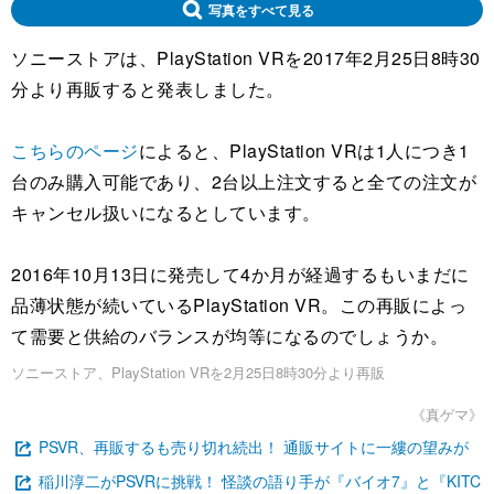
写真をすべて見る
ソニーストアは、PlayStation VRを2017年2月25日8時30
分より再販すると発表しました。
こちらのページ
によると、PlayStation VRは1人につき1
台のみ購入可能であり、2台以上注文すると全ての注文が
キャンセル扱いになるとしています。
2016年10月13日に発売して4か月が経過するもいまだに
品薄状態が続いているPlayStation VR。この再販によっ
て需要と供給のバランスが均等になるのでしょうか。
ソニーストア、PlayStation VRを2月25日8時30分より再販
《真ゲマ》
PSVR、再販するも売り切れ続出！ 通販サイトに一縷の望みが
稲川淳二がPSVRに挑戦！ 怪談の語り手が『バイオ7』と『KITC