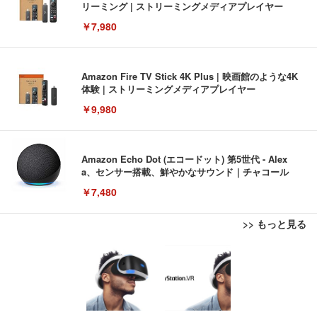
リーミング | ストリーミングメディアプレイヤー
￥7,980
Amazon Fire TV Stick 4K Plus | 映画館のような4K
体験 | ストリーミングメディアプレイヤー
￥9,980
Amazon Echo Dot (エコードット) 第5世代 - Alex
a、センサー搭載、鮮やかなサウンド｜チャコール
￥7,480
>> もっと見る
[EdoErgo] オフィスチェア 椅子 テレワーク 疲れな
EIZO ビジネス向けプレミアムモニター | FlexScan
Amazonベーシック ペットシーツ 薄型 レギュラー 1
い 跳ね上げ式アームレスト コンパクト 約105度ロッ
EV3240X-WT | 31.5型4K UHD・USB Type-C・ホワ
回使い捨て 無香料 ホワイト 300枚
キング pc 事務椅子 360度回転 座面昇降 強化ナイロ
イト
ン樹脂ベース 通気性メッシュ 在宅ワーク H-WY01
￥3,373
￥5,699
￥105,595
(黒網+黒枠+黒足)