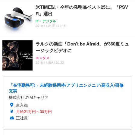
勤務 ブラック
米TIME誌・今年の発明品ベスト25に、「PSV
R」選出
IT・デジタル
2016.11.21(月) 21:15
ラルクの新曲「Don't be Afraid」が360度ミュ
ージックビデオに
エンタメ
2016.11.8(火) 20:22
「在宅勤務可!」未経験採用枠/アプリエンジニア/高収入/研修
充実
株式会社DYMキャリア
東京都
月給21万円～30万円
正社員