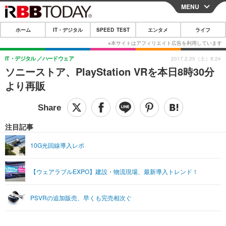
MENU
CLOSE
ホーム
IT・デジタル
SPEED TEST
エンタメ
ライフ
ホーム
IT・デジタル
IT・デジタル
ハードウェア
2017.2.25（土）8:24
ソニーストア、PlayStation VRを本日8時30分
IT・デジタルTOP
スマートフォン
SPEED TEST
より再販
ネタ
ガジェット・ツール
エンタメ
ショッピング
その他
エンタメTOP
映画・ドラマ
ライフ
注目記事
韓流・K-POP
韓国・芸能
ライフTOP
グルメ
リリース一覧
10G光回線導入レポ
音楽
スポーツ
ペット
ショッピング
プッシュ通知の停止方法
【ウェアラブルEXPO】建設・物流現場、最新導入トレンド！
グラビア
ブログ
その他
ショッピング
その他
PSVRの追加販売、早くも完売相次ぐ