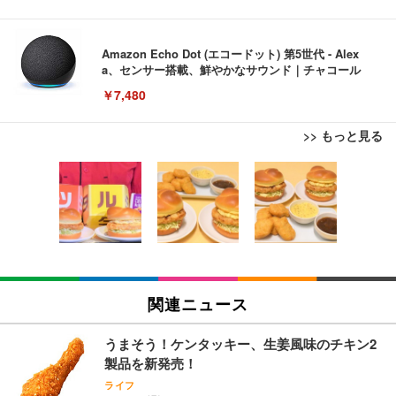
Amazon Echo Dot (エコードット) 第5世代 - Alex
a、センサー搭載、鮮やかなサウンド｜チャコール
￥7,480
>> もっと見る
[EdoErgo] オフィスチェア 椅子 テレワーク 疲れな
EIZO ビジネス向けプレミアムモニター | FlexScan
Amazonベーシック ペットシーツ 薄型 レギュラー 1
い 跳ね上げ式アームレスト コンパクト 約105度ロッ
EV3240X-WT | 31.5型4K UHD・USB Type-C・ホワ
回使い捨て 無香料 ホワイト 300枚
キング pc 事務椅子 360度回転 座面昇降 強化ナイロ
イト
ン樹脂ベース 通気性メッシュ 在宅ワーク H-WY01
￥3,373
￥5,699
￥105,595
(黒網+黒枠+黒足)
EIZO ビジネス向けプレミアムモニター | FlexScan
SIHOO B100 オフィスチェア／デスクチェア メッシ
Amazonベーシック ペットシーツ 厚型 ワイド 42枚
EV2740X-WT | 27.0型4K UHD・USB Type-C・ホワ
ュチェア 人間工学 疲れない ブラック
x2袋(84枚) ホワイト(吸収面:ライトブルー)
関連ニュース
イト
￥27,999
￥3,234
￥109,572
うまそう！ケンタッキー、生姜風味のチキン2
製品を新発売！
Sezlife オフィスチェア デスクチェア 疲れない テレ
【純正品】27"ゲーミングモニター DualSense 充電
ネオ・ルーライフ ネオ・オムツ L 中型犬用 26枚入
ライフ
ワーク チェア 強化バックレスト 30度ロッキング機