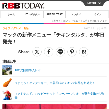
MENU
CLOSE
ホーム
IT・デジタル
SPEED TEST
エンタメ
ライフ
ホーム
IT・デジタル
ライフ
グルメ・食品
2017.2.8（水）8:55
マックの新作メニュー「チキンタルタ」が本日
IT・デジタルTOP
スマートフォン
SPEED TEST
発売！
ネタ
ガジェット・ツール
エンタメ
ショッピング
その他
エンタメTOP
映画・ドラマ
ライフ
注目記事
韓流・K-POP
韓国・芸能
ライフTOP
グルメ
リリース一覧
10G光回線導入レポ
音楽
スポーツ
ペット
ショッピング
プッシュ通知の停止方法
うまそう！ケンタッキー、生姜風味のチキン2製品を新発売！
グラビア
ブログ
その他
マクドナルド、ハッピーセット「スーパーマリオ」が新年6日から発
ショッピング
その他
売！