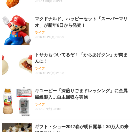
2017.1.30(月) 20:24
フック付き（CFI-ZDM1J）
り 単品
能 人間工学 椅子 腰サポート 90度跳ね上げ式アーム
レスト 3Dヘッドレスト ハンガー付き 高反発クッシ
￥49,979
￥1,800
￥7,680
ョン PCチェア 通気性メッシュ ゲーミング/勉強/事
マクドナルド、ハッピーセット「スーパーマリ
務用 おしゃれ パソコンチェア (ブラック)
オ」が新年6日から発売！
Sezlife オフィスチェア デスクチェア 疲れない テレ
【整備済み品】Dell E2724HS 27インチ 液晶モニタ
Smart Basic(スマートベーシック) 【Amazon.co.jp
ライフ
ワーク チェア 強化バックレスト 30度ロッキング機
ー フルHD（1920×1080）VA 非光沢 HDMI/DisplayP
限定】 Smart Basic アイリスオーヤマ ペットシーツ
2016.12.26(月) 14:29
能 人間工学 椅子 腰サポート 90度跳ね上げ式アーム
ort/VGA スピーカー内蔵 高さ調整 スイベル VESA対
超厚型 お徳用 ワイド 100枚入 (x 1) (ケース販売)
レスト 3Dヘッドレスト ハンガー付き 高反発クッシ
応 ComfortView ビジネス向け
￥7,680
￥15,800
￥3,670
ョン PCチェア 通気性メッシュ ゲーミング/勉強/事
トサカもついてるぞ！「からあげクン」が肉ま
務用 おしゃれ パソコンチェア (ホワイト)
んに！
ANDWINT オフィスチェア デスクチェア 肘なし メ
【MiniLED/24.5inch/280Hz/FHD】GRAPHT THE S
アイリスオーヤマ ペットシーツ 超厚型 お徳用 レギ
ッシュ 通気性 ランバーサポート付き 腰サポート ガ
HOOTER Gaming Monitor 24” Essential ゲーミン
ライフ
ュラー 200枚入【Amazon.co.jp限定】
ス圧無段階昇降 360度回転 キャスター付き コンパク
グモニター QD 24.5インチ 1ms FHD 量子ドット 残
2016.12.22(木) 21:28
ト 幅52×奥行58.5×高さ84～96cm テレワーク 在宅
像低減 (3年保証 | 輝点保証 | 日本メーカー)
￥3,731
￥4,139
￥34,980
勤務 ブラック
キユーピー「深煎りごまドレッシング」に金属
繊維混入…自主回収を実施
ライフ
2017.2.7(火) 23:09
ギフト・ショー2017春が明日開幕！30万人の来