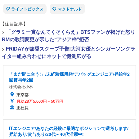
ライフトピックス
マクドナルド
【注目記事】
>
「グラミー賞なんてくそくらえ」BTSファンが掲げた怒り
RMの歌詞変更が示した“アジア枠”拒否
>
FRIDAYが熱愛スクープ予告!大河女優とシンガーソングラ
イター組み合わせにネットで憶測広がる
「まだ間に合う!」/未経験採用枠/デバッグエンジニア/昇給年2
回賞与年2回
株式会社小林
東京都
月給28万5,000円～50万円
正社員
ITエンジニア/あなたの経験に最適なポジションで選考します/
昇給あり/賞与あり/20代～40代活躍中!