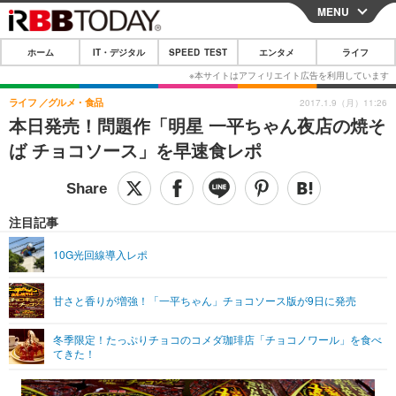
MENU
CLOSE
ホーム
IT・デジタル
SPEED TEST
エンタメ
ライフ
ホーム
IT・デジタル
ライフ
グルメ・食品
2017.1.9（月）11:26
本日発売！問題作「明星 一平ちゃん夜店の焼そ
IT・デジタルTOP
スマートフォン
SPEED TEST
ば チョコソース」を早速食レポ
ネタ
ガジェット・ツール
エンタメ
ショッピング
その他
エンタメTOP
映画・ドラマ
ライフ
注目記事
韓流・K-POP
韓国・芸能
ライフTOP
グルメ
リリース一覧
10G光回線導入レポ
音楽
スポーツ
ペット
ショッピング
プッシュ通知の停止方法
甘さと香りが増強！「一平ちゃん」チョコソース版が9日に発売
グラビア
ブログ
その他
冬季限定！たっぷりチョコのコメダ珈琲店「チョコノワール」を食べ
ショッピング
その他
てきた！