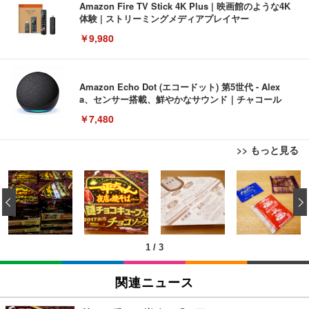
Amazon Fire TV Stick 4K Plus | 映画館のような4K
体験 | ストリーミングメディアプレイヤー
￥9,980
Amazon Echo Dot (エコードット) 第5世代 - Alex
a、センサー搭載、鮮やかなサウンド｜チャコール
￥7,480
>> もっと見る
[EdoErgo] オフィスチェア 椅子 テレワーク 疲れな
EIZO ビジネス向けプレミアムモニター | FlexScan
Amazonベーシック ペットシーツ 薄型 レギュラー 1
い 跳ね上げ式アームレスト コンパクト 約105度ロッ
EV3240X-WT | 31.5型4K UHD・USB Type-C・ホワ
‹
回使い捨て 無香料 ホワイト 300枚
キング pc 事務椅子 360度回転 座面昇降 強化ナイロ
イト
ン樹脂ベース 通気性メッシュ 在宅ワーク H-WY01
￥3,373
￥5,699
￥105,595
(黒網+黒枠+黒足)
1
/
3
EIZO ビジネス向けプレミアムモニター | FlexScan
SIHOO B100 オフィスチェア／デスクチェア メッシ
Amazonベーシック ペットシーツ 厚型 ワイド 42枚
EV2740X-WT | 27.0型4K UHD・USB Type-C・ホワ
ュチェア 人間工学 疲れない ブラック
x2袋(84枚) ホワイト(吸収面:ライトブルー)
関連ニュース
イト
￥27,999
￥3,234
￥109,572