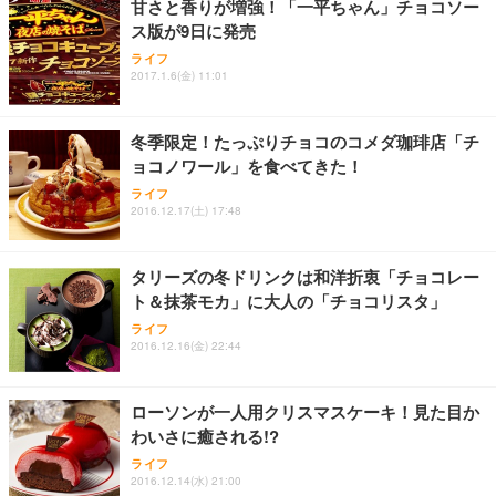
甘さと香りが増強！「一平ちゃん」チョコソー
ス版が9日に発売
Sezlife オフィスチェア デスクチェア 疲れない テレ
【純正品】27"ゲーミングモニター DualSense 充電
ネオ・ルーライフ ネオ・オムツ L 中型犬用 26枚入
ライフ
ワーク チェア 強化バックレスト 30度ロッキング機
2017.1.6(金) 11:01
フック付き（CFI-ZDM1J）
り 単品
能 人間工学 椅子 腰サポート 90度跳ね上げ式アーム
レスト 3Dヘッドレスト ハンガー付き 高反発クッシ
￥49,979
￥1,800
￥7,680
ョン PCチェア 通気性メッシュ ゲーミング/勉強/事
冬季限定！たっぷりチョコのコメダ珈琲店「チ
務用 おしゃれ パソコンチェア (ブラック)
ョコノワール」を食べてきた！
Sezlife オフィスチェア デスクチェア 疲れない テレ
【整備済み品】Dell E2724HS 27インチ 液晶モニタ
Smart Basic(スマートベーシック) 【Amazon.co.jp
ライフ
ワーク チェア 強化バックレスト 30度ロッキング機
ー フルHD（1920×1080）VA 非光沢 HDMI/DisplayP
限定】 Smart Basic アイリスオーヤマ ペットシーツ
2016.12.17(土) 17:48
能 人間工学 椅子 腰サポート 90度跳ね上げ式アーム
ort/VGA スピーカー内蔵 高さ調整 スイベル VESA対
超厚型 お徳用 ワイド 100枚入 (x 1) (ケース販売)
レスト 3Dヘッドレスト ハンガー付き 高反発クッシ
応 ComfortView ビジネス向け
￥7,680
￥15,800
￥3,670
ョン PCチェア 通気性メッシュ ゲーミング/勉強/事
タリーズの冬ドリンクは和洋折衷「チョコレー
務用 おしゃれ パソコンチェア (ホワイト)
ト＆抹茶モカ」に大人の「チョコリスタ」
ANDWINT オフィスチェア デスクチェア 肘なし メ
【MiniLED/24.5inch/280Hz/FHD】GRAPHT THE S
アイリスオーヤマ ペットシーツ 超厚型 お徳用 レギ
ッシュ 通気性 ランバーサポート付き 腰サポート ガ
HOOTER Gaming Monitor 24” Essential ゲーミン
ライフ
ュラー 200枚入【Amazon.co.jp限定】
ス圧無段階昇降 360度回転 キャスター付き コンパク
グモニター QD 24.5インチ 1ms FHD 量子ドット 残
2016.12.16(金) 22:44
ト 幅52×奥行58.5×高さ84～96cm テレワーク 在宅
像低減 (3年保証 | 輝点保証 | 日本メーカー)
￥3,731
￥4,139
￥34,980
勤務 ブラック
ローソンが一人用クリスマスケーキ！見た目か
わいさに癒される!?
ライフ
2016.12.14(水) 21:00