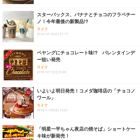
スターバックス、バナナとチョコのフラペチー
ノ！今年最後の新製品!?
ライフ
2016.12.13(火) 21:17
ペヤングにチョコレート味!? バレンタインデ
ー狙い発売
ライフ
2016.12.10(土) 9:33
いよいよ明日発売！コメダ珈琲店の「チョコノ
ワール」
ライフ
2016.11.30(水) 14:01
「明星一平ちゃん夜店の焼そば」ショートケー
キ味が新発売！