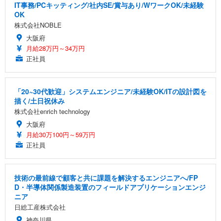
IT事務/PCキッティング/社内SE/賞与あり/WワークOK/未経験
OK
株式会社NOBLE
大阪府
月給28万円～34万円
正社員
「20~30代歓迎」システムエンジニア/未経験OK/ITの設計図を
描く/土日祝休み
株式会社enrich technology
大阪府
月給30万100円～59万円
正社員
技術の最前線で顧客と共に課題を解決するエンジニアへ/FP
D・半導体関係製造装置のフィールドアプリケーションエンジ
ニア
日総工産株式会社
神奈川県