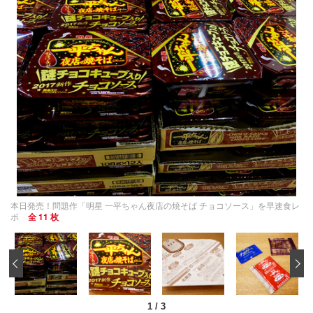
本日発売！問題作「明星 一平ちゃん夜店の焼そば チョコソース」を早速食レ
ポ
全 11 枚
‹
1
/
3