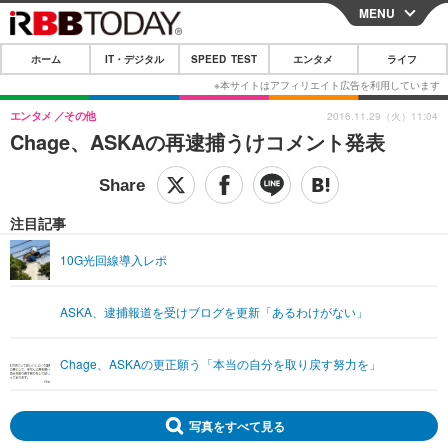
MENU
CLOSE
ホーム
IT・デジタル
SPEED TEST
エンタメ
ライフ
ホーム
IT・デジタル
エンタメ
その他
2016.11.29（火）11:04
Chage、ASKAの再逮捕うけコメント発表
IT・デジタルTOP
スマートフォン
SPEED TEST
ネタ
ガジェット・ツール
エンタメ
注目記事
ショッピング
その他
エンタメTOP
映画・ドラマ
ライフ
10G光回線導入レポ
韓流・K-POP
韓国・芸能
ライフTOP
グルメ
リリース一覧
ASKA、逮捕報道を受けブログを更新「あるわけがない」
音楽
スポーツ
ペット
ショッピング
プッシュ通知の停止方法
グラビア
ブログ
その他
Chage、ASKAの更正願う「本当の自分を取り戻す努力を」
ショッピング
その他
写真をすべて見る