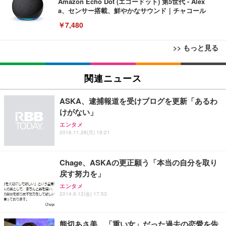
Amazon Echo Dot (エコードット) 第5世代 - Alex
a、センサー搭載、鮮やかなサウンド｜チャコール
￥7,480
>> もっと見る
[EdoErgo] オフィスチェア 椅子 テレワーク 疲れな
EIZO ビジネス向けプレミアムモニター | FlexScan
Amazonベーシック ペットシーツ 薄型 レギュラー 1
い 跳ね上げ式アームレスト コンパクト 約105度ロッ
EV3240X-WT | 31.5型4K UHD・USB Type-C・ホワ
関連ニュース
回使い捨て 無香料 ホワイト 300枚
キング pc 事務椅子 360度回転 座面昇降 強化ナイロ
イト
ン樹脂ベース 通気性メッシュ 在宅ワーク H-WY01
￥3,373
￥5,699
￥105,595
ASKA、逮捕報道を受けブログを更新「あるわ
(黒網+黒枠+黒足)
けがない」
エンタメ
EIZO ビジネス向けプレミアムモニター | FlexScan
SIHOO B100 オフィスチェア／デスクチェア メッシ
Amazonベーシック ペットシーツ 厚型 ワイド 42枚
2016.11.28(月) 19:21
EV2740X-WT | 27.0型4K UHD・USB Type-C・ホワ
ュチェア 人間工学 疲れない ブラック
x2袋(84枚) ホワイト(吸収面:ライトブルー)
イト
￥27,999
￥3,234
￥109,572
Chage、ASKAの更正願う「本当の自分を取り
戻す努力を」
Sezlife オフィスチェア デスクチェア 疲れない テレ
エンタメ
【純正品】27"ゲーミングモニター DualSense 充電
ネオ・ルーライフ ネオ・オムツ L 中型犬用 26枚入
ワーク チェア 強化バックレスト 30度ロッキング機
2014.9.12(金) 17:53
フック付き（CFI-ZDM1J）
り 単品
能 人間工学 椅子 腰サポート 90度跳ね上げ式アーム
レスト 3Dヘッドレスト ハンガー付き 高反発クッシ
￥49,979
￥1,800
￥7,680
ョン PCチェア 通気性メッシュ ゲーミング/勉強/事
熊切あさ美、「重い女」だった過去の恋愛を告