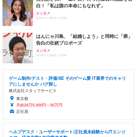
務用 おしゃれ パソコンチェア (ブラック)
白！「私は誰の本命にもなれず」
Sezlife オフィスチェア デスクチェア 疲れない テレ
【整備済み品】Dell E2724HS 27インチ 液晶モニタ
Smart Basic(スマートベーシック) 【Amazon.co.jp
エンタメ
ワーク チェア 強化バックレスト 30度ロッキング機
ー フルHD（1920×1080）VA 非光沢 HDMI/DisplayP
限定】 Smart Basic アイリスオーヤマ ペットシーツ
2016.11.29(火) 10:43
能 人間工学 椅子 腰サポート 90度跳ね上げ式アーム
ort/VGA スピーカー内蔵 高さ調整 スイベル VESA対
超厚型 お徳用 ワイド 100枚入 (x 1) (ケース販売)
レスト 3Dヘッドレスト ハンガー付き 高反発クッシ
応 ComfortView ビジネス向け
￥7,680
￥15,800
￥3,670
ョン PCチェア 通気性メッシュ ゲーミング/勉強/事
はんにゃ川島、「結婚しよう」と同時に「癌」
務用 おしゃれ パソコンチェア (ホワイト)
告白の壮絶プロポーズ
ANDWINT オフィスチェア デスクチェア 肘なし メ
【MiniLED/24.5inch/280Hz/FHD】GRAPHT THE S
アイリスオーヤマ ペットシーツ 超厚型 お徳用 レギ
エンタメ
ッシュ 通気性 ランバーサポート付き 腰サポート ガ
HOOTER Gaming Monitor 24” Essential ゲーミン
ュラー 200枚入【Amazon.co.jp限定】
2016.11.29(火) 10:43
ス圧無段階昇降 360度回転 キャスター付き コンパク
グモニター QD 24.5インチ 1ms FHD 量子ドット 残
ト 幅52×奥行58.5×高さ84～96cm テレワーク 在宅
像低減 (3年保証 | 輝点保証 | 日本メーカー)
￥3,731
￥4,139
￥34,980
勤務 ブラック
ゲーム制作/テスト・評価/SE そのゲーム愛 IT業界でのキャリ
アにしませんか バグ探し
株式会社スタッフサービス
東京都
月給24万5,000円～50万円
正社員
ヘルプデスク・ユーザーサポート/正社員未経験からITエンジ