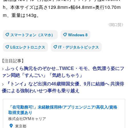
h。本体サイズは高さ129.8mm×幅64.8mm×奥行10.70m
m、重量は143g。
《関口賢》
スマートフォン（スマホ）
Windows 8
LGエレクトロニクス
IT・デジタルトピックス
【注目記事】
>
ふっくら胸元をのぞかせ...TWICE・モモ、色気漂う姿にフ
ァン悶絶「すんごい」「気絶しちゃう」
>
『トンイ』など出演の46歳韓国女優、9月に結婚へ 共演俳
優による強制わいせつ事件も乗り越え
「在宅勤務可!」未経験採用枠/アプリエンジニア/高収入/資格
取得支援あり
株式会社DYMキャリア
東京都