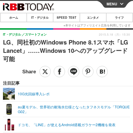
MENU
CLOSE
ホーム
IT・デジタル
SPEED TEST
エンタメ
ライフ
ホーム
IT・デジタル
IT・デジタル
スマートフォン
2015.5.18（月）15:30
LG、同社初のWindows Phone 8.1スマホ「LG
IT・デジタルTOP
スマートフォン
SPEED TEST
Lancet」……Windows 10へのアップグレード
ネタ
ガジェット・ツール
可能
エンタメ
ショッピング
その他
エンタメTOP
映画・ドラマ
ライフ
韓流・K-POP
韓国・芸能
注目記事
ライフTOP
グルメ
リリース一覧
音楽
スポーツ
10G光回線導入レポ
ペット
ショッピング
プッシュ通知の停止方法
グラビア
ブログ
その他
au夏モデル、世界初の耐海水仕様となったタフネスモデル「TORQUE
G02」
ショッピング
その他
ドコモ、「LINE」が使えるAndroid搭載ガラケー2機種を発表