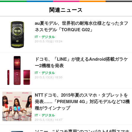
SIHOO B100 オフィスチェア／デスクチェア メッシ
Amazonベーシック ペットシーツ 厚型 ワイド 42枚
EV2740X-WT | 27.0型4K UHD・USB Type-C・ホワ
ュチェア 人間工学 疲れない ブラック
x2袋(84枚) ホワイト(吸収面:ライトブルー)
関連ニュース
イト
￥27,999
￥3,234
￥109,572
au夏モデル、世界初の耐海水仕様となったタフ
ネスモデル「TORQUE G02」
Sezlife オフィスチェア デスクチェア 疲れない テレ
【純正品】27"ゲーミングモニター DualSense 充電
ネオ・ルーライフ ネオ・オムツ L 中型犬用 26枚入
IT・デジタル
ワーク チェア 強化バックレスト 30度ロッキング機
2015.5.15(金) 15:24
フック付き（CFI-ZDM1J）
り 単品
能 人間工学 椅子 腰サポート 90度跳ね上げ式アーム
レスト 3Dヘッドレスト ハンガー付き 高反発クッシ
￥49,979
￥1,800
￥7,680
ョン PCチェア 通気性メッシュ ゲーミング/勉強/事
ドコモ、「LINE」が使えるAndroid搭載ガラケ
務用 おしゃれ パソコンチェア (ブラック)
ー2機種を発表
Sezlife オフィスチェア デスクチェア 疲れない テレ
【整備済み品】Dell E2724HS 27インチ 液晶モニタ
Smart Basic(スマートベーシック) 【Amazon.co.jp
IT・デジタル
ワーク チェア 強化バックレスト 30度ロッキング機
ー フルHD（1920×1080）VA 非光沢 HDMI/DisplayP
限定】 Smart Basic アイリスオーヤマ ペットシーツ
2015.5.13(水) 18:00
能 人間工学 椅子 腰サポート 90度跳ね上げ式アーム
ort/VGA スピーカー内蔵 高さ調整 スイベル VESA対
超厚型 お徳用 ワイド 100枚入 (x 1) (ケース販売)
レスト 3Dヘッドレスト ハンガー付き 高反発クッシ
応 ComfortView ビジネス向け
￥7,680
￥15,800
￥3,670
ョン PCチェア 通気性メッシュ ゲーミング/勉強/事
NTTドコモ、2015年夏のスマホ・タブレットを
務用 おしゃれ パソコンチェア (ホワイト)
発表……「PREMIUM 4G」対応モデルなど12機
ANDWINT オフィスチェア デスクチェア 肘なし メ
【MiniLED/24.5inch/280Hz/FHD】GRAPHT THE S
アイリスオーヤマ ペットシーツ 超厚型 お徳用 レギ
種がラインナップ
ッシュ 通気性 ランバーサポート付き 腰サポート ガ
HOOTER Gaming Monitor 24” Essential ゲーミン
ュラー 200枚入【Amazon.co.jp限定】
ス圧無段階昇降 360度回転 キャスター付き コンパク
グモニター QD 24.5インチ 1ms FHD 量子ドット 残
IT・デジタル
ト 幅52×奥行58.5×高さ84～96cm テレワーク 在宅
像低減 (3年保証 | 輝点保証 | 日本メーカー)
￥3,731
2015.5.13(水) 14:47
￥4,139
￥34,980
勤務 ブラック
ソニー、“ドコモ専用”のコンパクト4.6型スマホ