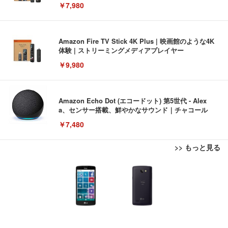
￥7,980
Amazon Fire TV Stick 4K Plus | 映画館のような4K
体験 | ストリーミングメディアプレイヤー
￥9,980
Amazon Echo Dot (エコードット) 第5世代 - Alex
a、センサー搭載、鮮やかなサウンド｜チャコール
￥7,480
>> もっと見る
[EdoErgo] オフィスチェア 椅子 テレワーク 疲れな
EIZO ビジネス向けプレミアムモニター | FlexScan
Amazonベーシック ペットシーツ 薄型 レギュラー 1
い 跳ね上げ式アームレスト コンパクト 約105度ロッ
EV3240X-WT | 31.5型4K UHD・USB Type-C・ホワ
回使い捨て 無香料 ホワイト 300枚
キング pc 事務椅子 360度回転 座面昇降 強化ナイロ
イト
ン樹脂ベース 通気性メッシュ 在宅ワーク H-WY01
￥3,373
￥5,699
￥105,595
(黒網+黒枠+黒足)
EIZO ビジネス向けプレミアムモニター | FlexScan