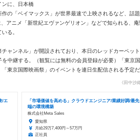
インに、日本橋
新作の「ベイマックス」が世界最速で上映されるなど、話題
は、アニメ「新世紀エヴァンゲリオン」などで知られる、庵
ている。
チャンネル」が開設されており、本日のレッドカーペット
子を中継する。（観覧には無料の会員登録が必要）「東京
、「東京国際映画祭」のイベントを連日生配信される予定だ
《田中沙
/エ
「市場価値を高める」クラウドエンジニア/業績好調/最先
端の環境構築
株式会社Meta Sales
愛知県
月給29万7,400円～57万円
正社員