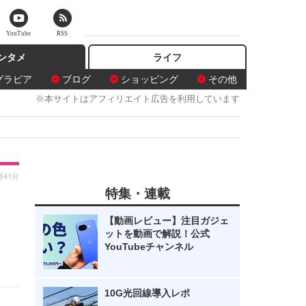
YouTube
RSS
ンタメ
ライフ
グラビア
ブログ
ショッピング
その他
※本サイトはアフィリエイト広告を利用しています
時41分
特集・連載
ッ
【動画レビュー】注目ガジェ
ットを動画で解説！公式
YouTubeチャンネル
10G光回線導入レポ