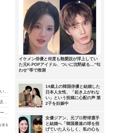
イケメン俳優と何度も熱愛説が浮上してい
た元K-POPアイドル、ついに沈黙破る…“匂
わせ”等で推測
14歳上の韓国俳優と結婚した
齋藤飛鳥、坂口健太郎に「え～恋人？ごめんなさい…」と謝罪！坂口「告白する前にフラれました」
日本人女性、「起き上がれな
い」という投稿に心配の声 第
橋本愛、『東京国際映画祭』で“ミニシアター愛”語る「映画館でしか…」
2子を妊娠中
伊藤沙莉、橋本愛ら『東京国際映画祭』レッドカーペットで美の競演！
女優ジアン、元プロ野球選手
と結婚へ「韓国最速の球を投
を送る
げていた人らしく、私の心も