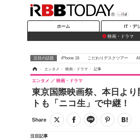
ホーム
IT・デ
映画・ドラマ
注目の話題
iPhone 16
こだわりデスクツアー
A
ホーム
›
エンタメ
›
映画・ドラマ
›
記事
エンタメ
映画・ドラマ
東京国際映画祭、本日より
トも「ニコ生」で中継！
注目記事