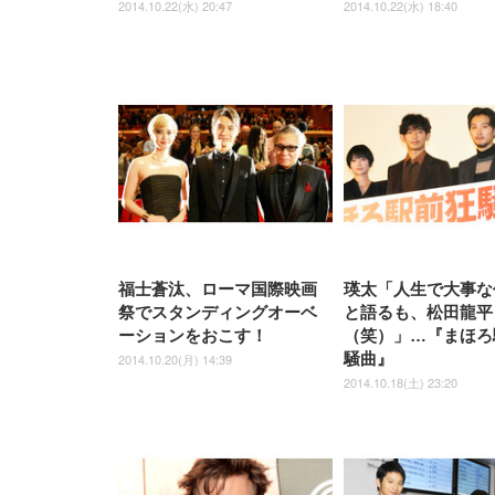
2014.10.22(水) 20:47
2014.10.22(水) 18:40
福士蒼汰、ローマ国際映画
瑛太「人生で大事な
祭でスタンディングオーベ
と語るも、松田龍平
ーションをおこす！
（笑）」…『まほろ
騒曲』
2014.10.20(月) 14:39
2014.10.18(土) 23:20