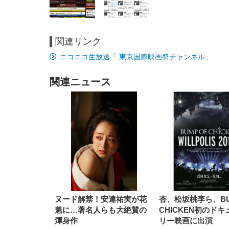
関連リンク
EIZO ビジネス向けプレミア
EIZO ビジネス向けプレミア
【純
[EdoErgo] オフィスチェア 椅
Amazonベーシック ペットシ
SIHOO B100 オフィスチェア
Amazonベーシック ペットシ
ムモニター | FlexScan
ムモニター | FlexScan
ニタ
ニコニコ生放送「 東京国際映画祭チャンネル」
子 テレワーク 疲れない 跳ね
ーツ 薄型 レギュラー 1回使い
／デスクチェア メッシュチェ
ーツ 厚型 ワイド 42枚x2袋(84
EV3240X-WT | 31.5型4K
EV2740X-WT | 27.0型4K
ク付
上げ式アームレスト コンパク
捨て 無香料 ホワイト 300枚
ア 人間工学 疲れない ブラッ
枚) ホワイト(吸収面:ライトブ
UHD・USB Type-C・ホワイ
UHD・USB Type-C・ホワイ
ト 約105度ロッキング pc 事務
￥105,595
￥109,572
ク
ルー)
￥4
ト
ト
関連ニュース
￥5,699
￥3,373
￥27,999
￥3,234
椅子 360度回転 座面昇降 強化
ナイロン樹脂ベース 通気性メ
ッシュ 在宅ワーク H-
WY01(黒網+黒枠+黒足)
ヌード解禁！安達祐実が花
杏、松坂桃李ら、BU
魁に…著名人らも大絶賛の
CHICKEN初のド
渾身作
リー映画に出演