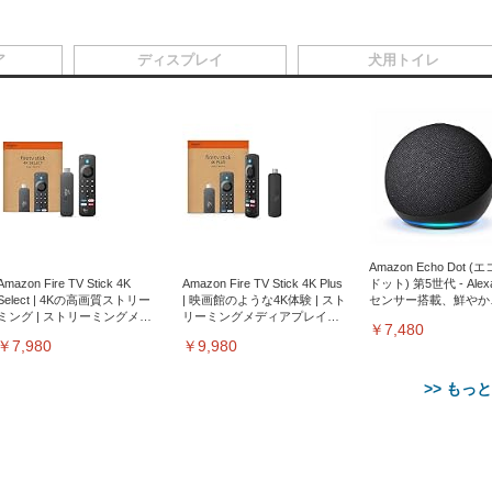
ア
ディスプレイ
犬用トイレ
Amazon Echo Dot (
Amazon Fire TV Stick 4K
Amazon Fire TV Stick 4K Plus
ドット) 第5世代 - Ale
Select | 4Kの高画質ストリー
| 映画館のような4K体験 | スト
センサー搭載、鮮やか
ミング | ストリーミングメデ
リーミングメディアプレイヤ
サウンド｜チャコール
￥7,480
ィアプレイヤー
ー
￥7,980
￥9,980
>> もっ