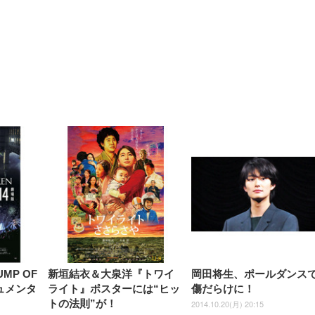
【整備済み品】Dell
【MiniLED/24.5inch/280Hz/
正品】27"ゲーミングモ
ANDWINT オフィスチ
アイリスオーヤマ ペ
Sezlife オフィスチェア デスク
ネオ・ルーライフ ネオ・オム
E2724HS 27インチ 液晶モ
Sezlife オフィスチェア デスク
Smart Basic(スマートベーシ
GRAPHT THE SHOOTER
ー DualSense 充電フッ
ア デスクチェア 肘なし
シーツ 超厚型 お徳用 
チェア 疲れない テレワーク
ツ L 中型犬用 26枚入り 単品
ニター フル
チェア 疲れない テレワーク
ック) 【Amazon.co.jp限定】
Gaming Monitor 24” Essential
き（CFI-ZDM1J）
ッシュ 通気性 ランバ
ュラー 200枚入
チェア 強化バックレスト 30
HD（1920×1080）VA 非光
チェア 強化バックレスト 30度
Smart Basic アイリスオーヤマ
ーミングモニター QD 24.5イ
ポート付き 腰サポート
【Amazon.co.jp限定】
￥1,800
￥15,800
￥34,980
9,979
度ロッキング機能 人間工学 椅
沢 HDMI/DisplayPort/VGA
ロッキング機能 人間工学 椅子
ペットシーツ 超厚型 お徳用
￥4,139
￥3,731
1ms FHD 量子ドット 残像低減
ス圧無段階昇降 360度
￥7,680
￥7,680
￥3,670
子 腰サポート 90度跳ね上げ
スピーカー内蔵 高さ調整 ス
腰サポート 90度跳ね上げ式ア
ワイド 100枚入 (x 1) (ケース
年保証 | 輝点保証 | 日本メーカ
転 キャスター付き コ
式アームレスト 3Dヘッドレス
イベル VESA対応
ームレスト 3Dヘッドレスト
販売)
クト 幅52×奥行58.5×
ト ハンガー付き 高反発クッシ
ComfortView ビジネス向け
ハンガー付き 高反発クッショ
84～96cm テレワーク
ョン PCチェア 通気性メッシ
ン PCチェア 通気性メッシュ
宅勤務 ブラック
ュ ゲーミング/勉強/事務用 お
ゲーミング/勉強/事務用 おし
しゃれ パソコンチェア (ブラ
ゃれ パソコンチェア (ホワイ
ック)
ト)
MP OF
新垣結衣＆大泉洋『トワイ
岡田将生、ポールダンス
キュメンタ
ライト』ポスターには“ヒッ
傷だらけに！
トの法則”が！
2014.10.20(月) 20:15