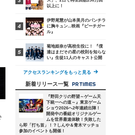
ス」、2日で再生回数250万回
以上に！
伊野尾慧が山本美月のパンチラ
に胸キュン...映画『ピーチガー
FHD】
ェ
ット
ル』
 メ
レギ
 ゲ
ーサ
ンチ
 ガ
菊地姫奈が高校生役に！ 『僕
 (3
回
ー)
ンパ
達はまだその星の校則を知らな
高さ
い』生徒11人のキャスト公開
 在
アクセスランキングをもっと見る
新着リリース一覧
『野田クリの野望～ゲーム天
下統一への道～』東京ゲーム
ショウ2026へ2年連続出陣！
開発中の番組オリジナルゲー
で
ムを世界最速体験！失敗した
ら即「打ち首」！？しんや＆青木マッチョ
参加のイベントも開催！