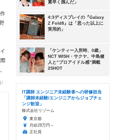
素早く掴んだ」
作
4:3ディスプレイの『Galaxy
野
Z Fold8』は「思った以上に
実用的」
「ケンティー入所時、0歳」
イ
NCT WISH・サクヤ、中島健
国際
人と“プロアイドル感”満載
2SHOT
。
織》
IT講師 エンジニア未経験者への研修担当
「講師未経験/エンジニアからジョブチェ
ンジ歓迎」
株式会社リゾーム
東京都
月給28万円～
正社員