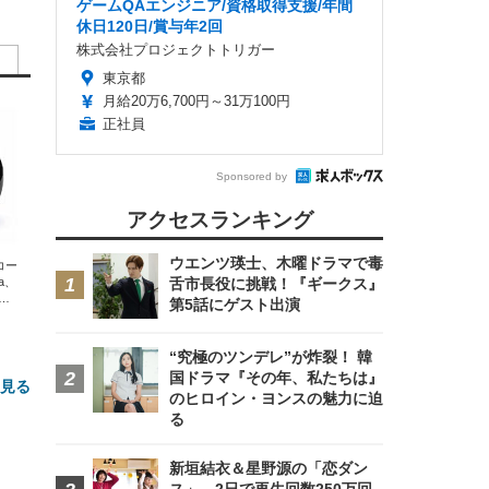
ゲームQAエンジニア/資格取得支援/年間
休日120日/賞与年2回
株式会社プロジェクトトリガー
東京都
月給20万6,700円～31万100円
正社員
Sponsored by
アクセスランキング
ウエンツ瑛士、木曜ドラマで毒
エコー
xa、
舌市長役に挑戦！『ギークス』
な
第5話にゲスト出演
“究極のツンデレ”が炸裂！ 韓
国ドラマ『その年、私たちは』
と見る
のヒロイン・ヨンスの魅力に迫
る
新垣結衣＆星野源の「恋ダン