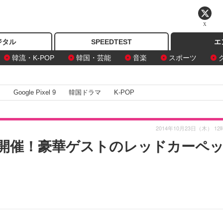
X
ジタル
SPEEDTEST
エ
韓流・K-POP
韓国・芸能
音楽
スポーツ
I
Google Pixel 9
韓国ドラマ
K-POP
2014年10月23日（木） 12
開催！豪華ゲストのレッドカーペ