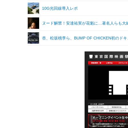
10G光回線導入レポ
ヌード解禁！安達祐実が花魁に…著名人らも大
杏、松坂桃李ら、BUMP OF CHICKEN初の