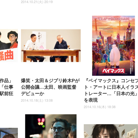
2014.10.21(火) 20:19
作品」
爆笑・太田＆ジブリ鈴木Pが
『ベイマックス』コンセ
「仕事
公開会議…太田、映画監督
ト・アートに日本人イラ
駅前狂
デビューか
トレーター…「日本の光
を表現
2014.10.18(土) 13:08
2014.10.16(木) 18:38