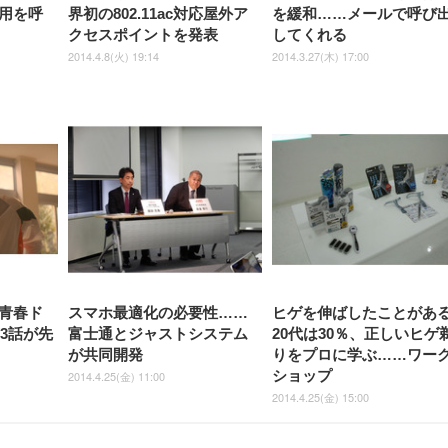
用を呼
界初の802.11ac対応屋外ア
を緩和……メールで呼び
クセスポイントを発表
してくれる
2014.4.8(火) 19:14
2014.3.27(木) 17:00
青春ド
スマホ最適化の必要性……
ヒゲを伸ばしたことがあ
3話が先
富士通とジャストシステム
20代は30％、正しいヒゲ
が共同開発
りをプロに学ぶ……ワー
ショップ
2014.4.25(金) 11:00
2014.4.25(金) 15:00