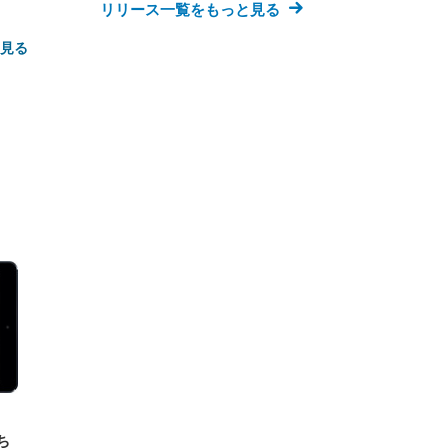
リリース一覧をもっと見る
と見る
FHD】
ェ
ット
 メ
レギ
 ゲ
ーサ
ンチ
 ガ
 (3
回
ー)
ンパ
高さ
 在
ち