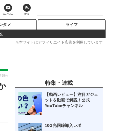
YouTube
RSS
ンタメ
ライフ
他
※本サイトはアフィリエイト広告を利用しています
時38分
特集・連載
か
【動画レビュー】注目ガジェ
ットを動画で解説！公式
YouTubeチャンネル
10G光回線導入レポ