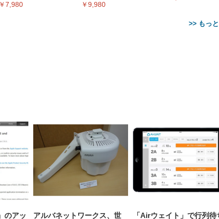
￥7,980
￥9,980
>> もっ
【整備済み品】Dell
【MiniLED/24.5inch/280Hz/
正品】27"ゲーミングモ
ANDWINT オフィスチ
アイリスオーヤマ ペ
Sezlife オフィスチェア デスク
ネオ・ルーライフ ネオ・オム
E2724HS 27インチ 液晶モ
Sezlife オフィスチェア デスク
Smart Basic(スマートベーシ
GRAPHT THE SHOOTER
ー DualSense 充電フッ
ア デスクチェア 肘なし
シーツ 超厚型 お徳用 
チェア 疲れない テレワーク
ツ L 中型犬用 26枚入り 単品
ニター フル
チェア 疲れない テレワーク
ック) 【Amazon.co.jp限定】
Gaming Monitor 24” Essential
き（CFI-ZDM1J）
ッシュ 通気性 ランバ
ュラー 200枚入
チェア 強化バックレスト 30
HD（1920×1080）VA 非光
チェア 強化バックレスト 30度
Smart Basic アイリスオーヤマ
ーミングモニター QD 24.5イ
ポート付き 腰サポート
【Amazon.co.jp限定】
￥1,800
￥15,800
￥34,980
9,979
度ロッキング機能 人間工学 椅
沢 HDMI/DisplayPort/VGA
ロッキング機能 人間工学 椅子
ペットシーツ 超厚型 お徳用
￥4,139
￥3,731
1ms FHD 量子ドット 残像低減
ス圧無段階昇降 360度
￥7,680
￥7,680
￥3,670
子 腰サポート 90度跳ね上げ
スピーカー内蔵 高さ調整 ス
腰サポート 90度跳ね上げ式ア
ワイド 100枚入 (x 1) (ケース
年保証 | 輝点保証 | 日本メーカ
転 キャスター付き コ
式アームレスト 3Dヘッドレス
イベル VESA対応
ームレスト 3Dヘッドレスト
販売)
クト 幅52×奥行58.5×
ト ハンガー付き 高反発クッシ
ComfortView ビジネス向け
ハンガー付き 高反発クッショ
84～96cm テレワーク
ョン PCチェア 通気性メッシ
ン PCチェア 通気性メッシュ
宅勤務 ブラック
ュ ゲーミング/勉強/事務用 お
ゲーミング/勉強/事務用 おし
しゃれ パソコンチェア (ブラ
ゃれ パソコンチェア (ホワイ
ック)
ト)
i」のアッ
アルバネットワークス、世
「Airウェイト」で行列待