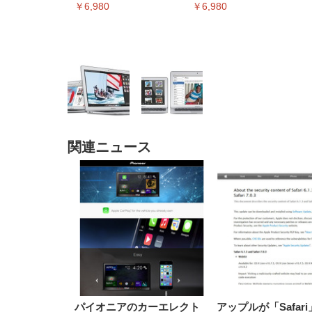
￥6,980
￥6,980
関連ニュース
EIZO ビジネス向けプレミア
EIZO ビジネス向けプレミア
【純
[EdoErgo] オフィスチェア 椅
Amazonベーシック ペットシ
SIHOO B100 オフィスチェア
Amazonベーシック ペットシ
ムモニター | FlexScan
ムモニター | FlexScan
ニタ
子 テレワーク 疲れない 跳ね
ーツ 薄型 レギュラー 1回使い
／デスクチェア メッシュチェ
ーツ 厚型 ワイド 42枚x2袋(84
EV3240X-WT | 31.5型4K
EV2740X-WT | 27.0型4K
ク付
上げ式アームレスト コンパク
捨て 無香料 ホワイト 300枚
ア 人間工学 疲れない ブラッ
枚) ホワイト(吸収面:ライトブ
UHD・USB Type-C・ホワイ
UHD・USB Type-C・ホワイ
ト 約105度ロッキング pc 事務
￥105,595
￥109,572
ク
ルー)
￥4
ト
ト
￥5,699
￥3,373
￥27,999
￥3,234
椅子 360度回転 座面昇降 強化
ナイロン樹脂ベース 通気性メ
ッシュ 在宅ワーク H-
WY01(黒網+黒枠+黒足)
パイオニアのカーエレクト
アップルが「Safar