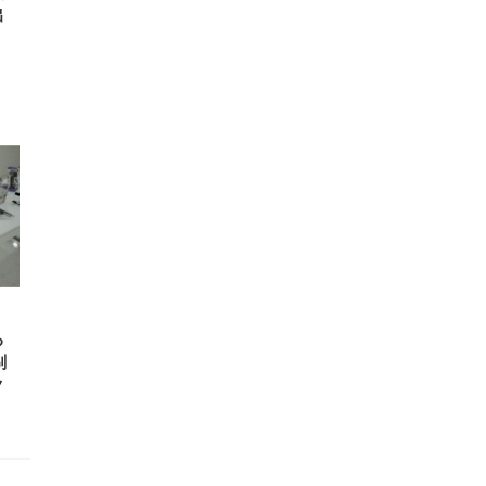
出
る
剃
ク