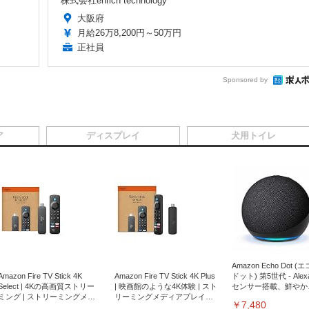
株式会社enrich technology
大阪府
月給26万8,200円～50万円
正社員
Sponsored by
ア
ディスプレイ
犬用トイレ
Amazon Echo Dot (
Amazon Fire TV Stick 4K
Amazon Fire TV Stick 4K Plus
ドット) 第5世代 - Ale
Select | 4Kの高画質ストリー
| 映画館のような4K体験 | スト
センサー搭載、鮮やか
ミング | ストリーミングメデ
リーミングメディアプレイヤ
サウンド｜チャコール
￥7,480
ィアプレイヤー
ー