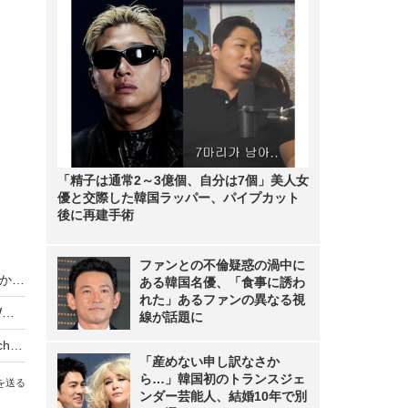
「精子は通常2～3億個、自分は7個」美人女
優と交際した韓国ラッパー、パイプカット
後に再建手術
ファンとの不倫疑惑の渦中に
【新連載・ビジネスマンのMacスキル】「これだからMacは…」と言われない、Windowsで文字化けしないzipを作ろう！
ある韓国名優、「食事に誘わ
れた」あるファンの異なる視
MacBookの新製品や音声アシスタント端末も？WWDC 2017で発表されそうなアップル製品・サービス
線が話題に
新型MacBook Proを旧型と徹底比較！新機能Touch Bar、間引かれた“端子問題”をレビュー
「産めない申し訳なさか
ら…」韓国初のトランスジェ
を送る
ンダー芸能人、結婚10年で別