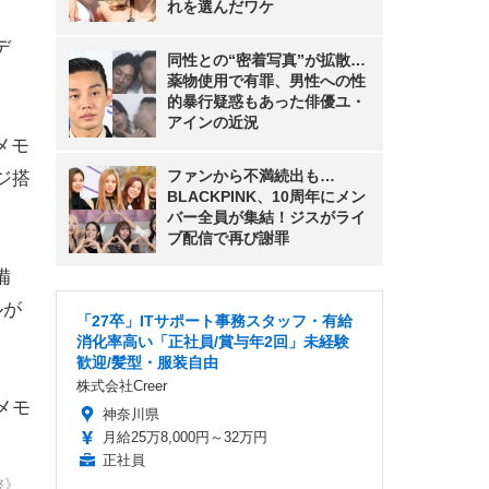
れを選んだワケ
デ
同性との“密着写真”が拡散…
薬物使用で有罪、男性への性
的暴行疑惑もあった俳優ユ・
アインの近況
Bメモ
ファンから不満続出も…
ジ搭
BLACKPINK、10周年にメン
バー全員が集結！ジスがライ
ブ配信で再び謝罪
備
ルが
「27卒」ITサポート事務スタッフ・有給
消化率高い「正社員/賞与年2回」未経験
歓迎/髪型・服装自由
株式会社Creer
Bメモ
神奈川県
月給25万8,000円～32万円
正社員
啓》