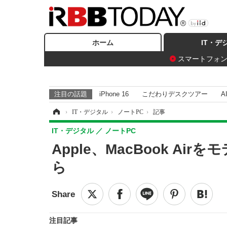
ホーム
IT・デ
スマートフォ
注目の話題
iPhone 16
こだわりデスクツアー
A
ホーム
›
IT・デジタル
›
ノートPC
›
記事
IT・デジタル
ノートPC
Apple、MacBook Ai
ら
注目記事