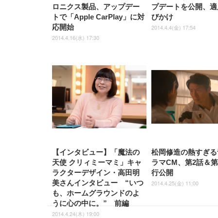
ロニクス製品、アップデー
プデートを公開、適
トで「Apple CarPlay」に対
びかけ
応開始
2014.4.4(金) 17:54
2014.4.16(水) 17:30
【インタビュー】「魔法の
松岡修造の熱すぎる
天使 クリィミーマミ」キャ
ラマCM、第2話＆第
ラクターデザイン・高田明
行公開
美さんインタビュー “いつ
2014.4.25(金) 11:00
も、ホームグラウンドのよ
うに心の中に。” 前編
2014.4.24(木) 19:00