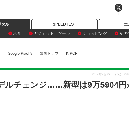
X
ジタル
SPEEDTEST
エ
ン
ネタ
ガジェット・ツール
ショッピング
その
I
Google Pixel 9
韓国ドラマ
K-POP
2014年4月29日（火） 23
rをモデルチェンジ……新型は9万5904円