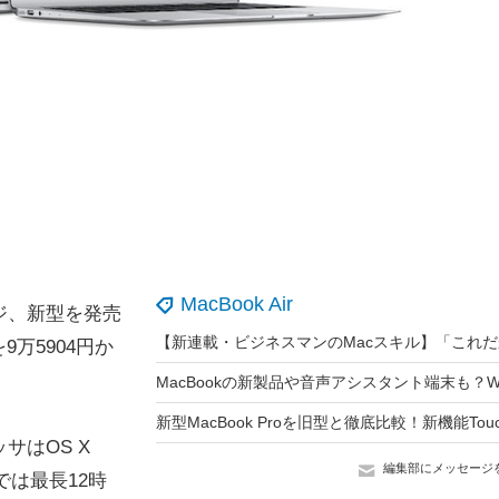
MacBook Air
ェンジ、新型を発売
万5904円か
セッサはOS X
編集部にメッセージ
irでは最長12時