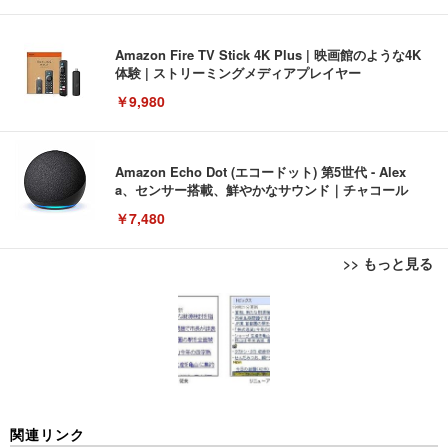
Amazon Fire TV Stick 4K Plus | 映画館のような4K
体験 | ストリーミングメディアプレイヤー
￥9,980
Amazon Echo Dot (エコードット) 第5世代 - Alex
a、センサー搭載、鮮やかなサウンド｜チャコール
￥7,480
>> もっと見る
[EdoErgo] オフィスチェア 椅子 テレワーク 疲れな
EIZO ビジネス向けプレミアムモニター | FlexScan
Amazonベーシック ペットシーツ 薄型 レギュラー 1
い 跳ね上げ式アームレスト コンパクト 約105度ロッ
EV3240X-WT | 31.5型4K UHD・USB Type-C・ホワ
回使い捨て 無香料 ホワイト 300枚
キング pc 事務椅子 360度回転 座面昇降 強化ナイロ
イト
ン樹脂ベース 通気性メッシュ 在宅ワーク H-WY01
￥3,373
￥5,699
￥105,595
(黒網+黒枠+黒足)
EIZO ビジネス向けプレミアムモニター | FlexScan
SIHOO B100 オフィスチェア／デスクチェア メッシ
Amazonベーシック ペットシーツ 厚型 ワイド 42枚
関連リンク
EV2740X-WT | 27.0型4K UHD・USB Type-C・ホワ
ュチェア 人間工学 疲れない ブラック
x2袋(84枚) ホワイト(吸収面:ライトブルー)