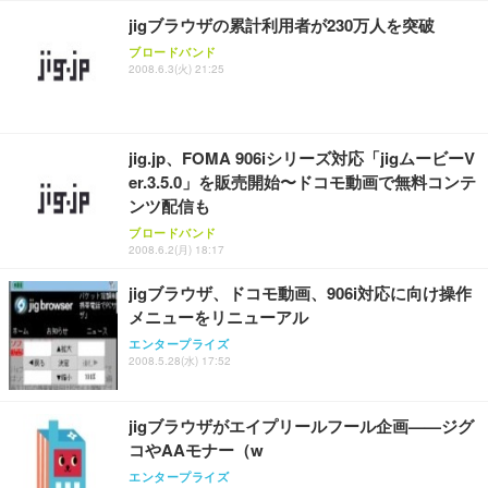
jigブラウザの累計利用者が230万人を突破
ブロードバンド
2008.6.3(火) 21:25
jig.jp、FOMA 906iシリーズ対応「jigムービーV
er.3.5.0」を販売開始〜ドコモ動画で無料コンテ
ンツ配信も
ブロードバンド
2008.6.2(月) 18:17
jigブラウザ、ドコモ動画、906i対応に向け操作
メニューをリニューアル
エンタープライズ
2008.5.28(水) 17:52
jigブラウザがエイプリールフール企画——ジグ
コやAAモナー（w
エンタープライズ