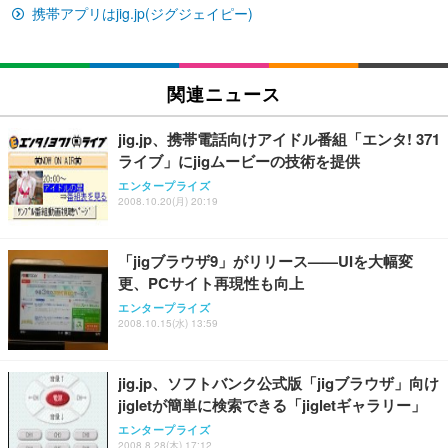
イト
携帯アプリはjig.jp(ジグジェイピー)
￥27,999
￥3,234
￥109,572
Sezlife オフィスチェア デスクチェア 疲れない テレ
関連ニュース
【純正品】27"ゲーミングモニター DualSense 充電
ネオ・ルーライフ ネオ・オムツ L 中型犬用 26枚入
ワーク チェア 強化バックレスト 30度ロッキング機
フック付き（CFI-ZDM1J）
り 単品
能 人間工学 椅子 腰サポート 90度跳ね上げ式アーム
jig.jp、携帯電話向けアイドル番組「エンタ! 371
レスト 3Dヘッドレスト ハンガー付き 高反発クッシ
￥49,979
￥1,800
￥7,680
ライブ」にjigムービーの技術を提供
ョン PCチェア 通気性メッシュ ゲーミング/勉強/事
務用 おしゃれ パソコンチェア (ブラック)
エンタープライズ
2008.10.20(月) 20:19
Sezlife オフィスチェア デスクチェア 疲れない テレ
【整備済み品】Dell E2724HS 27インチ 液晶モニタ
Smart Basic(スマートベーシック) 【Amazon.co.jp
ワーク チェア 強化バックレスト 30度ロッキング機
ー フルHD（1920×1080）VA 非光沢 HDMI/DisplayP
限定】 Smart Basic アイリスオーヤマ ペットシーツ
能 人間工学 椅子 腰サポート 90度跳ね上げ式アーム
ort/VGA スピーカー内蔵 高さ調整 スイベル VESA対
超厚型 お徳用 ワイド 100枚入 (x 1) (ケース販売)
「jigブラウザ9」がリリース——UIを大幅変
レスト 3Dヘッドレスト ハンガー付き 高反発クッシ
応 ComfortView ビジネス向け
￥7,680
￥15,800
￥3,670
ョン PCチェア 通気性メッシュ ゲーミング/勉強/事
更、PCサイト再現性も向上
務用 おしゃれ パソコンチェア (ホワイト)
エンタープライズ
ANDWINT オフィスチェア デスクチェア 肘なし メ
【MiniLED/24.5inch/280Hz/FHD】GRAPHT THE S
2008.10.15(水) 13:59
アイリスオーヤマ ペットシーツ 超厚型 お徳用 レギ
ッシュ 通気性 ランバーサポート付き 腰サポート ガ
HOOTER Gaming Monitor 24” Essential ゲーミン
ュラー 200枚入【Amazon.co.jp限定】
ス圧無段階昇降 360度回転 キャスター付き コンパク
グモニター QD 24.5インチ 1ms FHD 量子ドット 残
ト 幅52×奥行58.5×高さ84～96cm テレワーク 在宅
像低減 (3年保証 | 輝点保証 | 日本メーカー)
￥3,731
jig.jp、ソフトバンク公式版「jigブラウザ」向け
￥4,139
￥34,980
勤務 ブラック
jigletが簡単に検索できる「jigletギャラリー」
エンタープライズ
2008.8.28(木) 17:12