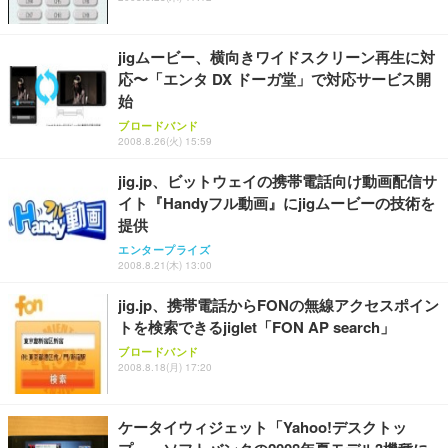
jigムービー、横向きワイドスクリーン再生に対
応〜「エンタ DX ドーガ堂」で対応サービス開
始
ブロードバンド
2008.8.26(火) 15:59
jig.jp、ビットウェイの携帯電話向け動画配信サ
イト『Handyフル動画』にjigムービーの技術を
提供
エンタープライズ
2008.8.21(木) 13:00
jig.jp、携帯電話からFONの無線アクセスポイン
トを検索できるjiglet「FON AP search」
ブロードバンド
2008.8.18(月) 17:20
ケータイウィジェット「Yahoo!デスクトッ