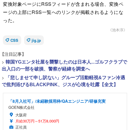
変換対象ページにRSSフィードが含まれる場合、変換ペ
ージの上部にRSS一覧へのリンクが掲載されるようにな
った。
《池本淳》
CSS
jig.jp
【注目記事】
>
韓国YGエンタ社屋を襲撃したのは日本人...ゴルフクラブで
出入口の一部を破損、警察が経緯を調査へ
>
「悲しませて申し訳ない」グループ活動軽視&ファン冷遇
で批判浴びるBLACKPINK、ジスが心境を吐露【全文】
「8月入社可」/未経験採用枠/QAエンジニア/研修充実
GOEN株式会社
大阪府
月給30万円～51万8,000円
正社員