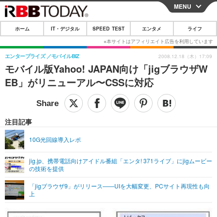
MENU
CLOSE
ホーム
IT・デジタル
SPEED TEST
エンタメ
ライフ
ホーム
IT・デジタル
エンタープライズ
モバイルBIZ
2008.12.18（木）17:09
モバイル版Yahoo! JAPAN向け「jigブラウザW
IT・デジタルTOP
スマートフォン
SPEED TEST
EB」がリニューアル〜CSSに対応
ネタ
ガジェット・ツール
エンタメ
ショッピング
その他
エンタメTOP
映画・ドラマ
ライフ
注目記事
韓流・K-POP
韓国・芸能
ライフTOP
グルメ
リリース一覧
10G光回線導入レポ
音楽
スポーツ
ペット
ショッピング
プッシュ通知の停止方法
jig.jp、携帯電話向けアイドル番組「エンタ! 371ライブ」にjigムービー
の技術を提供
グラビア
ブログ
その他
「jigブラウザ9」がリリース——UIを大幅変更、PCサイト再現性も向
ショッピング
その他
上