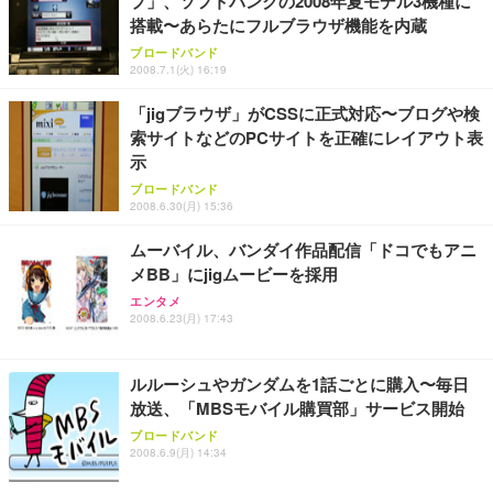
プ」、ソフトバンクの2008年夏モデル3機種に
搭載〜あらたにフルブラウザ機能を内蔵
ブロードバンド
2008.7.1(火) 16:19
「jigブラウザ」がCSSに正式対応〜ブログや検
索サイトなどのPCサイトを正確にレイアウト表
示
ブロードバンド
2008.6.30(月) 15:36
ムーバイル、バンダイ作品配信「ドコでもアニ
メBB」にjigムービーを採用
エンタメ
2008.6.23(月) 17:43
ルルーシュやガンダムを1話ごとに購入〜毎日
放送、「MBSモバイル購買部」サービス開始
ブロードバンド
2008.6.9(月) 14:34