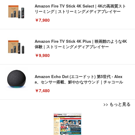
Amazon Fire TV Stick 4K Select | 4Kの高画質スト
リーミング | ストリーミングメディアプレイヤー
￥7,980
Amazon Fire TV Stick 4K Plus | 映画館のような4K
体験 | ストリーミングメディアプレイヤー
￥9,980
Amazon Echo Dot (エコードット) 第5世代 - Alex
a、センサー搭載、鮮やかなサウンド｜チャコール
￥7,480
>> もっと見る
[EdoErgo] オフィスチェア 椅子 テレワーク 疲れな
EIZO ビジネス向けプレミアムモニター | FlexScan
Amazonベーシック ペットシーツ 薄型 レギュラー 1
い 跳ね上げ式アームレスト コンパクト 約105度ロッ
EV3240X-WT | 31.5型4K UHD・USB Type-C・ホワ
回使い捨て 無香料 ホワイト 300枚
キング pc 事務椅子 360度回転 座面昇降 強化ナイロ
イト
ン樹脂ベース 通気性メッシュ 在宅ワーク H-WY01
￥3,373