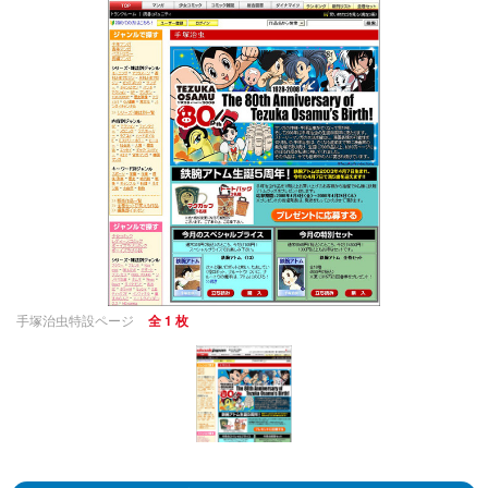
手塚治虫特設ページ
全 1 枚