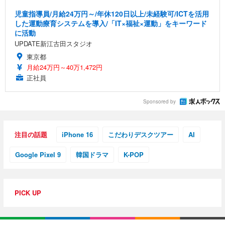
児童指導員/月給24万円～/年休120日以上/未経験可/ICTを活用
した運動療育システムを導入/「IT×福祉×運動」をキーワード
に活動
UPDATE新江古田スタジオ
東京都
月給24万円～40万1,472円
正社員
Sponsored by
注目の話題
iPhone 16
こだわりデスクツアー
AI
Google Pixel 9
韓国ドラマ
K-POP
PICK UP