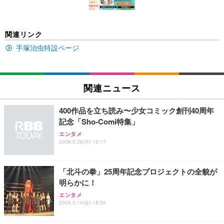
￥5,699
￥105,595
(黒網+黒枠+黒足)
EIZO ビジネス向けプレミアムモニター | FlexScan
SIHOO B100 オフィスチェア／デスクチェア メッシ
Amazonベーシック ペットシーツ 厚型 ワイド 42枚
関連リンク
EV2740X-WT | 27.0型4K UHD・USB Type-C・ホワ
ュチェア 人間工学 疲れない ブラック
x2袋(84枚) ホワイト(吸収面:ライトブルー)
イト
手塚治虫特設ページ
￥27,999
￥3,234
￥109,572
Sezlife オフィスチェア デスクチェア 疲れない テレ
関連ニュース
【純正品】27"ゲーミングモニター DualSense 充電
ネオ・ルーライフ ネオ・オムツ L 中型犬用 26枚入
ワーク チェア 強化バックレスト 30度ロッキング機
フック付き（CFI-ZDM1J）
り 単品
能 人間工学 椅子 腰サポート 90度跳ね上げ式アーム
400作品を立ち読み〜少女コミック創刊40周年
レスト 3Dヘッドレスト ハンガー付き 高反発クッシ
￥49,979
￥1,800
￥7,680
記念「Sho-Comi特集」
ョン PCチェア 通気性メッシュ ゲーミング/勉強/事
務用 おしゃれ パソコンチェア (ブラック)
エンタメ
2008.3.26(水) 15:17
Sezlife オフィスチェア デスクチェア 疲れない テレ
【整備済み品】Dell E2724HS 27インチ 液晶モニタ
Smart Basic(スマートベーシック) 【Amazon.co.jp
ワーク チェア 強化バックレスト 30度ロッキング機
ー フルHD（1920×1080）VA 非光沢 HDMI/DisplayP
限定】 Smart Basic アイリスオーヤマ ペットシーツ
能 人間工学 椅子 腰サポート 90度跳ね上げ式アーム
ort/VGA スピーカー内蔵 高さ調整 スイベル VESA対
超厚型 お徳用 ワイド 100枚入 (x 1) (ケース販売)
「北斗の拳」25周年記念プロジェクトの全貌が
レスト 3Dヘッドレスト ハンガー付き 高反発クッシ
応 ComfortView ビジネス向け
￥7,680
￥15,800
￥3,670
ョン PCチェア 通気性メッシュ ゲーミング/勉強/事
明らかに！
務用 おしゃれ パソコンチェア (ホワイト)
エンタメ
ANDWINT オフィスチェア デスクチェア 肘なし メ
【MiniLED/24.5inch/280Hz/FHD】GRAPHT THE S
2008.3.14(金) 18:34
アイリスオーヤマ ペットシーツ 超厚型 お徳用 レギ
ッシュ 通気性 ランバーサポート付き 腰サポート ガ
HOOTER Gaming Monitor 24” Essential ゲーミン
ュラー 200枚入【Amazon.co.jp限定】
ス圧無段階昇降 360度回転 キャスター付き コンパク
グモニター QD 24.5インチ 1ms FHD 量子ドット 残