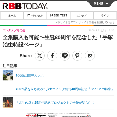
MENU
CLOSE
ホーム
IT・デジタル
SPEED TEST
エンタメ
ライフ
ホーム
IT・デジタル
エンタメ
その他
2008.4.7（月）12:26
全集購入も可能〜生誕80周年を記念した「手塚
IT・デジタルTOP
スマートフォン
SPEED TEST
治虫特設ページ」
ネタ
ガジェット・ツール
エンタメ
ショッピング
その他
エンタメTOP
映画・ドラマ
ライフ
注目記事
韓流・K-POP
韓国・芸能
ライフTOP
グルメ
リリース一覧
10G光回線導入レポ
音楽
スポーツ
ペット
ショッピング
プッシュ通知の停止方法
400作品を立ち読み〜少女コミック創刊40周年記念「Sho-Comi特集」
グラビア
ブログ
その他
ショッピング
その他
「北斗の拳」25周年記念プロジェクトの全貌が明らかに！