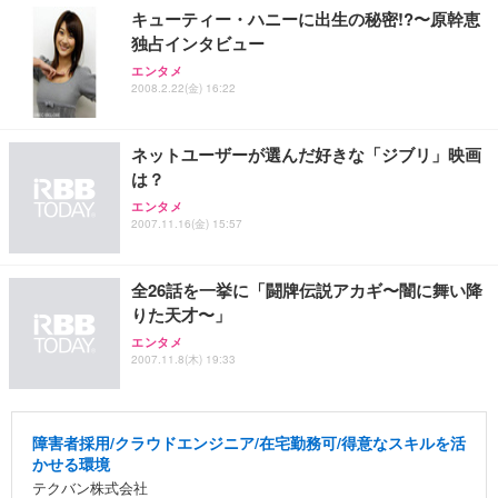
ト 幅52×奥行58.5×高さ84～96cm テレワーク 在宅
像低減 (3年保証 | 輝点保証 | 日本メーカー)
￥3,731
キューティー・ハニーに出生の秘密!?〜原幹恵
￥4,139
￥34,980
勤務 ブラック
独占インタビュー
エンタメ
2008.2.22(金) 16:22
ネットユーザーが選んだ好きな「ジブリ」映画
は？
エンタメ
2007.11.16(金) 15:57
全26話を一挙に「闘牌伝説アカギ〜闇に舞い降
りた天才〜」
エンタメ
2007.11.8(木) 19:33
障害者採用/クラウドエンジニア/在宅勤務可/得意なスキルを活
かせる環境
テクバン株式会社