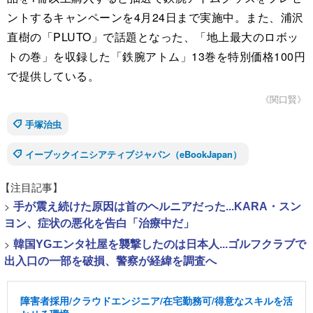
ントするキャンペーンを4月24日まで実施中。また、浦沢
直樹の「PLUTO」で話題となった、「地上最大のロボッ
トの巻」を収録した「鉄腕アトム」13巻を特別価格100円
で提供している。
《関口賢》
手塚治虫
イーブックイニシアティブジャパン（eBookJapan）
【注目記事】
>
手が震え続けた原因は首のヘルニアだった...KARA・スン
ヨン、症状の悪化を告白「治療中だ」
>
韓国YGエンタ社屋を襲撃したのは日本人...ゴルフクラブで
出入口の一部を破損、警察が経緯を調査へ
障害者採用/クラウドエンジニア/在宅勤務可/得意なスキルを活