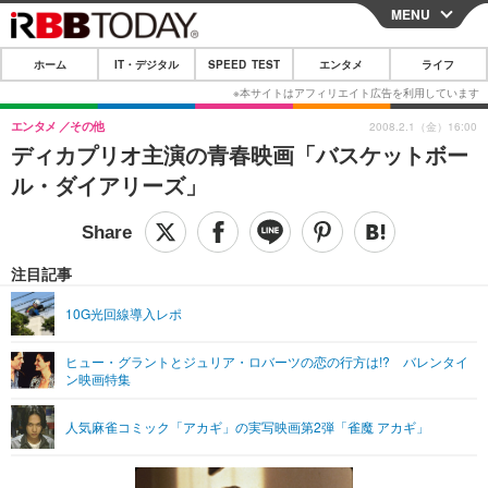
MENU
CLOSE
ホーム
IT・デジタル
SPEED TEST
エンタメ
ライフ
ホーム
IT・デジタル
エンタメ
その他
2008.2.1（金）16:00
ディカプリオ主演の青春映画「バスケットボー
IT・デジタルTOP
スマートフォン
SPEED TEST
ル・ダイアリーズ」
ネタ
ガジェット・ツール
エンタメ
ショッピング
その他
エンタメTOP
映画・ドラマ
ライフ
注目記事
韓流・K-POP
韓国・芸能
ライフTOP
グルメ
リリース一覧
10G光回線導入レポ
音楽
スポーツ
ペット
ショッピング
プッシュ通知の停止方法
ヒュー・グラントとジュリア・ロバーツの恋の行方は!? バレンタイ
ン映画特集
グラビア
ブログ
その他
ショッピング
その他
人気麻雀コミック「アカギ」の実写映画第2弾「雀魔 アカギ」