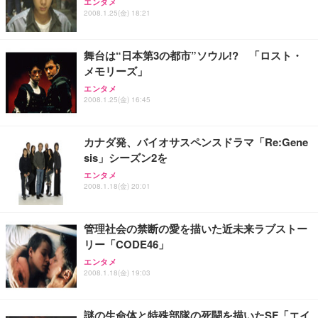
エンタメ
ANDWINT オフィスチェア デスクチェア 肘なし メ
【MiniLED/24.5inch/280Hz/FHD】GRAPHT THE S
2008.1.25(金) 18:21
アイリスオーヤマ ペットシーツ 超厚型 お徳用 レギ
ッシュ 通気性 ランバーサポート付き 腰サポート ガ
HOOTER Gaming Monitor 24” Essential ゲーミン
ュラー 200枚入【Amazon.co.jp限定】
ス圧無段階昇降 360度回転 キャスター付き コンパク
グモニター QD 24.5インチ 1ms FHD 量子ドット 残
ト 幅52×奥行58.5×高さ84～96cm テレワーク 在宅
像低減 (3年保証 | 輝点保証 | 日本メーカー)
￥3,731
舞台は“日本第3の都市”ソウル!? 「ロスト・
￥4,139
￥34,980
勤務 ブラック
メモリーズ」
エンタメ
2008.1.25(金) 16:45
カナダ発、バイオサスペンスドラマ「Re:Gene
sis」シーズン2を
エンタメ
2008.1.18(金) 20:01
管理社会の禁断の愛を描いた近未来ラブストー
リー「CODE46」
エンタメ
2008.1.18(金) 19:03
謎の生命体と特殊部隊の死闘を描いたSF「エイ