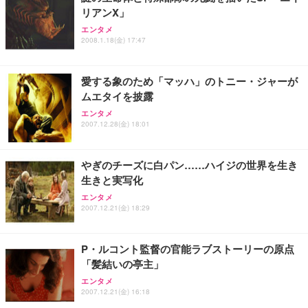
リアンX」
エンタメ
2008.1.18(金) 17:47
愛する象のため「マッハ」のトニー・ジャーが
ムエタイを披露
エンタメ
2007.12.28(金) 18:01
やぎのチーズに白パン……ハイジの世界を生き
生きと実写化
エンタメ
2007.12.21(金) 18:29
P・ルコント監督の官能ラブストーリーの原点
「髪結いの亭主」
エンタメ
2007.12.21(金) 16:18