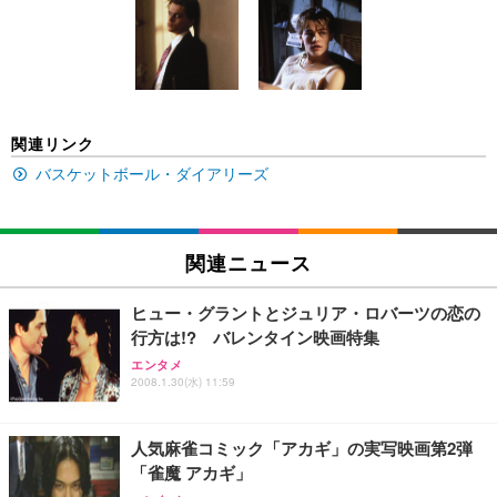
Amazonベーシック ペットシーツ 薄型 レギュラー 1
い 跳ね上げ式アームレスト コンパクト 約105度ロッ
EV3240X-WT | 31.5型4K UHD・USB Type-C・ホワ
回使い捨て 無香料 ホワイト 300枚
キング pc 事務椅子 360度回転 座面昇降 強化ナイロ
イト
ン樹脂ベース 通気性メッシュ 在宅ワーク H-WY01
￥3,373
￥5,699
￥105,595
(黒網+黒枠+黒足)
EIZO ビジネス向けプレミアムモニター | FlexScan
SIHOO B100 オフィスチェア／デスクチェア メッシ
Amazonベーシック ペットシーツ 厚型 ワイド 42枚
関連リンク
EV2740X-WT | 27.0型4K UHD・USB Type-C・ホワ
ュチェア 人間工学 疲れない ブラック
x2袋(84枚) ホワイト(吸収面:ライトブルー)
イト
バスケットボール・ダイアリーズ
￥27,999
￥3,234
￥109,572
Sezlife オフィスチェア デスクチェア 疲れない テレ
関連ニュース
【純正品】27"ゲーミングモニター DualSense 充電
ネオ・ルーライフ ネオ・オムツ L 中型犬用 26枚入
ワーク チェア 強化バックレスト 30度ロッキング機
フック付き（CFI-ZDM1J）
り 単品
能 人間工学 椅子 腰サポート 90度跳ね上げ式アーム
ヒュー・グラントとジュリア・ロバーツの恋の
レスト 3Dヘッドレスト ハンガー付き 高反発クッシ
￥49,979
￥1,800
￥7,680
行方は!? バレンタイン映画特集
ョン PCチェア 通気性メッシュ ゲーミング/勉強/事
務用 おしゃれ パソコンチェア (ブラック)
エンタメ
2008.1.30(水) 11:59
Sezlife オフィスチェア デスクチェア 疲れない テレ
【整備済み品】Dell E2724HS 27インチ 液晶モニタ
Smart Basic(スマートベーシック) 【Amazon.co.jp
ワーク チェア 強化バックレスト 30度ロッキング機
ー フルHD（1920×1080）VA 非光沢 HDMI/DisplayP
限定】 Smart Basic アイリスオーヤマ ペットシーツ
能 人間工学 椅子 腰サポート 90度跳ね上げ式アーム
ort/VGA スピーカー内蔵 高さ調整 スイベル VESA対
超厚型 お徳用 ワイド 100枚入 (x 1) (ケース販売)
人気麻雀コミック「アカギ」の実写映画第2弾
レスト 3Dヘッドレスト ハンガー付き 高反発クッシ
応 ComfortView ビジネス向け
￥7,680
￥15,800
￥3,670
ョン PCチェア 通気性メッシュ ゲーミング/勉強/事
「雀魔 アカギ」
務用 おしゃれ パソコンチェア (ホワイト)