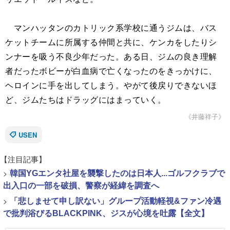
マンハッタンのカトリック系学校に通うジムは、バス
ケットチームに所属する仲間と共に、ケンカをしたりシ
ンナーを吸う不良少年だった。ある日、ジムの良き理解
者だったボビーが白血病で亡くなったのをきっかけに、
ヘロインに手を出してしまう。やがて後戻りできないほ
ど、ジムたちはドラッグにはまっていく。
《井藤祥子》
USEN
【注目記事】
>
韓国YGエンタ社屋を襲撃したのは日本人...ゴルフクラブで
出入口の一部を破損、警察が経緯を調査へ
>
「悲しませて申し訳ない」グループ活動軽視&ファン冷遇
で批判浴びるBLACKPINK、ジスが心境を吐露【全文】