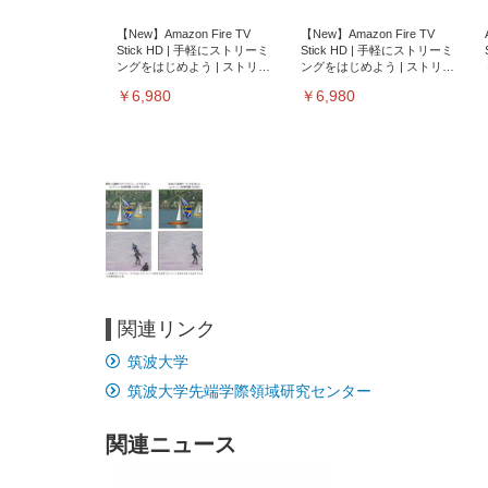
【New】Amazon Fire TV
【New】Amazon Fire TV
Stick HD | 手軽にストリーミ
Stick HD | 手軽にストリーミ
ングをはじめよう | ストリー
ングをはじめよう | ストリー
ミングメディアプレイヤー
ミングメディアプレイヤー
￥6,980
￥6,980
関連リンク
EIZO ビジネス向けプレミア
EIZO ビジネス向けプレミア
【純
[EdoErgo] オフィスチェア 椅
Amazonベーシック ペットシ
SIHOO B100 オフィスチェア
Amazonベーシック ペットシ
ムモニター | FlexScan
ムモニター | FlexScan
ニタ
筑波大学
子 テレワーク 疲れない 跳ね
ーツ 薄型 レギュラー 1回使い
／デスクチェア メッシュチェ
ーツ 厚型 ワイド 42枚x2袋(84
EV3240X-WT | 31.5型4K
EV2740X-WT | 27.0型4K
ク付
上げ式アームレスト コンパク
捨て 無香料 ホワイト 300枚
ア 人間工学 疲れない ブラッ
枚) ホワイト(吸収面:ライトブ
筑波大学先端学際領域研究センター
UHD・USB Type-C・ホワイ
UHD・USB Type-C・ホワイ
ト 約105度ロッキング pc 事務
￥105,595
￥109,572
ク
ルー)
￥4
ト
ト
￥5,699
￥3,373
￥27,999
￥3,234
椅子 360度回転 座面昇降 強化
ナイロン樹脂ベース 通気性メ
関連ニュース
ッシュ 在宅ワーク H-
WY01(黒網+黒枠+黒足)