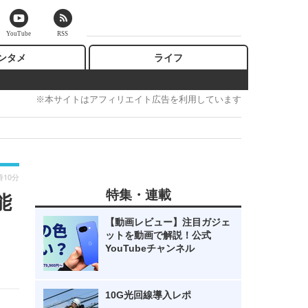
YouTube
RSS
ンタメ
ライフ
※本サイトはアフィリエイト広告を利用しています
時10分
特集・連載
能
【動画レビュー】注目ガジェ
ットを動画で解説！公式
YouTubeチャンネル
10G光回線導入レポ