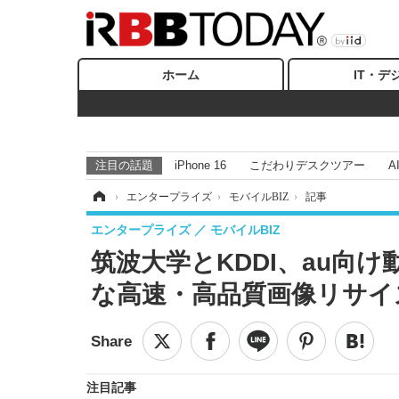
ホーム
IT・デ
注目の話題
iPhone 16
こだわりデスクツアー
A
ホーム
›
エンタープライズ
›
モバイルBIZ
›
記事
エンタープライズ
モバイルBIZ
筑波大学とKDDI、au向
な高速・高品質画像リサイ
注目記事