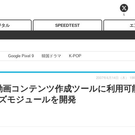
X
ジタル
SPEEDTEST
エ
I
Google Pixel 9
韓国ドラマ
K-POP
2007年6月14日（木） 19
け動画コンテンツ作成ツールに利用可
ズモジュールを開発