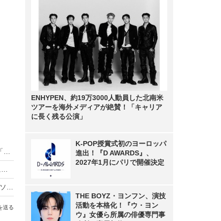
ENHYPEN、約19万3000人動員した北南米
ツアーを海外メディアが絶賛！「キャリア
に長く残る公演」
K-POP授賞式初のヨーロッパ
KDDI、1台のスマホで2つ目の電話番号が使える「セカンドナンバー」提供開始
進出！『D AWARDS』、
2027年1月にパリで開催決定
川栄李奈＆池田エライザ、新作iPhoneイベントに「三太郎」CM衣装で登場！
AIカメラから3Dホログラムまで！KDDIが5G対応ソリューションを来年3月から提供
THE BOYZ・ヨンフン、演技
活動を本格化！『ウ・ヨン
を送る
ウ』女優ら所属の俳優専門事