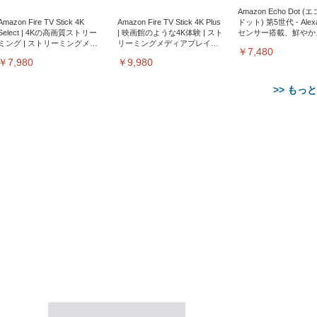
Amazon Echo Dot (
Amazon Fire TV Stick 4K
Amazon Fire TV Stick 4K Plus
ドット) 第5世代 - Ale
Select | 4Kの高画質ストリー
| 映画館のような4K体験 | スト
センサー搭載、鮮やか
ミング | ストリーミングメデ
リーミングメディアプレイヤ
サウンド｜チャコール
￥7,480
ィアプレイヤー
ー
￥7,980
￥9,980
>> もっ
【整備済み品】Dell
【MiniLED/24.5inch/280Hz/
正品】27"ゲーミングモ
ANDWINT オフィスチ
アイリスオーヤマ ペ
Sezlife オフィスチェア デスク
ネオ・ルーライフ ネオ・オム
E2724HS 27インチ 液晶モ
Sezlife オフィスチェア デスク
Smart Basic(スマートベーシ
GRAPHT THE SHOOTER
ー DualSense 充電フッ
ア デスクチェア 肘なし
シーツ 超厚型 お徳用 
チェア 疲れない テレワーク
ツ L 中型犬用 26枚入り 単品
ニター フル
チェア 疲れない テレワーク
ック) 【Amazon.co.jp限定】
Gaming Monitor 24” Essential
き（CFI-ZDM1J）
ッシュ 通気性 ランバ
ュラー 200枚入
チェア 強化バックレスト 30
HD（1920×1080）VA 非光
チェア 強化バックレスト 30度
Smart Basic アイリスオーヤマ
ーミングモニター QD 24.5イ
ポート付き 腰サポート
【Amazon.co.jp限定】
￥1,800
￥15,800
￥34,980
9,979
度ロッキング機能 人間工学 椅
沢 HDMI/DisplayPort/VGA
ロッキング機能 人間工学 椅子
ペットシーツ 超厚型 お徳用
￥4,139
￥3,731
1ms FHD 量子ドット 残像低減
ス圧無段階昇降 360度
￥7,680
￥7,680
￥3,670
子 腰サポート 90度跳ね上げ
スピーカー内蔵 高さ調整 ス
腰サポート 90度跳ね上げ式ア
ワイド 100枚入 (x 1) (ケース
年保証 | 輝点保証 | 日本メーカ
転 キャスター付き コ
式アームレスト 3Dヘッドレス
イベル VESA対応
ームレスト 3Dヘッドレスト
販売)
クト 幅52×奥行58.5×
ト ハンガー付き 高反発クッシ
ComfortView ビジネス向け
ハンガー付き 高反発クッショ
84～96cm テレワーク
ョン PCチェア 通気性メッシ
ン PCチェア 通気性メッシュ
宅勤務 ブラック
ュ ゲーミング/勉強/事務用 お
ゲーミング/勉強/事務用 おし