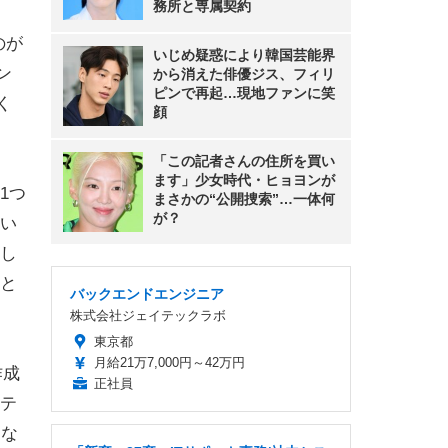
務所と専属契約
のが
いじめ疑惑により韓国芸能界
ン
から消えた俳優ジス、フィリ
ピンで再起…現地ファンに笑
く
顔
「この記者さんの住所を買い
ます」少女時代・ヒョヨンが
1つ
まさかの“公開捜索”…一体何
が？
い
し
と
バックエンドエンジニア
株式会社ジェイテックラボ
東京都
月給21万7,000円～42万円
作成
正社員
テ
とな