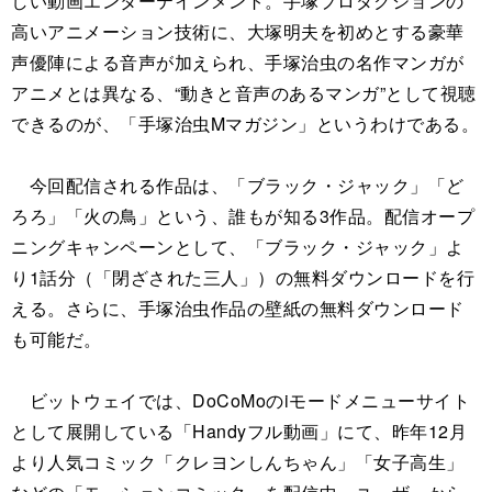
しい動画エンターテインメント。手塚プロダクションの
高いアニメーション技術に、大塚明夫を初めとする豪華
声優陣による音声が加えられ、手塚治虫の名作マンガが
アニメとは異なる、“動きと音声のあるマンガ”として視聴
できるのが、「手塚治虫Mマガジン」というわけである。
今回配信される作品は、「ブラック・ジャック」「ど
ろろ」「火の鳥」という、誰もが知る3作品。配信オープ
ニングキャンペーンとして、「ブラック・ジャック」よ
り1話分（「閉ざされた三人」）の無料ダウンロードを行
える。さらに、手塚治虫作品の壁紙の無料ダウンロード
も可能だ。
ビットウェイでは、DoCoMoのiモードメニューサイト
として展開している「Handyフル動画」にて、昨年12月
より人気コミック「クレヨンしんちゃん」「女子高生」