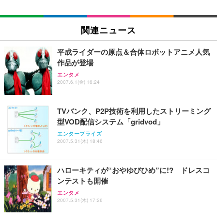
￥109,572
Sezlife オフィスチェア デスクチェア 疲れない テレ
関連ニュース
【純正品】27"ゲーミングモニター DualSense 充電
ネオ・ルーライフ ネオ・オムツ L 中型犬用 26枚入
ワーク チェア 強化バックレスト 30度ロッキング機
フック付き（CFI-ZDM1J）
り 単品
能 人間工学 椅子 腰サポート 90度跳ね上げ式アーム
平成ライダーの原点＆合体ロボットアニメ人気
レスト 3Dヘッドレスト ハンガー付き 高反発クッシ
￥49,979
￥1,800
￥7,680
作品が登場
ョン PCチェア 通気性メッシュ ゲーミング/勉強/事
務用 おしゃれ パソコンチェア (ブラック)
エンタメ
2007.6.1(金) 16:24
Sezlife オフィスチェア デスクチェア 疲れない テレ
【整備済み品】Dell E2724HS 27インチ 液晶モニタ
Smart Basic(スマートベーシック) 【Amazon.co.jp
ワーク チェア 強化バックレスト 30度ロッキング機
ー フルHD（1920×1080）VA 非光沢 HDMI/DisplayP
限定】 Smart Basic アイリスオーヤマ ペットシーツ
能 人間工学 椅子 腰サポート 90度跳ね上げ式アーム
ort/VGA スピーカー内蔵 高さ調整 スイベル VESA対
超厚型 お徳用 ワイド 100枚入 (x 1) (ケース販売)
TVバンク、P2P技術を利用したストリーミング
レスト 3Dヘッドレスト ハンガー付き 高反発クッシ
応 ComfortView ビジネス向け
￥7,680
￥15,800
￥3,670
ョン PCチェア 通気性メッシュ ゲーミング/勉強/事
型VOD配信システム「gridvod」
務用 おしゃれ パソコンチェア (ホワイト)
エンタープライズ
ANDWINT オフィスチェア デスクチェア 肘なし メ
【MiniLED/24.5inch/280Hz/FHD】GRAPHT THE S
2007.5.31(木) 18:46
アイリスオーヤマ ペットシーツ 超厚型 お徳用 レギ
ッシュ 通気性 ランバーサポート付き 腰サポート ガ
HOOTER Gaming Monitor 24” Essential ゲーミン
ュラー 200枚入【Amazon.co.jp限定】
ス圧無段階昇降 360度回転 キャスター付き コンパク
グモニター QD 24.5インチ 1ms FHD 量子ドット 残
ト 幅52×奥行58.5×高さ84～96cm テレワーク 在宅
像低減 (3年保証 | 輝点保証 | 日本メーカー)
￥3,731
ハローキティが“おやゆびひめ”に!? ドレスコ
￥4,139
￥34,980
勤務 ブラック
ンテストも開催
エンタメ
2007.5.31(木) 17:26