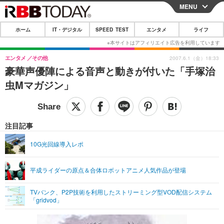
MENU
CLOSE
ホーム
IT・デジタル
SPEED TEST
エンタメ
ライフ
ホーム
IT・デジタル
エンタメ
その他
2007.6.1（金）18:33
豪華声優陣による音声と動きが付いた「手塚治
IT・デジタルTOP
スマートフォン
SPEED TEST
虫Mマガジン」
ネタ
ガジェット・ツール
エンタメ
ショッピング
その他
エンタメTOP
映画・ドラマ
ライフ
注目記事
韓流・K-POP
韓国・芸能
ライフTOP
グルメ
リリース一覧
10G光回線導入レポ
音楽
スポーツ
ペット
ショッピング
プッシュ通知の停止方法
平成ライダーの原点＆合体ロボットアニメ人気作品が登場
グラビア
ブログ
その他
TVバンク、P2P技術を利用したストリーミング型VOD配信システム
ショッピング
その他
「gridvod」