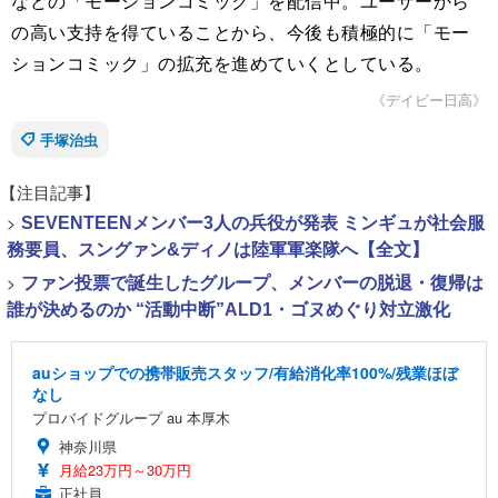
などの「モーションコミック」を配信中。ユーザーから
の高い支持を得ていることから、今後も積極的に「モー
ションコミック」の拡充を進めていくとしている。
《デイビー日高》
手塚治虫
【注目記事】
>
SEVENTEENメンバー3人の兵役が発表 ミンギュが社会服
務要員、スングァン&ディノは陸軍軍楽隊へ【全文】
>
ファン投票で誕生したグループ、メンバーの脱退・復帰は
誰が決めるのか “活動中断”ALD1・ゴヌめぐり対立激化
auショップでの携帯販売スタッフ/有給消化率100%/残業ほぼ
なし
プロバイドグループ au 本厚木
神奈川県
月給23万円～30万円
正社員