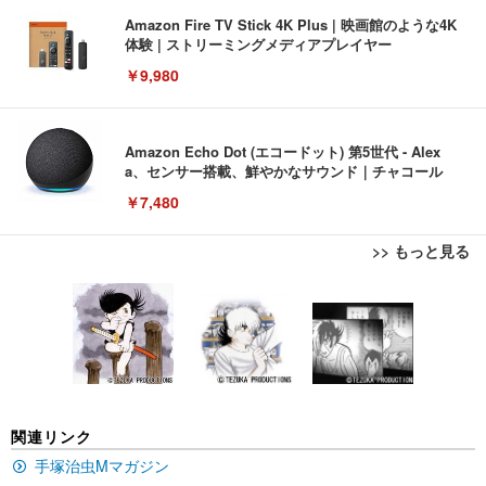
Amazon Fire TV Stick 4K Plus | 映画館のような4K
体験 | ストリーミングメディアプレイヤー
￥9,980
Amazon Echo Dot (エコードット) 第5世代 - Alex
a、センサー搭載、鮮やかなサウンド｜チャコール
￥7,480
>> もっと見る
[EdoErgo] オフィスチェア 椅子 テレワーク 疲れな
EIZO ビジネス向けプレミアムモニター | FlexScan
Amazonベーシック ペットシーツ 薄型 レギュラー 1
い 跳ね上げ式アームレスト コンパクト 約105度ロッ
EV3240X-WT | 31.5型4K UHD・USB Type-C・ホワ
回使い捨て 無香料 ホワイト 300枚
キング pc 事務椅子 360度回転 座面昇降 強化ナイロ
イト
ン樹脂ベース 通気性メッシュ 在宅ワーク H-WY01
￥3,373
￥5,699
￥105,595
(黒網+黒枠+黒足)
EIZO ビジネス向けプレミアムモニター | FlexScan
SIHOO B100 オフィスチェア／デスクチェア メッシ
Amazonベーシック ペットシーツ 厚型 ワイド 42枚
関連リンク
EV2740X-WT | 27.0型4K UHD・USB Type-C・ホワ
ュチェア 人間工学 疲れない ブラック
x2袋(84枚) ホワイト(吸収面:ライトブルー)
イト
手塚治虫Mマガジン
￥27,999
￥3,234