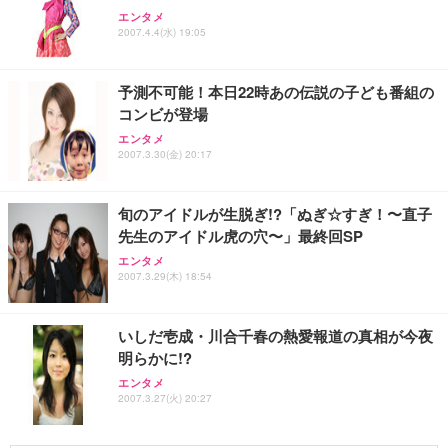
務用 おしゃれ パソコンチェア (ホワイト)
エンタメ
ANDWINT オフィスチェア デスクチェア 肘なし メ
【MiniLED/24.5inch/280Hz/FHD】GRAPHT THE S
2007.4.4(水) 19:05
アイリスオーヤマ ペットシーツ 超厚型 お徳用 レギ
ッシュ 通気性 ランバーサポート付き 腰サポート ガ
HOOTER Gaming Monitor 24” Essential ゲーミン
ュラー 200枚入【Amazon.co.jp限定】
ス圧無段階昇降 360度回転 キャスター付き コンパク
グモニター QD 24.5インチ 1ms FHD 量子ドット 残
ト 幅52×奥行58.5×高さ84～96cm テレワーク 在宅
像低減 (3年保証 | 輝点保証 | 日本メーカー)
￥3,731
予測不可能！本日22時あの伝説の子ども番組の
￥4,139
￥34,980
勤務 ブラック
コンビが登場
エンタメ
2007.3.30(金) 20:17
旬のアイドルが生脱ぎ!?「ぬぎ☆すぎ！〜直子
先生のアイドル虎の穴〜」最終回SP
エンタメ
2007.3.29(木) 18:54
いしだ壱成・川合千春の熱愛報道の真相が今夜
明らかに!?
エンタメ
2007.3.27(火) 20:27