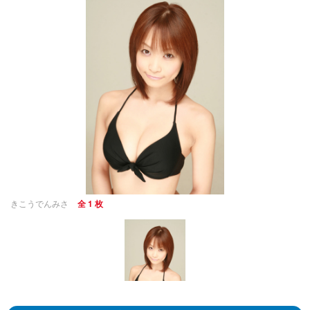
きこうでんみさ
全 1 枚