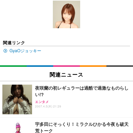
[EdoErgo] オフィスチェア 椅子 テレワーク 疲れな
EIZO ビジネス向けプレミアムモニター | FlexScan
Amazonベーシック ペットシーツ 薄型 レギュラー 1
い 跳ね上げ式アームレスト コンパクト 約105度ロッ
EV3240X-WT | 31.5型4K UHD・USB Type-C・ホワ
回使い捨て 無香料 ホワイト 300枚
キング pc 事務椅子 360度回転 座面昇降 強化ナイロ
イト
ン樹脂ベース 通気性メッシュ 在宅ワーク H-WY01
￥3,373
￥5,699
￥105,595
(黒網+黒枠+黒足)
EIZO ビジネス向けプレミアムモニター | FlexScan
SIHOO B100 オフィスチェア／デスクチェア メッシ
Amazonベーシック ペットシーツ 厚型 ワイド 42枚
関連リンク
EV2740X-WT | 27.0型4K UHD・USB Type-C・ホワ
ュチェア 人間工学 疲れない ブラック
x2袋(84枚) ホワイト(吸収面:ライトブルー)
イト
GyaOジョッキー
￥27,999
￥3,234
￥109,572
Sezlife オフィスチェア デスクチェア 疲れない テレ
関連ニュース
【純正品】27"ゲーミングモニター DualSense 充電
ネオ・ルーライフ ネオ・オムツ L 中型犬用 26枚入
ワーク チェア 強化バックレスト 30度ロッキング機
フック付き（CFI-ZDM1J）
り 単品
能 人間工学 椅子 腰サポート 90度跳ね上げ式アーム
夜咲蘭の初レギュラーは過酷で過激なものらし
レスト 3Dヘッドレスト ハンガー付き 高反発クッシ
￥49,979
￥1,800
￥7,680
い!?
ョン PCチェア 通気性メッシュ ゲーミング/勉強/事
務用 おしゃれ パソコンチェア (ブラック)
エンタメ
2007.4.5(木) 21:29
Sezlife オフィスチェア デスクチェア 疲れない テレ
【整備済み品】Dell E2724HS 27インチ 液晶モニタ
Smart Basic(スマートベーシック) 【Amazon.co.jp
ワーク チェア 強化バックレスト 30度ロッキング機
ー フルHD（1920×1080）VA 非光沢 HDMI/DisplayP
限定】 Smart Basic アイリスオーヤマ ペットシーツ
能 人間工学 椅子 腰サポート 90度跳ね上げ式アーム
ort/VGA スピーカー内蔵 高さ調整 スイベル VESA対
超厚型 お徳用 ワイド 100枚入 (x 1) (ケース販売)
宇多田にそっくり！ミラクルひかる今夜も破天
レスト 3Dヘッドレスト ハンガー付き 高反発クッシ
応 ComfortView ビジネス向け
￥7,680
￥15,800
￥3,670
ョン PCチェア 通気性メッシュ ゲーミング/勉強/事
荒トーク