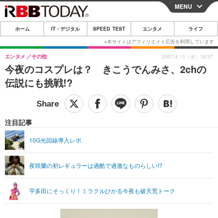
MENU
CLOSE
ホーム
IT・デジタル
SPEED TEST
エンタメ
ライフ
ホーム
IT・デジタル
エンタメ
その他
2007.4.11（水）19:37
今夜のコスプレは？ きこうでんみさ、2chの
IT・デジタルTOP
スマートフォン
SPEED TEST
伝説にも挑戦!?
ネタ
ガジェット・ツール
エンタメ
ショッピング
その他
エンタメTOP
映画・ドラマ
ライフ
注目記事
韓流・K-POP
韓国・芸能
ライフTOP
グルメ
リリース一覧
10G光回線導入レポ
音楽
スポーツ
ペット
ショッピング
プッシュ通知の停止方法
夜咲蘭の初レギュラーは過酷で過激なものらしい!?
グラビア
ブログ
その他
ショッピング
その他
宇多田にそっくり！ミラクルひかる今夜も破天荒トーク