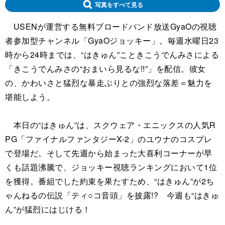
写真をすべて見る
USENが運営する無料ブロードバンド放送GyaOの視聴
者参加型チャンネル「GyaOジョッキー」。毎週水曜日23
時から24時までは、“はきゅん”こときこうでんみさによる
「きこうでんみさの“おまいら見るな!!”」を配信。彼女
の、かわいさと猛烈な暴走ぶりとの強烈な落差＝魅力を
堪能しよう。
本日の“はきゅん”は、スクウェア・エニックスの人気R
PG「ファイナルファンタジーX-2」のユウナのコスプレ
で登場だ。そして先週から始まった大喜利コーナーが早
くも話題沸騰で、ジョッキー視聴ランキングにおいて1位
を獲得。番組でした約束を果たすため、“はきゅん”が2ち
ゃんねるの伝説「ティ○コ音頭」を披露!? 今週も“はきゅ
ん”が猛烈にはじける！