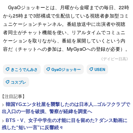
GyaOジョッキーとは、月曜から金曜までの毎日、22時
から25時まで3部構成で生配信している視聴者参加型コミ
ュニケーションチャンネル。番組放送中に出演者や視聴
者同士がチャット機能を使い、リアルタイムでコミュニ
ケーションを取りながら、番組を展開していくという内
容だ（チャットへの参加は、MyGyaOへの登録が必要）。
《デイビー日高》
きこうでんみさ
GyaOジョッキー
USEN
コスプレ
【注目記事】
>
韓国YGエンタ社屋を襲撃したのは日本人...ゴルフクラブで
出入口の一部を破損、警察が経緯を調査へ
>
BTS・V、女子中学生の才能に目を留めた? ダンス動画に
残した“短い一言”に反響続々