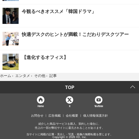
今観るべきオススメ「韓国ドラマ」
快適デスクのヒントが満載！こだわりデスクツアー
【進化するオフィス】
記事
ホーム
›
エンタメ
›
その他
›
TOP
Home
X
YouTube
お問合せ
広告掲載
会社概要
個人情報保護方針
紹介した商品/サービスを購入、契約した場合に、
売上の一部が弊社サイトに還元されることがあります。
当サイトに掲載の記事・見出し・写真・画像の無断転載を禁じます。
Copyright © 2026 IID, Inc.