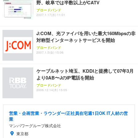
務用 おしゃれ パソコンチェア (ブラック)
野、岐阜では半数以上がCATV
Sezlife オフィスチェア デスクチェア 疲れない テレ
【整備済み品】Dell E2724HS 27インチ 液晶モニタ
Smart Basic(スマートベーシック) 【Amazon.co.jp
ブロードバンド
ワーク チェア 強化バックレスト 30度ロッキング機
ー フルHD（1920×1080）VA 非光沢 HDMI/DisplayP
限定】 Smart Basic アイリスオーヤマ ペットシーツ
2007.1.17(水) 11:01
能 人間工学 椅子 腰サポート 90度跳ね上げ式アーム
ort/VGA スピーカー内蔵 高さ調整 スイベル VESA対
超厚型 お徳用 ワイド 100枚入 (x 1) (ケース販売)
レスト 3Dヘッドレスト ハンガー付き 高反発クッシ
応 ComfortView ビジネス向け
￥7,680
￥15,800
￥3,670
ョン PCチェア 通気性メッシュ ゲーミング/勉強/事
J:COM、光ファイバを用いた最大160Mbpsの非
務用 おしゃれ パソコンチェア (ホワイト)
対称型インターネットサービスを開始
ANDWINT オフィスチェア デスクチェア 肘なし メ
【MiniLED/24.5inch/280Hz/FHD】GRAPHT THE S
アイリスオーヤマ ペットシーツ 超厚型 お徳用 レギ
ブロードバンド
ッシュ 通気性 ランバーサポート付き 腰サポート ガ
HOOTER Gaming Monitor 24” Essential ゲーミン
ュラー 200枚入【Amazon.co.jp限定】
2007.1.5(金) 15:06
ス圧無段階昇降 360度回転 キャスター付き コンパク
グモニター QD 24.5インチ 1ms FHD 量子ドット 残
ト 幅52×奥行58.5×高さ84～96cm テレワーク 在宅
像低減 (3年保証 | 輝点保証 | 日本メーカー)
￥3,731
￥4,139
￥34,980
勤務 ブラック
ケーブルネット埼玉、KDDIと提携して07年3月
より0AB〜JのIP電話を開始
ブロードバンド
2006.12.14(木) 15:05
営業・企画営業・ラウンダー/正社員在宅週1日OK IT人材の営
業
マンパワーグループ株式会社
東京都