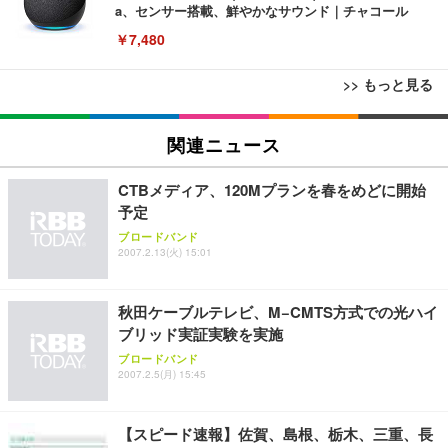
a、センサー搭載、鮮やかなサウンド｜チャコール
￥7,480
>> もっと見る
[EdoErgo] オフィスチェア 椅子 テレワーク 疲れな
EIZO ビジネス向けプレミアムモニター | FlexScan
Amazonベーシック ペットシーツ 薄型 レギュラー 1
い 跳ね上げ式アームレスト コンパクト 約105度ロッ
EV3240X-WT | 31.5型4K UHD・USB Type-C・ホワ
関連ニュース
回使い捨て 無香料 ホワイト 300枚
キング pc 事務椅子 360度回転 座面昇降 強化ナイロ
イト
ン樹脂ベース 通気性メッシュ 在宅ワーク H-WY01
￥3,373
￥5,699
￥105,595
CTBメディア、120Mプランを春をめどに開始
(黒網+黒枠+黒足)
予定
ブロードバンド
EIZO ビジネス向けプレミアムモニター | FlexScan
SIHOO B100 オフィスチェア／デスクチェア メッシ
Amazonベーシック ペットシーツ 厚型 ワイド 42枚
2007.2.13(火) 15:01
EV2740X-WT | 27.0型4K UHD・USB Type-C・ホワ
ュチェア 人間工学 疲れない ブラック
x2袋(84枚) ホワイト(吸収面:ライトブルー)
イト
￥27,999
￥3,234
￥109,572
秋田ケーブルテレビ、M−CMTS方式での光ハイ
ブリッド実証実験を実施
Sezlife オフィスチェア デスクチェア 疲れない テレ
ブロードバンド
【純正品】27"ゲーミングモニター DualSense 充電
ネオ・ルーライフ ネオ・オムツ L 中型犬用 26枚入
ワーク チェア 強化バックレスト 30度ロッキング機
2007.2.5(月) 15:45
フック付き（CFI-ZDM1J）
り 単品
能 人間工学 椅子 腰サポート 90度跳ね上げ式アーム
レスト 3Dヘッドレスト ハンガー付き 高反発クッシ
￥49,979
￥1,800
￥7,680
ョン PCチェア 通気性メッシュ ゲーミング/勉強/事
【スピード速報】佐賀、島根、栃木、三重、長