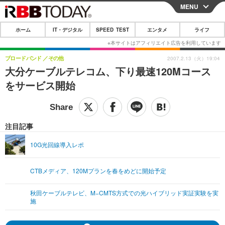
MENU
CLOSE
ホーム
IT・デジタル
SPEED TEST
エンタメ
ライフ
ホーム
IT・デジタル
ブロードバンド
その他
2007.2.13（火）19:04
大分ケーブルテレコム、下り最速120Mコース
IT・デジタルTOP
スマートフォン
SPEED TEST
をサービス開始
ネタ
ガジェット・ツール
エンタメ
ショッピング
その他
エンタメTOP
映画・ドラマ
ライフ
注目記事
韓流・K-POP
韓国・芸能
ライフTOP
グルメ
リリース一覧
10G光回線導入レポ
音楽
スポーツ
ペット
ショッピング
プッシュ通知の停止方法
CTBメディア、120Mプランを春をめどに開始予定
グラビア
ブログ
その他
秋田ケーブルテレビ、M−CMTS方式での光ハイブリッド実証実験を実
ショッピング
その他
施