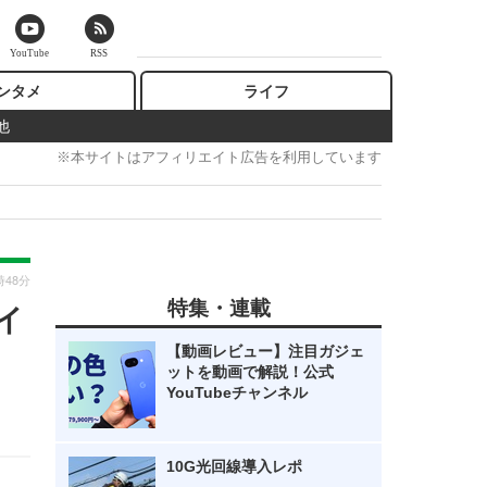
YouTube
RSS
ンタメ
ライフ
他
※本サイトはアフィリエイト広告を利用しています
時48分
特集・連載
イ
【動画レビュー】注目ガジェ
ットを動画で解説！公式
YouTubeチャンネル
10G光回線導入レポ