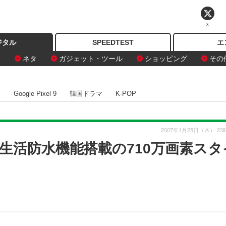
X
ジタル
SPEEDTEST
エ
ン
ネタ
ガジェット・ツール
ショッピング
その
I
Google Pixel 9
韓国ドラマ
K-POP
2007年1月25日（木） 23
生活防水機能搭載の710万画素スタ
」