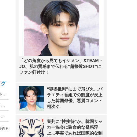
「どの角度から見てもイケメン」&TEAM・
JO、肌の質感まで伝わる“超接近SHOT”に
ファン釘付け！
ング
“容姿批判”にまで飛び火…バ
離れて暮らす親子関係……心配ごと1位は「体調や健康状態」だが
ラエティ番組での態度が炎上
した韓国俳優、悪質コメント
【Interpets 2015 Vol.20】「いぬPHOTOフェスタ」でペットと一緒にキャンプ風・記念写真
相次ぐ
ソニー、保有するオリンパス株式の半分をJPモルガンに売却
審判に“性接待”か、韓国サッ
カー協会に致命的な疑惑浮
を送る
上…事実であれば国際的な制