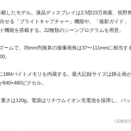
CDを搭載したモデル。液晶ディスプレイは2.5型23万画素、視野
し出せる「ブライトキャプチャー」機能や、「撮影ガイド」
ド機能を搭載する。22種類のシーンプログラムを用意。
倍ズームで、35mm判換算の撮像画角は37〜111mmに相当す
00。
18Mバイトメモリを内蔵する。最大記録サイズは静止画
）が640×480ピクセル。
m、重さは120g。電源はリチウムイオン充電池を採用し、バ
《高柳政