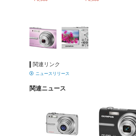
関連リンク
EIZO ビジネス向けプレミア
EIZO ビジネス向けプレミア
【純
[EdoErgo] オフィスチェア 椅
Amazonベーシック ペットシ
SIHOO B100 オフィスチェア
Amazonベーシック ペットシ
ムモニター | FlexScan
ムモニター | FlexScan
ニタ
ニュースリリース
子 テレワーク 疲れない 跳ね
ーツ 薄型 レギュラー 1回使い
／デスクチェア メッシュチェ
ーツ 厚型 ワイド 42枚x2袋(84
EV3240X-WT | 31.5型4K
EV2740X-WT | 27.0型4K
ク付
上げ式アームレスト コンパク
捨て 無香料 ホワイト 300枚
ア 人間工学 疲れない ブラッ
枚) ホワイト(吸収面:ライトブ
UHD・USB Type-C・ホワイ
UHD・USB Type-C・ホワイ
ト 約105度ロッキング pc 事務
￥105,595
￥109,572
ク
ルー)
￥4
ト
ト
関連ニュース
￥5,699
￥3,373
￥27,999
￥3,234
椅子 360度回転 座面昇降 強化
ナイロン樹脂ベース 通気性メ
ッシュ 在宅ワーク H-
WY01(黒網+黒枠+黒足)