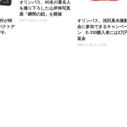
オリンパス、60名の著名人
を撮り下ろした山岸伸写真
展「瞬間の顔」を開催
2007.1.22(月) 14:40
作が特
オリンパス、浅田真央撮
パクトデ
会に参加できるキャンペ
FE-
ン E-330購入者には2万
返金
2006.11.28(火) 16:58