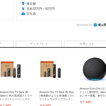
東京都
月給33万円～50万円
正社員
Sponsored by
ア
ディスプレイ
犬用トイレ
Amazon Echo Dot (
Amazon Fire TV Stick 4K
Amazon Fire TV Stick 4K Plus
ドット) 第5世代 - Ale
Select | 4Kの高画質ストリー
| 映画館のような4K体験 | スト
センサー搭載、鮮やか
ミング | ストリーミングメデ
リーミングメディアプレイヤ
サウンド｜チャコール
￥7,480
ィアプレイヤー
ー
￥7,980
￥9,980