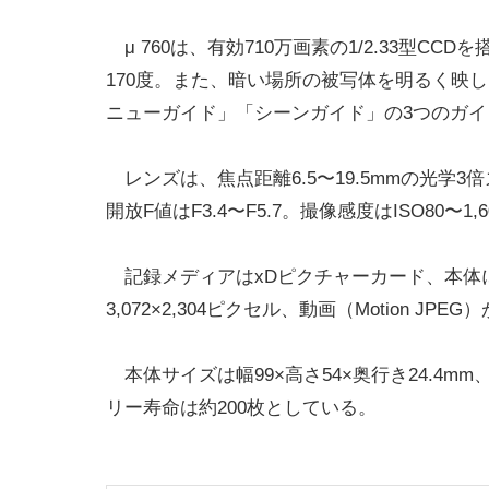
μ 760は、有効710万画素の1/2.33型C
170度。また、暗い場所の被写体を明るく映
ニューガイド」「シーンガイド」の3つのガイ
レンズは、焦点距離6.5〜19.5mmの光学3
開放F値はF3.4〜F5.7。撮像感度はISO80〜1,6
記録メディアはxDピクチャーカード、本体に
3,072×2,304ピクセル、動画（Motion JPEG
本体サイズは幅99×高さ54×奥行き24.4m
リー寿命は約200枚としている。