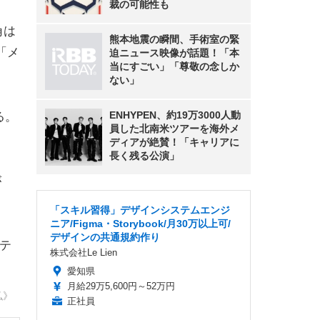
裁の可能性も
角は
熊本地震の瞬間、手術室の緊
「メ
迫ニュース映像が話題！「本
当にすごい」「尊敬の念しか
ない」
ENHYPEN、約19万3000人動
る。
員した北南米ツアーを海外メ
ディアが絶賛！「キャリアに
長く残る公演」
が
「スキル習得」デザインシステムエンジ
ニア/Figma・Storybook/月30万以上可/
デザインの共通規約作り
ッテ
株式会社Le Lien
愛知県
月給29万5,600円～52万円
弘》
正社員