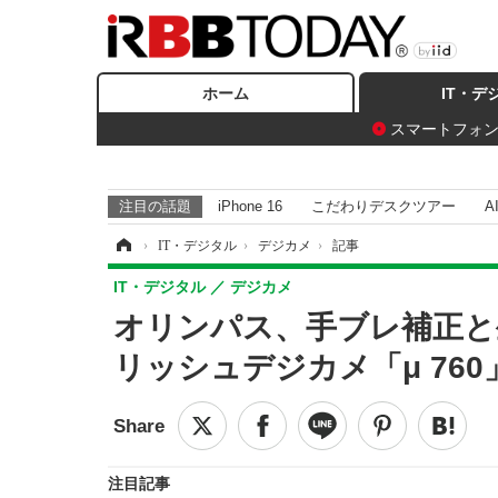
ホーム
IT・デ
スマートフォ
注目の話題
iPhone 16
こだわりデスクツアー
A
ホーム
›
IT・デジタル
›
デジカメ
›
記事
IT・デジタル
デジカメ
オリンパス、手ブレ補正と
リッシュデジカメ「μ 760
注目記事