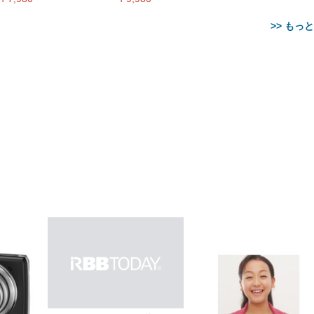
>> もっ
【整備済み品】Dell
【MiniLED/24.5inch/280Hz/
正品】27"ゲーミングモ
ANDWINT オフィスチ
アイリスオーヤマ ペ
Sezlife オフィスチェア デスク
ネオ・ルーライフ ネオ・オム
E2724HS 27インチ 液晶モ
Sezlife オフィスチェア デスク
Smart Basic(スマートベーシ
GRAPHT THE SHOOTER
ー DualSense 充電フッ
ア デスクチェア 肘なし
シーツ 超厚型 お徳用 
チェア 疲れない テレワーク
ツ L 中型犬用 26枚入り 単品
ニター フル
チェア 疲れない テレワーク
ック) 【Amazon.co.jp限定】
Gaming Monitor 24” Essential
き（CFI-ZDM1J）
ッシュ 通気性 ランバ
ュラー 200枚入
チェア 強化バックレスト 30
HD（1920×1080）VA 非光
チェア 強化バックレスト 30度
Smart Basic アイリスオーヤマ
ーミングモニター QD 24.5イ
ポート付き 腰サポート
【Amazon.co.jp限定】
￥1,800
￥15,800
￥34,980
9,979
度ロッキング機能 人間工学 椅
沢 HDMI/DisplayPort/VGA
ロッキング機能 人間工学 椅子
ペットシーツ 超厚型 お徳用
￥4,139
￥3,731
1ms FHD 量子ドット 残像低減
ス圧無段階昇降 360度
￥7,680
￥7,680
￥3,670
子 腰サポート 90度跳ね上げ
スピーカー内蔵 高さ調整 ス
腰サポート 90度跳ね上げ式ア
ワイド 100枚入 (x 1) (ケース
年保証 | 輝点保証 | 日本メーカ
転 キャスター付き コ
式アームレスト 3Dヘッドレス
イベル VESA対応
ームレスト 3Dヘッドレスト
販売)
クト 幅52×奥行58.5×
ト ハンガー付き 高反発クッシ
ComfortView ビジネス向け
ハンガー付き 高反発クッショ
84～96cm テレワーク
ョン PCチェア 通気性メッシ
ン PCチェア 通気性メッシュ
宅勤務 ブラック
ュ ゲーミング/勉強/事務用 お
ゲーミング/勉強/事務用 おし
しゃれ パソコンチェア (ブラ
ゃれ パソコンチェア (ホワイ
ック)
ト)