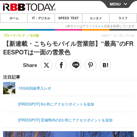
MENU
CLOSE
ホーム
IT・デジタル
SPEED TEST
エンタメ
ライフ
ホーム
IT・デジタル
ブロードバンド
その他
2007.1.15（月）21:44
【新連載・こちらモバイル営業部】“最高”のFR
IT・デジタルTOP
スマートフォン
SPEED TEST
EESPOTは一面の雪景色
ネタ
ガジェット・ツール
エンタメ
ショッピング
その他
エンタメTOP
映画・ドラマ
ライフ
注目記事
韓流・K-POP
韓国・芸能
ライフTOP
グルメ
リリース一覧
10G光回線導入レポ
音楽
スポーツ
ペット
ショッピング
プッシュ通知の停止方法
[FREESPOT] 9か所にアクセスポイントを追加
グラビア
ブログ
その他
ショッピング
その他
[FREESPOT] 茨城県内の2か所にアクセスポイントを追加