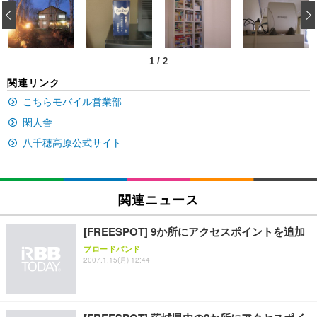
い 跳ね上げ式アームレスト コンパクト 約105度ロッ
EV3240X-WT | 31.5型4K UHD・USB Type-C・ホワ
‹
回使い捨て 無香料 ホワイト 300枚
キング pc 事務椅子 360度回転 座面昇降 強化ナイロ
イト
ン樹脂ベース 通気性メッシュ 在宅ワーク H-WY01
￥3,373
￥5,699
￥105,595
(黒網+黒枠+黒足)
1
/
2
EIZO ビジネス向けプレミアムモニター | FlexScan
SIHOO B100 オフィスチェア／デスクチェア メッシ
Amazonベーシック ペットシーツ 厚型 ワイド 42枚
関連リンク
EV2740X-WT | 27.0型4K UHD・USB Type-C・ホワ
ュチェア 人間工学 疲れない ブラック
x2袋(84枚) ホワイト(吸収面:ライトブルー)
イト
こちらモバイル営業部
￥27,999
￥3,234
￥109,572
閑人舎
八千穂高原公式サイト
Sezlife オフィスチェア デスクチェア 疲れない テレ
【純正品】27"ゲーミングモニター DualSense 充電
ネオ・ルーライフ ネオ・オムツ L 中型犬用 26枚入
ワーク チェア 強化バックレスト 30度ロッキング機
フック付き（CFI-ZDM1J）
り 単品
能 人間工学 椅子 腰サポート 90度跳ね上げ式アーム
レスト 3Dヘッドレスト ハンガー付き 高反発クッシ
￥49,979
￥1,800
関連ニュース
￥7,680
ョン PCチェア 通気性メッシュ ゲーミング/勉強/事
務用 おしゃれ パソコンチェア (ブラック)
[FREESPOT] 9か所にアクセスポイントを追加
Sezlife オフィスチェア デスクチェア 疲れない テレ
【整備済み品】Dell E2724HS 27インチ 液晶モニタ
Smart Basic(スマートベーシック) 【Amazon.co.jp
ブロードバンド
ワーク チェア 強化バックレスト 30度ロッキング機
ー フルHD（1920×1080）VA 非光沢 HDMI/DisplayP
限定】 Smart Basic アイリスオーヤマ ペットシーツ
2007.1.15(月) 12:44
能 人間工学 椅子 腰サポート 90度跳ね上げ式アーム
ort/VGA スピーカー内蔵 高さ調整 スイベル VESA対
超厚型 お徳用 ワイド 100枚入 (x 1) (ケース販売)
レスト 3Dヘッドレスト ハンガー付き 高反発クッシ
応 ComfortView ビジネス向け
￥7,680
￥15,800
￥3,670
ョン PCチェア 通気性メッシュ ゲーミング/勉強/事
務用 おしゃれ パソコンチェア (ホワイト)