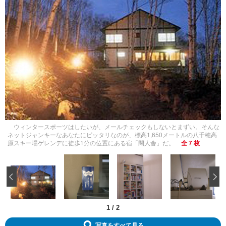
ウィンタースポーツはしたいが、メールチェックもしないとまずい。そんな
ネットジャンキーなあなたにピッタリなのが、標高1,650メートルの八千穂高
原スキー場ゲレンデに徒歩1分の位置にある宿「閑人舎」だ。
全 7 枚
‹
1
/
2
写真をすべて見る