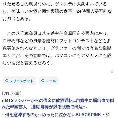
りだせるこの環境なのに、ゲレンデは大変すいている
し、美味しいお酒と囲炉裏端の食事、24時間入浴可能な
お風呂もある。
この八千穂高原は八ヶ岳中信高原国定公園内にあり、
白樺樹林などの風景を題材にフォトコンテストなども多
数実施されるなどフォトグラファーの間では有名な撮影
エリアだ。その意味では、パソコンにもデジカメにも優
しい宿だと言えるだろう。
《》
フリースポット
メール
【注目記事】
>
BTSメンバーからの借金に飲酒運転...自粛中に脳出血で倒
れた韓国芸人、退院 麻痺が残る状態で出廷へ
>
何を意味するのか...めったに泣かないBLACKPINK・ジ