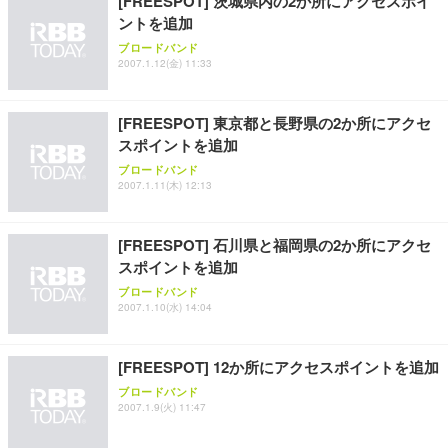
[FREESPOT] 茨城県内の2か所にアクセスポイ
ANDWINT オフィスチェア デスクチェア 肘なし メ
【MiniLED/24.5inch/280Hz/FHD】GRAPHT THE S
アイリスオーヤマ ペットシーツ 超厚型 お徳用 レギ
ントを追加
ッシュ 通気性 ランバーサポート付き 腰サポート ガ
HOOTER Gaming Monitor 24” Essential ゲーミン
ュラー 200枚入【Amazon.co.jp限定】
ス圧無段階昇降 360度回転 キャスター付き コンパク
グモニター QD 24.5インチ 1ms FHD 量子ドット 残
ブロードバンド
ト 幅52×奥行58.5×高さ84～96cm テレワーク 在宅
像低減 (3年保証 | 輝点保証 | 日本メーカー)
￥3,731
2007.1.12(金) 11:33
￥4,139
￥34,980
勤務 ブラック
[FREESPOT] 東京都と長野県の2か所にアクセ
スポイントを追加
ブロードバンド
2007.1.11(木) 12:13
[FREESPOT] 石川県と福岡県の2か所にアクセ
スポイントを追加
ブロードバンド
2007.1.10(水) 14:04
[FREESPOT] 12か所にアクセスポイントを追加
ブロードバンド
2007.1.9(火) 11:47