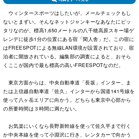
ウィンタースポーツはしたいが、メールチェックもし
ないとまずい。そんなネットジャンキーなあなたにピッ
タリなのが、標高1,650メートルの八千穂高原スキー場ゲ
レンデに徒歩1分の位置にある宿「閑人舎」だ。この宿に
はFREESPOTによる無線LAN環境が設置されており、宿
泊者に開放されている。編集部の調査によると、おそら
くここが国内で最も標高の高いFREESPOTなのだ。
東京方面からは、中央自動車道「長坂」インター、ま
たは上信越自動車道「佐久」インターから国道141号線を
使って八ヶ岳エリアに向かう。どちらも東京中心部から
の所要時間は３時間に満たない。
お気楽にいくなら長野新幹線を使って佐久平まで行く
か中央本線を使って小淵沢に行き、レンタカーで向かう