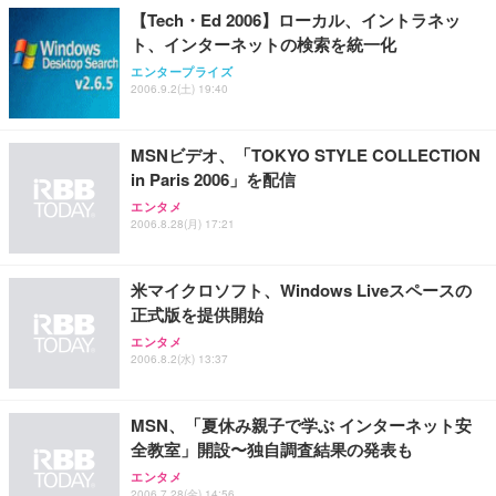
￥109,572
【Tech・Ed 2006】ローカル、イントラネッ
ト、インターネットの検索を統一化
Sezlife オフィスチェア デスクチェア 疲れない テレ
エンタープライズ
【純正品】27"ゲーミングモニター DualSense 充電
ネオ・ルーライフ ネオ・オムツ L 中型犬用 26枚入
ワーク チェア 強化バックレスト 30度ロッキング機
2006.9.2(土) 19:40
フック付き（CFI-ZDM1J）
り 単品
能 人間工学 椅子 腰サポート 90度跳ね上げ式アーム
レスト 3Dヘッドレスト ハンガー付き 高反発クッシ
￥49,979
￥1,800
￥7,680
ョン PCチェア 通気性メッシュ ゲーミング/勉強/事
MSNビデオ、「TOKYO STYLE COLLECTION
務用 おしゃれ パソコンチェア (ブラック)
in Paris 2006」を配信
Sezlife オフィスチェア デスクチェア 疲れない テレ
【整備済み品】Dell E2724HS 27インチ 液晶モニタ
Smart Basic(スマートベーシック) 【Amazon.co.jp
エンタメ
ワーク チェア 強化バックレスト 30度ロッキング機
ー フルHD（1920×1080）VA 非光沢 HDMI/DisplayP
限定】 Smart Basic アイリスオーヤマ ペットシーツ
2006.8.28(月) 17:21
能 人間工学 椅子 腰サポート 90度跳ね上げ式アーム
ort/VGA スピーカー内蔵 高さ調整 スイベル VESA対
超厚型 お徳用 ワイド 100枚入 (x 1) (ケース販売)
レスト 3Dヘッドレスト ハンガー付き 高反発クッシ
応 ComfortView ビジネス向け
￥7,680
￥15,800
￥3,670
ョン PCチェア 通気性メッシュ ゲーミング/勉強/事
米マイクロソフト、Windows Liveスペースの
務用 おしゃれ パソコンチェア (ホワイト)
正式版を提供開始
ANDWINT オフィスチェア デスクチェア 肘なし メ
【MiniLED/24.5inch/280Hz/FHD】GRAPHT THE S
アイリスオーヤマ ペットシーツ 超厚型 お徳用 レギ
エンタメ
ッシュ 通気性 ランバーサポート付き 腰サポート ガ
HOOTER Gaming Monitor 24” Essential ゲーミン
ュラー 200枚入【Amazon.co.jp限定】
2006.8.2(水) 13:37
ス圧無段階昇降 360度回転 キャスター付き コンパク
グモニター QD 24.5インチ 1ms FHD 量子ドット 残
ト 幅52×奥行58.5×高さ84～96cm テレワーク 在宅
像低減 (3年保証 | 輝点保証 | 日本メーカー)
￥3,731
￥4,139
￥34,980
勤務 ブラック
MSN、「夏休み親子で学ぶ インターネット安
全教室」開設〜独自調査結果の発表も
エンタメ
2006.7.28(金) 14:56