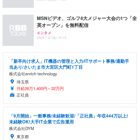
MSNビデオ、ゴルフ4大メジャー大会の1つ「全
英オープン」を無料配信
エンタメ
2006.7.21(金) 15:19
「新卒向け求人」IT機器の管理と入力/ITサポート事務/通勤手
当あり/さいたま市大宮区大門町1丁目
株式会社enrich technology
埼玉県
月給26万1,400円～32万円
正社員
「9月開始」一般事務/未経験歓迎/「正社員」年収444万以上!
未経験OK!大手IT企業で広告運用
株式会社DYM
東京都