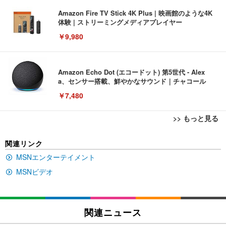
Amazon Fire TV Stick 4K Plus | 映画館のような4K
体験 | ストリーミングメディアプレイヤー
￥9,980
Amazon Echo Dot (エコードット) 第5世代 - Alex
a、センサー搭載、鮮やかなサウンド｜チャコール
￥7,480
>> もっと見る
[EdoErgo] オフィスチェア 椅子 テレワーク 疲れな
EIZO ビジネス向けプレミアムモニター | FlexScan
Amazonベーシック ペットシーツ 薄型 レギュラー 1
関連リンク
い 跳ね上げ式アームレスト コンパクト 約105度ロッ
EV3240X-WT | 31.5型4K UHD・USB Type-C・ホワ
回使い捨て 無香料 ホワイト 300枚
キング pc 事務椅子 360度回転 座面昇降 強化ナイロ
イト
MSNエンターテイメント
ン樹脂ベース 通気性メッシュ 在宅ワーク H-WY01
￥3,373
￥5,699
￥105,595
MSNビデオ
(黒網+黒枠+黒足)
EIZO ビジネス向けプレミアムモニター | FlexScan
SIHOO B100 オフィスチェア／デスクチェア メッシ
Amazonベーシック ペットシーツ 厚型 ワイド 42枚
EV2740X-WT | 27.0型4K UHD・USB Type-C・ホワ
ュチェア 人間工学 疲れない ブラック
x2袋(84枚) ホワイト(吸収面:ライトブルー)
関連ニュース
イト
￥27,999
￥3,234