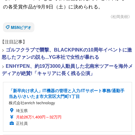
の各受賞作品が9月9日（土）に決められる。
《松岡美樹》
MSNビデオ
【注目記事】
>
ゴルフクラブで襲撃、BLACKPINKの10周年イベントに激
怒したファンの説も...YG本社で女性が暴れる
>
ENHYPEN、約19万3000人動員した北南米ツアーを海外メ
ディアが絶賛!「キャリアに長く残る公演」
「新卒向け求人」IT機器の管理と入力/ITサポート事務/通勤手
当あり/さいたま市大宮区大門町1丁目
株式会社enrich technology
埼玉県
月給26万1,400円～32万円
正社員