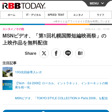
MENU
CLOSE
ホーム
IT・デジタル
SPEED TEST
エンタメ
ライフ
ホーム
IT・デジタル
エンタメ
その他
2006.9.6（水）15:09
MSNビデオ、「第1回札幌国際短編映画祭」の
IT・デジタルTOP
スマートフォン
SPEED TEST
上映作品を無料配信
ネタ
ガジェット・ツール
エンタメ
ショッピング
その他
エンタメTOP
映画・ドラマ
ライフ
注目記事
韓流・K-POP
韓国・芸能
ライフTOP
グルメ
リリース一覧
10G光回線導入レポ
音楽
スポーツ
ペット
ショッピング
プッシュ通知の停止方法
【Tech・Ed 2006】ローカル、イントラネット、インターネットの検
索を統一化
グラビア
ブログ
その他
ショッピング
その他
MSNビデオ、「TOKYO STYLE COLLECTION in Paris 2006」を配信