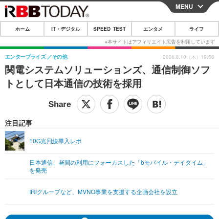
MENU
CLOSE
ホーム
IT・デジタル
SPEED TEST
エンタメ
ライフ
ホーム
IT・デジタル
エンタープライズ
その他
2006.8.10（木）19:58
関電システムソリューションズ、通信制御ソフ
IT・デジタルTOP
スマートフォン
SPEED TEST
トとして日本通信の技術を採用
ネタ
ガジェット・ツール
エンタメ
ショッピング
その他
エンタメTOP
映画・ドラマ
ライフ
注目記事
韓流・K-POP
韓国・芸能
ライフTOP
グルメ
リリース一覧
10G光回線導入レポ
音楽
スポーツ
ペット
ショッピング
プッシュ通知の停止方法
日本通信、昼間の利用にフォーカスした「bモバイル・デイタイム」
を発売
グラビア
ブログ
その他
ショッピング
その他
IRIグループなど、MVNO事業を支援する企画会社を設立