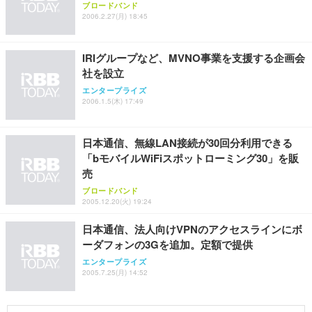
ブロードバンド
2006.2.27(月) 18:45
Sezlife オフィスチェア デスクチェア 疲れない テレ
【純正品】27"ゲーミングモニター DualSense 充電
ネオ・ルーライフ ネオ・オムツ L 中型犬用 26枚入
ワーク チェア 強化バックレスト 30度ロッキング機
フック付き（CFI-ZDM1J）
り 単品
能 人間工学 椅子 腰サポート 90度跳ね上げ式アーム
IRIグループなど、MVNO事業を支援する企画会
レスト 3Dヘッドレスト ハンガー付き 高反発クッシ
￥49,979
￥1,800
￥7,680
社を設立
ョン PCチェア 通気性メッシュ ゲーミング/勉強/事
務用 おしゃれ パソコンチェア (ブラック)
エンタープライズ
2006.1.5(木) 17:49
Sezlife オフィスチェア デスクチェア 疲れない テレ
【整備済み品】Dell E2724HS 27インチ 液晶モニタ
Smart Basic(スマートベーシック) 【Amazon.co.jp
ワーク チェア 強化バックレスト 30度ロッキング機
ー フルHD（1920×1080）VA 非光沢 HDMI/DisplayP
限定】 Smart Basic アイリスオーヤマ ペットシーツ
能 人間工学 椅子 腰サポート 90度跳ね上げ式アーム
ort/VGA スピーカー内蔵 高さ調整 スイベル VESA対
超厚型 お徳用 ワイド 100枚入 (x 1) (ケース販売)
レスト 3Dヘッドレスト ハンガー付き 高反発クッシ
応 ComfortView ビジネス向け
日本通信、無線LAN接続が30回分利用できる
￥7,680
￥15,800
￥3,670
ョン PCチェア 通気性メッシュ ゲーミング/勉強/事
「bモバイルWiFiスポットローミング30」を販
務用 おしゃれ パソコンチェア (ホワイト)
売
ANDWINT オフィスチェア デスクチェア 肘なし メ
【MiniLED/24.5inch/280Hz/FHD】GRAPHT THE S
アイリスオーヤマ ペットシーツ 超厚型 お徳用 レギ
ブロードバンド
ッシュ 通気性 ランバーサポート付き 腰サポート ガ
HOOTER Gaming Monitor 24” Essential ゲーミン
2005.12.20(火) 19:24
ュラー 200枚入【Amazon.co.jp限定】
ス圧無段階昇降 360度回転 キャスター付き コンパク
グモニター QD 24.5インチ 1ms FHD 量子ドット 残
ト 幅52×奥行58.5×高さ84～96cm テレワーク 在宅
像低減 (3年保証 | 輝点保証 | 日本メーカー)
￥3,731
日本通信、法人向けVPNのアクセスラインにボ
￥4,139
￥34,980
勤務 ブラック
ーダフォンの3Gを追加。定額で提供
エンタープライズ
2005.7.25(月) 14:52