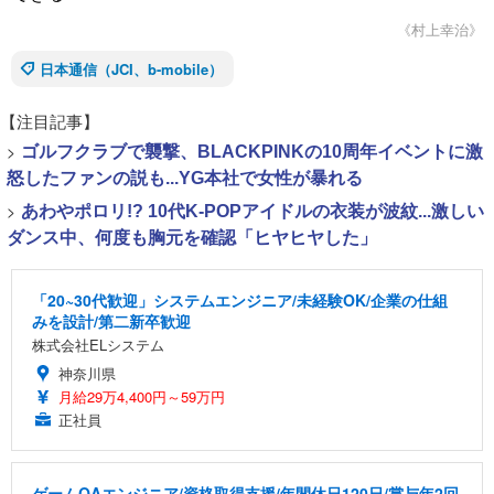
《村上幸治》
日本通信（JCI、b-mobile）
【注目記事】
>
ゴルフクラブで襲撃、BLACKPINKの10周年イベントに激
怒したファンの説も...YG本社で女性が暴れる
>
あわやポロリ!? 10代K-POPアイドルの衣装が波紋...激しい
ダンス中、何度も胸元を確認「ヒヤヒヤした」
「20~30代歓迎」システムエンジニア/未経験OK/企業の仕組
みを設計/第二新卒歓迎
株式会社ELシステム
神奈川県
月給29万4,400円～59万円
正社員
ゲームQAエンジニア/資格取得支援/年間休日120日/賞与年2回