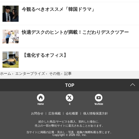
今観るべきオススメ「韓国ドラマ」
快適デスクのヒントが満載！こだわりデスクツアー
【進化するオフィス】
記事
ホーム
›
エンタープライズ
›
その他
›
TOP
Home
X
YouTube
お問合せ
広告掲載
会社概要
個人情報保護方針
紹介した商品/サービスを購入、契約した場合に、
売上の一部が弊社サイトに還元されることがあります。
当サイトに掲載の記事・見出し・写真・画像の無断転載を禁じます。
Copyright © 2026 IID, Inc.