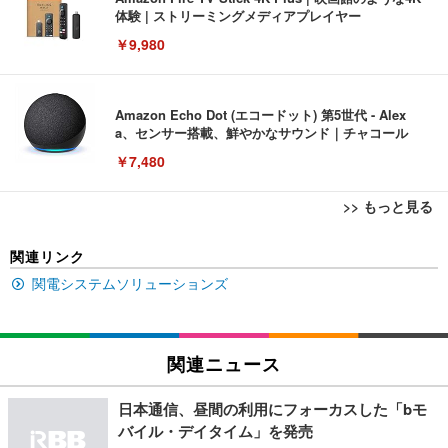
体験 | ストリーミングメディアプレイヤー
￥9,980
Amazon Echo Dot (エコードット) 第5世代 - Alex
a、センサー搭載、鮮やかなサウンド｜チャコール
￥7,480
>> もっと見る
[EdoErgo] オフィスチェア 椅子 テレワーク 疲れな
EIZO ビジネス向けプレミアムモニター | FlexScan
Amazonベーシック ペットシーツ 薄型 レギュラー 1
関連リンク
い 跳ね上げ式アームレスト コンパクト 約105度ロッ
EV3240X-WT | 31.5型4K UHD・USB Type-C・ホワ
回使い捨て 無香料 ホワイト 300枚
キング pc 事務椅子 360度回転 座面昇降 強化ナイロ
イト
関電システムソリューションズ
ン樹脂ベース 通気性メッシュ 在宅ワーク H-WY01
￥3,373
￥5,699
￥105,595
(黒網+黒枠+黒足)
EIZO ビジネス向けプレミアムモニター | FlexScan
関連ニュース
SIHOO B100 オフィスチェア／デスクチェア メッシ
Amazonベーシック ペットシーツ 厚型 ワイド 42枚
EV2740X-WT | 27.0型4K UHD・USB Type-C・ホワ
ュチェア 人間工学 疲れない ブラック
x2袋(84枚) ホワイト(吸収面:ライトブルー)
イト
日本通信、昼間の利用にフォーカスした「bモ
￥27,999
￥3,234
￥109,572
バイル・デイタイム」を発売