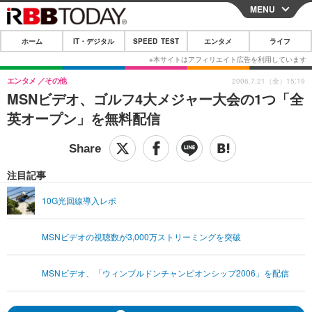
MENU
CLOSE
ホーム
IT・デジタル
SPEED TEST
エンタメ
ライフ
ホーム
IT・デジタル
エンタメ
その他
2006.7.21（金）15:19
MSNビデオ、ゴルフ4大メジャー大会の1つ「全
IT・デジタルTOP
スマートフォン
SPEED TEST
英オープン」を無料配信
ネタ
ガジェット・ツール
エンタメ
ショッピング
その他
エンタメTOP
映画・ドラマ
ライフ
注目記事
韓流・K-POP
韓国・芸能
ライフTOP
グルメ
リリース一覧
10G光回線導入レポ
音楽
スポーツ
ペット
ショッピング
プッシュ通知の停止方法
MSNビデオの視聴数が3,000万ストリーミングを突破
グラビア
ブログ
その他
ショッピング
その他
MSNビデオ、「ウィンブルドンチャンピオンシップ2006」を配信