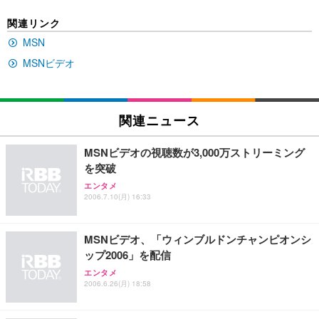
[EdoErgo] オフィスチェア 椅子 テレワーク 疲れな
EIZO ビジネス向けプレミアムモニター | FlexScan
Amazonベーシック ペットシーツ 薄型 レギュラー 1
関連リンク
い 跳ね上げ式アームレスト コンパクト 約105度ロッ
EV3240X-WT | 31.5型4K UHD・USB Type-C・ホワ
回使い捨て 無香料 ホワイト 300枚
キング pc 事務椅子 360度回転 座面昇降 強化ナイロ
イト
MSN
ン樹脂ベース 通気性メッシュ 在宅ワーク H-WY01
￥3,373
￥5,699
￥105,595
MSNビデオ
(黒網+黒枠+黒足)
EIZO ビジネス向けプレミアムモニター | FlexScan
SIHOO B100 オフィスチェア／デスクチェア メッシ
Amazonベーシック ペットシーツ 厚型 ワイド 42枚
EV2740X-WT | 27.0型4K UHD・USB Type-C・ホワ
ュチェア 人間工学 疲れない ブラック
x2袋(84枚) ホワイト(吸収面:ライトブルー)
関連ニュース
イト
￥27,999
￥3,234
￥109,572
MSNビデオの視聴数が3,000万ストリーミング
を突破
Sezlife オフィスチェア デスクチェア 疲れない テレ
エンタメ
【純正品】27"ゲーミングモニター DualSense 充電
ネオ・ルーライフ ネオ・オムツ L 中型犬用 26枚入
ワーク チェア 強化バックレスト 30度ロッキング機
2006.7.10(月) 16:33
フック付き（CFI-ZDM1J）
り 単品
能 人間工学 椅子 腰サポート 90度跳ね上げ式アーム
レスト 3Dヘッドレスト ハンガー付き 高反発クッシ
￥49,979
￥1,800
￥7,680
ョン PCチェア 通気性メッシュ ゲーミング/勉強/事
MSNビデオ、「ウィンブルドンチャンピオンシ
務用 おしゃれ パソコンチェア (ブラック)
ップ2006」を配信
Sezlife オフィスチェア デスクチェア 疲れない テレ
【整備済み品】Dell E2724HS 27インチ 液晶モニタ
Smart Basic(スマートベーシック) 【Amazon.co.jp
エンタメ
ワーク チェア 強化バックレスト 30度ロッキング機
ー フルHD（1920×1080）VA 非光沢 HDMI/DisplayP
限定】 Smart Basic アイリスオーヤマ ペットシーツ
2006.6.26(月) 18:58
能 人間工学 椅子 腰サポート 90度跳ね上げ式アーム
ort/VGA スピーカー内蔵 高さ調整 スイベル VESA対
超厚型 お徳用 ワイド 100枚入 (x 1) (ケース販売)
レスト 3Dヘッドレスト ハンガー付き 高反発クッシ
応 ComfortView ビジネス向け
￥7,680
￥15,800
￥3,670
ョン PCチェア 通気性メッシュ ゲーミング/勉強/事