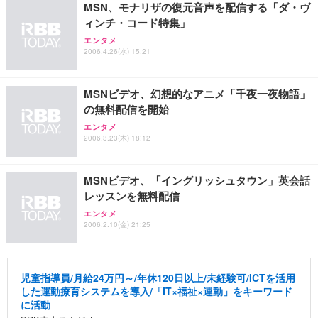
MSN、モナリザの復元音声を配信する「ダ・ヴ
務用 おしゃれ パソコンチェア (ホワイト)
ィンチ・コード特集」
ANDWINT オフィスチェア デスクチェア 肘なし メ
【MiniLED/24.5inch/280Hz/FHD】GRAPHT THE S
アイリスオーヤマ ペットシーツ 超厚型 お徳用 レギ
エンタメ
ッシュ 通気性 ランバーサポート付き 腰サポート ガ
HOOTER Gaming Monitor 24” Essential ゲーミン
ュラー 200枚入【Amazon.co.jp限定】
2006.4.26(水) 15:21
ス圧無段階昇降 360度回転 キャスター付き コンパク
グモニター QD 24.5インチ 1ms FHD 量子ドット 残
ト 幅52×奥行58.5×高さ84～96cm テレワーク 在宅
像低減 (3年保証 | 輝点保証 | 日本メーカー)
￥3,731
￥4,139
￥34,980
勤務 ブラック
MSNビデオ、幻想的なアニメ「千夜一夜物語」
の無料配信を開始
エンタメ
2006.3.23(木) 18:12
MSNビデオ、「イングリッシュタウン」英会話
レッスンを無料配信
エンタメ
2006.2.10(金) 21:25
児童指導員/月給24万円～/年休120日以上/未経験可/ICTを活用
した運動療育システムを導入/「IT×福祉×運動」をキーワード
に活動