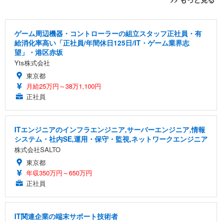
[EdoErgo] オフィスチェア 椅子 テレワーク 疲れな
EIZO ビジネス向けプレミアムモニター | FlexScan
Amazonベーシック ペットシーツ 薄型 レギュラー 1
い 跳ね上げ式アームレスト コンパクト 約105度ロッ
EV3240X-WT | 31.5型4K UHD・USB Type-C・ホワ
回使い捨て 無香料 ホワイト 300枚
ゲーム周辺機器・コントローラーの組立スタッフ正社員・有
キング pc 事務椅子 360度回転 座面昇降 強化ナイロ
イト
給消化率高い「正社員/年間休日125日/IT・ゲーム業界志
ン樹脂ベース 通気性メッシュ 在宅ワーク H-WY01
￥3,373
￥5,699
￥105,595
望」・港区赤坂
(黒網+黒枠+黒足)
Yts株式会社
東京都
EIZO ビジネス向けプレミアムモニター | FlexScan
SIHOO B100 オフィスチェア／デスクチェア メッシ
Amazonベーシック ペットシーツ 厚型 ワイド 42枚
月給25万円～38万1,100円
EV2740X-WT | 27.0型4K UHD・USB Type-C・ホワ
ュチェア 人間工学 疲れない ブラック
x2袋(84枚) ホワイト(吸収面:ライトブルー)
イト
正社員
￥27,999
￥3,234
￥109,572
ITエンジニアのインフラエンジニア,サーバーエンジニア,情報
Sezlife オフィスチェア デスクチェア 疲れない テレ
システム・社内SE,運用・保守・監視,ネットワークエンジニア
【純正品】27"ゲーミングモニター DualSense 充電
ネオ・ルーライフ ネオ・オムツ L 中型犬用 26枚入
ワーク チェア 強化バックレスト 30度ロッキング機
フック付き（CFI-ZDM1J）
り 単品
株式会社SALTO
能 人間工学 椅子 腰サポート 90度跳ね上げ式アーム
レスト 3Dヘッドレスト ハンガー付き 高反発クッシ
東京都
￥49,979
￥1,800
￥7,680
ョン PCチェア 通気性メッシュ ゲーミング/勉強/事
年収350万円～650万円
務用 おしゃれ パソコンチェア (ブラック)
正社員
Sezlife オフィスチェア デスクチェア 疲れない テレ
【整備済み品】Dell E2724HS 27インチ 液晶モニタ
Smart Basic(スマートベーシック) 【Amazon.co.jp
ワーク チェア 強化バックレスト 30度ロッキング機
ー フルHD（1920×1080）VA 非光沢 HDMI/DisplayP
限定】 Smart Basic アイリスオーヤマ ペットシーツ
能 人間工学 椅子 腰サポート 90度跳ね上げ式アーム
ort/VGA スピーカー内蔵 高さ調整 スイベル VESA対
超厚型 お徳用 ワイド 100枚入 (x 1) (ケース販売)
IT関連企業の端末サポート技術者
レスト 3Dヘッドレスト ハンガー付き 高反発クッシ
応 ComfortView ビジネス向け