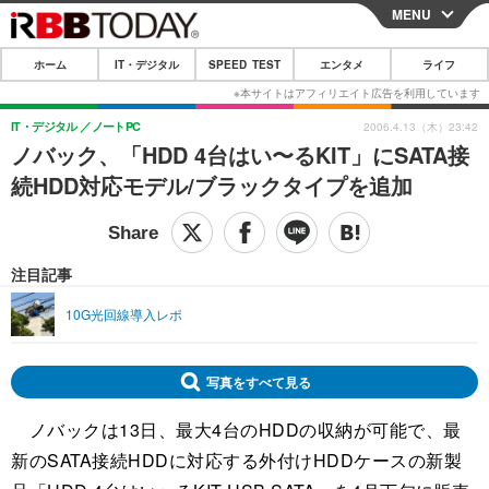
MENU
CLOSE
ホーム
IT・デジタル
SPEED TEST
エンタメ
ライフ
ホーム
IT・デジタル
IT・デジタル
ノートPC
2006.4.13（木）23:42
ノバック、「HDD 4台はい〜るKIT」にSATA接
IT・デジタルTOP
スマートフォン
SPEED TEST
続HDD対応モデル/ブラックタイプを追加
ネタ
ガジェット・ツール
エンタメ
ショッピング
その他
エンタメTOP
映画・ドラマ
ライフ
注目記事
韓流・K-POP
韓国・芸能
ライフTOP
グルメ
リリース一覧
10G光回線導入レポ
音楽
スポーツ
ペット
ショッピング
プッシュ通知の停止方法
グラビア
ブログ
写真をすべて見る
その他
ノバックは13日、最大4台のHDDの収納が可能で、最
ショッピング
その他
新のSATA接続HDDに対応する外付けHDDケースの新製