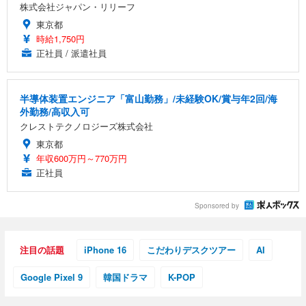
￥7,680
￥15,800
￥3,670
株式会社ジャパン・リリーフ
ョン PCチェア 通気性メッシュ ゲーミング/勉強/事
務用 おしゃれ パソコンチェア (ホワイト)
東京都
時給1,750円
ANDWINT オフィスチェア デスクチェア 肘なし メ
【MiniLED/24.5inch/280Hz/FHD】GRAPHT THE S
アイリスオーヤマ ペットシーツ 超厚型 お徳用 レギ
ッシュ 通気性 ランバーサポート付き 腰サポート ガ
HOOTER Gaming Monitor 24” Essential ゲーミン
正社員 / 派遣社員
ュラー 200枚入【Amazon.co.jp限定】
ス圧無段階昇降 360度回転 キャスター付き コンパク
グモニター QD 24.5インチ 1ms FHD 量子ドット 残
ト 幅52×奥行58.5×高さ84～96cm テレワーク 在宅
像低減 (3年保証 | 輝点保証 | 日本メーカー)
￥3,731
￥4,139
￥34,980
勤務 ブラック
半導体装置エンジニア「富山勤務」/未経験OK/賞与年2回/海
外勤務/高収入可
クレストテクノロジーズ株式会社
東京都
年収600万円～770万円
正社員
Sponsored by
注目の話題
iPhone 16
こだわりデスクツアー
AI
Google Pixel 9
韓国ドラマ
K-POP