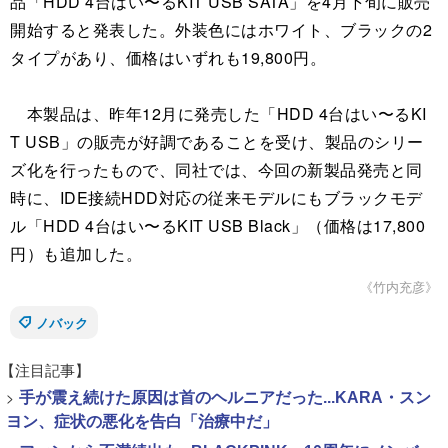
品「HDD 4台はい〜るKIT USB SATA」を4月下旬に販売
開始すると発表した。外装色にはホワイト、ブラックの2
タイプがあり、価格はいずれも19,800円。
本製品は、昨年12月に発売した「HDD 4台はい〜るKI
T USB」の販売が好調であることを受け、製品のシリー
ズ化を行ったもので、同社では、今回の新製品発売と同
時に、IDE接続HDD対応の従来モデルにもブラックモデ
ル「HDD 4台はい〜るKIT USB Black」（価格は17,800
円）も追加した。
《竹内充彦》
ノバック
【注目記事】
>
手が震え続けた原因は首のヘルニアだった...KARA・スン
ヨン、症状の悪化を告白「治療中だ」