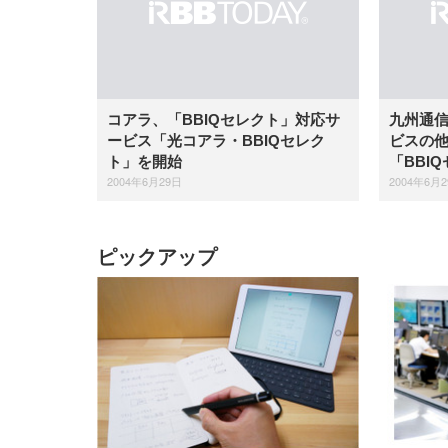
EIZO ビジネス向けプレミア
EIZO ビジネス向けプレミア
【純
[EdoErgo] オフィスチェア 椅
Amazonベーシック ペットシ
SIHOO B100 オフィスチェア
Amazonベーシック ペットシ
ムモニター | FlexScan
ムモニター | FlexScan
ニタ
子 テレワーク 疲れない 跳ね
ーツ 薄型 レギュラー 1回使い
／デスクチェア メッシュチェ
ーツ 厚型 ワイド 42枚x2袋(84
EV3240X-WT | 31.5型4K
EV2740X-WT | 27.0型4K
ク付
上げ式アームレスト コンパク
捨て 無香料 ホワイト 300枚
ア 人間工学 疲れない ブラッ
枚) ホワイト(吸収面:ライトブ
UHD・USB Type-C・ホワイ
UHD・USB Type-C・ホワイ
ト 約105度ロッキング pc 事務
￥105,595
￥109,572
ク
ルー)
￥4
ト
ト
￥5,699
￥3,373
￥27,999
￥3,234
椅子 360度回転 座面昇降 強化
コアラ、「BBIQセレクト」対応サ
九州通信
ナイロン樹脂ベース 通気性メ
ッシュ 在宅ワーク H-
ービス「光コアラ・BBIQセレク
ビスの他
WY01(黒網+黒枠+黒足)
ト」を開始
「BBI
2004年6月29日
2004年6月
ピックアップ