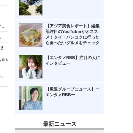
【アジア美食レポート】編集
コアラ、「BBIQセレクト」対応サービス「光コアラ・BBIQセレクト」を開始
部注目のYouTuberがオスス
九州通信ネットワーク、FTTHサービスの他ISP選択を可能とする「BBIQセレクト」を提供開始
メ！タイ・バンコクに行った
ら食べたいグルメをチェック
コアラ、写真から自分の似顔絵アバターを作成できるサービス
【エンタメRBB】注目の人に
を送る
インタビュー
Y》
【坂道グループニュース】ー
エンタメRBBー
最新ニュース