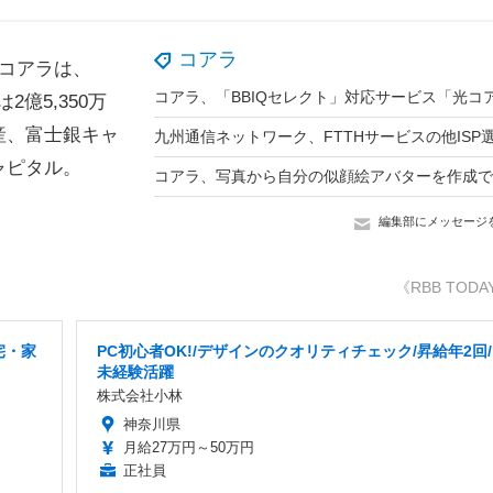
コアラ
コアラは、
億5,350万
産、富士銀キャ
ャピタル。
編集部にメッセージ
《RBB TODA
宅・家
PC初心者OK!/デザインのクオリティチェック/昇給年2回/
未経験活躍
株式会社小林
神奈川県
月給27万円～50万円
正社員