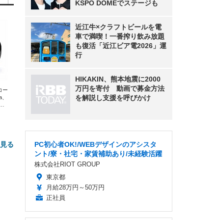
KSPO DOMEでステージも
近江牛×クラフトビールを電
車で満喫！一番搾り飲み放題
も復活「近江ビア電2026」運
行
HIKAKIN、熊本地震に2000
万円を寄付 動画で募金方法
エコー
を解説し支援を呼びかけ
xa、
な
と見る
PC初心者OK!/WEBデザインのアシスタ
ント/寮・社宅・家賃補助あり/未経験活躍
株式会社RIOT GROUP
東京都
月給28万円～50万円
正社員