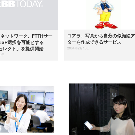
【整備済み品】Dell
【MiniLED/24.5inch/280Hz/
正品】27"ゲーミングモ
ANDWINT オフィスチ
アイリスオーヤマ ペ
Sezlife オフィスチェア デスク
ネオ・ルーライフ ネオ・オム
E2724HS 27インチ 液晶モ
Sezlife オフィスチェア デスク
Smart Basic(スマートベーシ
GRAPHT THE SHOOTER
ー DualSense 充電フッ
ア デスクチェア 肘なし
シーツ 超厚型 お徳用 
チェア 疲れない テレワーク
ツ L 中型犬用 26枚入り 単品
ニター フル
チェア 疲れない テレワーク
ック) 【Amazon.co.jp限定】
Gaming Monitor 24” Essential
き（CFI-ZDM1J）
ッシュ 通気性 ランバ
ュラー 200枚入
チェア 強化バックレスト 30
HD（1920×1080）VA 非光
チェア 強化バックレスト 30度
Smart Basic アイリスオーヤマ
ーミングモニター QD 24.5イ
ポート付き 腰サポート
【Amazon.co.jp限定】
￥1,800
￥15,800
￥34,980
9,979
度ロッキング機能 人間工学 椅
沢 HDMI/DisplayPort/VGA
ロッキング機能 人間工学 椅子
ペットシーツ 超厚型 お徳用
￥4,139
￥3,731
1ms FHD 量子ドット 残像低減
ス圧無段階昇降 360度
￥7,680
￥7,680
￥3,670
子 腰サポート 90度跳ね上げ
スピーカー内蔵 高さ調整 ス
腰サポート 90度跳ね上げ式ア
ワイド 100枚入 (x 1) (ケース
年保証 | 輝点保証 | 日本メーカ
転 キャスター付き コ
コアラ、写真から自分の似顔絵ア
ネットワーク、FTTHサー
式アームレスト 3Dヘッドレス
イベル VESA対応
ームレスト 3Dヘッドレスト
販売)
クト 幅52×奥行58.5×
ト ハンガー付き 高反発クッシ
ComfortView ビジネス向け
ハンガー付き 高反発クッショ
ターを作成できるサービス
ISP選択を可能とする
84～96cm テレワーク
ョン PCチェア 通気性メッシ
ン PCチェア 通気性メッシュ
宅勤務 ブラック
2004年2月13日
Qセレクト」を提供開始
ュ ゲーミング/勉強/事務用 お
ゲーミング/勉強/事務用 おし
しゃれ パソコンチェア (ブラ
ゃれ パソコンチェア (ホワイ
29日
ック)
ト)