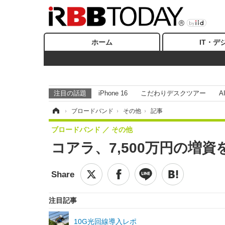
ホーム
IT・デ
注目の話題
iPhone 16
こだわりデスクツアー
A
ホーム
›
ブロードバンド
›
その他
›
記事
ブロードバンド
その他
コアラ、7,500万円の増資
注目記事
10G光回線導入レポ