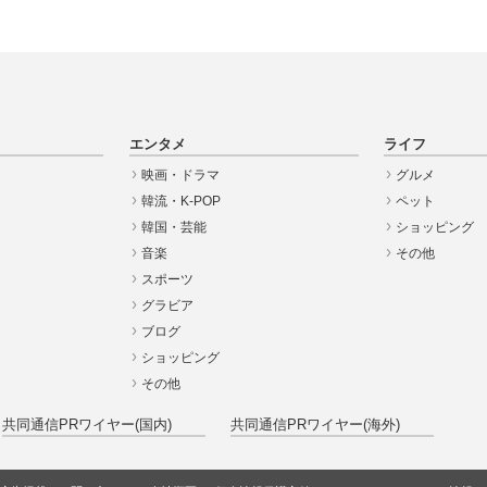
エンタメ
ライフ
映画・ドラマ
グルメ
韓流・K-POP
ペット
韓国・芸能
ショッピング
音楽
その他
スポーツ
グラビア
ブログ
ショッピング
その他
共同通信PRワイヤー(国内)
共同通信PRワイヤー(海外)