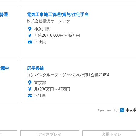
普通
電気工事施工管理/賞与/住宅手当
株式会社横浜オーメック
神奈川県
月給26万6,000円～45万円
正社員
活躍中
店長候補
コンパスグループ・ジャパン/外資IT企業21694
東京都
月給36万円～42万円
正社員
Sponsored by
ア
ディスプレイ
犬用トイレ