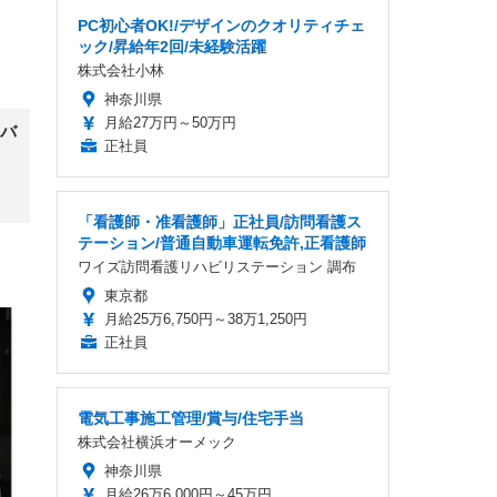
PC初心者OK!/デザインのクオリティチェ
FHD】
ェ
ット
ック/昇給年2回/未経験活躍
 メ
レギ
 ゲ
株式会社小林
ーサ
ンチ
 ガ
神奈川県
 (3
回
ー)
ンパ
月給27万円～50万円
バ
高さ
正社員
 在
「看護師・准看護師」正社員/訪問看護ス
テーション/普通自動車運転免許,正看護師
ワイズ訪問看護リハビリステーション 調布
東京都
月給25万6,750円～38万1,250円
正社員
電気工事施工管理/賞与/住宅手当
株式会社横浜オーメック
神奈川県
月給26万6,000円～45万円