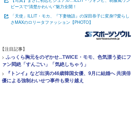
【写真】まさに初恋ビジュアル…ILLIT・ウォンヒ、制服風ワン
ピースで“清楚かわいい”魅力全開！
「天使」ILLIT・モカ、『下妻物語』の深田恭子に変身!?愛らし
さMAXのロリータファッション【PHOTO】
【注目記事】
>
ふっくら胸元をのぞかせ...TWICE・モモ、色気漂う姿にフ
ァン悶絶「すんごい」「気絶しちゃう」
>
『トンイ』など出演の46歳韓国女優、9月に結婚へ 共演俳
優による強制わいせつ事件も乗り越え