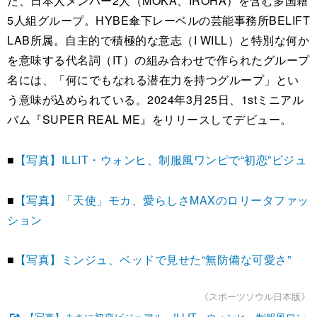
た、日本人メンバー2人（MOKA、IROHA）を含む多国籍
5人組グループ。HYBE傘下レーベルの芸能事務所BELIFT
LAB所属。自主的で積極的な意志（I WILL）と特別な何か
を意味する代名詞（IT）の組み合わせで作られたグループ
名には、「何にでもなれる潜在力を持つグループ」とい
う意味が込められている。2024年3月25日、1stミニアル
バム『SUPER REAL ME』をリリースしてデビュー。
■
【写真】ILLIT・ウォンヒ、制服風ワンピで“初恋”ビジュ
■
【写真】「天使」モカ、愛らしさMAXのロリータファッ
ション
■
【写真】ミンジュ、ベッドで見せた“無防備な可愛さ”
《スポーツソウル日本版》