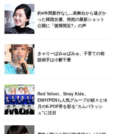
Sezlife オフィスチェア デスクチェア 疲れない テレ
【純正品】27"ゲーミングモニター DualSense 充電
ネオ・ルーライフ ネオ・オムツ L 中型犬用 26枚入
ワーク チェア 強化バックレスト 30度ロッキング機
フック付き（CFI-ZDM1J）
り 単品
能 人間工学 椅子 腰サポート 90度跳ね上げ式アーム
レスト 3Dヘッドレスト ハンガー付き 高反発クッシ
￥49,979
￥1,800
￥7,680
ョン PCチェア 通気性メッシュ ゲーミング/勉強/事
務用 おしゃれ パソコンチェア (ブラック)
Sezlife オフィスチェア デスクチェア 疲れない テレ
【整備済み品】Dell E2724HS 27インチ 液晶モニタ
Smart Basic(スマートベーシック) 【Amazon.co.jp
ワーク チェア 強化バックレスト 30度ロッキング機
ー フルHD（1920×1080）VA 非光沢 HDMI/DisplayP
限定】 Smart Basic アイリスオーヤマ ペットシーツ
能 人間工学 椅子 腰サポート 90度跳ね上げ式アーム
ort/VGA スピーカー内蔵 高さ調整 スイベル VESA対
超厚型 お徳用 ワイド 100枚入 (x 1) (ケース販売)
レスト 3Dヘッドレスト ハンガー付き 高反発クッシ
応 ComfortView ビジネス向け
￥7,680
￥15,800
￥3,670
ョン PCチェア 通気性メッシュ ゲーミング/勉強/事
務用 おしゃれ パソコンチェア (ホワイト)
ANDWINT オフィスチェア デスクチェア 肘なし メ
【MiniLED/24.5inch/280Hz/FHD】GRAPHT THE S
アイリスオーヤマ ペットシーツ 超厚型 お徳用 レギ
ッシュ 通気性 ランバーサポート付き 腰サポート ガ
HOOTER Gaming Monitor 24” Essential ゲーミン
ュラー 200枚入【Amazon.co.jp限定】
ス圧無段階昇降 360度回転 キャスター付き コンパク
グモニター QD 24.5インチ 1ms FHD 量子ドット 残
ト 幅52×奥行58.5×高さ84～96cm テレワーク 在宅
像低減 (3年保証 | 輝点保証 | 日本メーカー)
￥3,731
￥4,139
￥34,980
勤務 ブラック