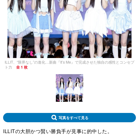
ILLIT、“限界なし”の進化…新曲『It’s Me』で完成させた独自の感性とコンセプ
ト力
全 1 枚
写真をすべて見る
ILLITの大胆かつ賢い勝負手が見事に的中した。