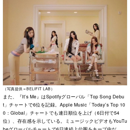
（写真提供＝BELIFIT LAB）
また、『It’s Me』はSpotifyグローバル「Top Song Debu
t」チャートで6位を記録。Apple Music「Today’s Top 10
0：Global」チャートでも連日順位を上げ（6日付で54
位）、存在感を示している。ミュージックビデオもYouTu
beグローバルチャートで6日連続上位圏をキープ中だ。