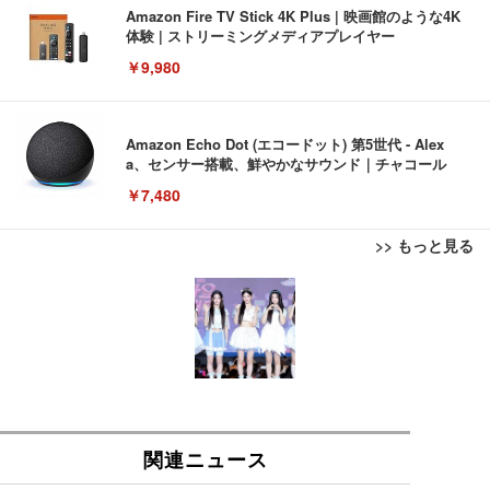
Amazon Fire TV Stick 4K Plus | 映画館のような4K
体験 | ストリーミングメディアプレイヤー
￥9,980
Amazon Echo Dot (エコードット) 第5世代 - Alex
a、センサー搭載、鮮やかなサウンド｜チャコール
￥7,480
>> もっと見る
[EdoErgo] オフィスチェア 椅子 テレワーク 疲れな
EIZO ビジネス向けプレミアムモニター | FlexScan
Amazonベーシック ペットシーツ 薄型 レギュラー 1
い 跳ね上げ式アームレスト コンパクト 約105度ロッ
EV3240X-WT | 31.5型4K UHD・USB Type-C・ホワ
回使い捨て 無香料 ホワイト 300枚
キング pc 事務椅子 360度回転 座面昇降 強化ナイロ
イト
ン樹脂ベース 通気性メッシュ 在宅ワーク H-WY01
￥3,373
￥5,699
￥105,595
(黒網+黒枠+黒足)
EIZO ビジネス向けプレミアムモニター | FlexScan
SIHOO B100 オフィスチェア／デスクチェア メッシ
Amazonベーシック ペットシーツ 厚型 ワイド 42枚
EV2740X-WT | 27.0型4K UHD・USB Type-C・ホワ
ュチェア 人間工学 疲れない ブラック
x2袋(84枚) ホワイト(吸収面:ライトブルー)
イト
￥27,999
￥3,234
￥109,572