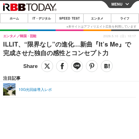
MENU
CLOSE
ホーム
IT・デジタル
SPEED TEST
エンタメ
ライフ
ホーム
IT・デジタル
エンタメ
韓国・芸能
2026.5.10（日）10:17
ILLIT、“限界なし”の進化…新曲『It’s Me』で
IT・デジタルTOP
スマートフォン
SPEED TEST
完成させた独自の感性とコンセプト力
ネタ
ガジェット・ツール
エンタメ
ショッピング
その他
エンタメTOP
映画・ドラマ
ライフ
注目記事
韓流・K-POP
韓国・芸能
ライフTOP
グルメ
リリース一覧
10G光回線導入レポ
音楽
スポーツ
ペット
ショッピング
プッシュ通知の停止方法
グラビア
ブログ
その他
ショッピング
その他