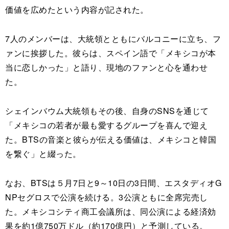
価値を広めたという内容が記された。
7人のメンバーは、大統領とともにバルコニーに立ち、フ
ァンに挨拶した。彼らは、スペイン語で「メキシコが本
当に恋しかった」と語り、現地のファンと心を通わせ
た。
シェインバウム大統領もその後、自身のSNSを通じて
「メキシコの若者が最も愛するグループを喜んで迎え
た。BTSの音楽と彼らが伝える価値は、メキシコと韓国
を繋ぐ」と綴った。
なお、BTSは５月7日と9～10日の3日間、エスタディオG
NPセグロスで公演を続ける。3公演ともに全席完売し
た。メキシコシティ商工会議所は、同公演による経済効
果を約1億750万ドル（約170億円）と予測している。