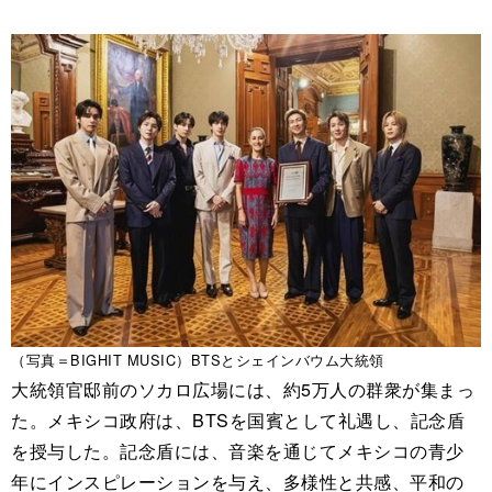
（写真＝BIGHIT MUSIC）BTSとシェインバウム大統領
大統領官邸前のソカロ広場には、約5万人の群衆が集まっ
た。メキシコ政府は、BTSを国賓として礼遇し、記念盾
を授与した。記念盾には、音楽を通じてメキシコの青少
年にインスピレーションを与え、多様性と共感、平和の