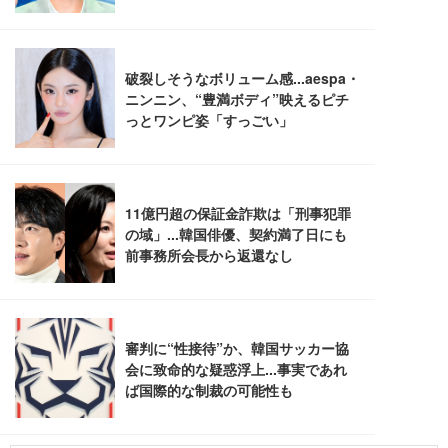
レスト 3Dヘッドレスト ハンガー付き 高反発クッシ
￥49,979
￥1,800
￥7,680
ョン PCチェア 通気性メッシュ ゲーミング/勉強/事
務用 おしゃれ パソコンチェア (ブラック)
Sezlife オフィスチェア デスクチェア 疲れない テレ
【整備済み品】Dell E2724HS 27インチ 液晶モニタ
Smart Basic(スマートベーシック) 【Amazon.co.jp
ワーク チェア 強化バックレスト 30度ロッキング機
ー フルHD（1920×1080）VA 非光沢 HDMI/DisplayP
限定】 Smart Basic アイリスオーヤマ ペットシーツ
能 人間工学 椅子 腰サポート 90度跳ね上げ式アーム
ort/VGA スピーカー内蔵 高さ調整 スイベル VESA対
超厚型 お徳用 ワイド 100枚入 (x 1) (ケース販売)
レスト 3Dヘッドレスト ハンガー付き 高反発クッシ
応 ComfortView ビジネス向け
￥7,680
￥15,800
￥3,670
ョン PCチェア 通気性メッシュ ゲーミング/勉強/事
務用 おしゃれ パソコンチェア (ホワイト)
ANDWINT オフィスチェア デスクチェア 肘なし メ
【MiniLED/24.5inch/280Hz/FHD】GRAPHT THE S
アイリスオーヤマ ペットシーツ 超厚型 お徳用 レギ
ッシュ 通気性 ランバーサポート付き 腰サポート ガ
HOOTER Gaming Monitor 24” Essential ゲーミン
ュラー 200枚入【Amazon.co.jp限定】
ス圧無段階昇降 360度回転 キャスター付き コンパク
グモニター QD 24.5インチ 1ms FHD 量子ドット 残
ト 幅52×奥行58.5×高さ84～96cm テレワーク 在宅
像低減 (3年保証 | 輝点保証 | 日本メーカー)
￥3,731
￥4,139
￥34,980
勤務 ブラック