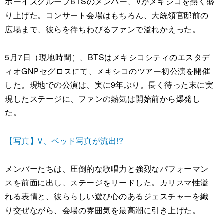
ボーイズグループBTSのメンバー、Vがメキシコを熱く盛
り上げた。コンサート会場はもちろん、大統領官邸前の
広場まで、彼らを待ちわびるファンで溢れかえった。
5月7日（現地時間）、BTSはメキシコシティのエスタデ
ィオGNPセグロスにて、メキシコのツアー初公演を開催
した。現地での公演は、実に9年ぶり。長く待った末に実
現したステージに、ファンの熱気は開始前から爆発し
た。
【写真】V、ベッド写真が流出!?
メンバーたちは、圧倒的な歌唱力と強烈なパフォーマン
スを前面に出し、ステージをリードした。カリスマ性溢
れる表情と、彼ららしい遊び心のあるジェスチャーを織
り交ぜながら、会場の雰囲気を最高潮に引き上げた。