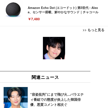
Amazon Echo Dot (エコードット) 第5世代 - Alex
a、センサー搭載、鮮やかなサウンド｜チャコール
￥7,480
>> もっと見る
[EdoErgo] オフィスチェア 椅子 テレワーク 疲れな
EIZO ビジネス向けプレミアムモニター | FlexScan
Amazonベーシック ペットシーツ 薄型 レギュラー 1
い 跳ね上げ式アームレスト コンパクト 約105度ロッ
EV3240X-WT | 31.5型4K UHD・USB Type-C・ホワ
回使い捨て 無香料 ホワイト 300枚
キング pc 事務椅子 360度回転 座面昇降 強化ナイロ
イト
ン樹脂ベース 通気性メッシュ 在宅ワーク H-WY01
￥3,373
￥5,699
￥105,595
(黒網+黒枠+黒足)
EIZO ビジネス向けプレミアムモニター | FlexScan
SIHOO B100 オフィスチェア／デスクチェア メッシ
Amazonベーシック ペットシーツ 厚型 ワイド 42枚
EV2740X-WT | 27.0型4K UHD・USB Type-C・ホワ
ュチェア 人間工学 疲れない ブラック
x2袋(84枚) ホワイト(吸収面:ライトブルー)
イト
￥27,999
￥3,234
￥109,572
Sezlife オフィスチェア デスクチェア 疲れない テレ
【純正品】27"ゲーミングモニター DualSense 充電
ネオ・ルーライフ ネオ・オムツ L 中型犬用 26枚入
ワーク チェア 強化バックレスト 30度ロッキング機
フック付き（CFI-ZDM1J）
り 単品
能 人間工学 椅子 腰サポート 90度跳ね上げ式アーム