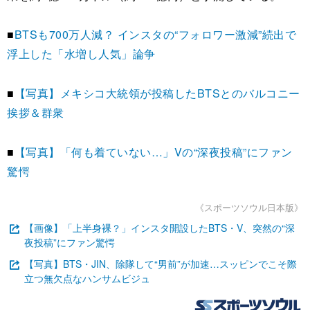
■
BTSも700万人減？ インスタの“フォロワー激減”続出で
浮上した「水増し人気」論争
■
【写真】メキシコ大統領が投稿したBTSとのバルコニー
挨拶＆群衆
■
【写真】「何も着ていない…」Vの“深夜投稿”にファン
驚愕
《スポーツソウル日本版》
【画像】「上半身裸？」インスタ開設したBTS・V、突然の“深
夜投稿”にファン驚愕
【写真】BTS・JIN、除隊して“男前”が加速…スッピンでこそ際
立つ無欠点なハンサムビジュ