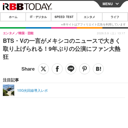
MENU
CLOSE
ホーム
IT・デジタル
SPEED TEST
エンタメ
ライフ
ホーム
IT・デジタル
エンタメ
韓国・芸能
2026.5.9（土）13:17
BTS・Vの一言がメキシコのニュースで大きく
IT・デジタルTOP
スマートフォン
SPEED TEST
取り上げられる！9年ぶりの公演にファン大熱
ネタ
ガジェット・ツール
狂
エンタメ
ショッピング
その他
エンタメTOP
映画・ドラマ
ライフ
韓流・K-POP
韓国・芸能
注目記事
ライフTOP
グルメ
リリース一覧
音楽
スポーツ
10G光回線導入レポ
ペット
ショッピング
プッシュ通知の停止方法
グラビア
ブログ
その他
ショッピング
その他