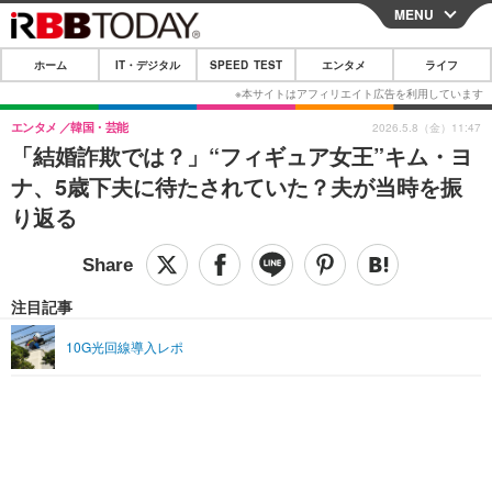
MENU
CLOSE
ホーム
IT・デジタル
SPEED TEST
エンタメ
ライフ
ホーム
IT・デジタル
エンタメ
韓国・芸能
2026.5.8（金）11:47
「結婚詐欺では？」“フィギュア女王”キム・ヨ
IT・デジタルTOP
スマートフォン
SPEED TEST
ナ、5歳下夫に待たされていた？夫が当時を振
ネタ
ガジェット・ツール
り返る
エンタメ
ショッピング
その他
エンタメTOP
映画・ドラマ
ライフ
韓流・K-POP
韓国・芸能
注目記事
ライフTOP
グルメ
リリース一覧
音楽
スポーツ
10G光回線導入レポ
ペット
ショッピング
プッシュ通知の停止方法
グラビア
ブログ
その他
ショッピング
その他