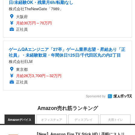
日/未経験OK・残業月6h/転勤なし
株式会社TheNewGate「7989」
大阪府
月給30万円～70万円
正社員
ゲームQAエンジニア「27卒」ゲーム業界志望・昇給あり「正
社員」・未経験歓迎・年間休日125日/千代田区丸の内2丁目
株式会社ELM
東京都
月給26万3,700円～32万円
正社員
Sponsored by
Amazon売れ筋ランキング
Amazonデバイス
オフィスチェア
ディスプレイ
犬用トイレ
【New】Amazon Fire TV Stick HD | 手軽にストリ