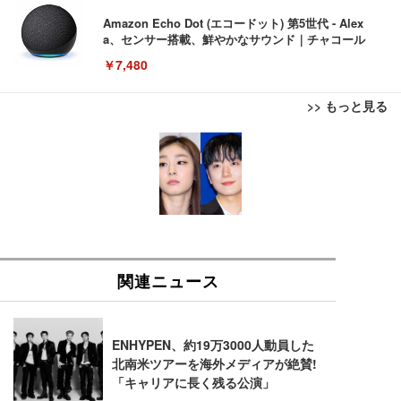
Amazon Echo Dot (エコードット) 第5世代 - Alex
a、センサー搭載、鮮やかなサウンド｜チャコール
￥7,480
>> もっと見る
[EdoErgo] オフィスチェア 椅子 テレワーク 疲れな
EIZO ビジネス向けプレミアムモニター | FlexScan
Amazonベーシック ペットシーツ 薄型 レギュラー 1
い 跳ね上げ式アームレスト コンパクト 約105度ロッ
EV3240X-WT | 31.5型4K UHD・USB Type-C・ホワ
回使い捨て 無香料 ホワイト 300枚
キング pc 事務椅子 360度回転 座面昇降 強化ナイロ
イト
ン樹脂ベース 通気性メッシュ 在宅ワーク H-WY01
￥3,373
￥5,699
￥105,595
(黒網+黒枠+黒足)
EIZO ビジネス向けプレミアムモニター | FlexScan
SIHOO B100 オフィスチェア／デスクチェア メッシ
Amazonベーシック ペットシーツ 厚型 ワイド 42枚
EV2740X-WT | 27.0型4K UHD・USB Type-C・ホワ
ュチェア 人間工学 疲れない ブラック
x2袋(84枚) ホワイト(吸収面:ライトブルー)
イト
￥27,999
￥3,234
￥109,572
Sezlife オフィスチェア デスクチェア 疲れない テレ
【純正品】27"ゲーミングモニター DualSense 充電
ネオ・ルーライフ ネオ・オムツ L 中型犬用 26枚入
ワーク チェア 強化バックレスト 30度ロッキング機
フック付き（CFI-ZDM1J）
り 単品
能 人間工学 椅子 腰サポート 90度跳ね上げ式アーム
レスト 3Dヘッドレスト ハンガー付き 高反発クッシ
￥49,979
￥1,800