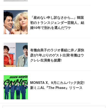
￥7,680
ョン PCチェア 通気性メッシュ ゲーミング/勉強/事
務用 おしゃれ パソコンチェア (ブラック)
Sezlife オフィスチェア デスクチェア 疲れない テレ
【整備済み品】Dell E2724HS 27インチ 液晶モニタ
Smart Basic(スマートベーシック) 【Amazon.co.jp
ワーク チェア 強化バックレスト 30度ロッキング機
ー フルHD（1920×1080）VA 非光沢 HDMI/DisplayP
限定】 Smart Basic アイリスオーヤマ ペットシーツ
能 人間工学 椅子 腰サポート 90度跳ね上げ式アーム
ort/VGA スピーカー内蔵 高さ調整 スイベル VESA対
超厚型 お徳用 ワイド 100枚入 (x 1) (ケース販売)
レスト 3Dヘッドレスト ハンガー付き 高反発クッシ
応 ComfortView ビジネス向け
￥7,680
￥15,800
￥3,670
ョン PCチェア 通気性メッシュ ゲーミング/勉強/事
務用 おしゃれ パソコンチェア (ホワイト)
ANDWINT オフィスチェア デスクチェア 肘なし メ
【MiniLED/24.5inch/280Hz/FHD】GRAPHT THE S
アイリスオーヤマ ペットシーツ 超厚型 お徳用 レギ
ッシュ 通気性 ランバーサポート付き 腰サポート ガ
HOOTER Gaming Monitor 24” Essential ゲーミン
ュラー 200枚入【Amazon.co.jp限定】
ス圧無段階昇降 360度回転 キャスター付き コンパク
グモニター QD 24.5インチ 1ms FHD 量子ドット 残
ト 幅52×奥行58.5×高さ84～96cm テレワーク 在宅
像低減 (3年保証 | 輝点保証 | 日本メーカー)
￥3,731
￥4,139
￥34,980
勤務 ブラック