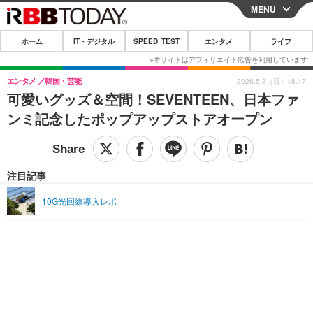
MENU
CLOSE
ホーム
IT・デジタル
SPEED TEST
エンタメ
ライフ
ホーム
IT・デジタル
エンタメ
韓国・芸能
2026.5.3（日）18:17
可愛いグッズ＆空間！SEVENTEEN、日本ファ
IT・デジタルTOP
スマートフォン
SPEED TEST
ンミ記念したポップアップストアオープン
ネタ
ガジェット・ツール
エンタメ
ショッピング
その他
エンタメTOP
映画・ドラマ
ライフ
注目記事
韓流・K-POP
韓国・芸能
ライフTOP
グルメ
リリース一覧
10G光回線導入レポ
音楽
スポーツ
ペット
ショッピング
プッシュ通知の停止方法
グラビア
ブログ
その他
ショッピング
その他