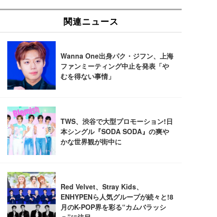
EIZO ビジネス向けプレミアムモニター | FlexScan
SIHOO B100 オフィスチェア／デスクチェア メッシ
Amazonベーシック ペットシーツ 厚型 ワイド 42枚
EV2740X-WT | 27.0型4K UHD・USB Type-C・ホワ
ュチェア 人間工学 疲れない ブラック
x2袋(84枚) ホワイト(吸収面:ライトブルー)
イト
￥27,999
￥3,234
￥109,572
Sezlife オフィスチェア デスクチェア 疲れない テレ
【純正品】27"ゲーミングモニター DualSense 充電
ネオ・ルーライフ ネオ・オムツ L 中型犬用 26枚入
ワーク チェア 強化バックレスト 30度ロッキング機
フック付き（CFI-ZDM1J）
り 単品
能 人間工学 椅子 腰サポート 90度跳ね上げ式アーム
レスト 3Dヘッドレスト ハンガー付き 高反発クッシ
￥49,979
￥1,800
￥7,680
ョン PCチェア 通気性メッシュ ゲーミング/勉強/事
務用 おしゃれ パソコンチェア (ブラック)
Sezlife オフィスチェア デスクチェア 疲れない テレ
【整備済み品】Dell E2724HS 27インチ 液晶モニタ
Smart Basic(スマートベーシック) 【Amazon.co.jp
ワーク チェア 強化バックレスト 30度ロッキング機
ー フルHD（1920×1080）VA 非光沢 HDMI/DisplayP
限定】 Smart Basic アイリスオーヤマ ペットシーツ
能 人間工学 椅子 腰サポート 90度跳ね上げ式アーム
ort/VGA スピーカー内蔵 高さ調整 スイベル VESA対
超厚型 お徳用 ワイド 100枚入 (x 1) (ケース販売)
レスト 3Dヘッドレスト ハンガー付き 高反発クッシ
応 ComfortView ビジネス向け
￥7,680
￥15,800
￥3,670
ョン PCチェア 通気性メッシュ ゲーミング/勉強/事
務用 おしゃれ パソコンチェア (ホワイト)
ANDWINT オフィスチェア デスクチェア 肘なし メ
【MiniLED/24.5inch/280Hz/FHD】GRAPHT THE S
アイリスオーヤマ ペットシーツ 超厚型 お徳用 レギ
ッシュ 通気性 ランバーサポート付き 腰サポート ガ
HOOTER Gaming Monitor 24” Essential ゲーミン
ュラー 200枚入【Amazon.co.jp限定】
ス圧無段階昇降 360度回転 キャスター付き コンパク
グモニター QD 24.5インチ 1ms FHD 量子ドット 残
ト 幅52×奥行58.5×高さ84～96cm テレワーク 在宅
像低減 (3年保証 | 輝点保証 | 日本メーカー)
￥3,731
￥4,139
￥34,980
勤務 ブラック