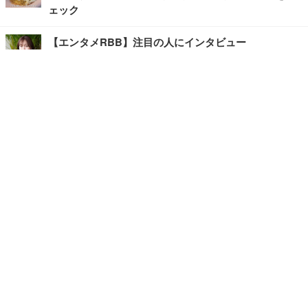
ェック
【エンタメRBB】注目の人にインタビュー
【坂道グループニュース】ーエンタメRBBー
今観るべきオススメ「韓国ドラマ」
快適デスクのヒントが満載！こだわりデスクツアー
【進化するオフィス】
記事
ホーム
›
エンタメ
›
韓国・芸能
›