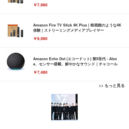
￥7,980
Amazon Fire TV Stick 4K Plus | 映画館のような4K
体験 | ストリーミングメディアプレイヤー
￥9,980
Amazon Echo Dot (エコードット) 第5世代 - Alex
a、センサー搭載、鮮やかなサウンド｜チャコール
￥7,480
>> もっと見る
[EdoErgo] オフィスチェア 椅子 テレワーク 疲れな
EIZO ビジネス向けプレミアムモニター | FlexScan
Amazonベーシック ペットシーツ 薄型 レギュラー 1
い 跳ね上げ式アームレスト コンパクト 約105度ロッ
EV3240X-WT | 31.5型4K UHD・USB Type-C・ホワ
回使い捨て 無香料 ホワイト 300枚
キング pc 事務椅子 360度回転 座面昇降 強化ナイロ
イト
ン樹脂ベース 通気性メッシュ 在宅ワーク H-WY01
￥3,373
￥5,699
￥105,595
(黒網+黒枠+黒足)