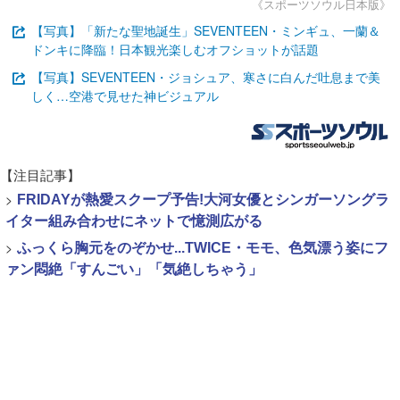
《スポーツソウル日本版》
【写真】「新たな聖地誕生」SEVENTEEN・ミンギュ、一蘭＆
ドンキに降臨！日本観光楽しむオフショットが話題
【写真】SEVENTEEN・ジョシュア、寒さに白んだ吐息まで美
しく…空港で見せた神ビジュアル
【注目記事】
>
FRIDAYが熱愛スクープ予告!大河女優とシンガーソングラ
イター組み合わせにネットで憶測広がる
>
ふっくら胸元をのぞかせ...TWICE・モモ、色気漂う姿にフ
ァン悶絶「すんごい」「気絶しちゃう」