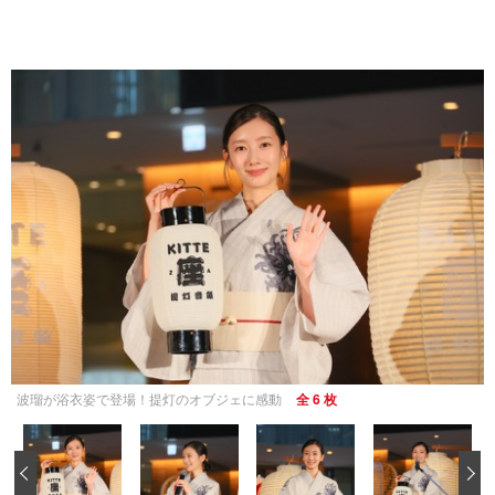
波瑠が浴衣姿で登場！提灯のオブジェに感動
全 6 枚
‹