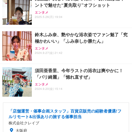
ントで魅せた“夏先取り”オフショット
エンタメ
2025.5.26(月) 19:04
鈴木ふみ奈、艶やかな浴衣姿でファン魅了「究
極かわいい」「ふみ奈しか勝たん」
エンタメ
2024.9.27(金) 21:42
須田亜香里、今年ラストの浴衣は爽やかに！
「バリ綺麗」「惚れ直すぜ」
エンタメ
2024.9.20(金) 15:14
「店舗運営・催事企画スタッフ」百貨店販売の経験者優遇!フ
ルリモート&出張ありの旅する催事担当
株式会社クレイブ
大阪府