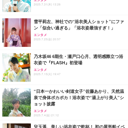
ー フルHD（1920×1080）VA 非光沢 HDMI/DisplayP
ー フルHD（1920×1080）VA 非光沢 HDMI/DisplayP
U9311X/F 13.3型 第11世代 Core i5-1145G7/Window
2025.7.31(木) 13:26
ort/VGA スピーカー内蔵 高さ調整 スイベル VESA対
ort/VGA スピーカー内蔵 高さ調整 スイベル VESA対
s11 Pro/MS Office 2021搭載/Webカメラ/Wifi・Blue
応 ComfortView ビジネス向け
応 ComfortView ビジネス向け
tooth・HDMI・Type-C/360度回転対応/有線静音マウ
￥15,800
￥15,800
￥44,880
ス付属/180日保証(タッチスクリーン/メモリ8GB,SS
雪平莉左、神社での“浴衣美人ショット”にファ
D256GB)
ン「似合い過ぎる」「浴衣姿最強すぎ！」
【MiniLED/24.5inch/280Hz/FHD】GRAPHT THE S
【MiniLED/24.5inch/280Hz/FHD】GRAPHT THE S
VETESAノートパソコン Corei7 15.6インチ IPS液
HOOTER Gaming Monitor 24” Essential ゲーミン
HOOTER Gaming Monitor 24” Essential ゲーミン
晶/1920×1080FHD Office2024搭載 Win11 Pro ノー
エンタメ
グモニター QD 24.5インチ 1ms FHD 量子ドット 残
グモニター QD 24.5インチ 1ms FHD 量子ドット 残
トPC 16GB メモリ SSD 256GB WEBカメラ付き 軽
2025.7.25(金) 20:57
像低減 (3年保証 | 輝点保証 | 日本メーカー)
像低減 (3年保証 | 輝点保証 | 日本メーカー)
量薄型 laptop WIFI5/BT5.0/指紋認証機能/テンキー/
￥34,980
￥34,980
￥59,980
日本語キーボード ラップトップ 学生向け 仕事用 学
習用 ピンク
乃木坂46 6期生・瀬戸口心月、透明感際立つ浴
衣姿で『FLASH』初登場
エンタメ
2025.7.15(火) 19:47
“日本一かわいい剣道女子”佐藤あかり、天然温
泉で身体ポカポカ！浴衣姿で“湯上がり美人”シ
ョット披露
エンタメ
2025.7.4(金) 21:12
兒玉遥、美しい浴衣姿で乾杯！ 初の屋形船イベ