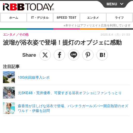
MENU
CLOSE
ホーム
IT・デジタル
SPEED TEST
エンタメ
ライフ
ホーム
IT・デジタル
エンタメ
その他
2025.8.4（月）21:53
波瑠が浴衣姿で登場！提灯のオブジェに感動
IT・デジタルTOP
スマートフォン
SPEED TEST
ネタ
ガジェット・ツール
エンタメ
注目記事
ショッピング
その他
エンタメTOP
映画・ドラマ
ライフ
10G光回線導入レポ
韓流・K-POP
韓国・芸能
ライフTOP
グルメ
リリース一覧
元SKE48・荒井優希、可愛すぎる浴衣オフショにファンうっとり
音楽
スポーツ
ペット
ショッピング
プッシュ通知の停止方法
グラビア
ブログ
森香澄が涼しげな浴衣で登場、パンチラガールズバー開店熱望のオズ
その他
ワルド・伊藤を詰問
ショッピング
その他