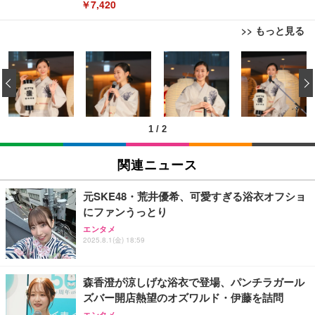
￥7,420
>> もっと見る
EIZO ビジネス向けプレミアムモニター | FlexScan
EIZO ビジネス向けプレミアムモニター | FlexScan
【整備済み品】ノートパソコン 富士通 LIEFBOOK
EV3240X-WT | 31.5型4K UHD・USB Type-C・ホワ
EV3240X-WT | 31.5型4K UHD・USB Type-C・ホワ
U9311X/F 13.3型 第11世代 Core i5-1145G7/Window
‹
イト
イト
s11 Pro/MS Office 2021搭載/Webカメラ/Wifi・Blue
tooth・HDMI・Type-C/360度回転対応/有線静音マウ
￥105,595
￥105,595
￥44,948
ス付属/180日保証(タッチスクリーン/メモリ16GB,S
SD256GB)
1
/
2
EIZO ビジネス向けプレミアムモニター | FlexScan
EIZO ビジネス向けプレミアムモニター | FlexScan
【整備済み品】中古 ノートパソコン 富士通 A5511/
EV2740X-WT | 27.0型4K UHD・USB Type-C・ホワ
EV2740X-WT | 27.0型4K UHD・USB Type-C・ホワ
15.6型/ 第11世代 Core i3-1125G4// Win11 Pro/MS
関連ニュース
イト
イト
Office 2021 Pro 付属/Webカメラ/DVD/豊富な接続端
子 (HDMI, VGA, USB 3.0)/ 有線静音マウス付属/ 180
￥109,572
￥109,572
￥36,880
日保証（メモリ 8GB,SSD256GB）
元SKE48・荒井優希、可愛すぎる浴衣オフショ
にファンうっとり
【整備済み品】中古 ノートパソコン 富士通 A5511/
【純正品】27"ゲーミングモニター DualSense 充電
【純正品】27"ゲーミングモニター DualSense 充電
エンタメ
15.6型/ 第11世代 Core i3-1125G4// Win11 Pro/MS
2025.8.1(金) 18:59
フック付き（CFI-ZDM1J）
フック付き（CFI-ZDM1J）
Office 2021 Pro 付属/Webカメラ/DVD/豊富な接続端
子 (HDMI, VGA, USB 3.0)/ 有線静音マウス付属/ 180
￥49,979
￥49,979
￥49,880
日保証（メモリ 16GB,SSD512GB）
森香澄が涼しげな浴衣で登場、パンチラガール
ズバー開店熱望のオズワルド・伊藤を詰問
【整備済み品】Dell E2724HS 27インチ 液晶モニタ
【整備済み品】Dell E2724HS 27インチ 液晶モニタ
【整備済み品】ノートパソコン 富士通 LIEFBOOK
エンタメ