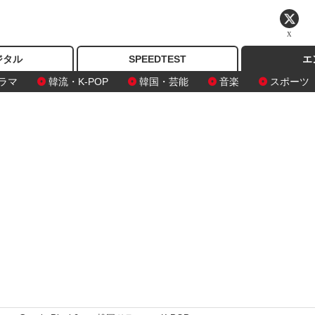
X
ジタル
SPEEDTEST
エ
ラマ
韓流・K-POP
韓国・芸能
音楽
スポーツ