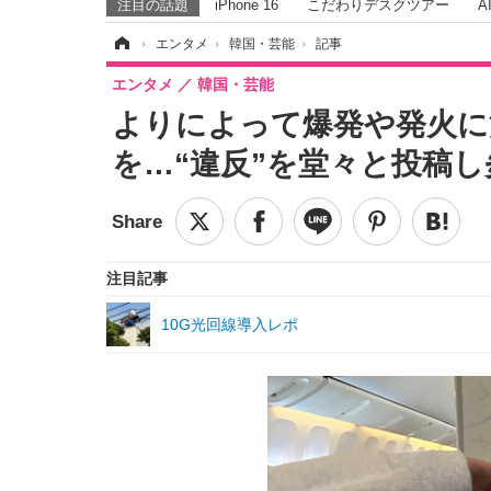
注目の話題
iPhone 16
こだわりデスクツアー
A
ホーム
›
エンタメ
›
韓国・芸能
›
記事
エンタメ
韓国・芸能
よりによって爆発や発火に
を…“違反”を堂々と投稿
注目記事
10G光回線導入レポ