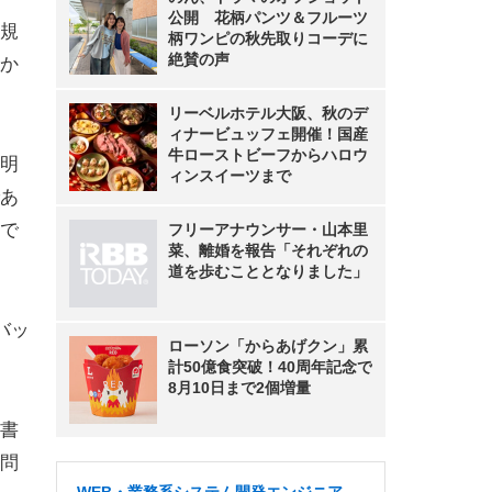
公開 花柄パンツ＆フルーツ
規
柄ワンピの秋先取りコーデに
絶賛の声
か
リーベルホテル大阪、秋のデ
ィナービュッフェ開催！国産
牛ローストビーフからハロウ
明
ィンスイーツまで
あ
で
フリーアナウンサー・山本里
菜、離婚を報告「それぞれの
道を歩むこととなりました」
バッ
ローソン「からあげクン」累
計50億食突破！40周年記念で
8月10日まで2個増量
書
問