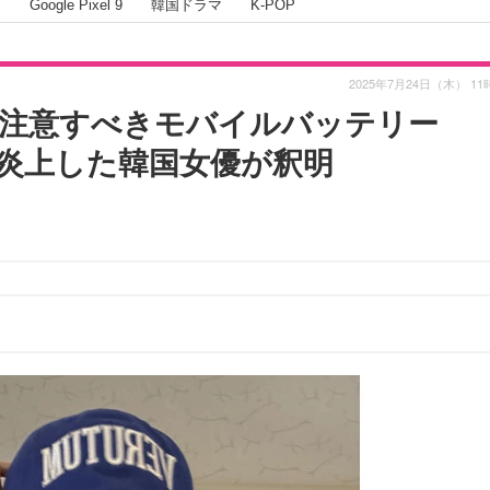
I
Google Pixel 9
韓国ドラマ
K-POP
2025年7月24日（木） 11
注意すべきモバイルバッテリー
し炎上した韓国女優が釈明