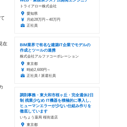
WEB・業務系システム開発エンジニア
トライアロー株式会社
愛知県
て
月給28万円～40万円
正社員
現在
BIM業界で有名な建築IT企業でモデルの
作成とツールの連携
株式会社アルファコーポレーション
東京都
時給2,600円～
正社員 / 派遣社員
カ
調剤事務・東大和市桜ヶ丘・完全週休2日
制 残業少なめ IT機器を積極的に導入し、
ヒューマンエラーが少ない仕組み作りを
徹底しています
いちょう薬局 桜街道店
東京都