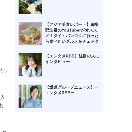
【アジア美食レポート】編集
部注目のYouTuberがオスス
メ！タイ・バンコクに行った
ら食べたいグルメをチェック
【エンタメRBB】注目の人に
インタビュー
黙っ
【坂道グループニュース】ー
エンタメRBBー
入
釈