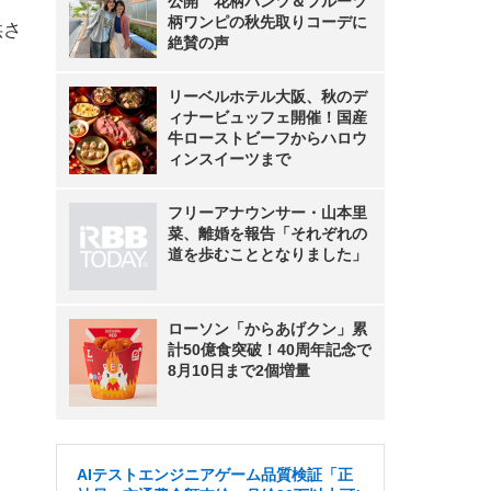
公開 花柄パンツ＆フルーツ
柄ワンピの秋先取りコーデに
供さ
絶賛の声
リーベルホテル大阪、秋のデ
ィナービュッフェ開催！国産
牛ローストビーフからハロウ
ィンスイーツまで
フリーアナウンサー・山本里
菜、離婚を報告「それぞれの
道を歩むこととなりました」
ローソン「からあげクン」累
計50億食突破！40周年記念で
8月10日まで2個増量
AIテストエンジニアゲーム品質検証「正