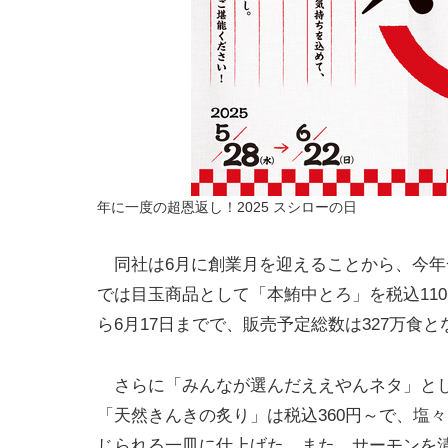
年に一度の超恩返し！2025 スシローの日
同社は6月に創業月を迎えることから、今年
では目玉商品として「本鮪中とろ」を税込11
ら6月17日までで、販売予定総数は327万食
さらに「みんなが選んだええやんネタ」とし
「天然きんきの炙り」は税込360円～で、塩
じられる一皿に仕上げた。また、サーモンを