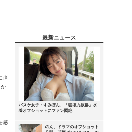
最新ニュース
二弾
日か
バスケ女子・すみぽん、「破壊力抜群」水
着オフショットにファン悶絶
を感
のん、ドラマのオフショット