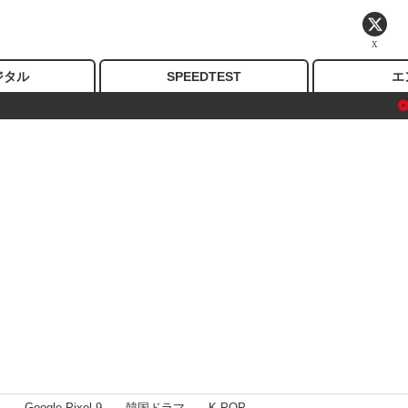
X
ジタル
SPEEDTEST
エ
I
Google Pixel 9
韓国ドラマ
K-POP