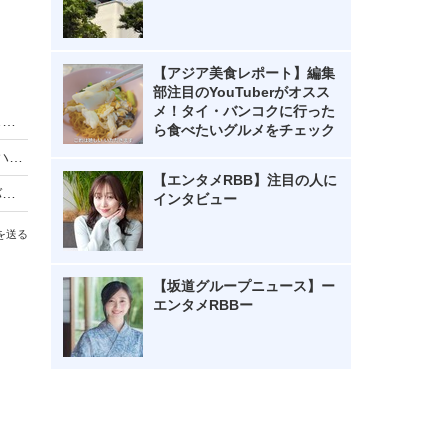
【アジア美食レポート】編集
部注目のYouTuberがオスス
メ！タイ・バンコクに行った
キットカット、約12トンが輸送中に盗難被害……ネットで驚きの声広がる
ら食べたいグルメをチェック
電車内がハッピーターンだらけに！？公式Xが「ハッピーターン化計画」を告知
【エンタメRBB】注目の人に
震災から15年、ANAが搭乗客に福島県太郎庵のバターサブレを配布
インタビュー
を送る
【坂道グループニュース】ー
エンタメRBBー