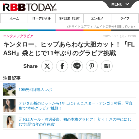
MENU
CLOSE
ホーム
IT・デジタル
SPEED TEST
エンタメ
ライフ
ホーム
IT・デジタル
エンタメ
グラビア
2025.5.27（火）19:30
キンタロー。ヒップあらわな大胆カット！『FL
IT・デジタルTOP
スマートフォン
SPEED TEST
ASH』袋とじで11年ぶりのグラビア挑戦
ネタ
ガジェット・ツール
エンタメ
ショッピング
その他
エンタメTOP
映画・ドラマ
ライフ
注目記事
韓流・K-POP
韓国・芸能
ライフTOP
グルメ
リリース一覧
10G光回線導入レポ
音楽
スポーツ
ペット
ショッピング
プッシュ通知の停止方法
デジタル版のヒットから1年…にゃんこスター・アンゴラ村長、写真
集で“本格グラビア”挑戦！
グラビア
ブログ
その他
元おはガール・渡辺優奈、初の本格グラビア！ 初々しさの中ににじ
ショッピング
その他
む“芸歴13年の存在感”