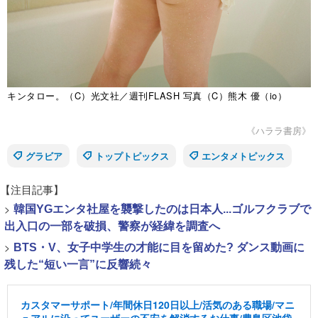
キンタロー。（C）光文社／週刊FLASH 写真（C）熊木 優（io）
《ハララ書房》
グラビア
トップトピックス
エンタメトピックス
【注目記事】
>
韓国YGエンタ社屋を襲撃したのは日本人...ゴルフクラブで
出入口の一部を破損、警察が経緯を調査へ
>
BTS・V、女子中学生の才能に目を留めた? ダンス動画に
残した“短い一言”に反響続々
カスタマーサポート/年間休日120日以上/活気のある職場/マニ
ュアルに沿ってユーザーの不安を解消するお仕事/豊島区池袋