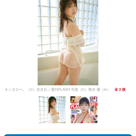
キンタロー。（C）光文社／週刊FLASH 写真（C）熊木 優（io）
全 2 枚