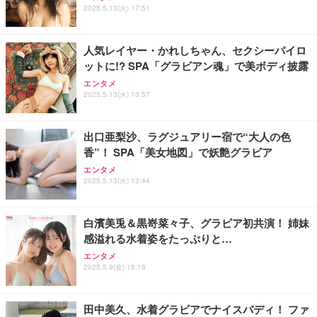
ュラー 200枚入【Amazon.co.jp限定】
ス圧無段階昇降 360度回転 キャスター付き コンパク
グモニター QD 24.5インチ 1ms FHD 量子ドット 残
2025.5.13(火) 17:51
ト 幅52×奥行58.5×高さ84～96cm テレワーク 在宅
像低減 (3年保証 | 輝点保証 | 日本メーカー)
￥3,731
￥4,139
￥34,980
勤務 ブラック
人気レイヤー・かれしちゃん、セクシーパイロ
ットに!? SPA「グラビアン魂」で美ボディ披露
エンタメ
2025.5.13(火) 13:57
出口亜梨沙、ラグジュアリー宿で“大人の色
香”！ SPA「美女地図」で妖艶グラビア
エンタメ
2025.5.13(火) 13:44
白濱美兎＆黒嵜菜々子、グラビア初共演！ 姉妹
感溢れる水着姿をたっぷりと…
エンタメ
2025.5.9(金) 18:16
田中美久、水着グラビアでナイスバディ！ ファ