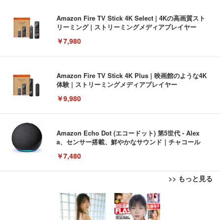
Amazon Fire TV Stick 4K Select | 4Kの高画質スト
リーミング | ストリーミングメディアプレイヤー
￥7,980
Amazon Fire TV Stick 4K Plus | 映画館のような4K
体験 | ストリーミングメディアプレイヤー
￥9,980
Amazon Echo Dot (エコードット) 第5世代 - Alex
a、センサー搭載、鮮やかなサウンド｜チャコール
￥7,480
>> もっと見る
[EdoErgo] オフィスチェア 椅子 テレワーク 疲れな
EIZO ビジネス向けプレミアムモニター | FlexScan
Amazonベーシック ペットシーツ 薄型 レギュラー 1
い 跳ね上げ式アームレスト コンパクト 約105度ロッ
EV3240X-WT | 31.5型4K UHD・USB Type-C・ホワ
回使い捨て 無香料 ホワイト 300枚
キング pc 事務椅子 360度回転 座面昇降 強化ナイロ
イト