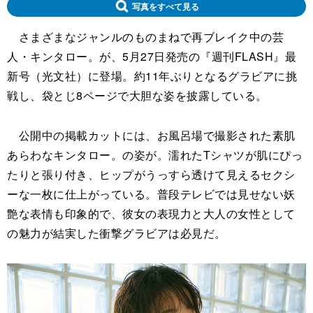
写真をすべて見る
さまざまなジャンルのものまねで再ブレイク中の芸
人・キンタロー。が、5月27日発売の『週刊FLASH』最
新号（光文社）に登場。約11年ぶりとなるグラビアに挑
戦し、袋とじ8ページで大胆な姿を披露している。
公開中の掲載カットには、お風呂場で撮影された素肌
あらわなキンタロー。の姿が。濡れたTシャツが肌にぴっ
たりと張り付き、ヒップがうっすら透けて見えるセクシ
ーな一枚に仕上がっている。普段テレビでは見せない妖
艶な表情も印象的で、彼女の表現力と大人の女性として
の魅力が結実した衝撃グラビアは必見だ。