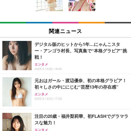
ン樹脂ベース 通気性メッシュ 在宅ワーク H-WY01
￥3,373
￥5,699
￥105,595
(黒網+黒枠+黒足)
EIZO ビジネス向けプレミアムモニター | FlexScan
SIHOO B100 オフィスチェア／デスクチェア メッシ
Amazonベーシック ペットシーツ 厚型 ワイド 42枚
EV2740X-WT | 27.0型4K UHD・USB Type-C・ホワ
ュチェア 人間工学 疲れない ブラック
x2袋(84枚) ホワイト(吸収面:ライトブルー)
関連ニュース
イト
￥27,999
￥3,234
￥109,572
デジタル版のヒットから1年…にゃんこスタ
ー・アンゴラ村長、写真集で“本格グラビア”挑
Sezlife オフィスチェア デスクチェア 疲れない テレ
戦！
【純正品】27"ゲーミングモニター DualSense 充電
ネオ・ルーライフ ネオ・オムツ L 中型犬用 26枚入
ワーク チェア 強化バックレスト 30度ロッキング機
フック付き（CFI-ZDM1J）
り 単品
エンタメ
能 人間工学 椅子 腰サポート 90度跳ね上げ式アーム
2025.5.16(金) 18:20
レスト 3Dヘッドレスト ハンガー付き 高反発クッシ
￥49,979
￥1,800
￥7,680
ョン PCチェア 通気性メッシュ ゲーミング/勉強/事
元おはガール・渡辺優奈、初の本格グラビア！
務用 おしゃれ パソコンチェア (ブラック)
初々しさの中ににじむ“芸歴13年の存在感”
Sezlife オフィスチェア デスクチェア 疲れない テレ
【整備済み品】Dell E2724HS 27インチ 液晶モニタ
Smart Basic(スマートベーシック) 【Amazon.co.jp
エンタメ
ワーク チェア 強化バックレスト 30度ロッキング機
ー フルHD（1920×1080）VA 非光沢 HDMI/DisplayP
限定】 Smart Basic アイリスオーヤマ ペットシーツ
2025.5.13(火) 17:53
能 人間工学 椅子 腰サポート 90度跳ね上げ式アーム
ort/VGA スピーカー内蔵 高さ調整 スイベル VESA対
超厚型 お徳用 ワイド 100枚入 (x 1) (ケース販売)
レスト 3Dヘッドレスト ハンガー付き 高反発クッシ
応 ComfortView ビジネス向け
￥7,680
￥15,800
￥3,670
ョン PCチェア 通気性メッシュ ゲーミング/勉強/事
注目の20歳・福井梨莉華、初FLASHでグラマラ
務用 おしゃれ パソコンチェア (ホワイト)
スな魅力！
ANDWINT オフィスチェア デスクチェア 肘なし メ
【MiniLED/24.5inch/280Hz/FHD】GRAPHT THE S
アイリスオーヤマ ペットシーツ 超厚型 お徳用 レギ
ッシュ 通気性 ランバーサポート付き 腰サポート ガ
HOOTER Gaming Monitor 24” Essential ゲーミン
エンタメ