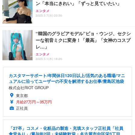
ン「本当にきれい」「ずっと見ていたい」
エンタメ
2025.5.7(水) 20:36
“韓国のグラビアモデル”ピョ・ウンジ、セクシ
ーな初音ミクに変身！「最高」「女神のコスプ
レ…」
エンタメ
2025.5.1(木) 18:26
カスタマーサポート/年間休日120日以上/活気のある職場/マニ
ュアルに沿ってユーザーの不安を解消するお仕事/豊島区池袋
株式会社RIOT GROUP
東京都
月給27万円～35万円
正社員
「27卒」コスメ・化粧品の製造・充填スタッフ正社員「社員
食堂あり」/賞与年2回・未経験歓迎・名古屋市中区栄3丁目